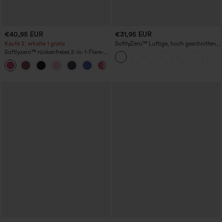
€40,95 EUR
€31,95 EUR
Kaufe 2, erhalte 1 gratis
SoftlyZero™ Luftige, hoch geschnittene,
geraffte InstantCool-Yogashorts 3'' mit
Softlyzero™ rückenfreies 2-in-1-Flare-
Taschen
Trainingskleid – Wannabe – Easy Peezy
+29