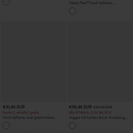
Halara Flex™ hoch taillierte,
figurformende Arbeitshose, die die Taille
schmaler wirken lässt, mit Taschen,
weitem Bein und Mikro-Waffelstruktur
€31,95 EUR
€35,95 EUR
€40,95 EUR
Kaufe 2, erhalte 1 gratis
Mix & Match: 3 für 88,30 €
Hoch taillierte, weit geschnittene
Jogger mit hohem Bund, Kordelzug
Freizeithose aus Leinenmischung mit
und Raffung, schmal zulaufend,
+5
Kordelzug und Taschen
schnelltrocknend mit kühlendem Griff,
mit Taschen - UPF40+