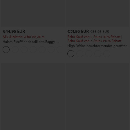
€44,95 EUR
€31,95 EUR
€35,95 EUR
Mix & Match: 3 für 88,30 €
Beim Kauf von 2 Stück 10 % Rabatt |
Beim Kauf von 3 Stück 20 % Rabatt
Halara Flex™ hoch taillierte Baggy-
Jeans mit Taschen, weitem Bein,
High-Waist, bauchformender, geraffter
+2
stonewashed, lässig
Midirock mit geschwungenem Saum, 2-
in-1 Fleece/PU, lässig