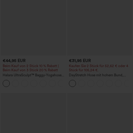
€44,95 EUR
€31,95 EUR
Beim Kauf von 2 Stück 10 % Rabatt |
Kaufen Sie 2 Stück für 52,62 € oder 4
Beim Kauf von 3 Stück 20 % Rabatt
Stück für 105,24 €.
Halara UltraSculpt™ Baggy-Yogahose
DayStretch Hose mit hohem Bund,
mit hohem Bund, Bauchkontrolle,
Barrel-Leg und Taschen
Color-Block-Streifen und Taschen