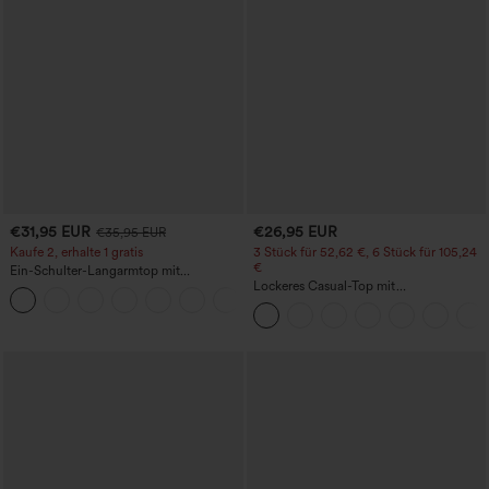
€31,95 EUR
€26,95 EUR
€35,95 EUR
Kaufe 2, erhalte 1 gratis
3 Stück für 52,62 €, 6 Stück für 105,24
€
Ein-Schulter-Langarmtop mit
Daumenloch, geschwungener Saum
Lockeres Casual-Top mit
+3
(High-Low), schnell trocknend – Yoga-
Rundhalsausschnitt und
Sporttop mit integriertem BH
Fledermausärmeln