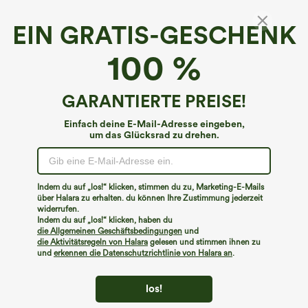
EIN GRATIS-GESCHENK
Breezeful™ Rückenfreies, schnell
100 %
trocknendes, ausgeschnittenes 2-in-1-Korsett-
Minikleid mit eckigem Ausschnitt,
4.4
(
827
)
Seitentasche und Schnürung am Rücken
GARANTIERTE PREISE!
€53,95 EUR
Einfach deine E-Mail-Adresse eingeben,
um das Glücksrad zu drehen.
Indem du auf „los!“ klicken, stimmen du zu, Marketing-E-Mails
über Halara zu erhalten. du können Ihre Zustimmung jederzeit
widerrufen.
Indem du auf „los!“ klicken, haben du
die Allgemeinen Geschäftsbedingungen
und
die Aktivitätsregeln von Halara
gelesen und stimmen ihnen zu
und
erkennen die Datenschutzrichtlinie von Halara an
.
los!