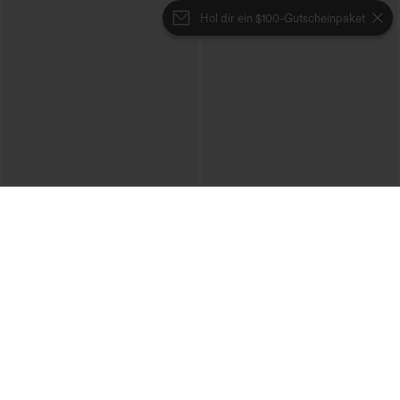
Hol dir ein $100-Gutscheinpaket
€35,95 EUR
€35,95 EUR
Mix & Match: 3 für 88,30 €
Kaufen Sie 2 Stück für 61,54 € oder 4
Stück für 123,08 €.
Hoch taillierte, kurz geschnittene Hose
mit Reißverschlusstasche in Leinenoptik
Hemdblusenkleid mit Kragen,
+7
Kappenärmeln, Taillengürtel,
geschwungenem Schlitzsaum, Midi-
Länge und Taschen