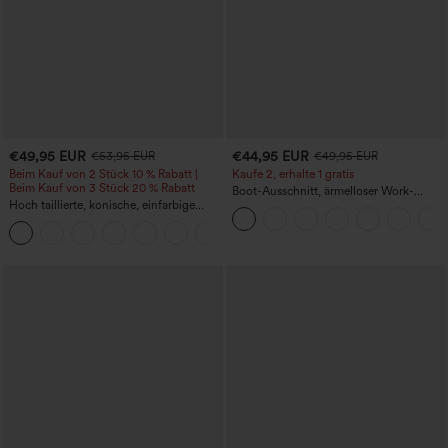
€49,95 EUR
€44,95 EUR
€53,95 EUR
€49,95 EUR
Beim Kauf von 2 Stück 10 % Rabatt |
Kaufe 2, erhalte 1 gratis
Beim Kauf von 3 Stück 20 % Rabatt
Boot-Ausschnitt, ärmelloser Work-
Hoch taillierte, konische, einfarbige
Jumpsuit mit seitlicher Bindung,
Anzughose mit Seitentaschen
kühlender Cool-Touch-Effekt, gestreift
+8
und mit Taschen – Easy Peezy Edition