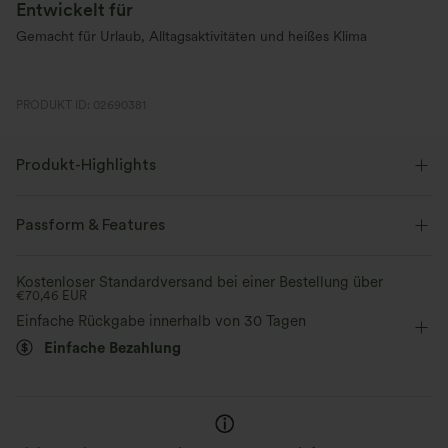
Entwickelt für
Gemacht für Urlaub, Alltagsaktivitäten und heißes Klima
PRODUKT ID: 02690381
Produkt-Highlights
Passform & Features
Körperbetont
Innenshorts
eingenähter BH
Kostenloser Standardversand bei einer Bestellung über
€70,46 EUR
versteckte Taschen
überkreuzter Rücken
Einfache Rückgabe innerhalb von 30 Tagen
Einfache Bezahlung
quadratischer Ausschnitt
Crossover
gedreht
überziehen
Tennis & Pickleball
Mini
Trapez
Kaum spürbarer Komfort
ärmellos
Hohe Dehnung
Vier-Wege-Stretch