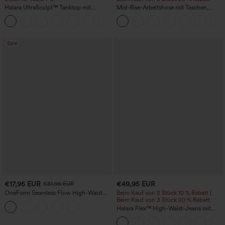
Halara UltraSculpt™ Tanktop mit
Mid-Rise-Arbeitshose mit Taschen,
Rundhalsausschnitt und
Barrel-Leg und weiter Passform
+11
geschwungenem Saum
Sale
€17,95 EUR
€49,95 EUR
€31,95 EUR
OneForm Seamless Flow High-Waist
Beim Kauf von 2 Stück 10 % Rabatt |
Yogaleggings – nahtlos, mit hoher
Beim Kauf von 3 Stück 20 % Rabatt
Taille, bauchformend und mit
Halara Flex™ High-Waist-Jeans mit
Hebeeffekt für den Po
Bauchkontrolle, weitem Bein und
Taschen