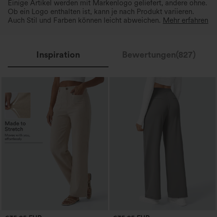
Schnelltrocknend & kühl
Einige Artikel werden mit Markenlogo geliefert, andere ohne.
Das nahezu schwerelose Material
Ob ein Logo enthalten ist, kann je nach Produkt variieren.
ermöglicht uneingeschränkte
Atmungsaktives, schweißabsor
A-Linie
Auch Stil und Farben können leicht abweichen.
Mehr erfahren
Bewegungsfreiheit den ganzen Tag.
Material für ganztägigen Komf
Inspiration
Bewertungen(827)