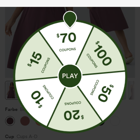
Farbe
Berry Red
Cup
Cups A-D