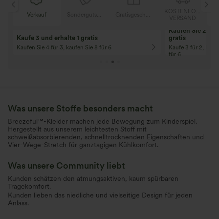
OSER
KOSTENLOSER
Verkauf
Sondergutschein
Gratisgeschenke
D
VERSAND
Kaufen Sie 2 und 
Kaufe 3 und erhalte 1 gratis
gratis
Kaufen Sie 4 für 3, kaufen Sie 8 für 6
Kaufe 3 für 2, Kauf
für 6
Was unsere Stoffe besonders macht
Breezeful™-Kleider machen jede Bewegung zum Kinderspiel.
Hergestellt aus unserem leichtesten Stoff mit
schweißabsorbierenden, schnelltrocknenden Eigenschaften und
Vier-Wege-Stretch für ganztägigen Kühlkomfort.
Was unsere Community liebt
Kunden schätzen den atmungsaktiven, kaum spürbaren
Tragekomfort.
Kunden lieben das niedliche und vielseitige Design für jeden
Anlass.