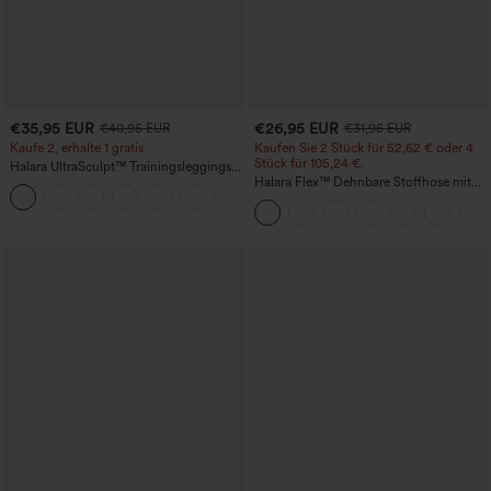
€35,95 EUR
€26,95 EUR
€40,95 EUR
€31,95 EUR
Kaufe 2, erhalte 1 gratis
Kaufen Sie 2 Stück für 52,62 € oder 4
Stück für 105,24 €.
Halara UltraSculpt™ Trainingsleggings
mit hohem Bund – raffende Push-up-
Halara Flex™ Dehnbare Stoffhose mit
+11
Po-Form, Bauchkontrolle, Taschen und
hohem Bund, Waffelmuster,
formende Passform
Seitentaschen und weitem Bein