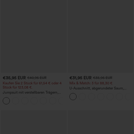
€35,95 EUR
€31,95 EUR
€40,95 EUR
€35,95 EUR
Kaufen Sie 2 Stück für 61,54 € oder 4
Mix & Match: 3 für 88,30 €
Stück für 123,08 €.
U-Ausschnitt, abgerundeter Saum,
Jumpsuit mit verstellbaren Trägern,
InstantCool Yoga-Trägertop – UPF50+
gerafftem Detail, weitem Bein und
+10
meliertem Stoff, lässig, mit Taschen -
Easy Peezy