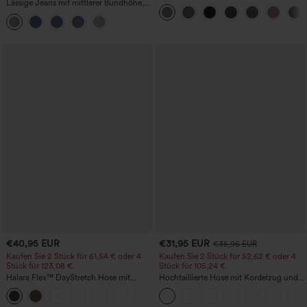
Lässige Jeans mit mittlerer Bundhöhe,
hohem Bund und Seitentasche hinten
Kordelzug und Taschen
€40,95 EUR
€31,95 EUR
€35,95 EUR
Kaufen Sie 2 Stück für 61,54 € oder 4
Kaufen Sie 2 Stück für 52,62 € oder 4
Stück für 123,08 €.
Stück für 105,24 €.
Halara Flex™ DayStretch Hose mit
Hochtaillierte Hose mit Kordelzug und
mittlerer Bundhöhe, seitlicher
Taschen, weitem Bein, lässig und locker
+12
Reißverschlusstasche und
in Leinenoptik
Work‑Flare‑Schnitt