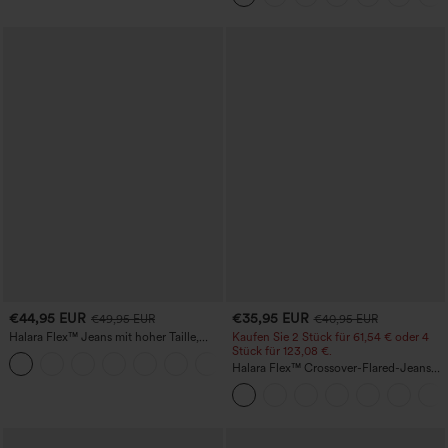
€44,95 EUR
€35,95 EUR
€49,95 EUR
€40,95 EUR
Halara Flex™ Jeans mit hoher Taille,
Kaufen Sie 2 Stück für 61,54 € oder 4
Taschen, geradem Bein und Used-Look
Stück für 123,08 €.
+3
Halara Flex™ Crossover-Flared-Jeans
aus elastischem Strick-Denim mit
hohem Bund und mehreren Taschen