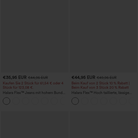
€35,95 EUR
€44,95 EUR
€44,95 EUR
€49,95 EUR
Kaufen Sie 2 Stück für 61,54 € oder 4
Beim Kauf von 2 Stück 10 % Rabatt |
Stück für 123,08 €.
Beim Kauf von 3 Stück 20 % Rabatt
Halara Flex™ Jeans mit hohem Bund
Halara Flex™ Hoch taillierte, lässige
und Taschen, gewaschener, lässiger
Jeans mit Taschen, umgekrempeltem
+5
Bootcut
Saum, weitem Bein und verwaschenem
Finish