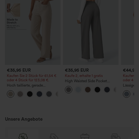
€35,95 EUR
€35,95 EUR
€44,95
Kaufen Sie 2 Stück für 61,54 €
Kaufe 2, erhalte 1 gratis
Kaufen Si
oder 4 Stück für 123,08 €.
oder 4 St
High Waisted Side Pocket
Hoch taillierte, gerade
Straight Leg Work Pants
Lässige J
geschnittene, legere Leinen-
Bundhöhe
+5
Optik-Hose mit Taschen
Taschen
Unsere Angebote