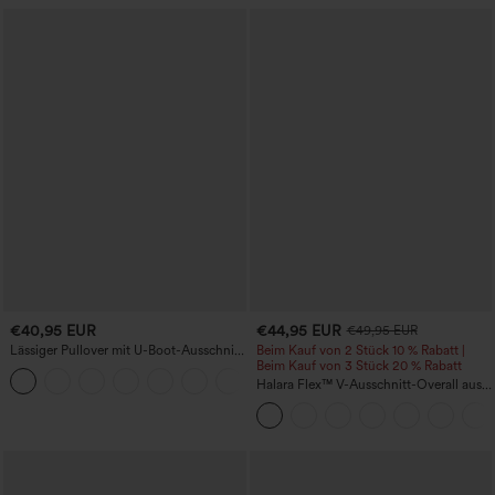
€40,95 EUR
€44,95 EUR
€49,95 EUR
Lässiger Pullover mit U-Boot-Ausschnitt
Beim Kauf von 2 Stück 10 % Rabatt |
und Fledermausärmeln.
Beim Kauf von 3 Stück 20 % Rabatt
+1
Halara Flex™ V-Ausschnitt-Overall aus
gewaschenem Denim mit Taschen –
lässig