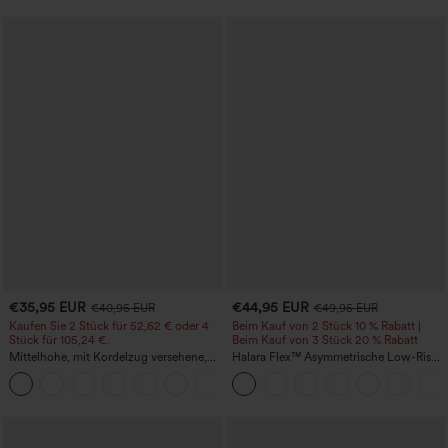
€35,95 EUR
€44,95 EUR
€40,95 EUR
€49,95 EUR
Kaufen Sie 2 Stück für 52,62 € oder 4
Beim Kauf von 2 Stück 10 % Rabatt |
Stück für 105,24 €.
Beim Kauf von 3 Stück 20 % Rabatt
Mittelhohe, mit Kordelzug versehene,
Halara Flex™ Asymmetrische Low-Rise-
schnelltrocknende Golfhose mit schmal
Jeans mit Reißverschlusstaschen,
+2
zulaufendem Schnitt, abgerundetem
Baggy-Stil, weitem Bein, gewaschen,
Saum und Taschen – UPF 40+
lässig