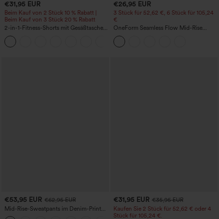
€31,95 EUR
€26,95 EUR
Beim Kauf von 2 Stück 10 % Rabatt |
3 Stück für 52,62 €, 6 Stück für 105,24
Beim Kauf von 3 Stück 20 % Rabatt
€
2-in-1-Fitness-Shorts mit Gesäßtasche
OneForm Seamless Flow Mid-Rise
und seitlicher versteckter Tasche 6,3 cm
Yoga-Leggings - mittelhoher Bund,
+25
bauchformend und mit Po-Lifting-
Effekt
€53,95 EUR
€31,95 EUR
€62,95 EUR
€35,95 EUR
Mid-Rise-Sweatpants im Denim-Print
Kaufen Sie 2 Stück für 52,62 € oder 4
aus French Terry, lässig, mit Taschen
Stück für 105,24 €.