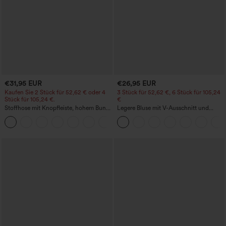
€31,95 EUR
€26,95 EUR
Kaufen Sie 2 Stück für 52,62 € oder 4
3 Stück für 52,62 €, 6 Stück für 105,24
Stück für 105,24 €.
€
Stoffhose mit Knopfleiste, hohem Bund,
Legere Bluse mit V-Ausschnitt und
mehreren Taschen und geradem Bein
kurzen Puffärmeln
+23