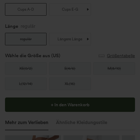
Cups A-D
Cups E-G
Länge
regulär
regulär
Längere Länge
Wähle die Größe aus
(US)
Größentabelle
XS
(
0/2
)
S
(
4/6
)
M
(
8/10
)
L
(
12/14
)
XL
(
16
)
+ In den Warenkorb
Mehr zum Verlieben
Ähnliche Kleidungsstile