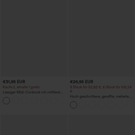
€31,95 EUR
€26,95 EUR
Kaufe 2, erhalte 1 gratis
3 Stück für 52,62 €, 6 Stück für 105,24
€
Lässiger Midi-Cordrock mit mittlerer
Bundhöhe und vorderseitiger
Hoch geschnittene, geraffte, melierte
+1
Klapptasche
Yoga-Pedal-Pusher-Joggers mit
Taschen