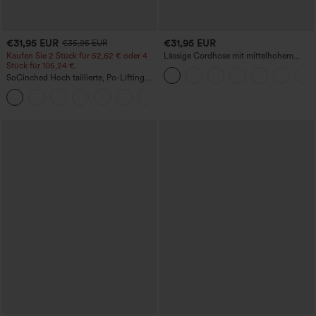
€31,95 EUR
€31,95 EUR
€35,95 EUR
Kaufen Sie 2 Stück für 52,62 € oder 4
Lässige Cordhose mit mittelhohem
Stück für 105,24 €.
Bund, Reißverschluss und Seitentaschen
SoCinched Hoch taillierte, Po-Lifting
7/8-Trainingsleggings mit
+16
Bauchkontrolle und Seitentaschen