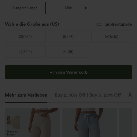
Längere Länge
Mini
Wähle die Größe aus
(US)
Größentabelle
XS
(
0/2
)
S
(
4/6
)
M
(
8/10
)
L
(
12/14
)
XL
(
16
)
+ In den Warenkorb
Mehr zum Verlieben
Buy 2, 10% Off | Buy 3, 20% Off
Ähn