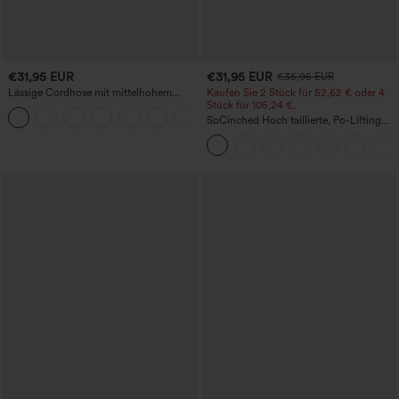
€31,95 EUR
€31,95 EUR
€35,95 EUR
Lässige Cordhose mit mittelhohem
Kaufen Sie 2 Stück für 52,62 € oder 4
Bund, Reißverschluss und Seitentaschen
Stück für 105,24 €.
+7
SoCinched Hoch taillierte, Po-Lifting
7/8-Trainingsleggings mit
Bauchkontrolle und Seitentaschen