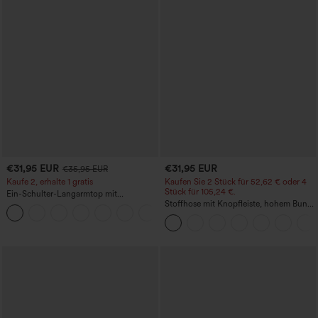
€31,95 EUR
€31,95 EUR
€35,95 EUR
Kaufe 2, erhalte 1 gratis
Kaufen Sie 2 Stück für 52,62 € oder 4
Stück für 105,24 €.
Ein-Schulter-Langarmtop mit
Daumenloch, geschwungener Saum
Stoffhose mit Knopfleiste, hohem Bund,
+3
(High-Low), schnell trocknend – Yoga-
mehreren Taschen und geradem Bein
Sporttop mit integriertem BH