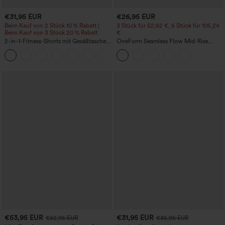
€31,95 EUR
€26,95 EUR
Beim Kauf von 2 Stück 10 % Rabatt |
3 Stück für 52,62 €, 6 Stück für 105,24
Beim Kauf von 3 Stück 20 % Rabatt
€
2-in-1-Fitness-Shorts mit Gesäßtasche
OneForm Seamless Flow Mid-Rise
und seitlicher versteckter Tasche 6,3 cm
Yoga-Leggings - mittelhoher Bund,
+25
bauchformend und mit Po-Lifting-
Effekt
€53,95 EUR
€31,95 EUR
€62,95 EUR
€35,95 EUR