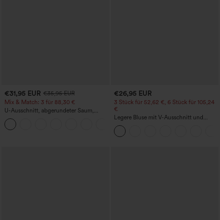
€31,95 EUR
€26,95 EUR
€35,95 EUR
Mix & Match: 3 für 88,30 €
3 Stück für 52,62 €, 6 Stück für 105,24
€
U-Ausschnitt, abgerundeter Saum,
InstantCool Yoga-Trägertop – UPF50+
Legere Bluse mit V-Ausschnitt und
kurzen Puffärmeln