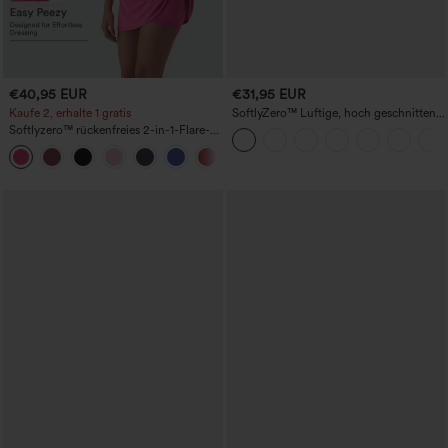
€40,95 EUR
€31,95 EUR
Kaufe 2, erhalte 1 gratis
SoftlyZero™ Luftige, hoch geschnittene,
geraffte InstantCool-Yogashorts 3'' mit
Softlyzero™ rückenfreies 2-in-1-Flare-
Taschen
Trainingskleid – Wannabe – Easy Peezy
+29