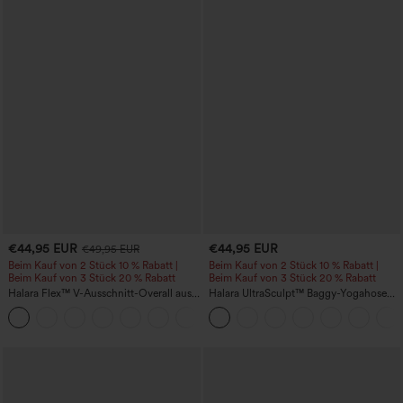
€44,95 EUR
€44,95 EUR
€49,95 EUR
Beim Kauf von 2 Stück 10 % Rabatt |
Beim Kauf von 2 Stück 10 % Rabatt |
Beim Kauf von 3 Stück 20 % Rabatt
Beim Kauf von 3 Stück 20 % Rabatt
Halara Flex™ V-Ausschnitt-Overall aus
Halara UltraSculpt™ Baggy-Yogahose
gewaschenem Denim mit Taschen –
mit hohem Bund, Bauchkontrolle,
+1
lässig
Color-Block-Streifen und Taschen