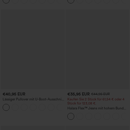
+5
Kordelzug und Taschen
schnelltrocknend mit kühlendem Griff,
mit Taschen - UPF40+
€40,95 EUR
€35,95 EUR
€44,95 EUR
Lässiger Pullover mit U-Boot-Ausschnitt
Kaufen Sie 2 Stück für 61,54 € oder 4
und Fledermausärmeln.
Stück für 123,08 €.
+1
Halara Flex™ Jeans mit hohem Bund
und Taschen, gewaschener, lässiger
Bootcut