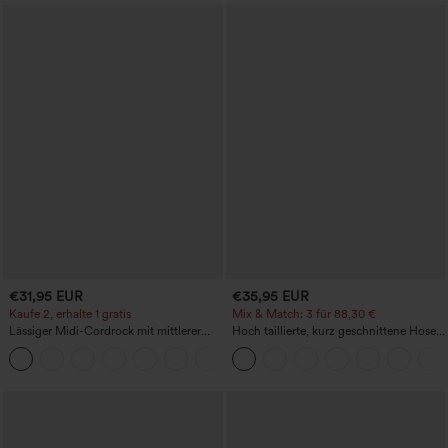
€31,95 EUR
€35,95 EUR
Kaufe 2, erhalte 1 gratis
Mix & Match: 3 für 88,30 €
Lässiger Midi-Cordrock mit mittlerer
Hoch taillierte, kurz geschnittene Hose
Bundhöhe und vorderseitiger
mit Reißverschlusstasche in Leinenoptik
+1
Klapptasche