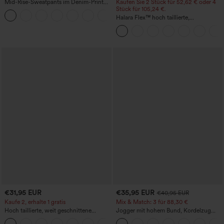
Mid-Rise-Sweatpants im Denim-Print
Kaufen Sie 2 Stück für 52,62 € oder 4
aus French Terry, lässig, mit Taschen
Stück für 105,24 €.
Halara Flex™ hoch taillierte,
figurformende Arbeitshose, die die Taille
schmaler wirken lässt, mit Taschen,
weitem Bein und Mikro-Waffelstruktur
€31,95 EUR
€35,95 EUR
€40,95 EUR
Kaufe 2, erhalte 1 gratis
Mix & Match: 3 für 88,30 €
Hoch taillierte, weit geschnittene
Jogger mit hohem Bund, Kordelzug
Freizeithose aus Leinenmischung mit
und Raffung, schmal zulaufend,