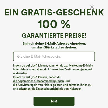
EIN GRATIS-GESCHENK
Breezeful™*
100 %
Breezeful™ Mini-Tanzrock mit hohem Bund,
plissiert, 2-in-1, asymmetrischem Saum,
schnelltrocknend, mit Taschen – längere
€35,95 EUR
GARANTIERTE PREISE!
Buy 2, 10% Off | Buy 3, 20% Off
Länge
Einfach deine E-Mail-Adresse eingeben,
um das Glücksrad zu drehen.
Indem du auf „los!“ klicken, stimmen du zu, Marketing-E-Mails
über Halara zu erhalten. du können Ihre Zustimmung jederzeit
widerrufen.
Indem du auf „los!“ klicken, haben du
die Allgemeinen Geschäftsbedingungen
und
die Aktivitätsregeln von Halara
gelesen und stimmen ihnen zu
und
erkennen die Datenschutzrichtlinie von Halara an
.
los!