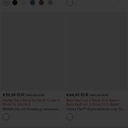
+15
in Leinenoptik
Reißverschlusstasche und
Work‑Flare‑Schnitt
€35,95 EUR
€44,95 EUR
€40,95 EUR
€49,95 EUR
Kaufen Sie 2 Stück für 52,62 € oder 4
Beim Kauf von 2 Stück 10 % Rabatt |
Stück für 105,24 €.
Beim Kauf von 3 Stück 20 % Rabatt
Mittelhohe, mit Kordelzug versehene,
Halara Flex™ Asymmetrische Low-Rise-
schnelltrocknende Golfhose mit schmal
Jeans mit Reißverschlusstaschen,
+2
zulaufendem Schnitt, abgerundetem
Baggy-Stil, weitem Bein, gewaschen,
Saum und Taschen – UPF 40+
lässig