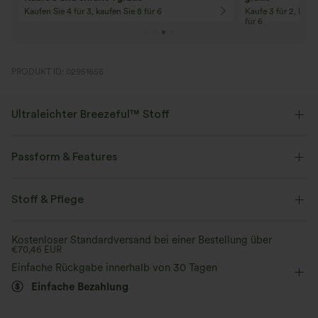
Kaufen Sie 4 für 3, kaufen Sie 8 für 6
Kaufe 3 für 2, Kauf
für 6
PRODUKT ID: 02951656
Ultraleichter Breezeful™ Stoff
Mache jede Bewegung mühelos. Dies ist unser leichtester Stoff, der
schnell trocknet, um zusätzlichen Komfort zu bieten.
Passform & Features
Vier-Wege-Stretch
Atmungsaktiv
Innenshorts
flacher Bund
Tasche im hinteren Bund
Stoff & Pflege
Seitentasche
Schlitz-Design
Plissiert
überziehen
Ultraleichtgewicht
schnelltrocknend
Kostenloser Standardversand bei einer Bestellung über
€70,46 EUR
Tanzen
Mini
mit hohem Bund
Mittlere Dehnung
Feuchtigkeitsableitend
Einfache Rückgabe innerhalb von 30 Tagen
Vier-Wege-Stretch
A-Linie
Einfache Bezahlung