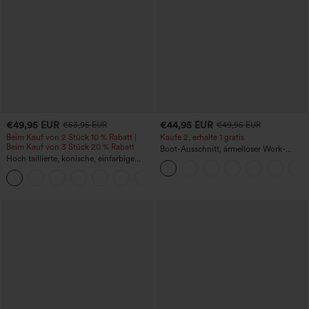
€49,95 EUR
€44,95 EUR
€53,95 EUR
€49,95 EUR
Beim Kauf von 2 Stück 10 % Rabatt |
Kaufe 2, erhalte 1 gratis
Beim Kauf von 3 Stück 20 % Rabatt
Boot-Ausschnitt, ärmelloser Work-
Hoch taillierte, konische, einfarbige
Jumpsuit mit seitlicher Bindung,
Anzughose mit Seitentaschen
kühlender Cool-Touch-Effekt, gestreift
+8
und mit Taschen – Easy Peezy Edition