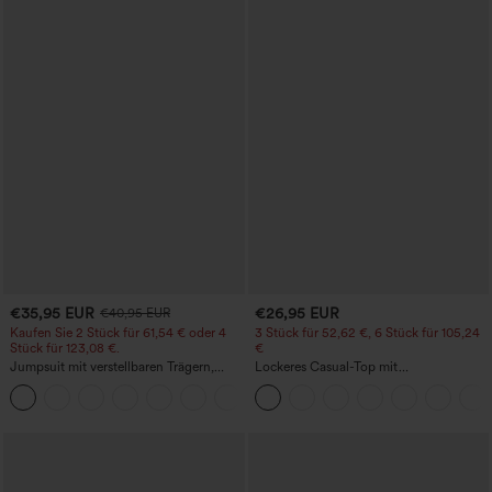
€35,95 EUR
€26,95 EUR
€40,95 EUR
Kaufen Sie 2 Stück für 61,54 € oder 4
3 Stück für 52,62 €, 6 Stück für 105,24
Stück für 123,08 €.
€
Jumpsuit mit verstellbaren Trägern,
Lockeres Casual-Top mit
gerafftem Detail, weitem Bein und
Rundhalsausschnitt und
+10
meliertem Stoff, lässig, mit Taschen -
Fledermausärmeln
Easy Peezy