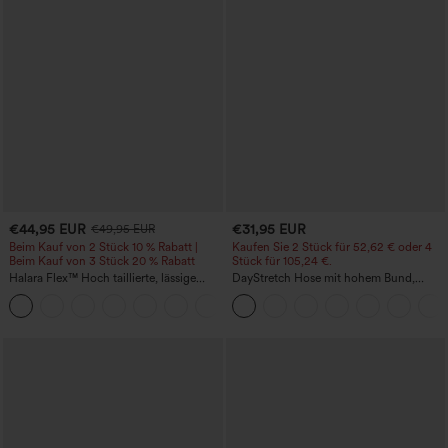
€44,95 EUR
€31,95 EUR
€49,95 EUR
Beim Kauf von 2 Stück 10 % Rabatt |
Kaufen Sie 2 Stück für 52,62 € oder 4
Beim Kauf von 3 Stück 20 % Rabatt
Stück für 105,24 €.
Halara Flex™ Hoch taillierte, lässige
DayStretch Hose mit hohem Bund,
Jeans mit Taschen, umgekrempeltem
Barrel-Leg und Taschen
+1
Saum, weitem Bein und verwaschenem
Finish