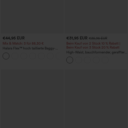
€44,95 EUR
€31,95 EUR
€35,95 EUR
Mix & Match: 3 für 88,30 €
Beim Kauf von 2 Stück 10 % Rabatt |
Beim Kauf von 3 Stück 20 % Rabatt
Halara Flex™ hoch taillierte Baggy-
Jeans mit Taschen, weitem Bein,
High-Waist, bauchformender, geraffter
+2
stonewashed, lässig
Midirock mit geschwungenem Saum, 2-
in-1 Fleece/PU, lässig