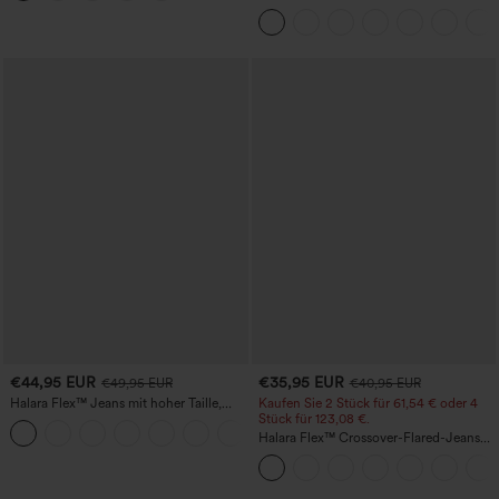
Hebeeffekt für den Po
Bauchkontrolle, weitem Bein und
Taschen
€44,95 EUR
€35,95 EUR
€49,95 EUR
€40,95 EUR
Halara Flex™ Jeans mit hoher Taille,
Kaufen Sie 2 Stück für 61,54 € oder 4
Taschen, geradem Bein und Used-Look
Stück für 123,08 €.
+3
Halara Flex™ Crossover-Flared-Jeans
aus elastischem Strick-Denim mit
hohem Bund und mehreren Taschen