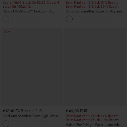
Kaufen Sie 2 Stück für 52,62 € oder 4
Beim Kauf von 2 Stück 10 % Rabatt |
Stück für 105,24 €.
Beim Kauf von 3 Stück 20 % Rabatt
Halara UltraSculpt™ Tanktop mit
Rundhals, gerafftes Yoga-Tanktop mit
Rundhalsausschnitt und
Cool-Touch-Effekt – UPF50+
+11
geschwungenem Saum
Sale
€17,95 EUR
€49,95 EUR
€31,95 EUR
OneForm Seamless Flow High-Waist
Beim Kauf von 2 Stück 10 % Rabatt |
Yogaleggings – nahtlos, mit hoher
Beim Kauf von 3 Stück 20 % Rabatt
Taille, bauchformend und mit
Halara Flex™ High-Waist-Jeans mit