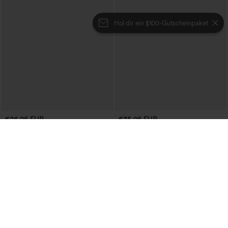
Hol dir ein $100-Gutscheinpaket
€26,95 EUR
€35,95 EUR
3 Stück für 52,62 €, 6 Stück für 105,24
Kaufen Sie 2 Stück für 61,54 € oder 4
€
Stück für 123,08 €.
Hoch geschnittene, geraffte, melierte
Hemdblusenkleid mit Kragen,
Yoga-Pedal-Pusher-Joggers mit
Kappenärmeln, Taillengürtel,
+4
Taschen
geschwungenem Schlitzsaum, Midi-
Länge und Taschen