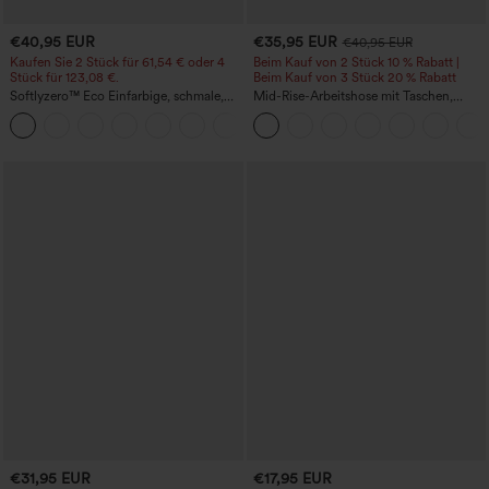
€40,95 EUR
€35,95 EUR
€40,95 EUR
Kaufen Sie 2 Stück für 61,54 € oder 4
Beim Kauf von 2 Stück 10 % Rabatt |
Stück für 123,08 €.
Beim Kauf von 3 Stück 20 % Rabatt
Softlyzero™ Eco Einfarbige, schmale,
Mid-Rise-Arbeitshose mit Taschen,
hoch taillierte Wanderhose mit
Barrel-Leg und weiter Passform
+10
mehreren Taschen
€31,95 EUR
€17,95 EUR