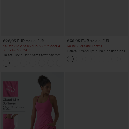
€26,95 EUR
€35,95 EUR
€31,95 EUR
€40,95 EUR
Kaufen Sie 2 Stück für 52,62 € oder 4
Kaufe 2, erhalte 1 gratis
Stück für 105,24 €.
Halara UltraSculpt™ Trainingsleggings
Halara Flex™ Dehnbare Stoffhose mit
mit hohem Bund – raffende Push-up-
hohem Bund, Waffelmuster,
Po-Form, Bauchkontrolle, Taschen und
+21
Seitentaschen und weitem Bein
formende Passform