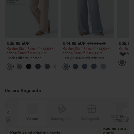
€35,95 EUR
€44,95 EUR
€35,95
€49,95 EUR
Kaufen Sie 2 Stück für 61,54 €
Kaufen Sie 2 Stück für 61,54 €
Kaufe 2, e
oder 4 Stück für 123,08 €.
oder 4 Stück für 123,08 €.
High Wais
Hoch taillierte, gerade
Lässige Jeans mit mittlerer
Straight 
geschnittene, legere Leinen-
Bundhöhe, Kordelzug und
+5
Optik-Hose mit Taschen
Taschen
Unsere Angebote
OSER
KOSTENLOSER
Verkauf
Sondergutschein
Gratisgeschenke
D
VERSAND
Kaufen Sie 2 und 
Kaufe 3 und erhalte 1 gratis
gratis