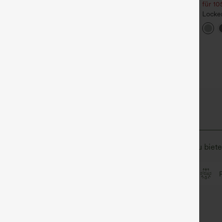
€ oder 4 Stück für 123,08 €.
für 10
igh Waisted Side Pocket
traight Leg Work Pants
Lässige Jeans mit mittlerer
Locke
+27
Bundhöhe, Kordelzug und
Rundh
Taschen
Flede
 Stoff, der schnell trocknet, um zusätzlichen Komfort zu biete
Ultraleichtgewicht
schnelltrocknend