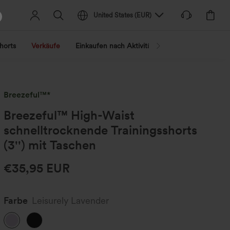
United States
(
EUR
)
horts
Verkäufe
Einkaufen nach Aktivität
Nach Trend shopp
Breezeful™*
Breezeful™ High-Waist
schnelltrocknende Trainingsshorts
(3'') mit Taschen
€35,95 EUR
Farbe
Leisurely Lavender