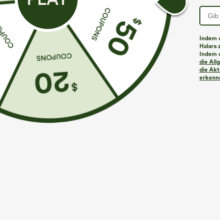
Indem d
Halara 
Indem d
Mehr zum Verlieben
Ähnliche Kleidungsstile
die Al
die Akt
erkenne
€35,95 EUR
€35,95 EUR
€44,95 EUR
€40,95 EUR
Kaufen Sie 2 Stück für 61,54
Kaufen Sie 2 Stück für 61,54
K