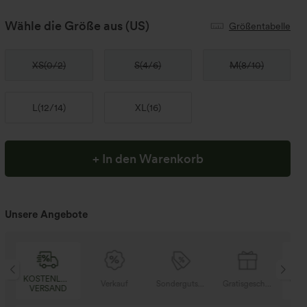
Wähle die Größe aus
(US)
Größentabelle
XS
(
0/2
)
S
(
4/6
)
M
(
8/10
)
L
(
12/14
)
XL
(
16
)
+ In den Warenkorb
Unsere Angebote
SER
KOSTENLOSER
Verkauf
Sondergutschein
Gratisgeschenke
V
D
VERSAND
Kaufen Sie 2 und e