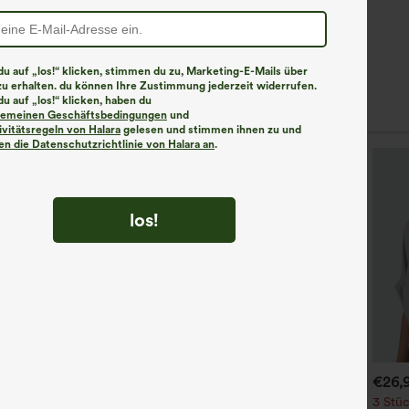
u auf „los!“ klicken, stimmen du zu, Marketing-E-Mails über
zu erhalten. du können Ihre Zustimmung jederzeit widerrufen.
u auf „los!“ klicken, haben du
lgemeinen Geschäftsbedingungen
und
ivitätsregeln von Halara
gelesen und stimmen ihnen zu und
n die Datenschutzrichtlinie von Halara an
.
los!
€35,95 EUR
€44,95 EUR
€26,
€49,95 EUR
aufe 2, erhalte 1 gratis
Kaufen Sie 2 Stück für 61,54
3 Stüc