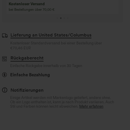
Kaufe 3 und erhalte 1 gratis
gratis
Kaufen Sie 4 für 3, kaufen Sie 8 für 6
Kaufe 3 für 2, Kaufe 6
für 6
Lieferung an United States/Columbus
Kostenloser Standardversand bei einer Bestellung über
€70,46 EUR
Rückgaberecht
Einfache Rückgabe innerhalb von 30 Tagen
Einfache Bezahlung
Notifizierungen
Einige Artikel werden mit Markenlogo geliefert, andere ohne.
Ob ein Logo enthalten ist, kann je nach Produkt variieren. Auch
Stil und Farben können leicht abweichen.
Mehr erfahren