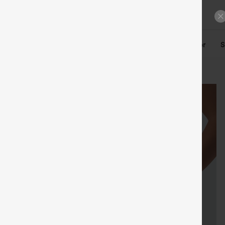
n
Oberteile
Denim
Plus-Size
Leggings
Kleider
S