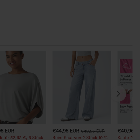
95 EUR
€44,95 EUR
€40,95 E
€49,95 EUR
k für 52,62 €, 6 Stück
Beim Kauf von 2 Stück 10 %
Kaufe 2, erh