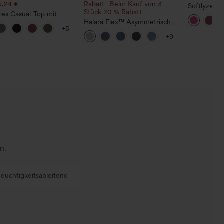
5,24 €
Rabatt | Beim Kauf von 3
Softlyzero™
Stück 20 % Rabatt
res Casual-Top mit
in-1-Flare-T
alsausschnitt und
Halara Flex™ Asymmetrische
Wannabe –
+5
rmausärmeln
Low-Rise-Jeans mit
+9
Reißverschlusstaschen,
Baggy-Stil, weitem Bein,
gewaschen, lässig
n.
Feuchtigkeitsableitend