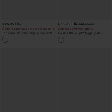
€26,95 EUR
€35,95 EUR
€40,95 EUR
Compra 3 por 52,62 € o 6 por 105,24 €.
Compra 2 y llévate 1 gratis
Top casual de corte relajado con cuello
Halara UltraSculpt™ leggings de
redondo y mangas murciélago.
entrenamiento moldeadores de talle alto
+1
con fruncido trasero que realza los
glúteos, control de abdomen y bolsillos