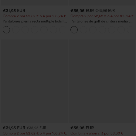
€31,95 EUR
€35,95 EUR
€40,95 EUR
Compra 2 por 52,62 € o 4 por 105,24 €.
Compra 2 por 52,62 € o 4 por 105,24 €.
Pantalones pierna recta múltiple bolsillo
Pantalones de golf de cintura media con
botón tiro alto
cordón, dobladillo curvo, secado rápido,
+23
de corte cónico y con bolsillos - UPF40+
€31,95 EUR
€35,95 EUR
€35,95 EUR
Compra 2 por 52,62 € o 4 por 105,24 €.
Combina y ahorra: 3 por 88,30 €