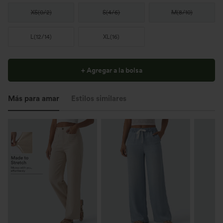
XS
(
0/2
)
S
(
4/6
)
M
(
8/10
)
L
(
12/14
)
XL
(
16
)
+ Agregar a la bolsa
Más para amar
Estilos similares