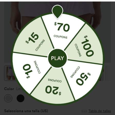
Color
Leisurely Lavender
Selecciona una talla
(US)
Tabla de tallas