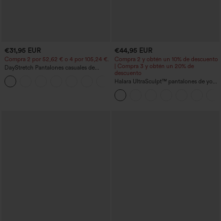
€31,95 EUR
€44,95 EUR
Compra 2 por 52,62 € o 4 por 105,24 €.
Compra 2 y obtén un 10% de descuento
| Compra 3 y obtén un 20% de
DayStretch Pantalones casuales de
descuento
cintura alta con pernera tipo barril y
+5
bolsillos
Halara UltraSculpt™ pantalones de yoga
holgados de talle alto con control
abdominal, rayas color block y bolsillos