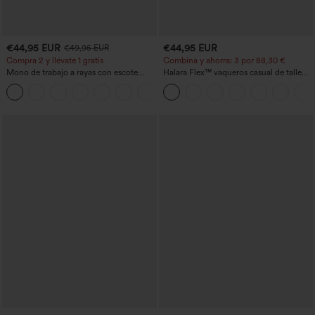
€44,95 EUR
€44,95 EUR
€49,95 EUR
Compra 2 y llévate 1 gratis
Combina y ahorra: 3 por 88,30 €
Mono de trabajo a rayas con escote
Halara Flex™ vaqueros casual de talle
barco, sin mangas, lazo lateral, tacto
alto con bolsillos, estilo baggy de pierna
+8
Cool Touch y bolsillos - Edición Easy
ancha, efecto lavado
Peezy