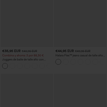
€35,95 EUR
€44,95 EUR
€40,95 EUR
€49,95 EUR
Combina y ahorra: 3 por 88,30 €
Halara Flex™ jeans casual de talle alto
con bolsillos, pierna recta y lavados
Joggers de baile de talle alto con
cordón, fruncidos, corte cónico, secado
rápido, tacto fresco y bolsillos - UPF40+