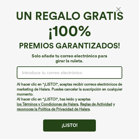
UN REGALO GRATIS
Breezeful™*
¡100%
Breezeful™ Shorts de entrenamiento 3'' de
cintura alta, de secado rápido, con bolsillos
€35,95 EUR
PREMIOS GARANTIZADOS!
Solo añade tu correo electrónico para
girar la ruleta.
Al hacer clic en "¡LISTO!", aceptas recibir correos electrónicos de
marketing de Halara. Puedes cancelar la suscripción en cualquier
momento.
Al hacer clic en "¡LISTO!", has leído y aceptas
los Términos y Condiciones de Halara
,
Reglas de Actividad
y
reconoces la Política de Privacidad de Halara
.
¡LISTO!