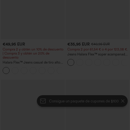
€49,95 EUR
€35,95 EUR
€40,95 EUR
Compra 2 y obtén un 10% de descuento
Compra 2 por 61,54 € o 4 por 123,08 €.
| Compra 3 y obtén un 20% de
Jeans Halara Flex™ súper acampanado
descuento
elástico lavado bolsillo cruzado tiro alto
Halara Flex™ Jeans casual de tiro alto
con control abdominal, pernera ancha y
bolsillos
Consigue un paquete de cupones de $100