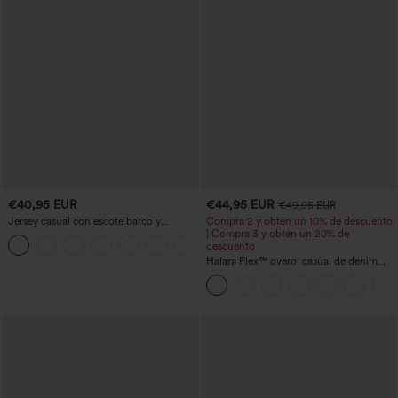
€40,95 EUR
€44,95 EUR
€49,95 EUR
Jersey casual con escote barco y
Compra 2 y obtén un 10% de descuento
mangas murciélago
| Compra 3 y obtén un 20% de
+1
descuento
Halara Flex™ overol casual de denim
lavado con escote en V y bolsillos