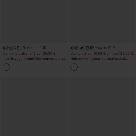
€31,95 EUR
€35,95 EUR
€35,95 EUR
€44,95 EUR
Combina y ahorra: 3 por 88,30 €
Compra 2 por 61,54 € o 4 por 123,08 €.
Top de yoga InstantCool con escote en
Halara Flex™ jeans bootcut casual
U y bajo curvado - UPF50+
lavados, de talle alto y con bolsillos