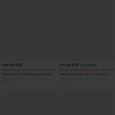
€40,95 EUR
€31,95 EUR
€35,95 EUR
Compra 2 por 61,54 € o 4 por 123,08 €.
Compra 2 por 52,62 € o 4 por 105,24 €.
Halara Flex™ DayStretch pantalones
Pantalones de tiro alto con cordón y
acampanados de trabajo de tiro medio
bolsillos, pernera ancha, holgados y de
+12
con bolsillo lateral con cremallera
estilo casual con tacto de lino.