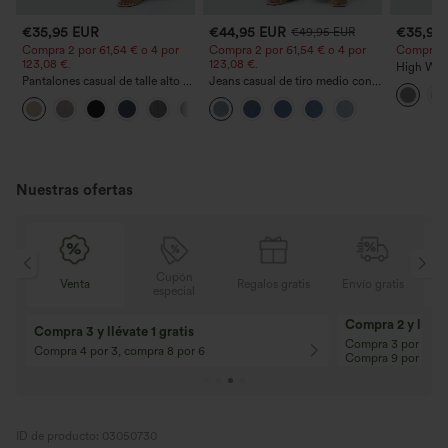
€35,95 EUR
€44,95 EUR
€35,95
€49,95 EUR
Compra 2 por 61,54 € o 4 por
Compra 2 por 61,54 € o 4 por
Compra 2 y
123,08 €.
123,08 €.
High Wais
Pantalones casual de talle alto y
Jeans casual de tiro medio con
Straight 
pierna recta con tacto de lino y
cordón y bolsillos
+5
bolsillos
Nuestras ofertas
Cupón
is
Venta
Regalos gratis
Envío gratis
especial
Compra 2 y llévat
Compra 3 y llévate 1 gratis
Compra 3 por 2, Co
Compra 4 por 3, compra 8 por 6
Compra 9 por 6
ID de producto: 03050730