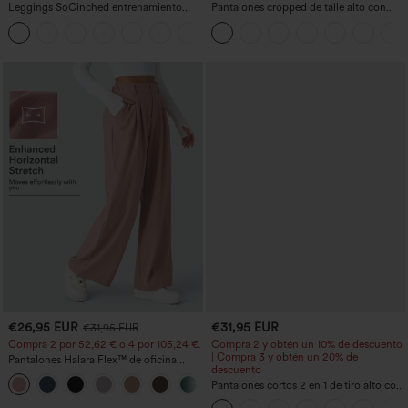
Leggings SoCinched entrenamiento
Pantalones cropped de talle alto con
moldeador abdomen bolsillo lateral tiro
bolsillos con cremallera y efecto lino
+16
alto
€26,95 EUR
€31,95 EUR
€31,95 EUR
Compra 2 por 52,62 € o 4 por 105,24 €.
Compra 2 y obtén un 10% de descuento
| Compra 3 y obtén un 20% de
Pantalones Halara Flex™ de oficina
descuento
anchos plisados de tiro alto con bolsillos
+21
en tela tipo gofre
Pantalones cortos 2 en 1 de tiro alto con
bolsillo interior y trasero