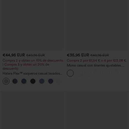
€44,95 EUR
€35,95 EUR
€49,95 EUR
€40,95 EUR
Compra 2 y obtén un 10% de descuento
Compra 2 por 61,54 € o 4 por 123,08 €.
| Compra 3 y obtén un 20% de
Mono casual con tirantes ajustables,
descuento
fruncidos, pierna ancha, tejido jaspeado
Halara Flex™ vaqueros casual lavados
y bolsillos - Easy Peezy
asimétricos de tiro bajo con bolsillos
+5
con cremallera, corte baggy y pierna
ancha