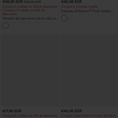
€49,95 EUR
€40,95 EUR
€53,95 EUR
Compra 2 y obtén un 10% de descuento
Compra 2 y llévate 1 gratis
| Compra 3 y obtén un 20% de
Everyday Softlyzero™ Plush Vestido
descuento
deportivo sin espalda 2 en 1
Pantalón de traje cónico de tiro alto con
acampanado -Wannabe -Easy Peezy
bolsillos
+8
€17,95 EUR
€40,95 EUR
Compra 2 y obtén un 10% de descuento
Compra 2 por 61,54 € o 4 por 123,08 €.