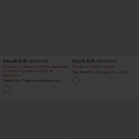
€44,95 EUR
€31,95 EUR
€49,95 EUR
€35,95 EUR
Compra 2 y obtén un 10% de descuento
Compra 2 y llévate 1 gratis
| Compra 3 y obtén un 20% de
Top deportivo de yoga de un solo
descuento
hombro, manga larga con agujero para
Halara Flex™ jeans de talle alto con
el pulgar, dobladillo curvo estilo high-
bolsillos, dobladillo enrollado, pierna
low (frente más corto, espalda más
+1
ancha y efecto lavado, estilo casual
larga), de secado rápido, con sujetador
incorporado