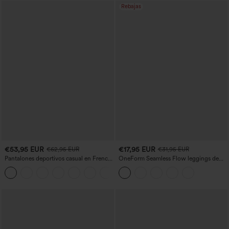
Rebajas
€53,95 EUR
€17,95 EUR
€62,95 EUR
€31,95 EUR
Pantalones deportivos casual en French
OneForm Seamless Flow leggings de
terry con estampado denim, tiro medio,
yoga de talle alto con control abdominal
estilo jeans y bolsillos
y realce de glúteos