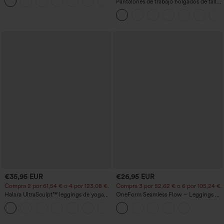
+11
curvo
Pantalones de trabajo holgados de talle
medio con bolsillos y pernera estilo
barril
€35,95 EUR
€26,95 EUR
Compra 2 por 61,54 € o 4 por 123,08 €.
Compra 3 por 52,62 € o 6 por 105,24 €.
Halara UltraSculpt™ leggings de yoga
OneForm Seamless Flow – Leggings de
bootcut de talle alto con control
yoga sin costuras, tiro medio, control de
+11
abdominal, efecto moldeador y bolsillos
abdomen y realce de glúteos