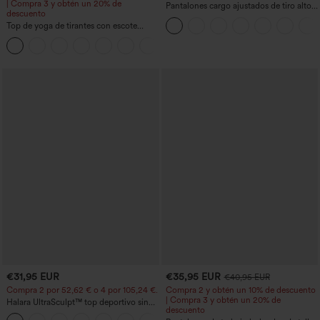
| Compra 3 y obtén un 20% de
Pantalones cargo ajustados de tiro alto
descuento
con múltiples bolsillos y cremallera con
Top de yoga de tirantes con escote
botones
redondo, fruncido y tacto fresco -
+16
UPF50+
€31,95 EUR
€35,95 EUR
€40,95 EUR
Compra 2 por 52,62 € o 4 por 105,24 €.
Compra 2 y obtén un 10% de descuento
| Compra 3 y obtén un 20% de
Halara UltraSculpt™ top deportivo sin
descuento
mangas con escote redondo y bajo