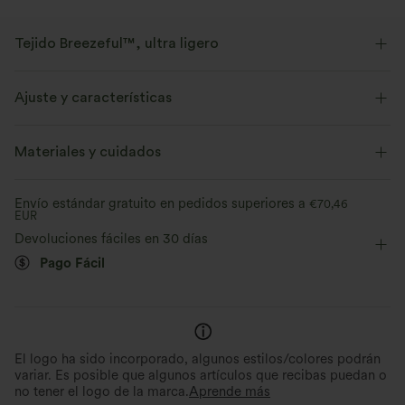
Tejido Breezeful™, ultra ligero
Fluye como la brisa. Este es nuestro tejido más ligero de secado rápido
para lograr un confort excepcional.
Ajuste y características
Elástico en cuatro direcciones
Transpirable
Cintura plana
Con bolsillos
Cruzado
Materiales y cuidados
Fácil de poner
7,5 cm
Tiro alto
Pierna ancha
Ultra ligero
Secado rápido
Envío estándar gratuito en pedidos superiores a
€70,46
EUR
Elasticidad media
Elástico en 4 direcciones
Evacua la humedad
Devoluciones fáciles en 30 días
Pago Fácil
El logo ha sido incorporado, algunos estilos/colores podrán
variar. Es posible que algunos artículos que recibas puedan o
no tener el logo de la marca.
Aprende más