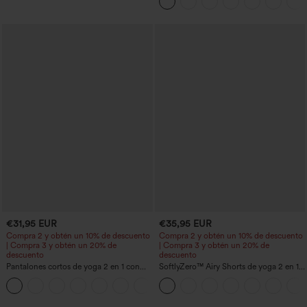
€31,95 EUR
€35,95 EUR
Compra 2 y obtén un 10% de descuento
Compra 2 y obtén un 10% de descuento
| Compra 3 y obtén un 20% de
| Compra 3 y obtén un 20% de
descuento
descuento
Pantalones cortos de yoga 2 en 1 con
SoftlyZero™ Airy Shorts de yoga 2 en 1
bolsillo trasero de talle muy alto y
InstantCool de talle súper alto, 7" con
+20
bolsillo lateral oculto de 5&#39;&#39;
bolsillos
de longitud más larga