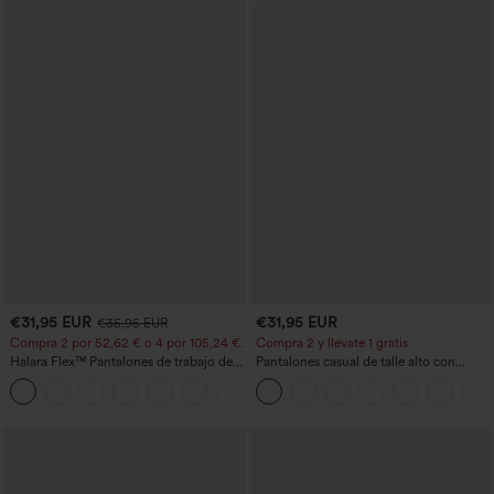
€31,95 EUR
€31,95 EUR
€35,95 EUR
Compra 2 por 52,62 € o 4 por 105,24 €.
Compra 2 y llévate 1 gratis
Halara Flex™ Pantalones de trabajo de
Pantalones casual de talle alto con
talle alto, moldeadores del cuerpo, que
cordón, pernera ancha, en mezcla de
+10
estilizan la cintura, con bolsillos, de
lino y con bolsillos
pierna ancha en micro‑waffle