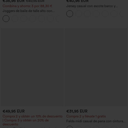
€35,95 EUR
€40,95 EUR
€40,95 EUR
Combina y ahorra: 3 por 88,30 €
Jersey casual con escote barco y
mangas murciélago
Joggers de baile de talle alto con
cordón, fruncidos, corte cónico, secado
rápido, tacto fresco y bolsillos - UPF40+
€49,95 EUR
€31,95 EUR
Compra 2 y obtén un 10% de descuento
Compra 2 y llévate 1 gratis
| Compra 3 y obtén un 20% de
Falda midi casual de pana con cintura
descuento
media y bolsillo lateral frontal con