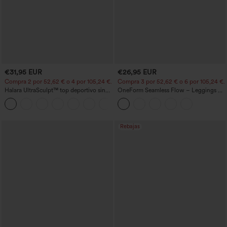
€31,95 EUR
€26,95 EUR
Compra 2 por 52,62 € o 4 por 105,24 €.
Compra 3 por 52,62 € o 6 por 105,24 €.
Halara UltraSculpt™ top deportivo sin
OneForm Seamless Flow – Leggings de
mangas con escote redondo y bajo
yoga sin costuras, tiro medio, control de
+11
curvo
abdomen y realce de glúteos
Rebajas