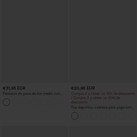
€31,95 EUR
€20,95 EUR
Pantalón de pana de tiro medio con
Compra 2 y obtén un 10% de descuento
cremallera
| Compra 3 y obtén un 20% de
+7
descuento
Top deportivo oversize para yoga con
escote en V y mangas cortas, con
tecnología InstantCool de secado
rápido.