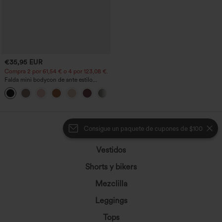
€35,95 EUR
Compra 2 por 61,54 € o 4 por 123,08 €.
Falda mini bodycon de ante estilo
crossover, talle alto, 2 en 1, dobladillo
con flecos, para fiesta
Consigue un paquete de cupones de $100
Pantalones
Vestidos
Shorts y bikers
Mezclilla
Leggings
Tops