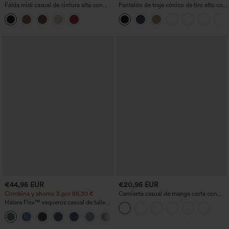
Falda midi casual de cintura alta con
Pantalón de traje cónico de tiro alto con
control abdominal, fruncida, bajo curvo,
bolsillos
2 en 1 en forro polar y PU
€44,95 EUR
€20,95 EUR
Combina y ahorra: 3 por 88,30 €
Camiseta casual de manga corta con
escote en V, fruncida y lisa
Halara Flex™ vaqueros casual de talle
alto con bolsillos, estilo baggy de pierna
+2
ancha, efecto lavado