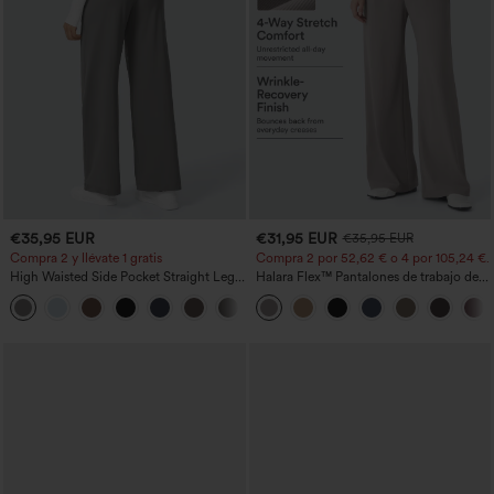
€35,95 EUR
€31,95 EUR
€35,95 EUR
Compra 2 y llévate 1 gratis
Compra 2 por 52,62 € o 4 por 105,24 €.
High Waisted Side Pocket Straight Leg
Halara Flex™ Pantalones de trabajo de
Work Pants
talle alto, moldeadores del cuerpo, que
+23
estilizan la cintura, con bolsillos, de
pierna ancha en micro‑waffle