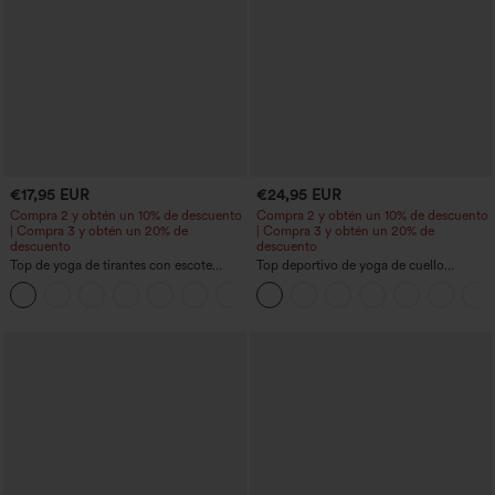
€17,95 EUR
€24,95 EUR
Compra 2 y obtén un 10% de descuento
Compra 2 y obtén un 10% de descuento
| Compra 3 y obtén un 20% de
| Compra 3 y obtén un 20% de
descuento
descuento
Top de yoga de tirantes con escote
Top deportivo de yoga de cuello
redondo, fruncido y tacto fresco -
redondo y manga corta, con fruncidos y
+16
UPF50+
tacto fresco - UPF50+