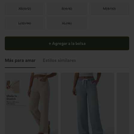
XS
(
0/2
)
S
(
4/6
)
M
(
8/10
)
L
(
12/14
)
XL
(
16
)
+ Agregar a la bolsa
Más para amar
Estilos similares