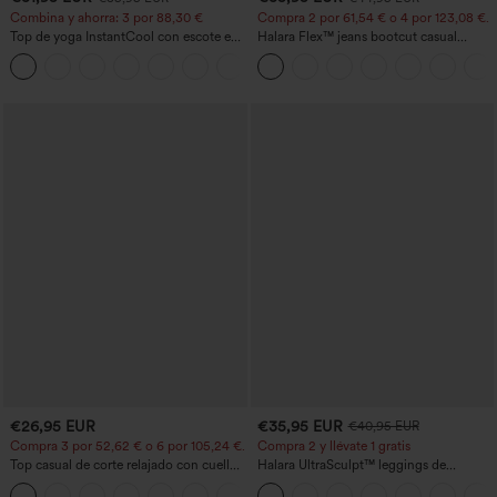
Combina y ahorra: 3 por 88,30 €
Compra 2 por 61,54 € o 4 por 123,08 €.
Top de yoga InstantCool con escote en
Halara Flex™ jeans bootcut casual
U y bajo curvado - UPF50+
lavados, de talle alto y con bolsillos
€26,95 EUR
€35,95 EUR
€40,95 EUR
Compra 3 por 52,62 € o 6 por 105,24 €.
Compra 2 y llévate 1 gratis
Top casual de corte relajado con cuello
Halara UltraSculpt™ leggings de
redondo y mangas murciélago.
entrenamiento moldeadores de talle alto
+1
con fruncido trasero que realza los