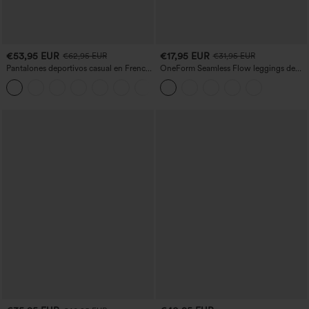
€53,95 EUR
€17,95 EUR
€62,95 EUR
€31,95 EUR
Pantalones deportivos casual en French
OneForm Seamless Flow leggings de
terry con estampado denim, tiro medio,
yoga de talle alto con control abdominal
estilo jeans y bolsillos
y realce de glúteos