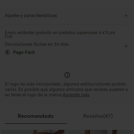
Ajuste y características
Shorts integrados
Cintura plana
Con bolsillos
Envío estándar gratuito en pedidos superiores a
€70,46
EUR
Fácil de poner
Fiesta & Boda
Mini
Tiro alto
Devoluciones fáciles en 30 días
Pago Fácil
Elasticidad alta
Elástico en 4 direcciones
El logo ha sido incorporado, algunos estilos/colores podrán
variar. Es posible que algunos artículos que recibas puedan o
no tener el logo de la marca.
Aprende más
Recomendado
Reseñas(47)