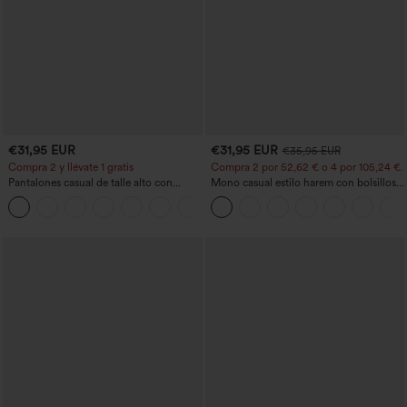
€31,95 EUR
€31,95 EUR
€35,95 EUR
Compra 2 y llévate 1 gratis
Compra 2 por 52,62 € o 4 por 105,24 €.
Pantalones casual de talle alto con
Mono casual estilo harem con bolsillos y
cordón, pernera ancha, en mezcla de
escote en U - Edición Easy Peezy
+5
lino y con bolsillos