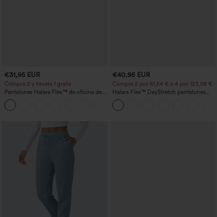
€31,95 EUR
€40,95 EUR
Compra 2 y llévate 1 gratis
Compra 2 por 61,54 € o 4 por 123,08 €.
Pantalones Halara Flex™ de oficina de
Halara Flex™ DayStretch pantalones
tiro alto ligeramente acampanados con
acampanados de trabajo de tiro medio
+13
bolsillos
con bolsillo lateral con cremallera