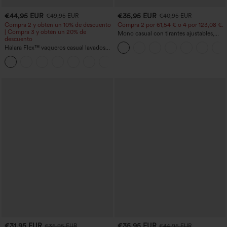
€44,95 EUR
€35,95 EUR
€49,95 EUR
€40,95 EUR
Compra 2 y obtén un 10% de descuento
Compra 2 por 61,54 € o 4 por 123,08 €.
| Compra 3 y obtén un 20% de
Mono casual con tirantes ajustables,
descuento
fruncidos, pierna ancha, tejido jaspeado
Halara Flex™ vaqueros casual lavados
y bolsillos - Easy Peezy
asimétricos de tiro bajo con bolsillos
+5
con cremallera, corte baggy y pierna
ancha
€31,95 EUR
€35,95 EUR
€35,95 EUR
€44,95 EUR