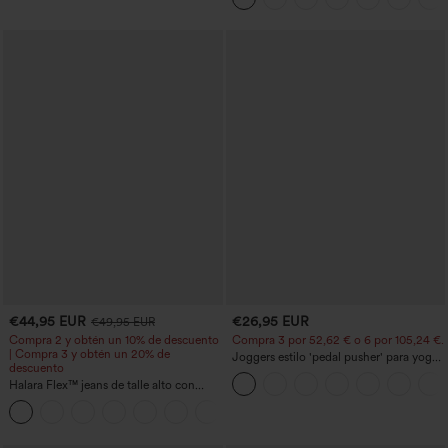
€44,95 EUR
€26,95 EUR
€49,95 EUR
Compra 2 y obtén un 10% de descuento
Compra 3 por 52,62 € o 6 por 105,24 €.
| Compra 3 y obtén un 20% de
Joggers estilo 'pedal pusher' para yoga
descuento
de talle alto, fruncidos y jaspeados, con
Halara Flex™ jeans de talle alto con
bolsillos
bolsillos, dobladillo enrollado, pierna
+1
ancha y efecto lavado, estilo casual