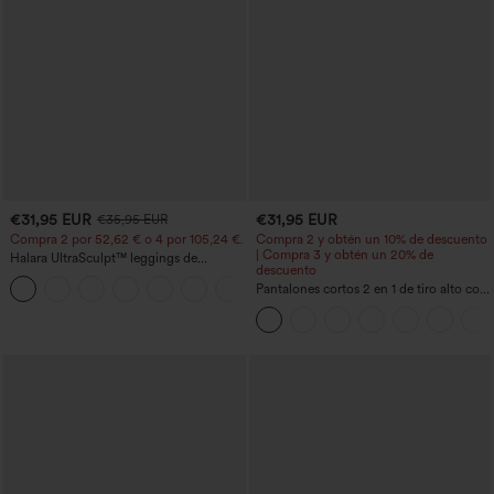
€31,95 EUR
€31,95 EUR
€35,95 EUR
Compra 2 por 52,62 € o 4 por 105,24 €.
Compra 2 y obtén un 10% de descuento
| Compra 3 y obtén un 20% de
Halara UltraSculpt™ leggings de
descuento
entrenamiento de cintura alta
+15
moldeadores, con efecto levantamiento
Pantalones cortos 2 en 1 de tiro alto con
de glúteos, control de abdomen y
bolsillo interior y trasero
bolsillos.