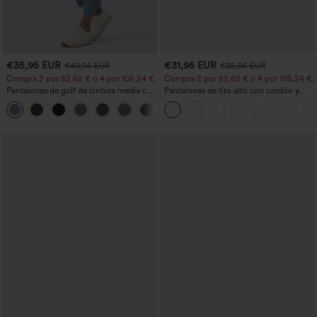
€35,95 EUR
€31,95 EUR
€40,95 EUR
€35,95 EUR
Compra 2 por 52,62 € o 4 por 105,24 €.
Compra 2 por 52,62 € o 4 por 105,24 €.
Pantalones de golf de cintura media con
Pantalones de tiro alto con cordón y
cordón, dobladillo curvo, secado rápido,
bolsillos, pernera ancha, holgados y de
+2
de corte cónico y con bolsillos - UPF40+
estilo casual con tacto de lino.