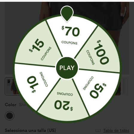
Color
Shiny Dusk Black
Selecciona una talla
(US)
Tabla de tallas