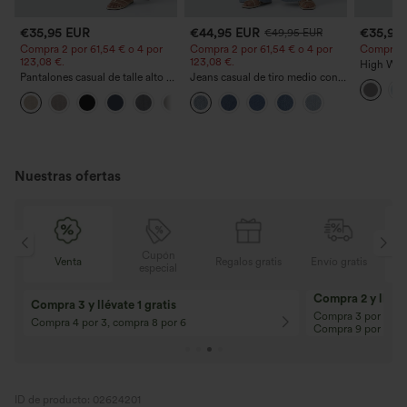
€35,95 EUR
€44,95 EUR
€35,95
€49,95 EUR
Compra 2 por 61,54 € o 4 por
Compra 2 por 61,54 € o 4 por
Compra 2 y
123,08 €.
123,08 €.
High Wais
Pantalones casual de talle alto y
Jeans casual de tiro medio con
Straight 
pierna recta con tacto de lino y
cordón y bolsillos
+5
bolsillos
Nuestras ofertas
Cupón
Regalos gratis
Envío gratis
Venta
especial
10% de descuento
12% de descuent
¡En pedidos superiores a 107,00 EUR!
¡En pedidos superio
Código: Aug2026
Código: Aug2026
ID de producto: 02624201