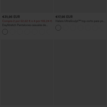
€31,95 EUR
€17,95 EUR
Compra 2 por 52,62 € o 4 por 105,24 €.
Halara UltraSculpt™ top corto para yoga
con tirantes dobles y espalda
DayStretch Pantalones casuales de
descubierta retorcida
cintura alta con pernera tipo barril y
+5
bolsillos