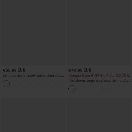
€35,95 EUR
€40,95 EUR
Bermuda estilo resort con cintura alta,
Compra 2 por 61,54 € o 4 por 123,08 €.
dobladillo remangado y efecto lino, 10'',
Pantalones cargo ajustados de tiro alto
+3
con bolsillos
con múltiples bolsillos y cremallera con
botones