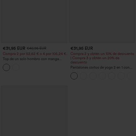
€31,95 EUR
€31,95 EUR
€40,95 EUR
Compra 2 por 52,62 € o 4 por 105,24 €.
Compra 2 y obtén un 10% de descuento
| Compra 3 y obtén un 20% de
Top de un solo hombro con manga
descuento
corta, dobladillo curvo high‑low,
sujetador integrado y estampado de
Pantalones cortos de yoga 2 en 1 con
lunares, estilo casual
bolsillo trasero de talle muy alto y
bolsillo lateral oculto de 5&#39;&#39;
de longitud más larga