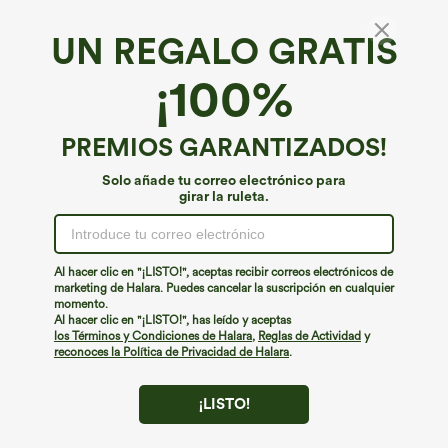
UN REGALO GRATIS
Softlyzero™ Faux Leather Falda efecto piel
¡100%
metálico ultra elástico mini fiesta ajustada
bajo curvo bolsillo lateral tiro alto 2 en 1
4.7
(
47
)
PREMIOS GARANTIZADOS!
€35,95 EUR
Solo añade tu correo electrónico para
girar la ruleta.
Al hacer clic en "¡LISTO!", aceptas recibir correos electrónicos de
marketing de Halara. Puedes cancelar la suscripción en cualquier
momento.
Al hacer clic en "¡LISTO!", has leído y aceptas
los Términos y Condiciones de Halara
,
Reglas de Actividad
y
reconoces la Política de Privacidad de Halara
.
¡LISTO!