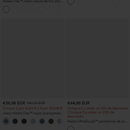
Halara Flex™ Jeans casual de tiro alto
solapa
con control abdominal, pernera ancha y
bolsillos
€35,95 EUR
€44,95 EUR
€40,95 EUR
Compra 2 por 61,54 € o 4 por 123,08 €.
Compra 2 y obtén un 10% de descuento
| Compra 3 y obtén un 20% de
Jeans Halara Flex™ súper acampanado
descuento
elástico lavado bolsillo cruzado tiro alto
+1
Halara UltraSculpt™ pantalones de yoga
holgados de talle alto con control
abdominal, rayas color block y bolsillos