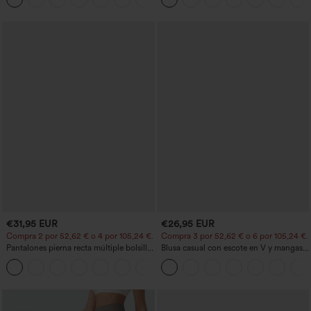
glúteos, control de abdomen y bolsillos
€31,95 EUR
€26,95 EUR
Compra 2 por 52,62 € o 4 por 105,24 €.
Compra 3 por 52,62 € o 6 por 105,24 €.
Pantalones pierna recta múltiple bolsillo
Blusa casual con escote en V y mangas
botón tiro alto
cortas abullonadas
+23