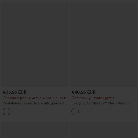
€35,95 EUR
€40,95 EUR
Compra 2 por 61,54 € o 4 por 123,08 €.
Compra 2 y llévate 1 gratis
Pantalones casual de tiro alto, pernera
Everyday Softlyzero™ Plush Vestido
ancha y corte holgado, con bolsillos
deportivo sin espalda 2 en 1
acampanado -Wannabe -Easy Peezy