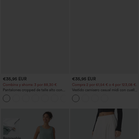
€35,95 EUR
€35,95 EUR
Combina y ahorra: 3 por 88,30 €
Compra 2 por 61,54 € o 4 por 123,08 €.
Pantalones cropped de talle alto con
Vestido camisero casual midi con cuello,
bolsillos con cremallera y efecto lino
mangas casquillo, cinturón, dobladillo
+7
curvo con abertura y bolsillos