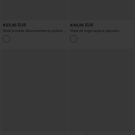
€53,95 EUR
€49,95 EUR
Veste bomber décontractée en polaire à
Veste de yoga rayée à capuche,
col montant, manches longues et
manches longues avec ouverture pour le
poches
pouce, dotée de poches.