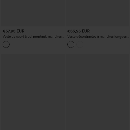
€57,95 EUR
€53,95 EUR
Veste de sport à col montant, manches
Veste décontractée à manches longues
longues, ourlet à cordon et poches
avec poches