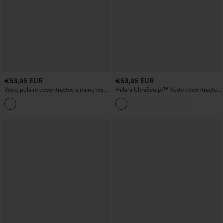
€53,95 EUR
€53,95 EUR
Veste polaire décontractée à manches
Halara UltraSculpt™ Veste décontractée
longues avec dos croisé et poches
à imprimé léopard, col montant,
manches longues avec passe-pouces et
poches