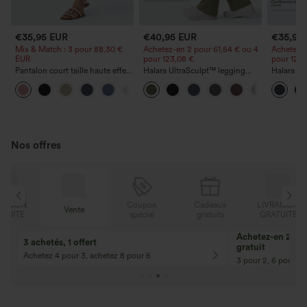
€35,95 EUR
€40,95 EUR
€35,95
Mix & Match : 3 pour 88,30 €
Achetez-en 2 pour 61,54 € ou 4
Achetez-e
EUR
pour 123,08 €.
pour 123,
Pantalon court taille haute effet
Halara UltraSculpt™ legging
Halara Ul
lin avec poche zippée
bootcut de yoga taille haute —
yoga taill
+7
fronces liftantes au niveau des
contrôle 
fesses, maintien du ventre,
bootcut, 
poche, effet sculptant
Nos offres
N
Coupon
Cadeaux
LIVRAISON
Vente
E
spécial
gratuits
GRATUITE
Achetez-en 2, ob
3 achetés, 1 offert
gratuit
Achetez 4 pour 3, achetez 8 pour 6
3 pour 2, 6 pour 4,