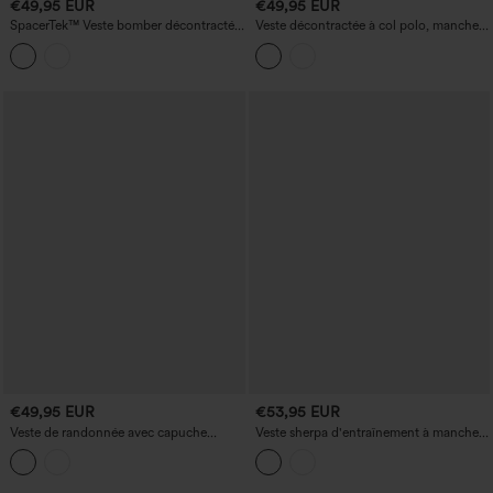
€49,95 EUR
€49,95 EUR
SpacerTek™ Veste bomber décontractée
Veste décontractée à col polo, manches
à col rond, manches longues et poches
longues, cordon de serrage et poches.
€49,95 EUR
€53,95 EUR
Veste de randonnée avec capuche
Veste sherpa d'entraînement à manches
amovible, ouvertures pour les pouces,
longues, ourlet arrondi haut-bas (plus
cordon de serrage, fermeture éclair à
long au dos) et poches
double sens et poches