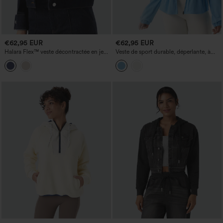
€62,95 EUR
€62,95 EUR
Halara Flex™ veste décontractée en jean
Veste de sport durable, déperlante, à
avec col et manches longues
capuche amovible avec cordon et
poches zippées.