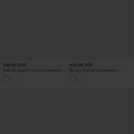
€49,95 EUR
€49,95 EUR
Veste de travail à col rond et manches
Blouson bomber décontracté à
longues
braguette zippée et poches