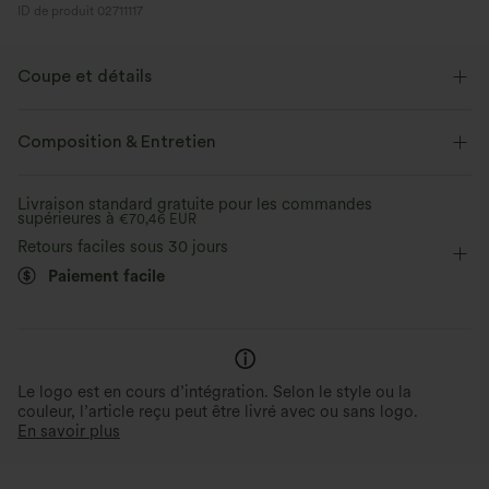
ID de produit 02711117
Coupe et détails
Coupe ample
Poche à rabat
Poche avant
Composition & Entretien
Col à revers
Cargo
Braguette boutonnée
Livraison standard gratuite pour les commandes
supérieures à
Décontracté
€70,46 EUR
Sous la poitrine
Manches longues
Retours faciles sous 30 jours
Veste de travail
Paiement facile
Le logo est en cours d’intégration. Selon le style ou la
couleur, l’article reçu peut être livré avec ou sans logo.
En savoir plus