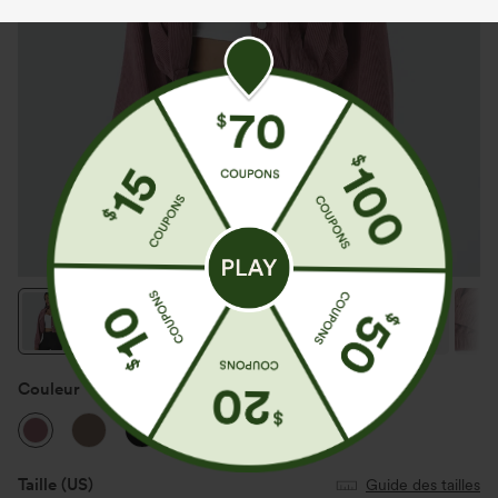
Couleur
Deco Rose
Taille
(US)
Guide des tailles