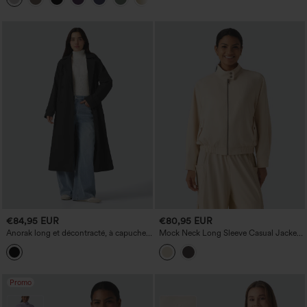
€84,95 EUR
€80,95 EUR
Anorak long et décontracté, à capuche
Mock Neck Long Sleeve Casual Jacket
amovible, col cranté, manches longues,
with Pockets
ceinturé, avec poches.
Promo