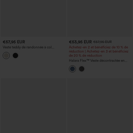
€57,95 EUR
€53,95 EUR
€57,95 EUR
Veste teddy de randonnée à col
Achetez-en 2 et bénéficiez de 10 % de
montant, coupe décontractée, fermeture
réduction | Achetez-en 3 et bénéficiez
éclair et poches
de 20 % de réduction
Halara Flex™ Veste décontractée en
denim à col montant, manches longues
et poches