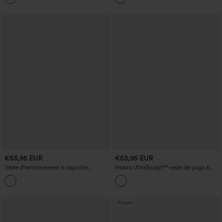
en un)
€53,95 EUR
€53,95 EUR
Veste d'entraînement à capuche
Halara UltraSculpt™ veste de yoga à
escamotable avec cordon de serrage,
manches longues avec col montant,
empiècement en mesh contrastant,
froncée, effet push-up, ouverture pour
ourlet à volants et poche
le pouce et poches
Promo