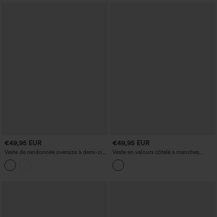
€49,95 EUR
€49,95 EUR
Veste de randonnée oversize à demi-zip,
Veste en velours côtelé à manches
légère, résistante et déperlante, à
longues, coupe décontractée, avec
empiècements colorés
poches, capuche et cordon de serrage.