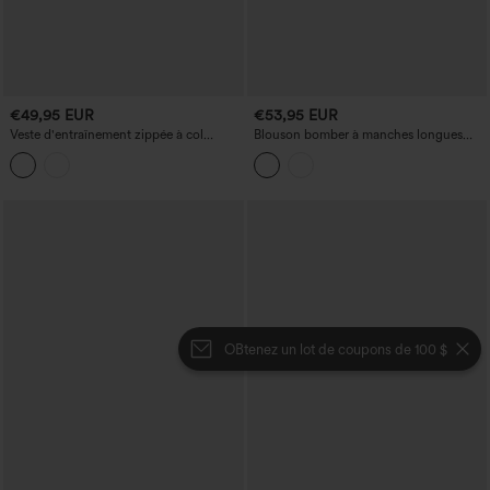
€49,95 EUR
€53,95 EUR
Veste d'entraînement zippée à col
Blouson bomber à manches longues
montant, manches longues, déperlante
imprimé léopard avec poches
et durable, avec poches
OBtenez un lot de coupons de 100 $