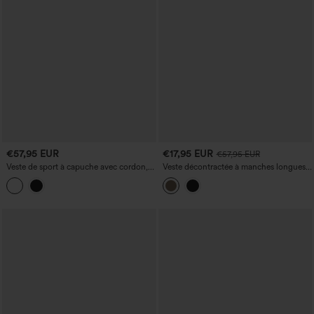
€57,95 EUR
€17,95 EUR
€57,95 EUR
Veste de sport à capuche avec cordon,
Veste décontractée à manches longues
empiècements en mesh contrastants et
avec cordon de serrage, ourlet à volants
poches
et poches