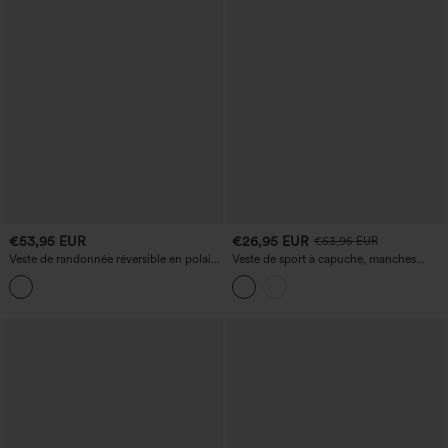
€53,95 EUR
€26,95 EUR
€53,95 EUR
Veste de randonnée réversible en polaire
Veste de sport à capuche, manches
à col montant et manches longues, avec
longues, ourlet à volants avec poches -
poches (deux looks en un)
UPF40+