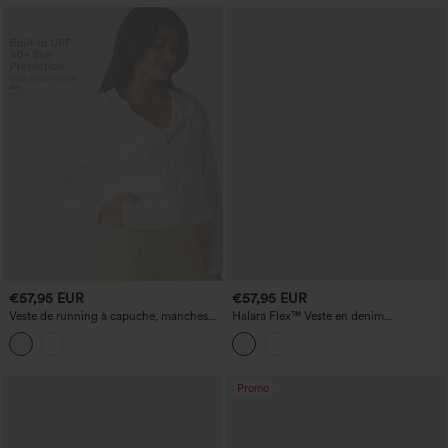
€57,95 EUR
€57,95 EUR
Veste de running à capuche, manches
Halara Flex™ Veste en denim
longues, en mesh contrasté, avec
décontractée à col rond et manches
poches — UPF50+
longues, avec poches
Promo