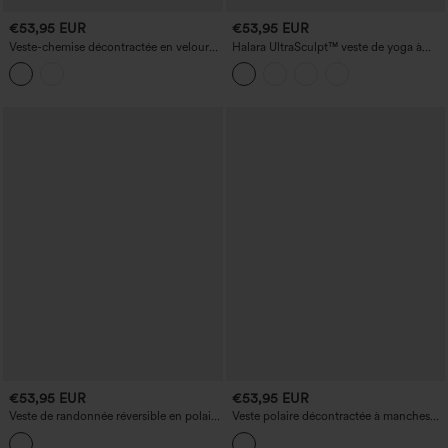
€53,95 EUR
€53,95 EUR
Veste-chemise décontractée en velours
Halara UltraSculpt™ veste de yoga à
côtelé, manches longues, fermeture
manches longues avec col montant,
boutonnée et poches
effet push-up, ouverture pour le pouce
et poches.
€53,95 EUR
€53,95 EUR
Veste de randonnée réversible en polaire
Veste polaire décontractée à manches
à col montant, manches longues,
longues, fermeture éclair et poches
fermeture éclair et poches (deux looks