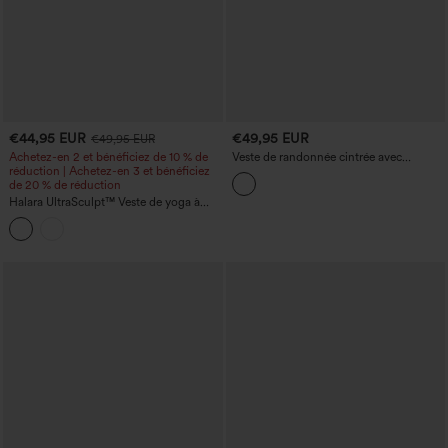
€44,95 EUR
€49,95 EUR
€49,95 EUR
Achetez-en 2 et bénéficiez de 10 % de
Veste de randonnée cintrée avec
réduction | Achetez-en 3 et bénéficiez
capuche amovible, ouvertures pour les
de 20 % de réduction
pouces et ourlet à volants.
Halara UltraSculpt™ Veste de yoga à
effet push-up, manches longues avec
ouverture pour le pouce, fermeture
éclair et ourlet à volants