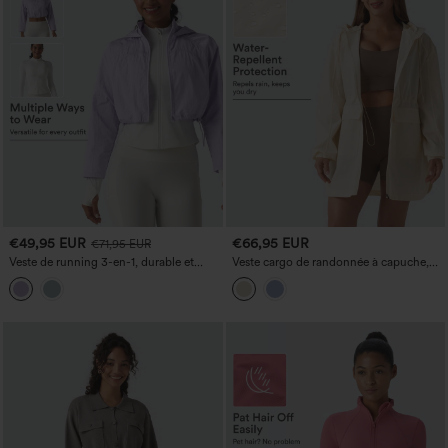
€49,95 EUR
€66,95 EUR
€71,95 EUR
Veste de running 3-en-1, durable et
Veste cargo de randonnée à capuche,
déperlante, à capuche, avec passe-
déperlante et résistante à l'usure, avec
pouces, ourlet arrondi et poches
cordon de serrage, ourlet arrondi et
poches