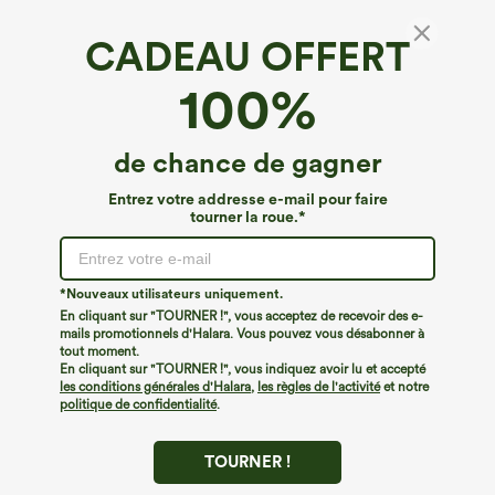
CADEAU OFFERT
Veste courte décontractée en velours côtelé
100%
avec poches
4.7
(
491
)
de chance de gagner
€40,95 EUR
€44,95 EUR
Buy 2, 10% Off | Buy 3, 20% Off
Entrez votre addresse e-mail pour faire
tourner la roue.*
*Nouveaux utilisateurs uniquement.
En cliquant sur "TOURNER !", vous acceptez de recevoir des e-
mails promotionnels d'Halara. Vous pouvez vous désabonner à
tout moment.
En cliquant sur "TOURNER !", vous indiquez avoir lu et accepté
les conditions générales d'Halara
,
les règles de l'activité
et notre
politique de confidentialité
.
TOURNER !