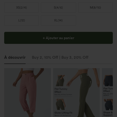
XS
(
2/4
)
S
(
4/6
)
M
(
8/10
)
L
(
12
)
XL
(
14
)
+ Ajouter au panier
À découvrir
Buy 2, 10% Off | Buy 3, 20% Off