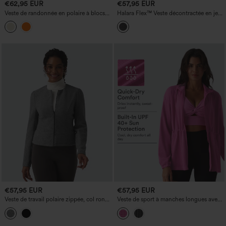
€62,95 EUR
€57,95 EUR
Veste de randonnée en polaire à blocs
Halara Flex™ Veste décontractée en jean
de couleur, à capuche avec cordon,
patchwork à capuche avec cordon,
demi-fermeture éclair, manches longues
manches longues
et poches
€57,95 EUR
€57,95 EUR
Veste de travail polaire zippée, col rond
Veste de sport à manches longues avec
et manches longues
cordon intérieur, séchage rapide —
UPF40+