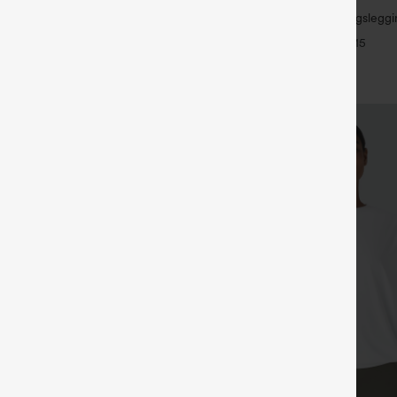
Halara UltraSculpt™ Trainingslegg
Knopfleiste, hohem Bund,
Bund – raffende Push-up-Po-For
+15
hen und geradem Bein
Bauchkontrolle, Taschen und for
+27