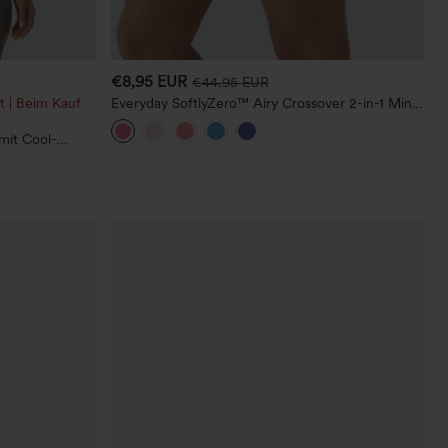
€8,95 EUR
€44,95 EUR
t | Beim Kauf
Everyday SoftlyZero™ Airy Crossover 2-in-1 Mini-
Tennisrock mit Seitentasche, InstantCool – Lucid
mit Cool-