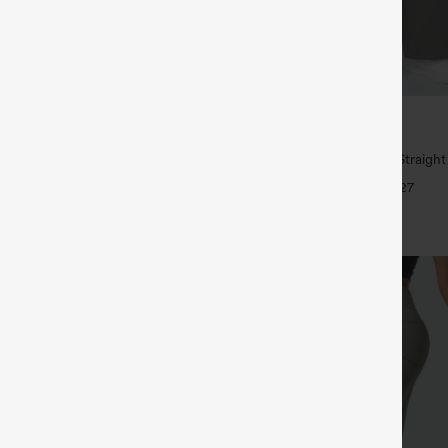
€35,95 EUR
€49,95 EUR
ück für 61,54 € oder 4 Stück für
Kaufe 2, erhalte 1 gratis
High Waisted Side Pocket Straigh
mit mittlerer Bundhöhe, Kordelzug
Pants
+27