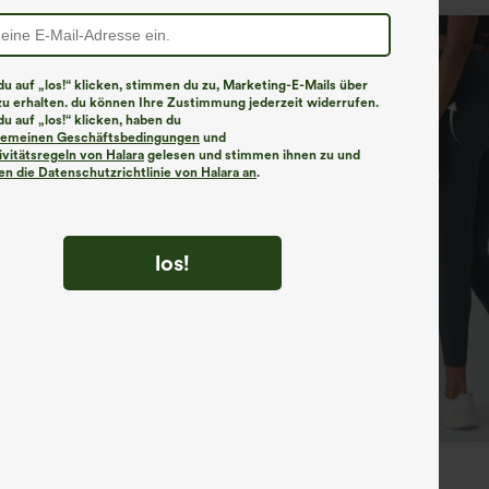
u auf „los!“ klicken, stimmen du zu, Marketing-E-Mails über
zu erhalten. du können Ihre Zustimmung jederzeit widerrufen.
u auf „los!“ klicken, haben du
lgemeinen Geschäftsbedingungen
und
ivitätsregeln von Halara
gelesen und stimmen ihnen zu und
n die Datenschutzrichtlinie von Halara an
.
los!
€35,95 EUR
€40,95 EUR
ück für 52,62 € oder 4 Stück für
Kaufe 2, erhalte 1 gratis