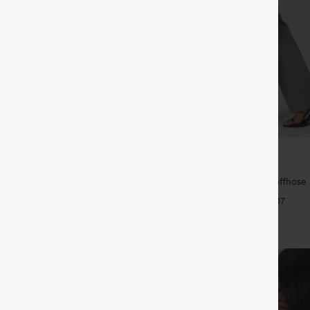
€31,95 EUR
35,95 EUR
ück für 52,62 € oder 4 Stück für
Kaufe 2, erhalte 1 gratis
Halara Flex™ Dehnbare Stoffhose
 Hose mit Kordelzug und Taschen,
Bund und Seitentasche hinten
+17
ssig und locker in Leinenoptik
+19