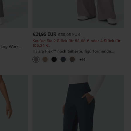
€31,95 EUR
€35,95 EUR
Kaufen Sie 2 Stück für 52,62 € oder 4 Stück für
105,24 €.
t Leg Work
Halara Flex™ hoch taillierte, figurformende
Arbeitshose, die die Taille schmaler wirken lässt,
+14
mit Taschen, weitem Bein und Mikro-
Waffelstruktur