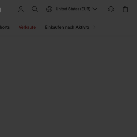
United States
(
EUR
)
horts
Verkäufe
Einkaufen nach Aktivität
Nach Trend shopp