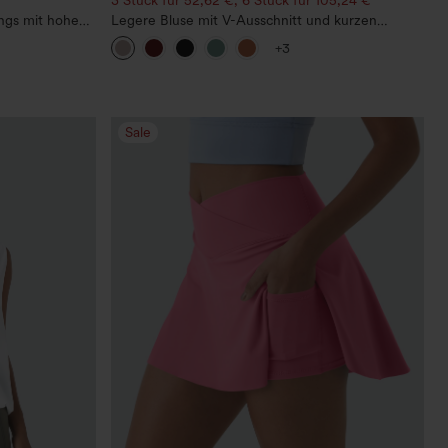
ings mit hohem
Legere Bluse mit V-Ausschnitt und kurzen
m,
Puffärmeln
+3
mende Passform
Sale