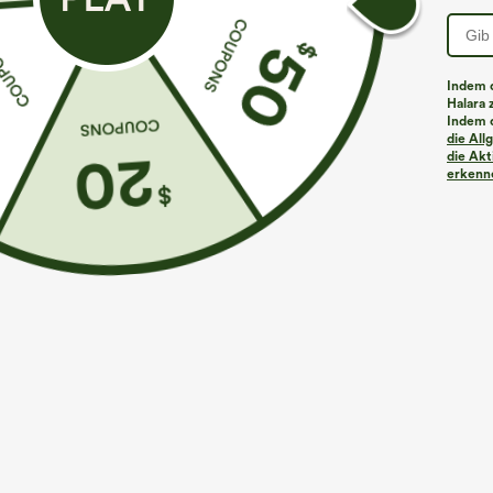
Indem d
Halara 
Indem d
die Al
die Akt
erkenne
€26,95 EUR
€31,95 EUR
3 Stück für 52,62 €, 6 Stück für 105,24 €
Kaufen Sie 2 St