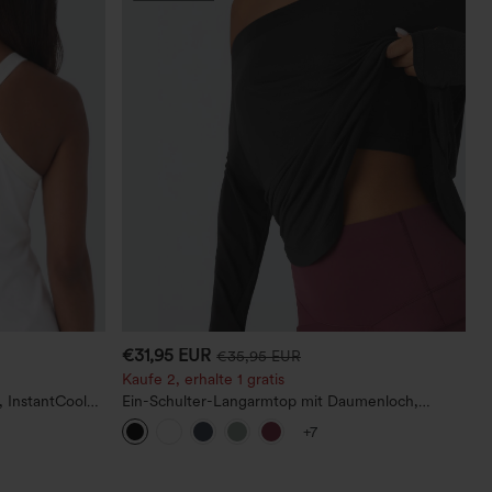
€31,95 EUR
€35,95 EUR
Kaufe 2, erhalte 1 gratis
 InstantCool
Ein-Schulter-Langarmtop mit Daumenloch,
geschwungener Saum (High-Low), schnell
+7
trocknend – Yoga-Sporttop mit integriertem BH