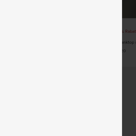
€17,95 EUR
35,95 EUR
ück für 52,62 € oder 4 Stück für
Beim Kauf von 2 Stück 10 % Rabat
von 3 Stück 20 % Rabatt
taillierte, Po-Lifting 7/8-
Rundhals, gerafftes Yoga-Tanktop 
ngs mit Bauchkontrolle und
Touch-Effekt – UPF50+
+20
+20