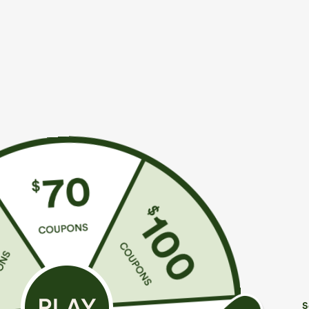
€35,95 EUR
€35,95 EUR
€40,95 EUR
Compra 2 por 61,54 € o 4 por 123,08 €.
Compra 2 por 5
Mono casual con tirantes ajustables, fruncidos,
Pantalones de 
pierna ancha, tejido jaspeado y bolsillos - Easy
dobladillo curv
+14
Peezy
con bolsillos -
S