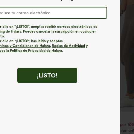
r clic en "¡LISTO!", aceptas recibir correos electrónicos de
ng de Halara. Puedes cancelar la suscripción en cualquier
to.
r clic en "¡LISTO!", has leído y aceptas
minos y Condiciones de Halara
,
Reglas de Actividad
y
es la Política de Privacidad de Halara
.
¡LISTO!
€31,95 EUR
€35,95 EUR
2,62 € o 4 por 105,24 €.
Compra 2 por 52,62 € o 4 por 105
na recta múltiple bolsillo botón
Leggings SoCinched entrenamien