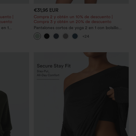
€31,95 EUR
uento |
Compra 2 y obtén un 10% de descuento |
cuento
Compra 3 y obtén un 20% de descuento
 en 1
Pantalones cortos de yoga 2 en 1 con bolsillo
con bolsillos
trasero de talle muy alto y bolsillo lateral oculto
+24
de 5&#39;&#39; de longitud más larga