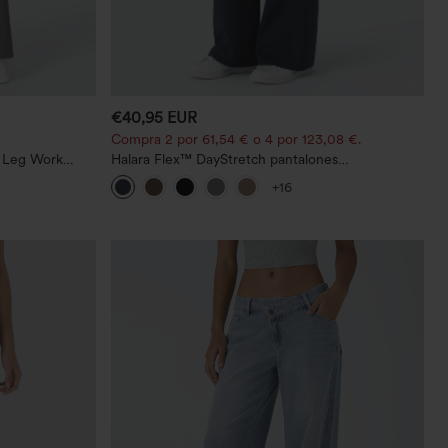
€40,95 EUR
Compra 2 por 61,54 € o 4 por 123,08 €.
t Leg Work
Halara Flex™ DayStretch pantalones
acampanados de trabajo de tiro medio con
+16
bolsillo lateral con cremallera