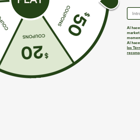
Al hace
marketi
momen
Al hace
los Tér
reconoc
€35,95 EUR
€31,95 EUR
€40,95 EUR
Compra 2 y llévate 1 gratis
Compra 2 por 5
Halara UltraSculpt™ leggings de entrenamiento
Pantalones pier