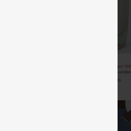
€31,95 EUR
35,95 EUR
€35,95 EUR
ra: 3 por 88,30 €
Compra 2 por 52,62 € o 4 por 105
stantCool con escote en U y bajo
Pantalones de tiro alto con cordón y
50+
pernera ancha, holgados y de estil
+4
+19
tacto de lino.