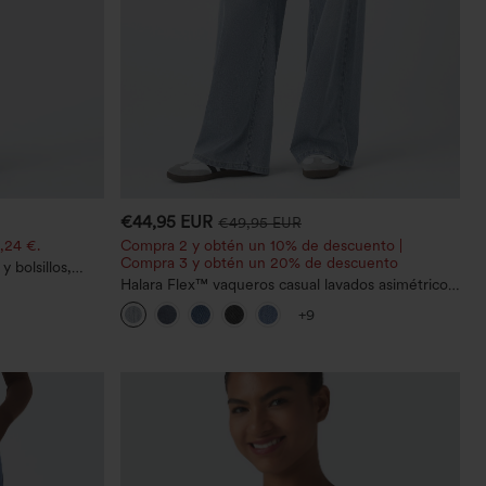
€44,95 EUR
€49,95 EUR
,24 €.
Compra 2 y obtén un 10% de descuento |
Compra 3 y obtén un 20% de descuento
 bolsillos,
o casual con
Halara Flex™ vaqueros casual lavados asimétricos
de tiro bajo con bolsillos con cremallera, corte
+9
baggy y pierna ancha