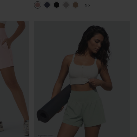
plisados de tiro alto con bolsillos en tela tipo
+25
gofre