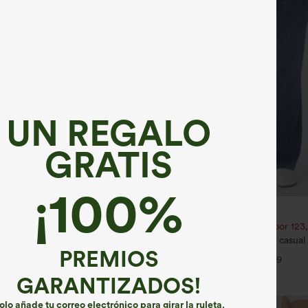
UN REGALO
GRATIS
¡100%
€35,95 EUR
€40,95 EUR
€44,95 EUR
2,62 € o 4 por 105,24 €.
Compra 2 por 61,54 € o 4 por 123
golf de cintura media con cordón,
Halara Flex™ jeans bootcut casual 
o, secado rápido, de corte cónico y
talle alto y con bolsillos
PREMIOS
+6
+9
 UPF40+
GARANTIZADOS!
olo añade tu correo electrónico para girar la ruleta.