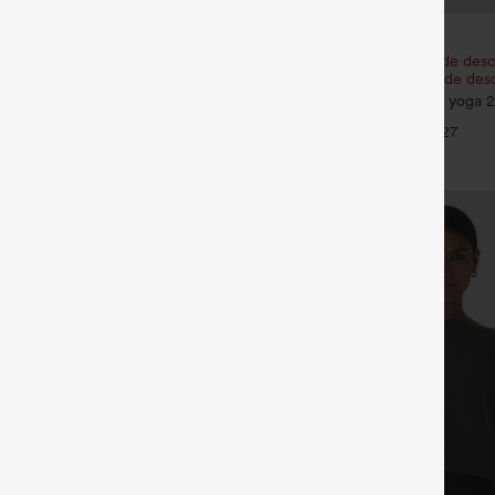
€35,95 EUR
én un 10% de descuento |
Compra 2 y obtén un 10% de desc
tén un 20% de descuento
Compra 3 y obtén un 20% de des
s 2 en 1 de tiro alto con bolsillo
SoftlyZero™ Airy Shorts de yoga 2
ro
InstantCool de talle súper alto, 7" 
+29
+27