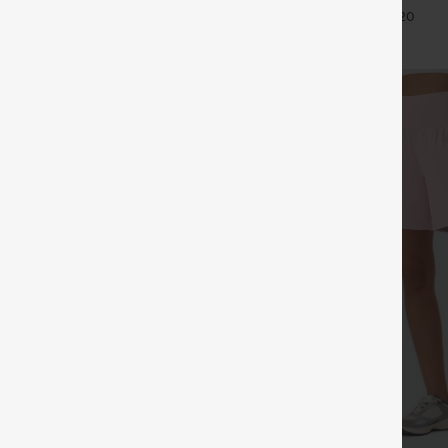
abdomen bolsillo lateral tiro alto
+27
+20