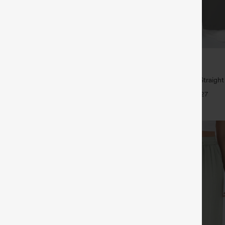
€35,95 EUR
€49,95 EUR
1,54 € o 4 por 123,08 €.
Compra 2 y llévate 1 gratis
 tiro medio con cordón y bolsillos
High Waisted Side Pocket Straigh
Pants
+27