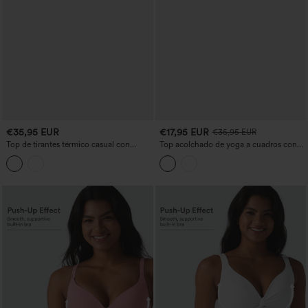
€35,95 EUR
€17,95 EUR
€35,95 EUR
Top de tirantes térmico casual con
Top acolchado de yoga a cuadros con
escote en V y efecto push-up - copas
volante en el bajo y tecnología Cool
D/DD/DDD/F
Touch