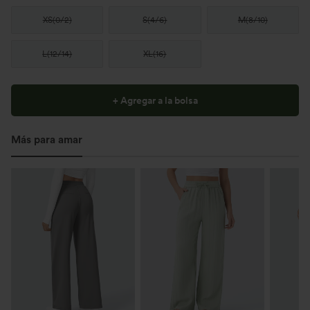
XS
(
0/2
)
S
(
4/6
)
M
(
8/10
)
L
(
12/14
)
XL
(
16
)
+ Agregar a la bolsa
Más para amar