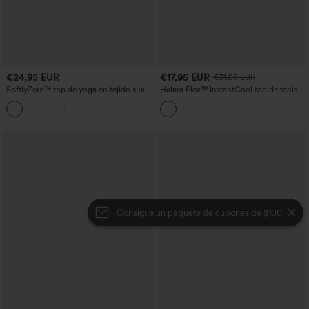
€24,95 EUR
€17,95 EUR
€31,95 EUR
SoftlyZero™ top de yoga en tejido suave
Halara Flex™ InstantCool top de tenis
con aberturas para copas DD–F
en denim lavado
Consigue un paquete de cupones de $100