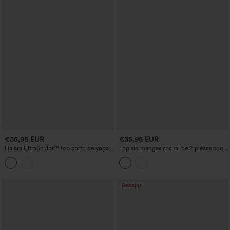
€35,95 EUR
€35,95 EUR
Halara UltraSculpt™ top corto de yoga
Top sin mangas casual de 2 piezas con
con estampado de leopardo, escote en
escote redondo, espalda estilo racer,
U, sujetador incorporado y detalles cut-
sujetador incorporado y tacto fresco -
out
UPF50+
Rebajas