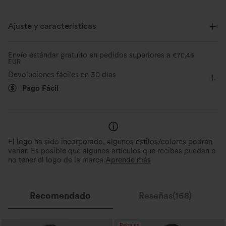
Ajuste y características
Corte entallado
Espalda cruzada
Cuello redondo
Envío estándar gratuito en pedidos superiores a
€70,46
EUR
Cruzado
Fácil de poner
Por la cadera
Devoluciones fáciles en 30 días
Pago Fácil
Sin mangas
Elástico en 4 direcciones
El logo ha sido incorporado, algunos estilos/colores podrán
variar. Es posible que algunos artículos que recibas puedan o
no tener el logo de la marca.
Aprende más
Recomendado
Reseñas(168)
Rebajas