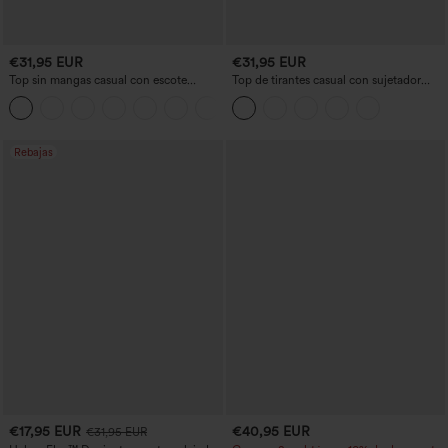
€31,95 EUR
€31,95 EUR
Top sin mangas casual con escote
Top de tirantes casual con sujetador
cuadrado y sujetador incorporado,
incorporado y escote redondeado,
copas B-E
copas B-E
Rebajas
€17,95 EUR
€40,95 EUR
€31,95 EUR