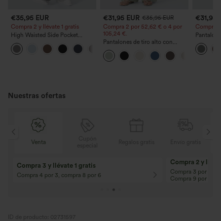
€35,95 EUR
€31,95 EUR
€31,95
€35,95 EUR
Compra 2 y llévate 1 gratis
Compra 2 por 52,62 € o 4 por
Compra 2 y
105,24 €.
High Waisted Side Pocket
Pantalone
Straight Leg Work Pants
Pantalones de tiro alto con
oficina de
+23
cordón y bolsillos, pernera
acampanad
ancha, holgados y de estilo
casual con tacto de lino.
Nuestras ofertas
Cupón
is
Venta
Regalos gratis
Envío gratis
especial
Compra 2 y llévat
Compra 3 y llévate 1 gratis
Compra 3 por 2, Co
Compra 4 por 3, compra 8 por 6
Compra 9 por 6
ID de producto: 02731597