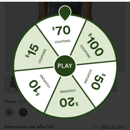
Color
Green Texture
Selecciona una talla
(US)
Tabla de tallas