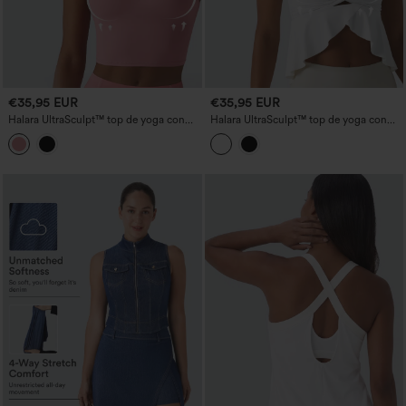
€35,95 EUR
€35,95 EUR
Halara UltraSculpt™ top de yoga con
Halara UltraSculpt™ top de yoga con
efecto push-up, tirantes cruzados
escote en V, efecto push-up, relleno fijo
ajustables y relleno no extraíble
y bajo con volante