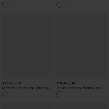
con cuello redondo, manga corta y
transpirable a contraste y sujetador
bolsillo
integrado
€35,95 EUR
€35,95 EUR
SoftlyZero™ top tipo tank para yoga
Top de running tipo racerback con
con sujetador incorporado, encaje en
cordón en el bajo, sujetador integrado,
contraste, espalda descubierta y detalle
tacto fresco y secado rápido — UPF50+
cruzado