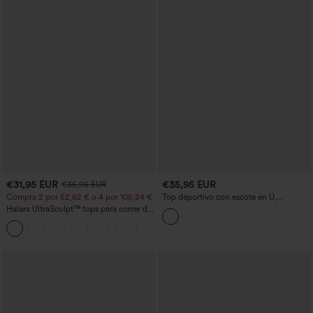
€31,95 EUR
€35,95 EUR
€35,95 EUR
Compra 2 por 52,62 € o 4 por 105,24 €.
Top deportivo con escote en U,
sujetador integrado y espalda racerback
Halara UltraSculpt™ tops para correr de
cuello redondo y espalda cruzada —
+9
copas DD–F