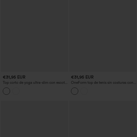
€31,95 EUR
€31,95 EUR
Top corto de yoga ultra-slim con escote
OneForm top de tenis sin costuras con
en V, espalda con escote redondeado y
cuello de solapa, bloque de color y
encaje en contraste.
malla transpirable