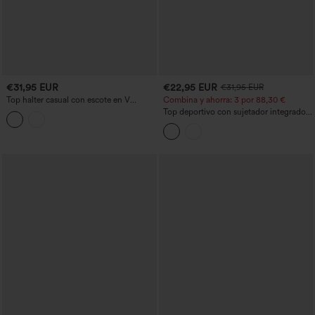
€31,95 EUR
€22,95 EUR
€31,95 EUR
Top halter casual con escote en V
Combina y ahorra: 3 por 88,30 €
profundo, espalda descubierta y
Top deportivo con sujetador integrado,
fruncido con cordón.
espalda en V y efecto alisador en las
axilas