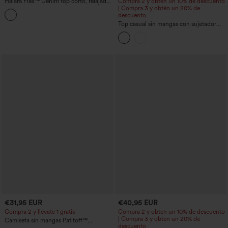
Halara Flex™ Denim top corto, relajado
Compra 2 y obtén un 10% de descuento
y acolchado
| Compra 3 y obtén un 20% de
descuento
Top casual sin mangas con sujetador
integrado (copas B–E)
€31,95 EUR
€40,95 EUR
Compra 2 y llévate 1 gratis
Compra 2 y obtén un 10% de descuento
| Compra 3 y obtén un 20% de
Camiseta sin mangas Patitoff™
descuento
resistente al pelo de mascota con cuello