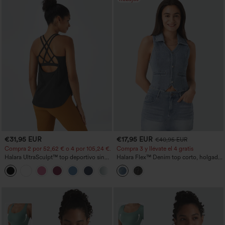
€31,95 EUR
€17,95 EUR
€40,95 EUR
Compra 2 por 52,62 € o 4 por 105,24 €.
Compra 3 y llévate el 4 gratis
Halara UltraSculpt™ top deportivo sin
Halara Flex™ Denim top corto, holgado
mangas con escote redondo y bajo
y acolchado
+11
curvo