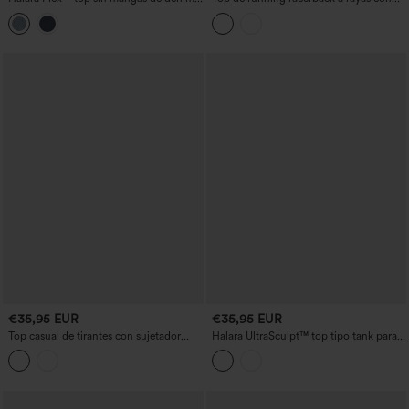
con cuello redondo
bajo curvo y tejido de secado rápido
€35,95 EUR
€35,95 EUR
Top casual de tirantes con sujetador
Halara UltraSculpt™ top tipo tank para
incorporado y lazo halter en la espalda
yoga con copas moldeadas, efecto
push-up y sujeción ligera