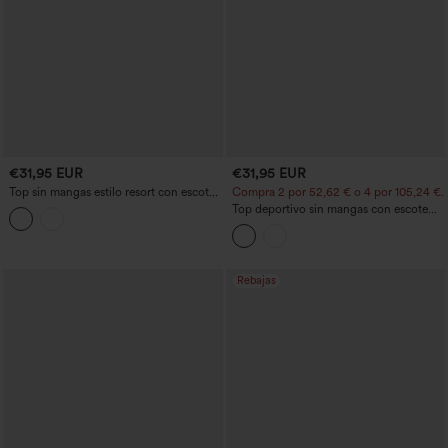
€31,95 EUR
€31,95 EUR
Top sin mangas estilo resort con escote
Compra 2 por 52,62 € o 4 por 105,24 €.
en V, bordado y bajo con volante
Top deportivo sin mangas con escote
redondo y estampado de leopardo
Rebajas