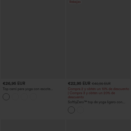
Rebajas
€26,95 EUR
€22,95 EUR
€40,95 EUR
Top cami para yoga con escote
Compra 2 y obtén un 10% de descuento
redondeado, sujetador incorporado y
| Compra 3 y obtén un 20% de
dobladillo cruzado — de mayor
descuento
longitud
SoftlyZero™ top de yoga ligero con
escote en V, espalda racerback,
dobladillo cruzado, sujetador integrado,
corte corto y tejido de tacto fresco —
UPF50+