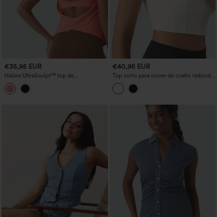
€35,95 EUR
€40,95 EUR
Halara UltraSculpt™ top de
Top corto para correr de cuello redondo
entrenamiento con sujetador integrado,
con sujetador incorporado, InstantCool,
espalda descubierta con tirantes
de secado rápido, con bolsillos -
cruzados y hebilla ajustable
UPF50+