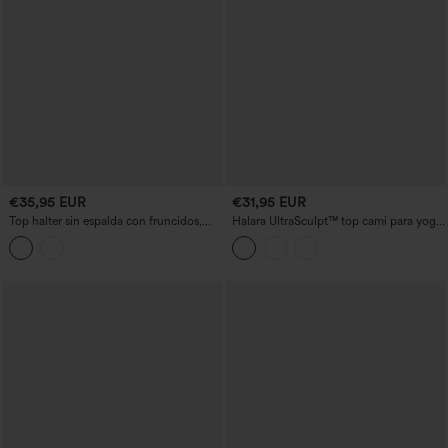
€35,95 EUR
€31,95 EUR
Top halter sin espalda con fruncidos,
Halara UltraSculpt™ top cami para yoga,
superposición de malla y sujetador
refrescante y de secado rápido, con
incorporado — top para resort
copas moldeadas - UPF50+