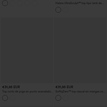
redondo
Halara UltraSculpt™ top tipo tank de
yoga con escote en U y espalda
racerback a bloques de color, con
sujetador incorporado y bolsillo
€31,95 EUR
€31,95 EUR
Top corto de yoga en punto acanalado
SoftlyZero™ top casual sin mangas con
con sobreposición de malla retorcida y
escote en U aireado, tirantes ajustables y
sujetador integrado, tacto fresco y
sujetador integrado — para copas B–D
tratamiento antiolor - UPF40+