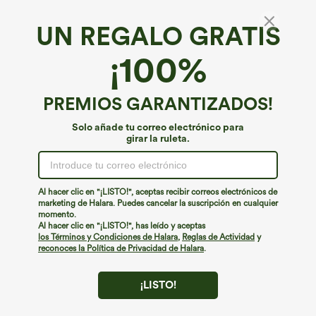
UN REGALO GRATIS
Top sin manga yoga dobladillo curvado
¡100%
espalda cruzada
4.4
(
168
)
PREMIOS GARANTIZADOS!
€17,95 EUR
Solo añade tu correo electrónico para
girar la ruleta.
Al hacer clic en "¡LISTO!", aceptas recibir correos electrónicos de
marketing de Halara. Puedes cancelar la suscripción en cualquier
momento.
Al hacer clic en "¡LISTO!", has leído y aceptas
los Términos y Condiciones de Halara
,
Reglas de Actividad
y
reconoces la Política de Privacidad de Halara
.
¡LISTO!