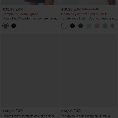
€35,95 EUR
€31,95 EUR
€35,95 EUR
Compra 1 y llévate 1 gratis
Combina y ahorra: 3 por 88,30 €
Halara Flex™ cuello mao con cremallera,
Top de yoga InstantCool con escote en
Cool Touch, denim lavado, top tank de
U y bajo curvado - UPF50+
tenis
€35,95 EUR
€31,95 EUR
Halara Flex™ camiseta casual de denim
Top de baile con escote en U, malla