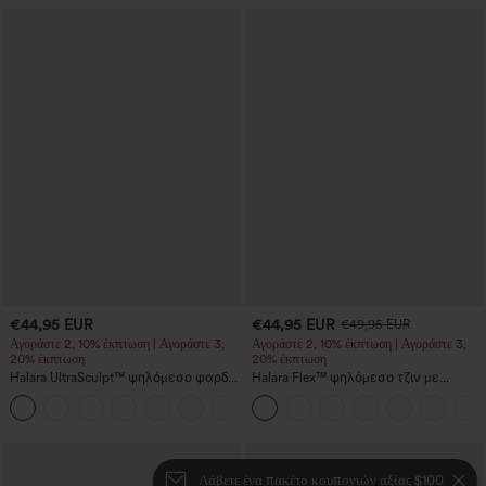
€44,95 EUR
€44,95 EUR
€49,95 EUR
Αγοράστε 2, 10% έκπτωση | Αγοράστε 3,
Αγοράστε 2, 10% έκπτωση | Αγοράστε 3,
20% έκπτωση
20% έκπτωση
Halara UltraSculpt™ ψηλόμεσο φαρδύ
Halara Flex™ ψηλόμεσο τζιν με
παντελόνι γιόγκα με έλεγχο κοιλιάς,
τσέπες, ρεβέρ τελείωμα και φαρδιά
ριγέ σε χρωματικά μπλοκ και τσέπες
γραμμή, πλυμένο για χαλαρό,
καθημερινό στιλ
Λάβετε ένα πακέτο κουπονιών αξίας $100