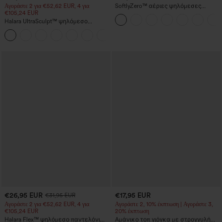
Αγοράστε 2 για €52,62 EUR, 4 για
SoftlyZero™ αέριες ψηλόμεσες
€105,24 EUR
InstantCool σορτς γιόγκα με σούρα,
3'' και τσέπες
Halara UltraSculpt™ ψηλόμεσο
σμιλευτικό κολάν προπόνησης με
+16
κοιλιακό έλεγχο και τσέπη
€26,95 EUR
€17,95 EUR
€31,95 EUR
Αγοράστε 2 για €52,62 EUR, 4 για
Αγοράστε 2, 10% έκπτωση | Αγοράστε 3,
€105,24 EUR
20% έκπτωση
Halara Flex™ ψηλόμεσο παντελόνι
Αμάνικο τοπ γιόγκα με στρογγυλή