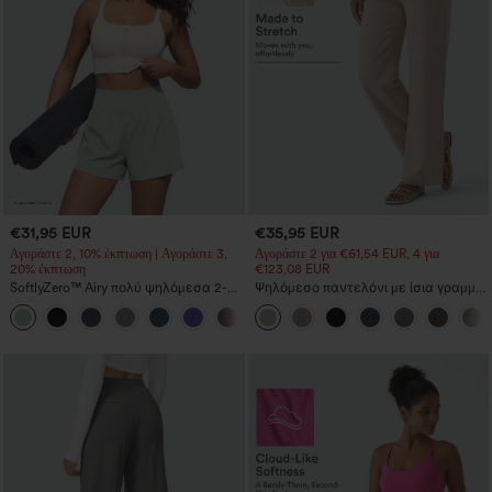
€31,95 EUR
€35,95 EUR
Αγοράστε 2, 10% έκπτωση | Αγοράστε 3,
Αγοράστε 2 για €61,54 EUR, 4 για
20% έκπτωση
€123,08 EUR
SoftlyZero™ Airy πολύ ψηλόμεσα 2-
Ψηλόμεσο παντελόνι με ίσια γραμμή,
σε-1 InstantCool σορτς γιόγκα 5'' με
καθημερινό, με υφή λινό και τσέπες.
+20
τσέπες — μεγαλύτερο μήκος