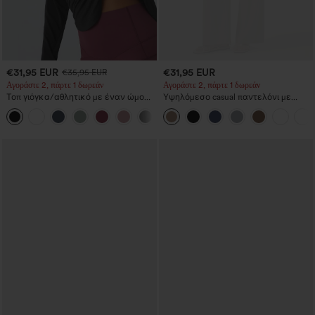
€31,95 EUR
€31,95 EUR
€35,95 EUR
Αγοράστε 2, πάρτε 1 δωρεάν
Αγοράστε 2, πάρτε 1 δωρεάν
Τοπ γιόγκα/αθλητικό με έναν ώμο
Υψηλόμεσο casual παντελόνι με
και μακρύ μανίκι, άνοιγμα για
κορδόνι, φαρδιά γραμμή, από μείγμα
+3
αντίχειρα, καμπυλωτό high-low
λίνου, με τσέπες.
τελείωμα, γρήγορο στέγνωμα και
ενσωματωμένο σουτιέν