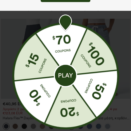
Περισσότερα για να αγαπήσετε
€40,95 EUR
€44,95 EUR
€49,95 EUR
Αγοράστε 2 για €61,54 EUR, 4 για
Αγοράστε 2 για €61,54 EUR, 4 για
€123,08 EUR
€123,08 EUR
Halara Flex™ DayStretch flare
Casual τζιν με μεσαία μέση, κορδόνι
παντελόνι εργασίας με μεσαία μέση
στη μέση και τσέπες
+12
και πλευρική τσέπη με φερμουάρ.