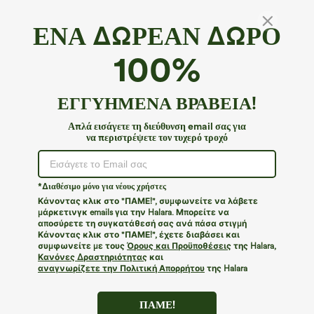
ΕΝΑ ΔΩΡΕΑΝ ΔΩΡΟ
100%
ΕΓΓΥΗΜΕΝΑ ΒΡΑΒΕΙΑ!
Απλά εισάγετε τη διεύθυνση email σας για
να περιστρέψετε τον τυχερό τροχό
Ουπς!
Φαίνεται ότι δεν μπορούμε να βρούμε τη σελίδα που
*Διαθέσιμο μόνο για νέους χρήστες
αναζητάτε.
Κάνοντας κλικ στο "ΠΑΜΕ!", συμφωνείτε να λάβετε
μάρκετινγκ emails για την Halara. Μπορείτε να
αποσύρετε τη συγκατάθεσή σας ανά πάσα στιγμή
Περισσότερες αγορές
Κάνοντας κλικ στο "ΠΑΜΕ!", έχετε διαβάσει και
συμφωνείτε με τους
Όρους και Προϋποθέσεις
της Halara,
Κανόνες Δραστηριότητας
και
αναγνωρίζετε την Πολιτική Απορρήτου
της Halara
ΠΑΜΕ!