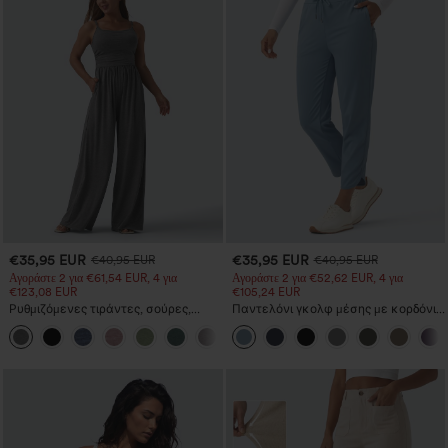
€35,95 EUR
€35,95 EUR
€40,95 EUR
€40,95 EUR
Αγοράστε 2 για €61,54 EUR, 4 για
Αγοράστε 2 για €52,62 EUR, 4 για
€123,08 EUR
€105,24 EUR
Ρυθμιζόμενες τιράντες, σούρες,
Παντελόνι γκολφ μέσης με κορδόνι,
φαρδιά μπατζάκια, μελανζέ casual
καμπυλωτό τελείωμα, με γρήγορο
+10
ολόσωμη φόρμα με τσέπες — Easy
στέγνωμα, κωνική γραμμή και
Peezy
τσέπες - UPF40+