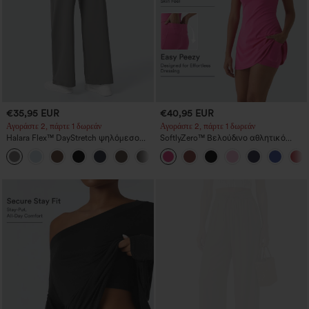
€35,95 EUR
€40,95 EUR
Αγοράστε 2, πάρτε 1 δωρεάν
Αγοράστε 2, πάρτε 1 δωρεάν
Halara Flex™ DayStretch ψηλόμεσο
SoftlyZero™ Βελούδινο αθλητικό
παντελόνι εργασίας με ίσια γραμμή
φόρεμα χωρίς πλάτη — Έκδοση Easy
+23
και τσέπες
Peezy