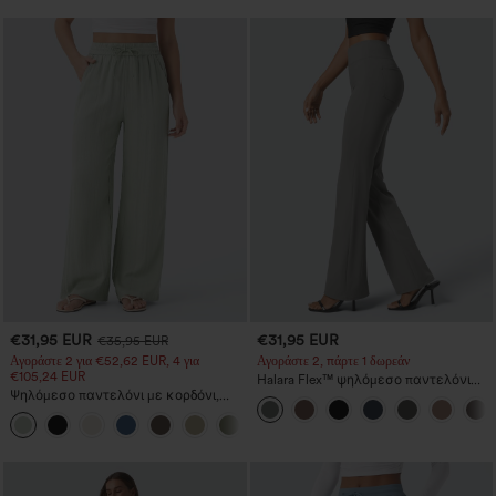
€31,95 EUR
€31,95 EUR
€35,95 EUR
Αγοράστε 2 για €52,62 EUR, 4 για
Αγοράστε 2, πάρτε 1 δωρεάν
€105,24 EUR
Halara Flex™ ψηλόμεσο παντελόνι
Ψηλόμεσο παντελόνι με κορδόνι,
εργασίας με πίσω και πλαϊνές
τσέπες, φαρδιά χαλαρή γραμμή,
τσέπες, ελαφριά καμπάνα
+15
casual, με υφή σαν λινό