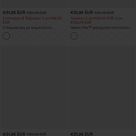
€31,95 EUR
€31,95 EUR
€35,95 EUR
€35,95 EUR
Συνδυασμός & Ταίριασμα: 3 για €88,30
Αγοράστε 2 για €52,62 EUR, 4 για
EUR
€105,24 EUR
U λαιμόκοψη με καμπυλωτό
Halara Flex™ ψηλόμεσο παντελόνι
τελείωμα InstantCool αμάνικο τοπ
εργασίας — σμιλεύει το σώμα,
για γιόγκα - UPF50+
λεπταίνει τη μέση, με τσέπη, φαρδύ
πόδι, μικρο-βαφλό ύφασμα
€31,95 EUR
€31,95 EUR
€35,95 EUR