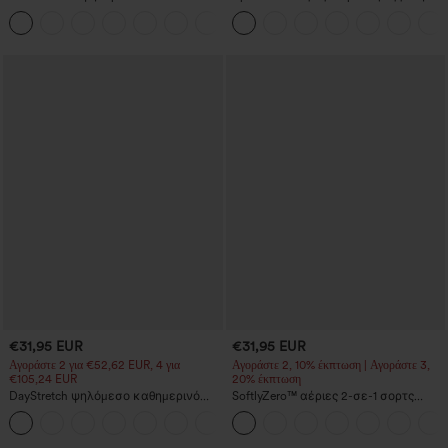
εργασίας με τσέπες, φαρδιά γραμμή
λαιμόκοψη, ρυτιδώσεις και δροσερή
+21
και υφή βάφλ
αίσθηση - UPF50+
€31,95 EUR
€31,95 EUR
Αγοράστε 2 για €52,62 EUR, 4 για
Αγοράστε 2, 10% έκπτωση | Αγοράστε 3,
€105,24 EUR
20% έκπτωση
DayStretch ψηλόμεσο καθημερινό
SoftlyZero™ αέριες 2-σε-1 σορτς
παντελόνι με ίσια γραμμή και τσέπες
γιόγκα με υπερ-υψηλή μέση,
+22
InstantCool τεχνολογία και τσέπες