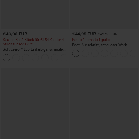
€40,95 EUR
€44,95 EUR
€49,95 EUR
Kaufen Sie 2 Stück für 61,54 € oder 4
Kaufe 2, erhalte 1 gratis
Stück für 123,08 €.
Boot-Ausschnitt, ärmelloser Work-
Softlyzero™ Eco Einfarbige, schmale,
Jumpsuit mit seitlicher Bindung,
hoch taillierte Wanderhose mit
kühlender Cool-Touch-Effekt, gestreift
+10
mehreren Taschen
und mit Taschen – Easy Peezy Edition