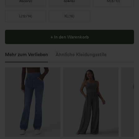
XS
(
0/2
)
S
(
4/6
)
M
(
8/10
)
L
(
12/14
)
XL
(
16
)
+ In den Warenkorb
Mehr zum Verlieben
Ähnliche Kleidungsstile