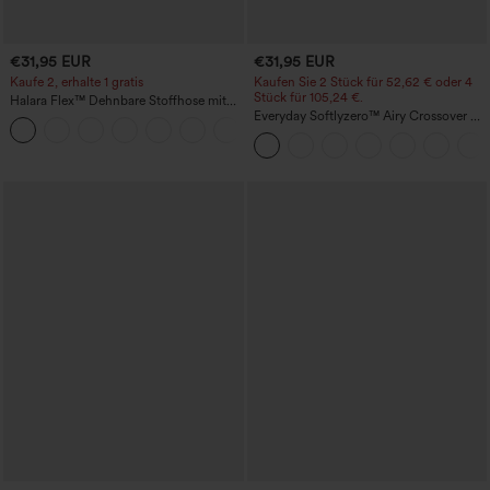
€31,95 EUR
€31,95 EUR
Kaufe 2, erhalte 1 gratis
Kaufen Sie 2 Stück für 52,62 € oder 4
Stück für 105,24 €.
Halara Flex™ Dehnbare Stoffhose mit
hohem Bund und Seitentasche hinten
Everyday Softlyzero™ Airy Crossover 2-
+13
in-1-Mini-Tennisrock mit Seitentaschen-
Lucid-UPF50+