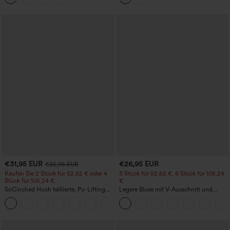
€31,95 EUR
€26,95 EUR
€35,95 EUR
Kaufen Sie 2 Stück für 52,62 € oder 4
3 Stück für 52,62 €, 6 Stück für 105,24
Stück für 105,24 €.
€
SoCinched Hoch taillierte, Po-Lifting
Legere Bluse mit V-Ausschnitt und
7/8-Trainingsleggings mit
kurzen Puffärmeln
+16
Bauchkontrolle und Seitentaschen