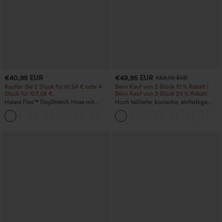
€40,95 EUR
€49,95 EUR
€53,95 EUR
Kaufen Sie 2 Stück für 61,54 € oder 4
Beim Kauf von 2 Stück 10 % Rabatt |
Stück für 123,08 €.
Beim Kauf von 3 Stück 20 % Rabatt
Halara Flex™ DayStretch Hose mit
Hoch taillierte, konische, einfarbige
mittlerer Bundhöhe, seitlicher
Anzughose mit Seitentaschen
+12
Reißverschlusstasche und
Work‑Flare‑Schnitt