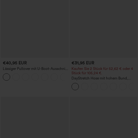
€40,95 EUR
€31,95 EUR
Lässiger Pullover mit U-Boot-Ausschnitt
Kaufen Sie 2 Stück für 52,62 € oder 4
und Fledermausärmeln.
Stück für 105,24 €.
+1
DayStretch Hose mit hohem Bund,
Barrel-Leg und Taschen