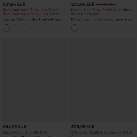
€31,95 EUR
€35,95 EUR
€40,95 EUR
Beim Kauf von 2 Stück 10 % Rabatt |
Kaufen Sie 2 Stück für 52,62 € oder 4
Beim Kauf von 3 Stück 20 % Rabatt
Stück für 105,24 €.
Lässiger Midi-Cordrock mit mittlerer
Mittelhohe, mit Kordelzug versehene,
Bundhöhe und vorderseitiger
schnelltrocknende Golfhose mit schmal
+1
Klapptasche
zulaufendem Schnitt, abgerundetem
Saum und Taschen – UPF 40+
€44,95 EUR
€26,95 EUR
Mix & Match: 3 für 88,30 €
3 Stück für 52,62 €, 6 Stück für 105,24
€