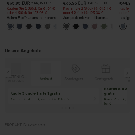
€35,95 EUR
€35,95 EUR
€44,95
€44,95 EUR
€40,95 EUR
Kaufen Sie 2 Stück für 61,54 €
Kaufen Sie 2 Stück für 61,54 €
Kaufen Si
oder 4 Stück für 123,08 €.
oder 4 Stück für 123,08 €.
oder 4 St
Halara Flex™ Jeans mit hohem
Jumpsuit mit verstellbaren
Lässige J
Bund und Taschen,
Trägern, gerafftem Detail,
Bundhöhe
+5
gewaschener, lässiger Bootcut
weitem Bein und meliertem
Taschen
Stoff, lässig, mit Taschen - Easy
Peezy
Unsere Angebote
OSER
KOSTENLOSER
Verkauf
Sondergutschein
Gratisgeschenke
D
VERSAND
Kaufen Sie 2 und 
Kaufe 3 und erhalte 1 gratis
gratis
Kaufen Sie 4 für 3, kaufen Sie 8 für 6
Kaufe 3 für 2, Kauf
für 6
PRODUKT ID: 02950989