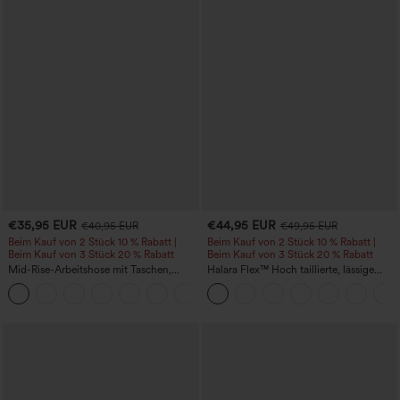
€35,95 EUR
€44,95 EUR
€40,95 EUR
€49,95 EUR
Beim Kauf von 2 Stück 10 % Rabatt |
Beim Kauf von 2 Stück 10 % Rabatt |
Beim Kauf von 3 Stück 20 % Rabatt
Beim Kauf von 3 Stück 20 % Rabatt
Mid-Rise-Arbeitshose mit Taschen,
Halara Flex™ Hoch taillierte, lässige
Barrel-Leg und weiter Passform
Jeans mit Taschen, umgekrempeltem
+3
Saum, weitem Bein und verwaschenem
Finish