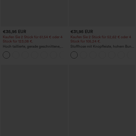
€35,95 EUR
€31,95 EUR
Kaufen Sie 2 Stück für 61,54 € oder 4
Kaufen Sie 2 Stück für 52,62 € oder 4
Stück für 123,08 €.
Stück für 105,24 €.
Hoch taillierte, gerade geschnittene,
Stoffhose mit Knopfleiste, hohem Bund,
legere Leinen-Optik-Hose mit Taschen
mehreren Taschen und geradem Bein
+5