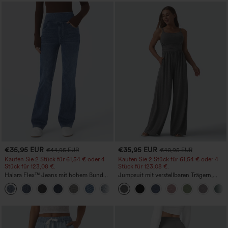
€35,95 EUR
€35,95 EUR
€44,95 EUR
€40,95 EUR
Kaufen Sie 2 Stück für 61,54 € oder 4
Kaufen Sie 2 Stück für 61,54 € oder 4
Stück für 123,08 €.
Stück für 123,08 €.
Halara Flex™ Jeans mit hohem Bund
Jumpsuit mit verstellbaren Trägern,
und Taschen, gewaschener, lässiger
gerafftem Detail, weitem Bein und
+5
Bootcut
meliertem Stoff, lässig, mit Taschen -
Easy Peezy