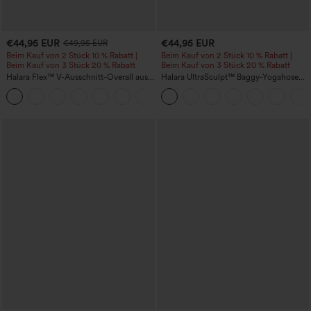
€44,95 EUR
€44,95 EUR
€49,95 EUR
Beim Kauf von 2 Stück 10 % Rabatt |
Beim Kauf von 2 Stück 10 % Rabatt |
Beim Kauf von 3 Stück 20 % Rabatt
Beim Kauf von 3 Stück 20 % Rabatt
Halara Flex™ V-Ausschnitt-Overall aus
Halara UltraSculpt™ Baggy-Yogahose
gewaschenem Denim mit Taschen –
mit hohem Bund, Bauchkontrolle,
+1
lässig
Color-Block-Streifen und Taschen