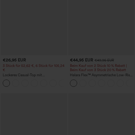
€26,95 EUR
€44,95 EUR
€49,95 EUR
3 Stück für 52,62 €, 6 Stück für 105,24
Beim Kauf von 2 Stück 10 % Rabatt |
€
Beim Kauf von 3 Stück 20 % Rabatt
Lockeres Casual-Top mit
Halara Flex™ Asymmetrische Low-Rise-
Rundhalsausschnitt und
Jeans mit Reißverschlusstaschen,
+1
Fledermausärmeln
Baggy-Stil, weitem Bein, gewaschen,
lässig