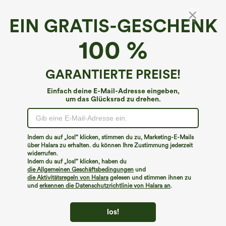
EIN GRATIS-GESCHENK
Crossover-Racerback ärmelloses Yoga-
100 %
Sport-Top mit Cool-Touch und schnell
trocknendem Material – UPF50+
€17,95 EUR
GARANTIERTE PREISE!
Einfach deine E-Mail-Adresse eingeben,
um das Glücksrad zu drehen.
Indem du auf „los!“ klicken, stimmen du zu, Marketing-E-Mails
über Halara zu erhalten. du können Ihre Zustimmung jederzeit
widerrufen.
Indem du auf „los!“ klicken, haben du
die Allgemeinen Geschäftsbedingungen
und
die Aktivitätsregeln von Halara
gelesen und stimmen ihnen zu
und
erkennen die Datenschutzrichtlinie von Halara an
.
los!