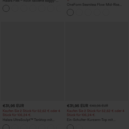
Halara Flex™ hoch taillierte Baggy-
Jeans mit Taschen, weitem Bein,
OneForm Seamless Flow Mid-Rise
+2
stonewashed, lässig
Yoga-Leggings - mittelhoher Bund,
bauchformend und mit Po-Lifting-
Effekt
€31,95 EUR
€31,95 EUR
€40,95 EUR
Kaufen Sie 2 Stück für 52,62 € oder 4
Kaufen Sie 2 Stück für 52,62 € oder 4
Stück für 105,24 €.
Stück für 105,24 €.
Halara UltraSculpt™ Tanktop mit
Ein-Schulter-Kurzarm-Top mit
Rundhalsausschnitt und
abgerundetem High-Low-Saum,
+11
geschwungenem Saum
integriertem BH, gepunktet, lässig