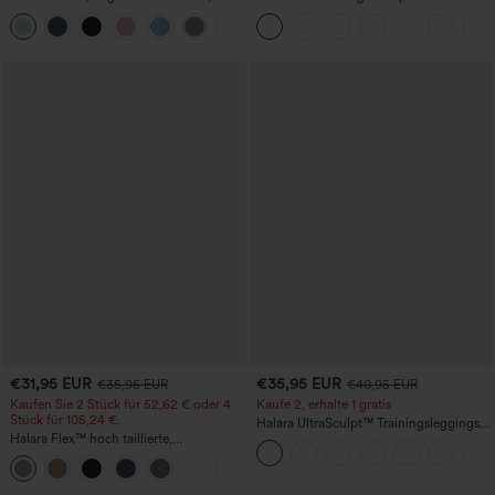
InstantCool Yoga-Trägertop – UPF50+
Daumenloch, geschwungener Saum
(High-Low), schnell trocknend – Yoga-
Sporttop mit integriertem BH
€31,95 EUR
€35,95 EUR
€35,95 EUR
€40,95 EUR
Kaufen Sie 2 Stück für 52,62 € oder 4
Kaufe 2, erhalte 1 gratis
Stück für 105,24 €.
Halara UltraSculpt™ Trainingsleggings
Halara Flex™ hoch taillierte,
mit hohem Bund – raffende Push-up-
figurformende Arbeitshose, die die Taille
Po-Form, Bauchkontrolle, Taschen und
+10
schmaler wirken lässt, mit Taschen,
formende Passform
weitem Bein und Mikro-Waffelstruktur