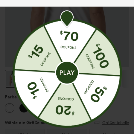
Farbe
Weiß
Wähle die Größe aus
(US)
Größentabelle