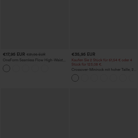
€17,95 EUR
€35,95 EUR
€31,95 EUR
OneForm Seamless Flow High-Waist
Kaufen Sie 2 Stück für 61,54 € oder 4
Yogaleggings – nahtlos, mit hoher
Stück für 123,08 €.
Taille, bauchformend und mit
Crossover-Minirock mit hoher Taille, 2-
Hebeeffekt für den Po
in-1, Fransen-Saum und figurbetontem
Schnitt in Wildlederoptik für Partys