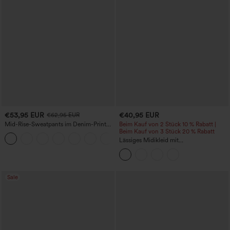
€53,95 EUR
€40,95 EUR
€62,95 EUR
Mid-Rise-Sweatpants im Denim-Print
Beim Kauf von 2 Stück 10 % Rabatt |
aus French Terry, lässig, mit Taschen
Beim Kauf von 3 Stück 20 % Rabatt
Lässiges Midikleid mit
Rundhalsausschnitt, integriertem BH,
ärmellos und Rüschensaum
Sale