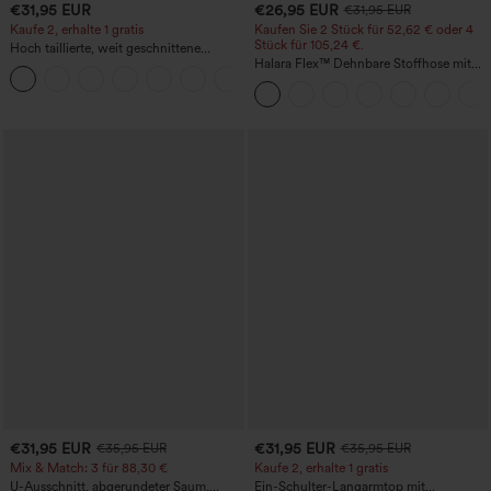
€31,95 EUR
€26,95 EUR
€31,95 EUR
Kaufe 2, erhalte 1 gratis
Kaufen Sie 2 Stück für 52,62 € oder 4
Stück für 105,24 €.
Hoch taillierte, weit geschnittene
Freizeithose aus Leinenmischung mit
Halara Flex™ Dehnbare Stoffhose mit
+5
Kordelzug und Taschen
hohem Bund, Waffelmuster,
Seitentaschen und weitem Bein
€31,95 EUR
€31,95 EUR
€35,95 EUR
€35,95 EUR
Mix & Match: 3 für 88,30 €
Kaufe 2, erhalte 1 gratis
U-Ausschnitt, abgerundeter Saum,
Ein-Schulter-Langarmtop mit