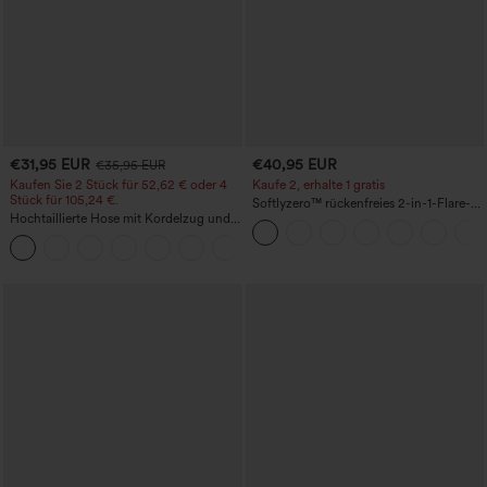
€31,95 EUR
€40,95 EUR
€35,95 EUR
Kaufen Sie 2 Stück für 52,62 € oder 4
Kaufe 2, erhalte 1 gratis
Stück für 105,24 €.
Softlyzero™ rückenfreies 2-in-1-Flare-
Hochtaillierte Hose mit Kordelzug und
Trainingskleid – Wannabe – Easy Peezy
Taschen, weitem Bein, lässig und locker
+15
in Leinenoptik