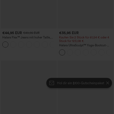
€44,95 EUR
€35,95 EUR
€49,95 EUR
Halara Flex™ Jeans mit hoher Taille,
Kaufen Sie 2 Stück für 61,54 € oder 4
Taschen, geradem Bein und Used-Look
Stück für 123,08 €.
+3
Halara UltraSculpt™ Yoga-Bootcut-
Leggings mit hoher Taille,
bauchformender Unterstützung und
Tasche
Hol dir ein $100-Gutscheinpaket