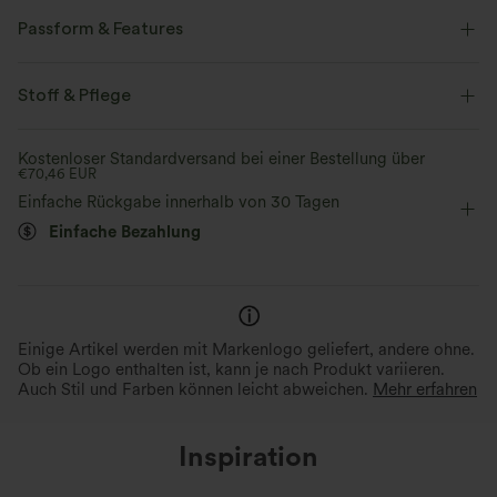
Passform & Features
Lockere Passform
überkreuzter Rücken
Stoff & Pflege
Rundhalsausschnitt
Crossover
überziehen
Kostenloser Standardversand bei einer Bestellung über
€70,46 EUR
Yoga & Pilates
hüftlang
ärmellos
Einfache Rückgabe innerhalb von 30 Tagen
Mittlere Dehnung
Vier-Wege-Stretch
Einfache Bezahlung
Einige Artikel werden mit Markenlogo geliefert, andere ohne.
Ob ein Logo enthalten ist, kann je nach Produkt variieren.
Auch Stil und Farben können leicht abweichen.
Mehr erfahren
Inspiration