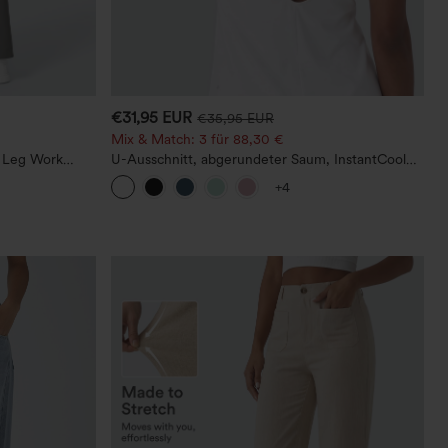
€31,95 EUR
€35,95 EUR
Mix & Match: 3 für 88,30 €
t Leg Work
U-Ausschnitt, abgerundeter Saum, InstantCool
Yoga-Trägertop – UPF50+
+4