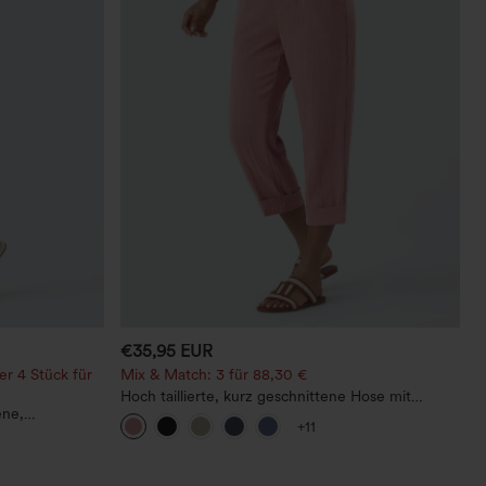
€35,95 EUR
er 4 Stück für
Mix & Match: 3 für 88,30 €
Hoch taillierte, kurz geschnittene Hose mit
ene,
Reißverschlusstasche in Leinenoptik
+11
chmal
tem Saum und