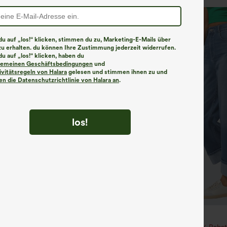
u auf „los!“ klicken, stimmen du zu, Marketing-E-Mails über
zu erhalten. du können Ihre Zustimmung jederzeit widerrufen.
u auf „los!“ klicken, haben du
lgemeinen Geschäftsbedingungen
und
ivitätsregeln von Halara
gelesen und stimmen ihnen zu und
n die Datenschutzrichtlinie von Halara an
.
los!
€44,95 EUR
€49,95 EUR
ück für 61,54 € oder 4 Stück für
Beim Kauf von 2 Stück 10 % Rabat