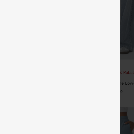
€44,95 EUR
€40,95 EUR
€49,95 EUR
 1 gratis
Beim Kauf von 2 Stück 10 % Rabat
von 3 Stück 20 % Rabatt
ulpt™ Trainingsleggings mit hohem
de Push-up-Po-Form,
Halara Flex™ Asymmetrische Low-
+15
, Taschen und formende Passform
Reißverschlusstaschen, Baggy-Stil
+9
gewaschen, lässig