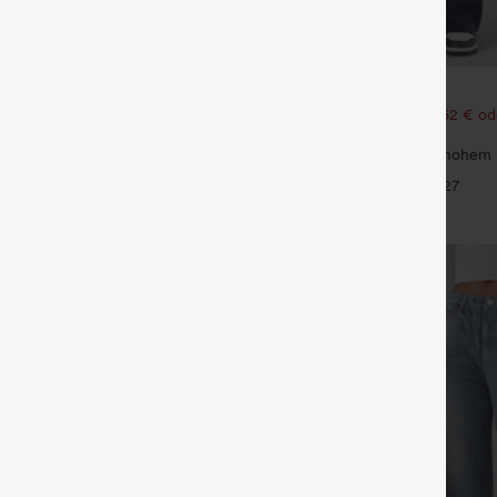
€31,95 EUR
€31,95 EUR
ück für 52,62 € oder 4 Stück für
Kaufen Sie 2 Stück für 52,62 € od
105,24 €.
Dehnbare Stoffhose mit hohem
Stoffhose mit Knopfleiste, hohem
ster, Seitentaschen und weitem
mehreren Taschen und geradem B
+25
+27