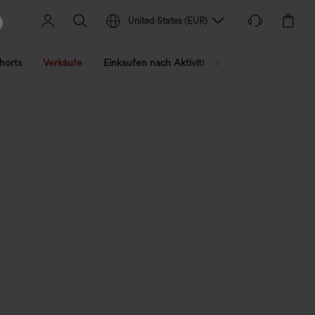
United States
(
EUR
)
horts
Verkäufe
Einkaufen nach Aktivität
Nach Trend shopp