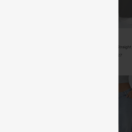
€35,95 EUR
62 €, 6 Stück für 105,24 €
Kaufe 2, erhalte 1 gratis
l-Top mit Rundhalsausschnitt und
High Waisted Side Pocket Straigh
eln
Pants
+5
+27