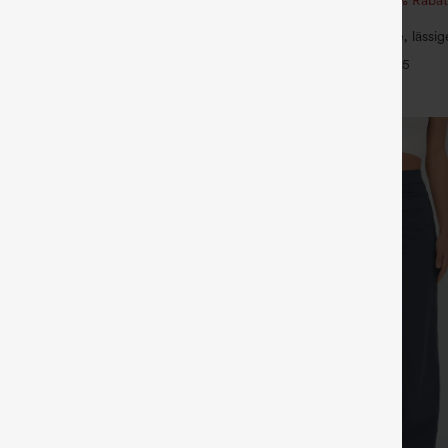
von 3 Stück 20 % Rabatt
ayStretch Hose mit mittlerer
Halara Flex™ Hoch taillierte, lässi
licher Reißverschlusstasche und
Taschen, umgekrempeltem Saum,
+16
+5
nitt
und verwaschenem Finish