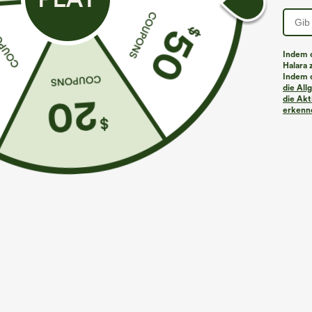
Indem d
Halara 
Indem d
die Al
die Akt
erkenne
€40,95 EUR
€40,95 EUR
Kaufen Sie 2 Stück für 61,54 € oder 4 Stück für
Kaufen Sie 2 St