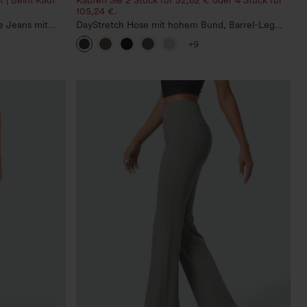
105,24 €.
ge Jeans mit
DayStretch Hose mit hohem Bund, Barrel-Leg
 weitem Bein
und Taschen
+9