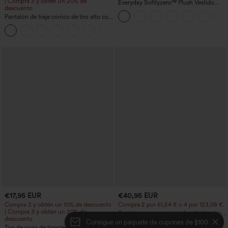
| Compra 3 y obtén un 20% de
Everyday Softlyzero™ Plush Vestido
descuento
deportivo sin espalda 2 en 1
Pantalón de traje cónico de tiro alto con
acampanado -Wannabe -Easy Peezy
bolsillos
+8
€17,95 EUR
€40,95 EUR
Compra 2 y obtén un 10% de descuento
Compra 2 por 61,54 € o 4 por 123,08 €.
| Compra 3 y obtén un 20% de
Pantalones cargo ajustados de tiro alto
descuento
con múltiples bolsillos y cremallera con
Consigue un paquete de cupones de $100
Top de yoga de tirantes con escote
botones