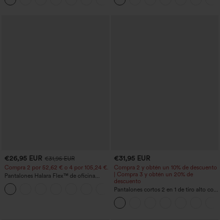
€26,95 EUR
€31,95 EUR
€31,95 EUR
Compra 2 por 52,62 € o 4 por 105,24 €.
Compra 2 y obtén un 10% de descuento
| Compra 3 y obtén un 20% de
Pantalones Halara Flex™ de oficina
descuento
anchos plisados de tiro alto con bolsillos
+21
en tela tipo gofre
Pantalones cortos 2 en 1 de tiro alto con
bolsillo interior y trasero