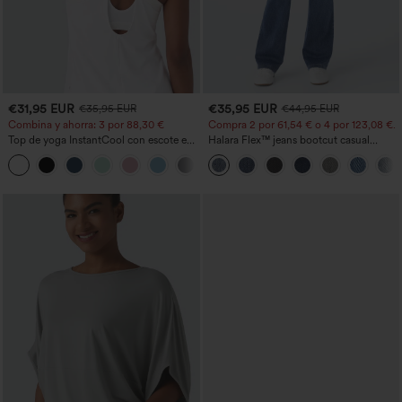
€31,95 EUR
€35,95 EUR
€35,95 EUR
€44,95 EUR
Combina y ahorra: 3 por 88,30 €
Compra 2 por 61,54 € o 4 por 123,08 €.
Top de yoga InstantCool con escote en
Halara Flex™ jeans bootcut casual
U y bajo curvado - UPF50+
lavados, de talle alto y con bolsillos