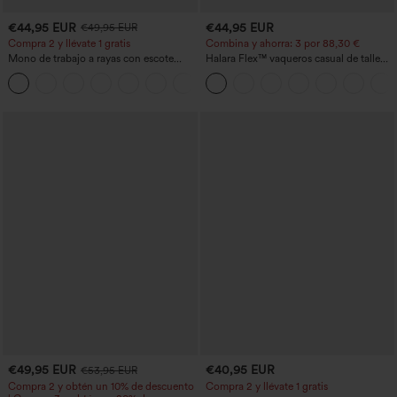
€44,95 EUR
€44,95 EUR
€49,95 EUR
Compra 2 y llévate 1 gratis
Combina y ahorra: 3 por 88,30 €
Mono de trabajo a rayas con escote
Halara Flex™ vaqueros casual de talle
barco, sin mangas, lazo lateral, tacto
alto con bolsillos, estilo baggy de pierna
+8
Cool Touch y bolsillos - Edición Easy
ancha, efecto lavado
Peezy
€49,95 EUR
€40,95 EUR
€53,95 EUR
Compra 2 y obtén un 10% de descuento
Compra 2 y llévate 1 gratis