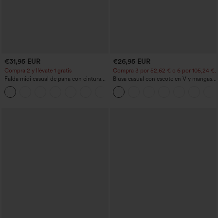
€31,95 EUR
€26,95 EUR
Compra 2 y llévate 1 gratis
Compra 3 por 52,62 € o 6 por 105,24 €.
Falda midi casual de pana con cintura
Blusa casual con escote en V y mangas
media y bolsillo lateral frontal con
cortas abullonadas
+1
solapa