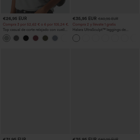
€26,95 EUR
€35,95 EUR
€40,95 EUR
Compra 3 por 52,62 € o 6 por 105,24 €.
Compra 2 y llévate 1 gratis
Top casual de corte relajado con cuello
Halara UltraSculpt™ leggings de
redondo y mangas murciélago.
entrenamiento moldeadores de talle alto
+1
con fruncido trasero que realza los
glúteos, control de abdomen y bolsillos
€31,95 EUR
€35,95 EUR
€40,95 EUR