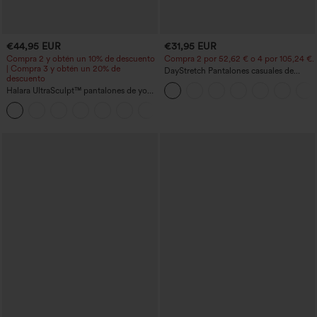
€44,95 EUR
€31,95 EUR
Compra 2 y obtén un 10% de descuento
Compra 2 por 52,62 € o 4 por 105,24 €.
| Compra 3 y obtén un 20% de
DayStretch Pantalones casuales de
descuento
cintura alta con pernera tipo barril y
Halara UltraSculpt™ pantalones de yoga
bolsillos
holgados de talle alto con control
abdominal, rayas color block y bolsillos