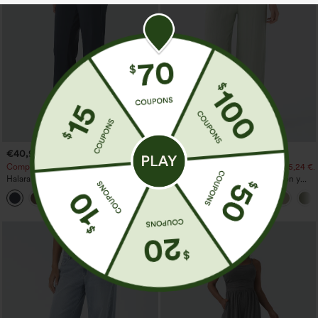
€40,95 EUR
€31,95 EUR
€35,95 EUR
Compra 2 por 61,54 € o 4 por 123,08 €.
Compra 2 por 52,62 € o 4 por 105,24 €.
Halara Flex™ DayStretch pantalones
Pantalones de tiro alto con cordón y
acampanados de trabajo de tiro medio
bolsillos, pernera ancha, holgados y de
+12
con bolsillo lateral con cremallera
estilo casual con tacto de lino.