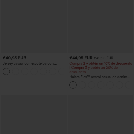
€40,95 EUR
€44,95 EUR
€49,95 EUR
Jersey casual con escote barco y
Compra 2 y obtén un 10% de descuento
mangas murciélago
| Compra 3 y obtén un 20% de
+1
descuento
Halara Flex™ overol casual de denim
lavado con escote en V y bolsillos