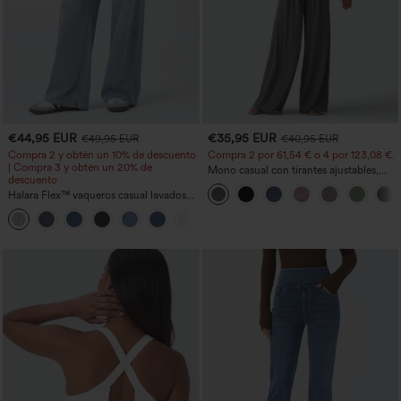
€44,95 EUR
€35,95 EUR
€49,95 EUR
€40,95 EUR
Compra 2 y obtén un 10% de descuento
Compra 2 por 61,54 € o 4 por 123,08 €.
| Compra 3 y obtén un 20% de
Mono casual con tirantes ajustables,
descuento
fruncidos, pierna ancha, tejido jaspeado
Halara Flex™ vaqueros casual lavados
y bolsillos - Easy Peezy
asimétricos de tiro bajo con bolsillos
+5
con cremallera, corte baggy y pierna
ancha