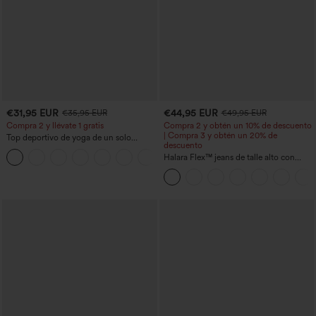
€31,95 EUR
€44,95 EUR
€35,95 EUR
€49,95 EUR
Compra 2 y llévate 1 gratis
Compra 2 y obtén un 10% de descuento
| Compra 3 y obtén un 20% de
Top deportivo de yoga de un solo
descuento
hombro, manga larga con agujero para
+3
el pulgar, dobladillo curvo estilo high-
Halara Flex™ jeans de talle alto con
low (frente más corto, espalda más
bolsillos, dobladillo enrollado, pierna
larga), de secado rápido, con sujetador
ancha y efecto lavado, estilo casual
incorporado