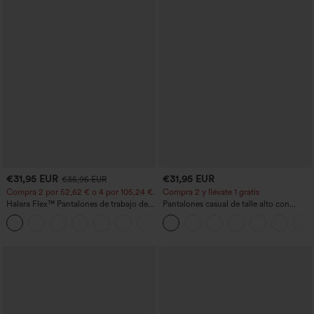
€31,95 EUR
€31,95 EUR
€35,95 EUR
Compra 2 por 52,62 € o 4 por 105,24 €.
Compra 2 y llévate 1 gratis
Halara Flex™ Pantalones de trabajo de
Pantalones casual de talle alto con
talle alto, moldeadores del cuerpo, que
cordón, pernera ancha, en mezcla de
+10
estilizan la cintura, con bolsillos, de
lino y con bolsillos
pierna ancha en micro‑waffle