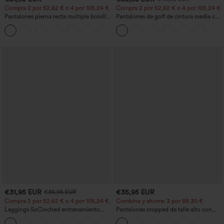
Compra 2 por 52,62 € o 4 por 105,24 €.
Compra 2 por 52,62 € o 4 por 105,24 €.
Pantalones pierna recta múltiple bolsillo
Pantalones de golf de cintura media con
botón tiro alto
cordón, dobladillo curvo, secado rápido,
+23
de corte cónico y con bolsillos - UPF40+
€31,95 EUR
€35,95 EUR
€35,95 EUR
Compra 2 por 52,62 € o 4 por 105,24 €.
Combina y ahorra: 3 por 88,30 €
Leggings SoCinched entrenamiento
Pantalones cropped de talle alto con
moldeador abdomen bolsillo lateral tiro
bolsillos con cremallera y efecto lino
+16
alto