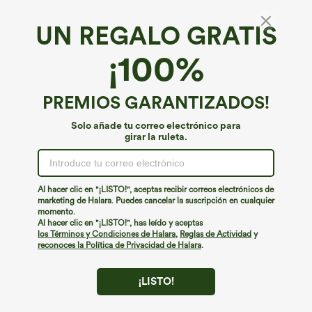
UN REGALO GRATIS
¡100%
PREMIOS GARANTIZADOS!
Solo añade tu correo electrónico para
girar la ruleta.
Al hacer clic en "¡LISTO!", aceptas recibir correos electrónicos de
€35,95 EUR
€31,95 EUR
marketing de Halara. Puedes cancelar la suscripción en cualquier
Compra 2 y llévate 1 gratis
Compra 2 y llévate 1 gratis
momento.
High Waisted Side Pocket Straight Leg
Pantalones Halara Flex™ de oficina de
Al hacer clic en "¡LISTO!", has leído y aceptas
Work Pants
tiro alto ligeramente acampanados con
los Términos y Condiciones de Halara
,
Reglas de Actividad
y
+23
bolsillos
reconoces la Política de Privacidad de Halara
.
¡LISTO!