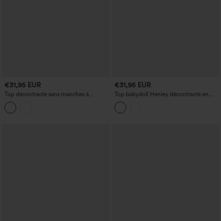
€31,95 EUR
€31,95 EUR
Top décontracté sans manches à
Top babydoll Henley décontracté en
encolure bateau, à rayures, smocké et
maille gaufrée à manches longues
avec un ourlet à volants.