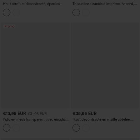
Haut étroit et décontracté, épaules
Tops décontractés à imprimé léopard,
découvertes, à fronces
épaules dénudées et manches longues
Promo
€13,95 EUR
€35,95 EUR
€31,95 EUR
Polo en mesh transparent avec encolure
Haut décontracté en maille côtelée,
en V et fronces pour un style plus
épaules dénudées, effet push-up,
décontracté.
manches longues.