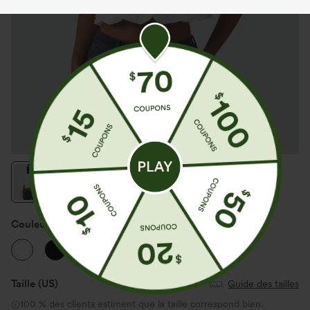
Couleur
Blanc
Taille
(US)
Guide des tailles
100 % des clients estiment que la taille correspond bien.