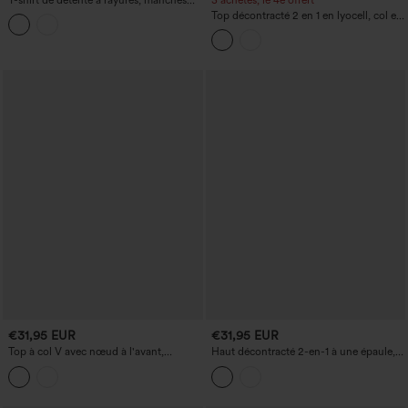
courtes, avec poche
Top décontracté 2 en 1 en lyocell, col en
V à nouer, manches mi-longues
€31,95 EUR
€31,95 EUR
Top à col V avec nœud à l'avant,
Haut décontracté 2-en-1 à une épaule,
manches courtes, séchage rapide
manches courtes, en dentelle
contrastée.