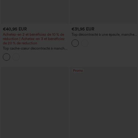
€40,95 EUR
€31,95 EUR
Achetez-en 2 et bénéficiez de 10 % de
Top décontracté à une épaule, manches
réduction | Achetez-en 3 et bénéficiez
courtes, ourlet arrondi, à rayures, avec
de 20 % de réduction
soutien-gorge intégré
Top cache-cœur décontracté à manches
longues et col en V
Promo