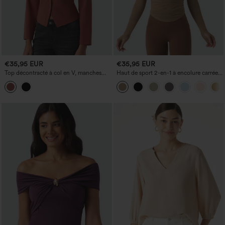
€35,95 EUR
€35,95 EUR
Top décontracté à col en V, manches
Haut de sport 2-en-1 à encolure carrée,
longues, avec ouverture boutonnée sur
manches longues avec ouvertures pour
le devant
le pouce, empiècements en mesh
contrastant, fronces, ourlet incurvé