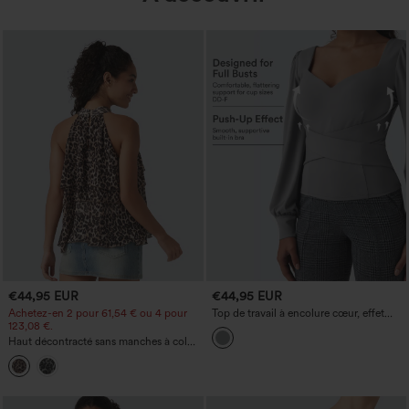
€44,95 EUR
€44,95 EUR
Achetez-en 2 pour 61,54 € ou 4 pour
Top de travail à encolure cœur, effet
123,08 €.
push-up, manches longues bouffantes,
bonnets DD–F
Haut décontracté sans manches à col
montant, imprimé léopard, ourlet
asymétrique (devant court, dos long)