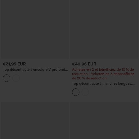
€31,95 EUR
€40,95 EUR
Top décontracté à encolure V profonde,
Achetez-en 2 et bénéficiez de 10 % de
manches chauve-souris et lien à nouer
réduction | Achetez-en 3 et bénéficiez
dans le dos.
de 20 % de réduction
Top décontracté à manches longues,
épaules dénudées en dentelle, avec
soutien‑gorge intégré