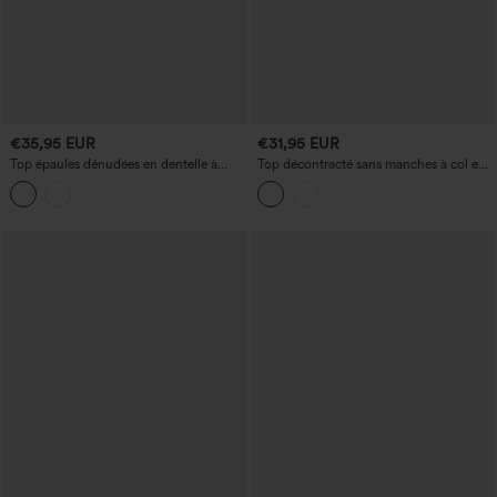
€35,95 EUR
€31,95 EUR
Top épaules dénudées en dentelle à
Top décontracté sans manches à col en
manches longues avec soutien‑gorge
V
intégré, style décontracté