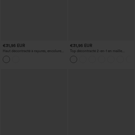
€31,95 EUR
€31,95 EUR
Haut décontracté à rayures, encolure
Top décontracté 2-en-1 en maille
bateau, manches longues et ourlet à
côtelée, épaules dénudées, manches
cordon
longues.