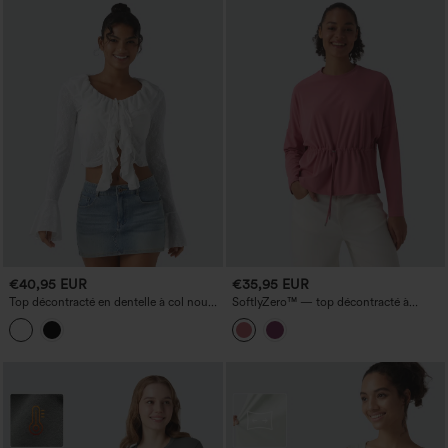
€40,95 EUR
€35,95 EUR
Top décontracté en dentelle à col noué,
SoftlyZero™ — top décontracté à
manches longues et volant asymétrique
encolure ronde, manches longues et
cordon de serrage