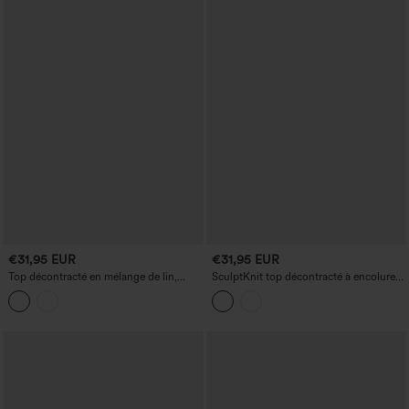
€31,95 EUR
€31,95 EUR
Top décontracté en mélange de lin,
SculptKnit top décontracté à encolure
encolure en V et manches retroussables
ronde, manches longues chauve-souris,
ceinturé