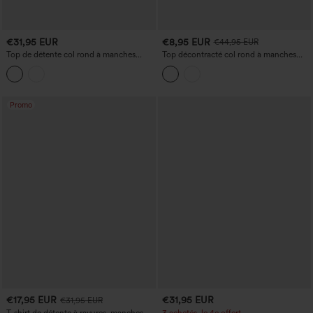
€31,95 EUR
€8,95 EUR
€44,95 EUR
Top de détente col rond à manches
Top décontracté col rond à manches
chauve-souris longues, ourlet arrondi et
courtes, ourlet torsadé asymétrique
dos découpé
Promo
€17,95 EUR
€31,95 EUR
€31,95 EUR
T-shirt de détente à rayures, manches
3 achetés, le 4e offert