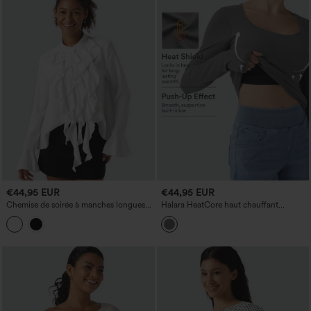
€44,95 EUR
€44,95 EUR
Chemise de soirée à manches longues
Halara HeatCore haut chauffant
avec col montant, volants et tissu anti-
décontracté à encolure dégagée, effet
froissage
push-up, manches longues — bonnets
DD-F