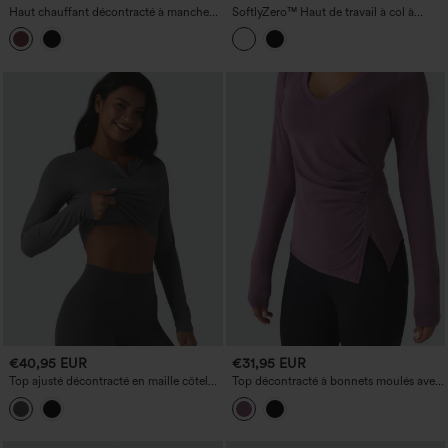
Haut chauffant décontracté à manches
SoftlyZero™ Haut de travail à col à
longues avec bonnets moulés et effet
revers, manches courtes et taille froncée
push-up
€40,95 EUR
€31,95 EUR
Top ajusté décontracté en maille côtelée
Top décontracté à bonnets moulés avec
à encolure fendue, manches longues et
effet push-up, col en V, manches
coques intégrées non amovibles.
longues, fronces et ourlet fendu