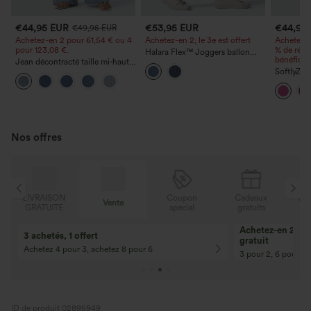
€44,95 EUR
€53,95 EUR
€44,95
€49,95 EUR
Achetez-en 2 pour 61,54 € ou 4
Achetez-en 2, le 3e est offert
Achetez-e
pour 123,08 €.
% de rédu
Halara Flex™ Joggers ballon
bénéficie
Jean décontracté taille mi‑haute,
décontractés en jean, taille mi-
à cordon de serrage, avec
haute, avec poches
SoftlyZer
poches
active de 
"Cool To
Édition 
allongée
Nos offres
N
Coupon
Cadeaux
LIVRAISON
Vente
E
spécial
gratuits
GRATUITE
Achetez-en 2, ob
3 achetés, 1 offert
gratuit
Achetez 4 pour 3, achetez 8 pour 6
3 pour 2, 6 pour 4,
ID de produit 02895949