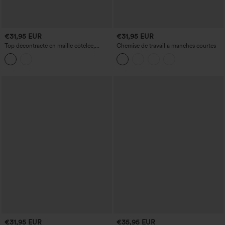
€31,95 EUR
€31,95 EUR
Top décontracté en maille côtelée,
Chemise de travail à manches courtes
encolure dégagée, dos en U, manches
longues, dentelle contrastante et
soutien-gorge intégré.
€31,95 EUR
€35,95 EUR