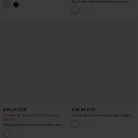
longues avec demi-fermeture éclair
Top 2-en-1 décontracté à encolure
ronde, manches longues avec passe-
pouces et dentelle contrastée
€35,95 EUR
€35,95 EUR
Achetez-en 2 pour 52,62 €, 4 pour
Top de sport à soutien‑gorge intégré,
105,24 €
asymétrique (une épaule), manches
longues, ouverture pour le pouce, effet
Halara jersey coton col bénitier, sans
froncé, toucher frais — UPF50+
manches, avec soutien‑gorge intégré —
top décontracté, bonnets B à DD