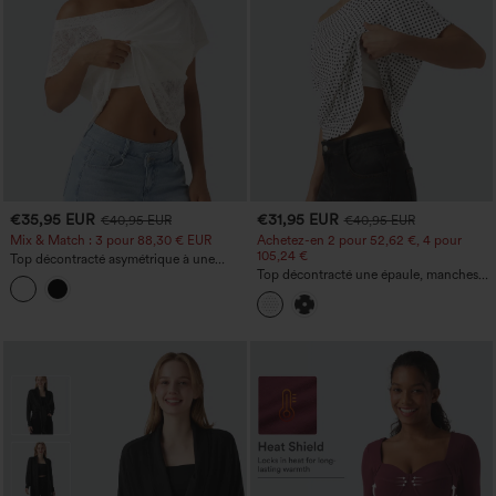
€35,95 EUR
€31,95 EUR
€40,95 EUR
€40,95 EUR
Mix & Match : 3 pour 88,30 € EUR
Achetez-en 2 pour 52,62 €, 4 pour
105,24 €
Top décontracté asymétrique à une
épaule, manches courtes, avec soutien-
Top décontracté une épaule, manches
gorge intégré, ourlet courbé (haut-bas),
courtes, ourlet arrondi hi-low,
en dentelle
soutien‑gorge intégré, motif à pois