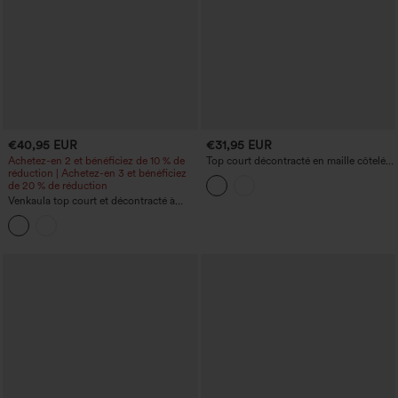
€40,95 EUR
€31,95 EUR
Achetez-en 2 et bénéficiez de 10 % de
Top court décontracté en maille côtelée
réduction | Achetez-en 3 et bénéficiez
à une épaule, manches longues, avec
de 20 % de réduction
soutien-gorge intégré
Venkaula top court et décontracté à
manches 3/4