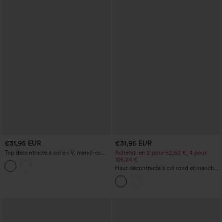
€31,95 EUR
€31,95 EUR
Top décontracté à col en V, manches
Achetez-en 2 pour 52,62 €, 4 pour
courtes et soutien-gorge intégré
105,24 €
Haut décontracté à col rond et manches
longues