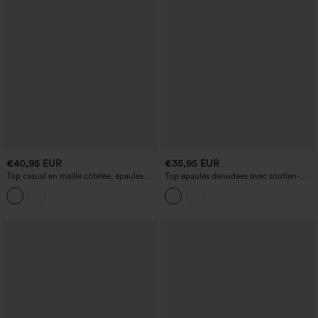
€40,95 EUR
€35,95 EUR
Top casual en maille côtelée, épaules
Top épaules dénudées avec soutien-
dénudées, manches longues, soutien-
gorge intégré, manches longues en
gorge intégré, avec foulard
dentelle, style décontracté