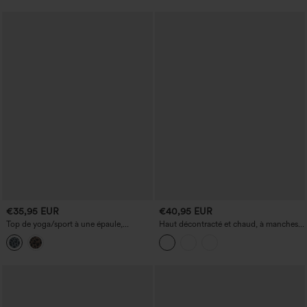
€35,95 EUR
€40,95 EUR
Top de yoga/sport à une épaule,
Haut décontracté et chaud, à manches
manches courtes, imprimé léopard,
longues, encolure cœur avec effet push-
brassière intégrée, ourlet arrondi
up
asymétrique (plus court devant, plus
long derrière)