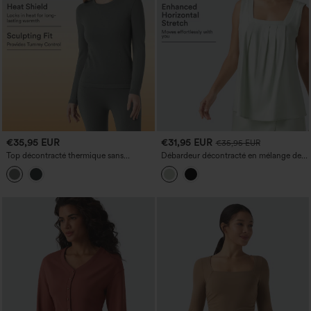
€35,95 EUR
€31,95 EUR
€35,95 EUR
Top décontracté thermique sans
Débardeur décontracté en mélange de
coutures, col rond et manches longues
lin à encolure carrée