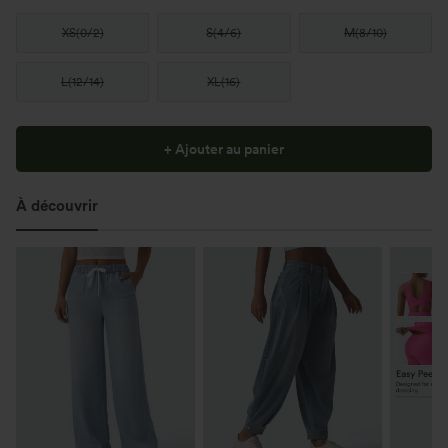
XS
(
0/2
)
S
(
4/6
)
M
(
8/10
)
L
(
12/14
)
XL
(
16
)
+ Ajouter au panier
À découvrir