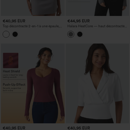
€40,95 EUR
€44,95 EUR
Top décontracté 2-en-1 à une épaule,
Halara HeatCore — haut décontracté
manches courtes, à séchage rapide
chauffant à manches longues, encolure
dégagée, effet push‑up, bonnets A/B
€40,95 EUR
€40,95 EUR