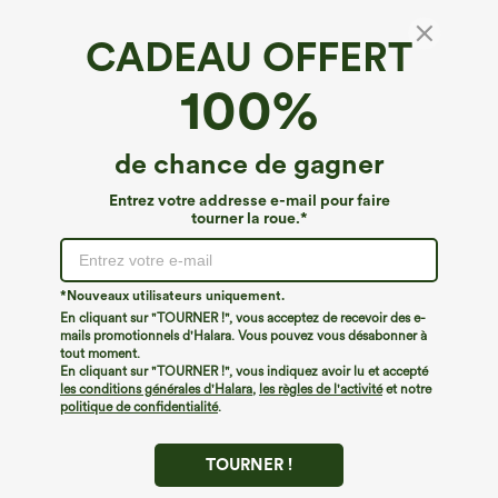
CADEAU OFFERT
Top décontracté déperlant et résistant, à col
100%
rond, manches courtes et ourlet bouffant
€13,95 EUR
€31,95 EUR
de chance de gagner
Entrez votre addresse e-mail pour faire
tourner la roue.*
*Nouveaux utilisateurs uniquement.
En cliquant sur "TOURNER !", vous acceptez de recevoir des e-
mails promotionnels d'Halara. Vous pouvez vous désabonner à
tout moment.
En cliquant sur "TOURNER !", vous indiquez avoir lu et accepté
les conditions générales d'Halara
,
les règles de l'activité
et notre
politique de confidentialité
.
TOURNER !