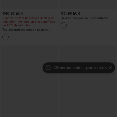
€40,95 EUR
€31,95 EUR
Achetez-en 2 et bénéficiez de 10 % de
Halara HeatCore haut décontracté
réduction | Achetez-en 3 et bénéficiez
chauffant à encolure dégagée, manches
de 20 % de réduction
longues et soutien-gorge intégré
Top décontracté côtelé à épaules
dénudées, manches longues, noué
devant, avec soutien‑gorge intégré
OBtenez un lot de coupons de 100 $