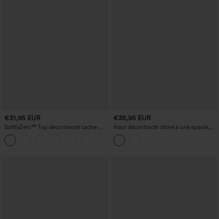
€31,95 EUR
€35,95 EUR
SoftlyZero™ Top décontracté cache-
Haut décontracté chiné à une épaule,
cœur croisé à manches longues avec
manches courtes, ourlet arrondi
trous pour le pouce et lien à nouer
asymétrique (plus court devant, plus
long derrière) avec soutien-gorge
intégré