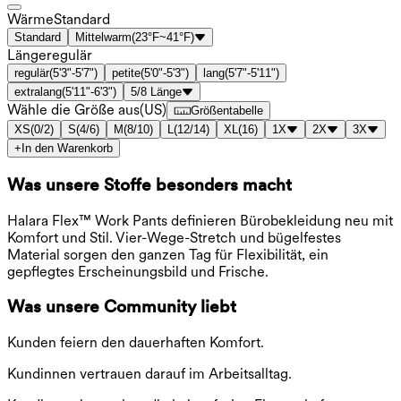
Wärme
Standard
Standard
Mittelwarm
(
23°F~41°F
)
Länge
regulär
regulär
(
5'3"-5'7"
)
petite
(
5'0"-5'3"
)
lang
(
5'7"-5'11"
)
extralang
(
5'11"-6'3"
)
5/8 Länge
Wähle die Größe aus
(
US
)
Größentabelle
XS
(
0/2
)
S
(
4/6
)
M
(
8/10
)
L
(
12/14
)
XL
(
16
)
1X
2X
3X
+
In den Warenkorb
Was unsere Stoffe besonders macht
Halara Flex™ Work Pants definieren Bürobekleidung neu mit
Komfort und Stil. Vier-Wege-Stretch und bügelfestes
Material sorgen den ganzen Tag für Flexibilität, ein
gepflegtes Erscheinungsbild und Frische.
Was unsere Community liebt
Kunden feiern den dauerhaften Komfort.
Kundinnen vertrauen darauf im Arbeitsalltag.