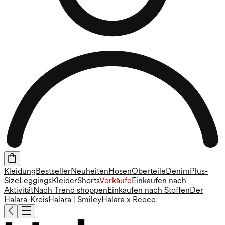
Kleidung
Bestseller
Neuheiten
Hosen
Oberteile
Denim
Plus-
Size
Leggings
Kleider
Shorts
Verkäufe
Einkaufen nach
Aktivität
Nach Trend shoppen
Einkaufen nach Stoffen
Der
Halara-Kreis
Halara | Smiley
Halara x Reece