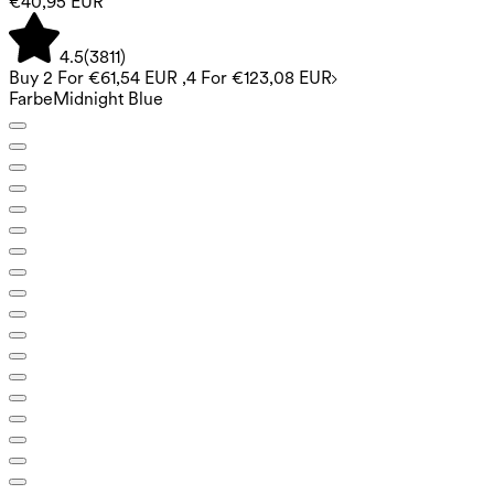
€40,95 EUR
4.5
(
3811
)
Buy 2 For €61,54 EUR ,4 For €123,08 EUR
Farbe
Midnight Blue