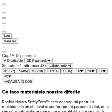
Nou
Vânzare
Cupă
A-D-paharele
A-D-paharele
DD-F-paharele
Selectează mărimea
(
US
)
Tabel mărimi
XS
(
0/2
)
S
(
4/6
)
M
(
8/10
)
L
(
12/14
)
XL
(
16
)
1X
2X
3X
4X
+
ADAUGĂ ÎN COȘ
Ce face materialele noastre diferite
Rochia Halara SoftlyZero™ este concepută pentru o
moliciune la un alt nivel și confort pe tot parcursul zilei, cu o
senzație catifelată, aproape imperceptibilă, care se mișcă