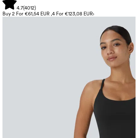
4.7
(
4012
)
Buy 2 For €61,54 EUR ,4 For €123,08 EUR