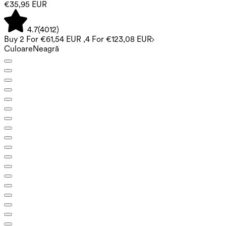
€35,95 EUR
4.7
(
4012
)
Buy 2 For €61,54 EUR ,4 For €123,08 EUR
Culoare
Neagră