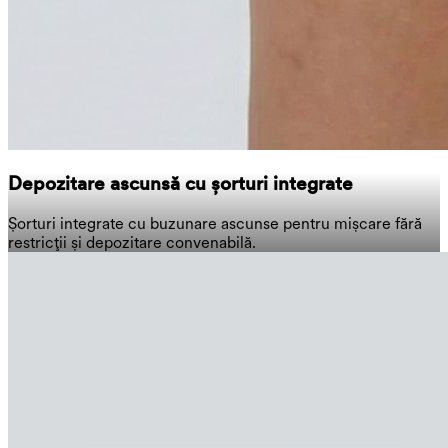
Depozitare ascunsă cu șorturi integrate
Șorturi integrate cu buzunare ascunse pentru mișcare fără
restricții și depozitare convenabilă.