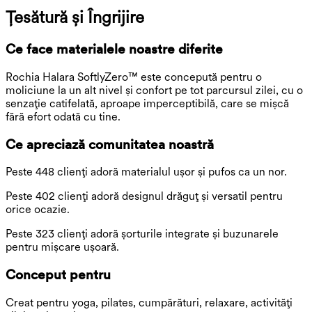
Ţesătură și Îngrijire
Ce face materialele noastre diferite
Rochia Halara SoftlyZero™ este concepută pentru o
moliciune la un alt nivel și confort pe tot parcursul zilei, cu o
senzație catifelată, aproape imperceptibilă, care se mișcă
fără efort odată cu tine.
Ce apreciază comunitatea noastră
Peste 448 clienți adoră materialul ușor și pufos ca un nor.
Peste 402 clienți adoră designul drăguț și versatil pentru
orice ocazie.
Peste 323 clienți adoră șorturile integrate și buzunarele
pentru mișcare ușoară.
Conceput pentru
Creat pentru yoga, pilates, cumpărături, relaxare, activități