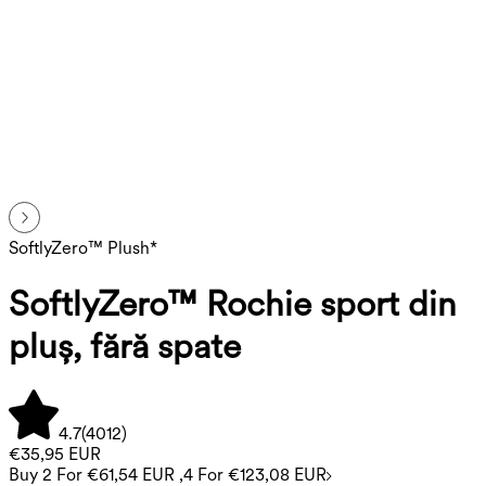
SoftlyZero™ Plush*
SoftlyZero™ Rochie sport din
pluș, fără spate
4.7
(
4012
)
€35,95 EUR
Buy 2 For €61,54 EUR ,4 For €123,08 EUR