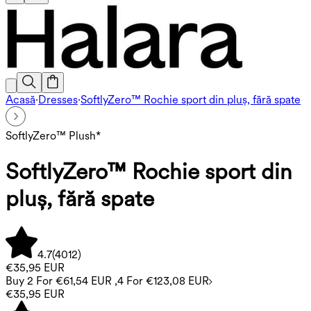
Acasă
·
Dresses
·
SoftlyZero™ Rochie sport din pluș, fără spate
SoftlyZero™ Plush*
SoftlyZero™ Rochie sport din
pluș, fără spate
4.7
(
4012
)
€35,95 EUR
Buy 2 For €61,54 EUR ,4 For €123,08 EUR
€35,95 EUR