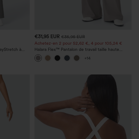
€31,95 EUR
€35,95 EUR
Achetez-en 2 pour 52,62 €, 4 pour 105,24 €
ayStretch à
Halara Flex™ Pantalon de travail taille haute
 droite
sculptant la silhouette, gainant la taille, avec
+14
poches, jambe large en micro-gaufre