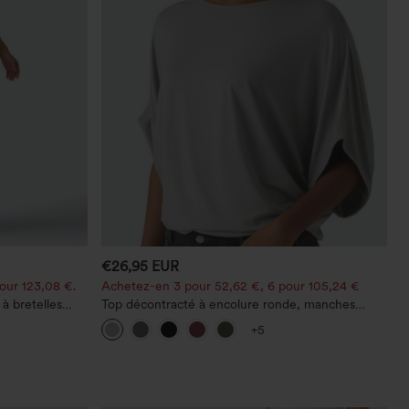
€26,95 EUR
our 123,08 €.
Achetez-en 3 pour 52,62 €, 6 pour 105,24 €
à bretelles
Top décontracté à encolure ronde, manches
s, avec poches
chauve-souris et coupe ample
+5