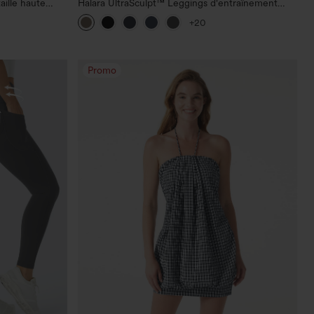
aille haute
Halara UltraSculpt™ Leggings d'entraînement
sculptants taille haute, effet ventre plat, avec
+20
poche
Promo