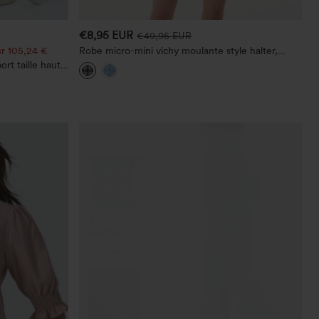
€8,95 EUR
€49,95 EUR
r 105,24 €
Robe micro-mini vichy moulante style halter,
nouée dans le dos, avec soutien-gorge intégré
rt taille haute
, maintien du