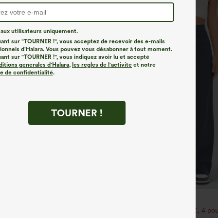
ux utilisateurs uniquement.
uant sur "TOURNER !", vous acceptez de recevoir des e-mails
onnels d'Halara. Vous pouvez vous désabonner à tout moment.
uant sur "TOURNER !", vous indiquez avoir lu et accepté
ditions générales d'Halara
,
les règles de l'activité
et notre
ue de confidentialité
.
TOURNER !
€31,95 EUR
35,95 EUR
e 3e est offert
Achetez-en 2 pour 52,62 €, 4 pou