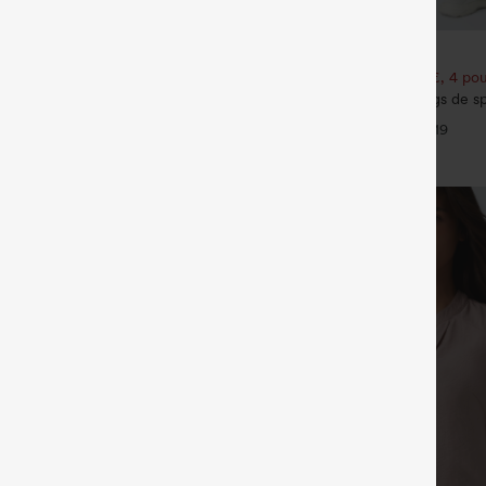
€31,95 EUR
€31,95 EUR
€35,95 EUR
our 52,62 €, 4 pour 105,24 €
Achetez-en 2 pour 52,62 €, 4 pou
talon de travail à taille haute,
Halara UltraSculpt™ leggings de spo
vec poches, en maille gaufrée
sculptants — rehaussement fessier
+25
+19
ventre, avec poche