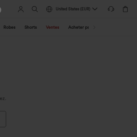
United States
(
EUR
)
Robes
Shorts
Ventes
Acheter par activité
Découvrez 
ez.