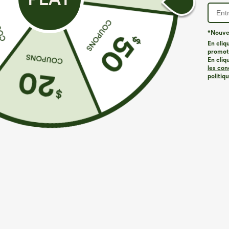
*Nouvea
En cliq
promoti
En cliq
les con
politiq
€35,95 EUR
€31,95 EUR
€40,95 EUR
€
Achetez-en 2, le 3e est offert
Achetez-en 2, l