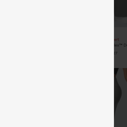
€35,95 EUR
€49,95 EUR
our 61,54 € ou 4 pour 123,08 €.
Achetez-en 2, le 3e est offert
é taille mi‑haute, à cordon de
Pantalon de travail Halara Flex™ D
poches
taille haute, avec poches et coupe
+27