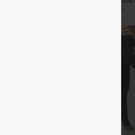
our yoga asymétrique (une épaule)
DayStretch pantalon décontracté t
ues avec ouverture pour le
avec poches et coupe droite
+7
+27
rrondi haut-bas, séchage rapide,
ntégré.