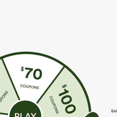
€44,95 EUR
€31,95 EUR
€49,95 EUR
€
Achetez-en 2 et bénéficiez de 10 % de réduction
Achetez-en 2 p
| Achetez-en 3 et bénéficiez de 20 % de
Pantalon taille
réduction
jambe large et
Halara Flex™ Jeans délavés décontractés, coupe
effet lin
baggy à jambe large, taille basse asymétrique,
+9
poches zippées
Ent