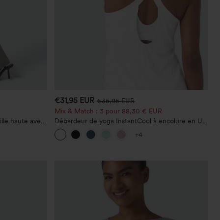
€31,95 EUR
€35,95 EUR
Mix & Match : 3 pour 88,30 € EUR
ille haute avec
Débardeur de yoga InstantCool à encolure en U
oupe évasée
et ourlet arrondi – UPF50+
+4