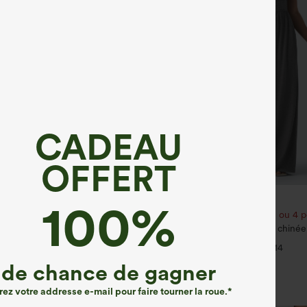
CADEAU
OFFERT
€35,95 EUR
100%
35,95 EUR
€40,95 EUR
our 52,62 €, 4 pour 105,24 €
Achetez-en 2 pour 61,54 € ou 4 p
 haute à cordon avec poches,
Combinaison décontractée chinée 
 coupe ample, style décontracté,
réglables, fronces et jambes large
+19
+14
— facile comme tout
de chance de gagner
rez votre addresse e-mail pour faire tourner la roue.*