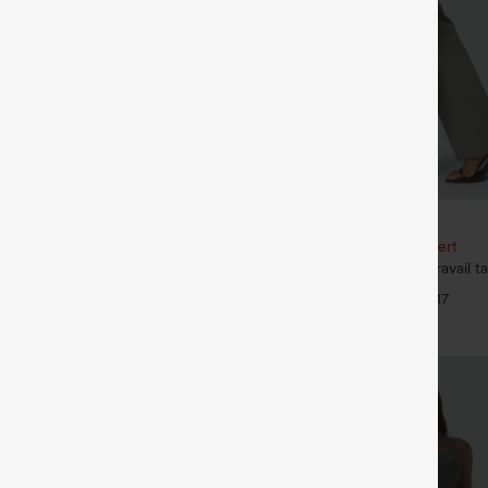
€31,95 EUR
e 3e est offert
Achetez-en 2, le 3e est offert
racté taille haute à cordon,
Halara Flex™ Pantalon de travail ta
 mélange de lin, avec poches
poche latérale arrière et légère c
+9
+17