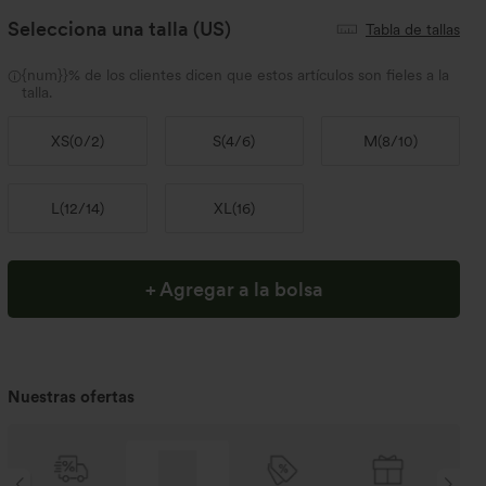
Selecciona una talla
(US)
Tabla de tallas
{num}}% de los clientes dicen que estos artículos son fieles a la
talla.
XS
(
0/2
)
S
(
4/6
)
M
(
8/10
)
L
(
12/14
)
XL
(
16
)
+ Agregar a la bolsa
Nuestras ofertas