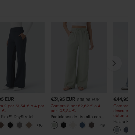
95 EUR
€31,95 EUR
€44,95 E
€35,95 EUR
a 2 por 61,54 € o 4 por
Compra 2 por 52,62 € o 4
Compra 2 y
 €.
por 105,24 €.
descuento 
obtén un 2
a Flex™ DayStretch
Pantalones de tiro alto con
lones acampanados de
cordón y bolsillos, pernera
Halara Fle
+16
+19
o de tiro medio con
ancha, holgados y de estilo
lavados asi
lo lateral con cremallera
casual con tacto de lino.
bajo con bol