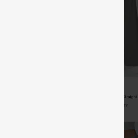
€35,95 EUR
€49,95 EUR
1,54 € o 4 por 123,08 €.
Compra 2 y llévate 1 gratis
 tiro medio con cordón y bolsillos
High Waisted Side Pocket Straigh
Pants
+27