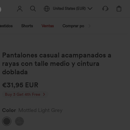
United States
(
EUR
)
estidos
Shorts
Ventas
Comprar por actividad
Compra po
Pantalones casual acampanados a
rayas con talle medio y cintura
doblada
€31,95 EUR
Buy 3 Get 4th Free
Color
Mottled Light Grey