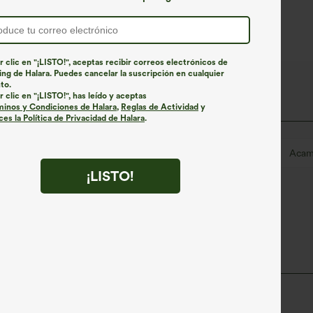
r clic en "¡LISTO!", aceptas recibir correos electrónicos de
ng de Halara. Puedes cancelar la suscripción en cualquier
to.
r clic en "¡LISTO!", has leído y aceptas
minos y Condiciones de Halara
,
Reglas de Actividad
y
es la Política de Privacidad de Halara
.
Bloques de color
Hasta el suelo
Tiro medio
Acam
¡LISTO!