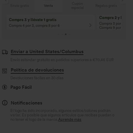
Cupón
s
Venta
Regalos gratis
Envío gratis
especial
Compra 2 y llévate 
Compra 3 y llévate 1 gratis
Compra 3 por 2, Com
Compra 4 por 3, compra 8 por 6
Compra 9 por 6
Enviar a United States/Columbus
Envío estándar gratuito en pedidos superiores a
€70,46 EUR
Política de devoluciones
Devoluciones fáciles en 30 días
Pago Fácil
Notificaciones
El logo ha sido incorporado, algunos estilos/colores podrán
variar. Es posible que algunos artículos que recibas puedan o
no tener el logo de la marca.
Aprende más