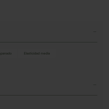
cremallera,
pierna anc
panado
Elasticidad media