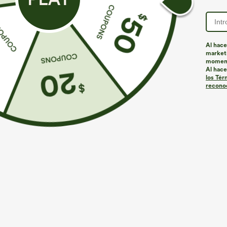
ID de producto: 02932511
Al hace
marketi
momen
Ajuste y características
Al hace
los Tér
reconoc
Cintura doblada
Fácil de poner
Casual
Elástico en 4 direcciones
Materiales y cuidados
Materiales