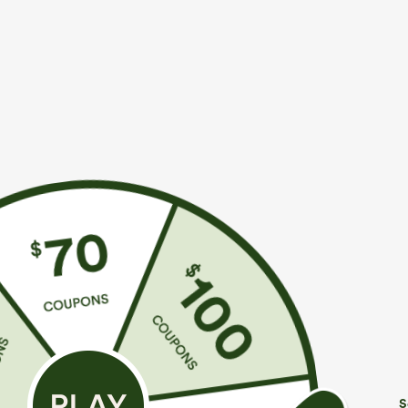
Más para amar
Buy 3 Get 4th Free
Estilos simi
€35,95 EUR
€44,95 EUR
€49,95 EUR
Compra 2 por 61,54 € o 4 por
Compra 2 por 61,54 € o 4 por
C
123,08 €.
123,08 €.
H
Pantalones casual de talle alto
Jeans casual de tiro medio
S
y pierna recta con tacto de
con cordón y bolsillos
+9
lino y bolsillos
S