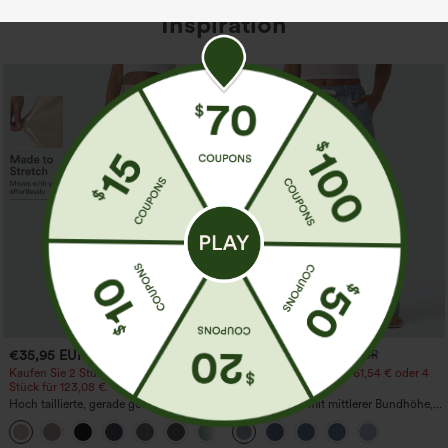
Inspiration
€35,95 EUR
€44,95 EUR
€49,95 EUR
Kaufen Sie 2 Stück für 61,54 € oder 4
Kaufen Sie 2 Stück für 61,54 € oder 4
Stück für 123,08 €.
Stück für 123,08 €.
Hoch taillierte, gerade geschnittene,
Lässige Jeans mit mittlerer Bundhöhe,
legere Leinen-Optik-Hose mit Taschen
Kordelzug und Taschen
+5