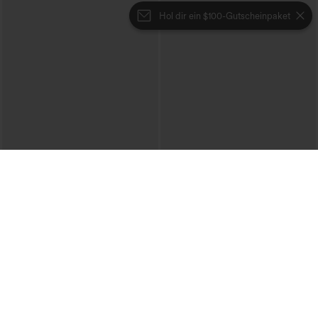
Hol dir ein $100-Gutscheinpaket
€44,95 EUR
€31,95 EUR
€49,95 EUR
€35,95 EUR
Beim Kauf von 2 Stück 10 % Rabatt |
Kaufe 2, erhalte 1 gratis
Beim Kauf von 3 Stück 20 % Rabatt
Ein-Schulter-Langarmtop mit
Halara Flex™ V-Ausschnitt-Overall aus
Daumenloch, geschwungener Saum
gewaschenem Denim mit Taschen –
(High-Low), schnell trocknend – Yoga-
+1
lässig
Sporttop mit integriertem BH