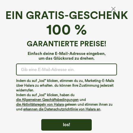
EIN GRATIS-GESCHENK
100 %
GARANTIERTE PREISE!
Einfach deine E-Mail-Adresse eingeben,
um das Glücksrad zu drehen.
Hoppla!
Wir können die von Ihnen gesuchte Seite nicht
Indem du auf „los!“ klicken, stimmen du zu, Marketing-E-Mails
finden.
über Halara zu erhalten. du können Ihre Zustimmung jederzeit
widerrufen.
Indem du auf „los!“ klicken, haben du
Mehr einkaufen
die Allgemeinen Geschäftsbedingungen
und
die Aktivitätsregeln von Halara
gelesen und stimmen ihnen zu
und
erkennen die Datenschutzrichtlinie von Halara an
.
los!