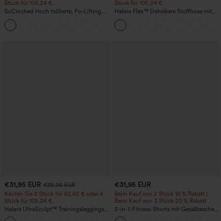
Stück für 105,24 €.
Stück für 105,24 €.
SoCinched Hoch taillierte, Po-Lifting
Halara Flex™ Dehnbare Stoffhose mit
7/8-Trainingsleggings mit
hohem Bund, Waffelmuster,
+16
Bauchkontrolle und Seitentaschen
Seitentaschen und weitem Bein
€31,95 EUR
€31,95 EUR
€35,95 EUR
Kaufen Sie 2 Stück für 52,62 € oder 4
Beim Kauf von 2 Stück 10 % Rabatt |
Stück für 105,24 €.
Beim Kauf von 3 Stück 20 % Rabatt
Halara UltraSculpt™ Trainingsleggings
2-in-1-Fitness-Shorts mit Gesäßtasche
mit hoher Taille – formend, Po-Lifting,
und seitlicher versteckter Tasche 6,3 cm