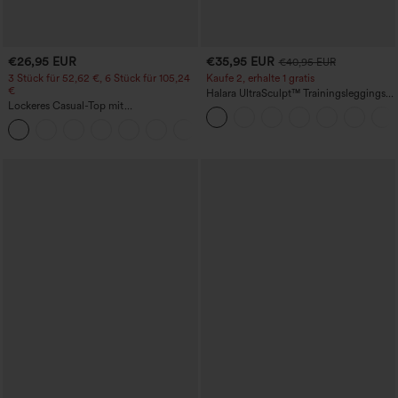
€26,95 EUR
€35,95 EUR
€40,95 EUR
3 Stück für 52,62 €, 6 Stück für 105,24
Kaufe 2, erhalte 1 gratis
€
Halara UltraSculpt™ Trainingsleggings
Lockeres Casual-Top mit
mit hohem Bund – raffende Push-up-
Rundhalsausschnitt und
Po-Form, Bauchkontrolle, Taschen und
+1
Fledermausärmeln
formende Passform