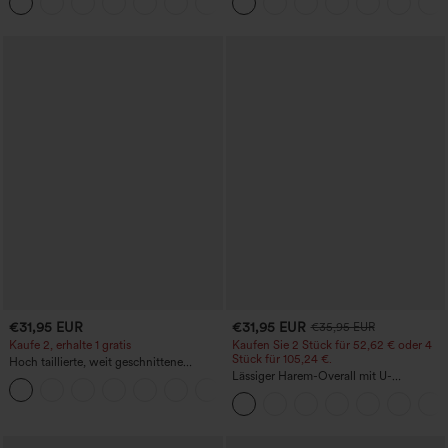
+15
Bauchkontrolle und mit Taschen
€31,95 EUR
€31,95 EUR
€35,95 EUR
Kaufe 2, erhalte 1 gratis
Kaufen Sie 2 Stück für 52,62 € oder 4
Stück für 105,24 €.
Hoch taillierte, weit geschnittene
Freizeithose aus Leinenmischung mit
Lässiger Harem-Overall mit U-
+5
Kordelzug und Taschen
Ausschnitt und Taschen - Easy Peezy
Edition