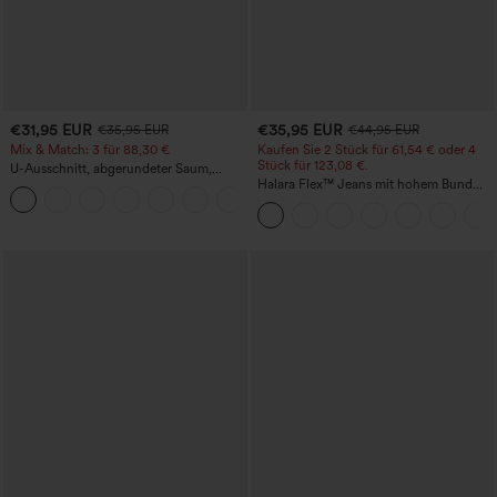
€31,95 EUR
€35,95 EUR
€35,95 EUR
€44,95 EUR
Mix & Match: 3 für 88,30 €
Kaufen Sie 2 Stück für 61,54 € oder 4
Stück für 123,08 €.
U-Ausschnitt, abgerundeter Saum,
InstantCool Yoga-Trägertop – UPF50+
Halara Flex™ Jeans mit hohem Bund
und Taschen, gewaschener, lässiger
Bootcut