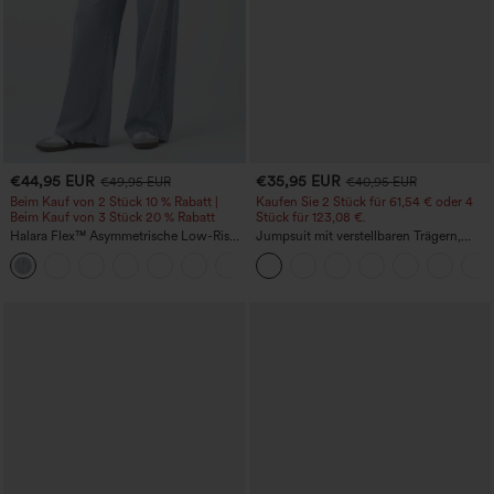
€44,95 EUR
€35,95 EUR
€49,95 EUR
€40,95 EUR
Beim Kauf von 2 Stück 10 % Rabatt |
Kaufen Sie 2 Stück für 61,54 € oder 4
Beim Kauf von 3 Stück 20 % Rabatt
Stück für 123,08 €.
Halara Flex™ Asymmetrische Low-Rise-
Jumpsuit mit verstellbaren Trägern,
Jeans mit Reißverschlusstaschen,
gerafftem Detail, weitem Bein und
+5
Baggy-Stil, weitem Bein, gewaschen,
meliertem Stoff, lässig, mit Taschen -
lässig
Easy Peezy