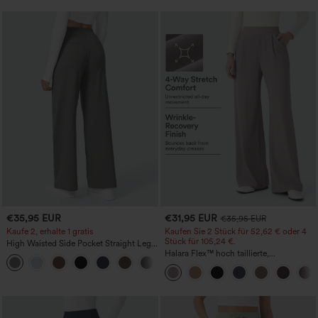
€35,95 EUR
€31,95 EUR
€35,95 EUR
Kaufe 2, erhalte 1 gratis
Kaufen Sie 2 Stück für 52,62 € oder 4
Stück für 105,24 €.
High Waisted Side Pocket Straight Leg
Work Pants
Halara Flex™ hoch taillierte,
+23
figurformende Arbeitshose, die die Taille
schmaler wirken lässt, mit Taschen,
weitem Bein und Mikro-Waffelstruktur