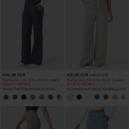
€40,95 EUR
€31,95 EUR
€35,95 EUR
Kaufen Sie 2 Stück für 61,54 € oder 4
Kaufen Sie 2 Stück für 52,62 € oder 4
Stück für 123,08 €.
Stück für 105,24 €.
Halara Flex™ DayStretch Hose mit
Hochtaillierte Hose mit Kordelzug und
mittlerer Bundhöhe, seitlicher
Taschen, weitem Bein, lässig und locker
+12
Reißverschlusstasche und
in Leinenoptik
Work‑Flare‑Schnitt