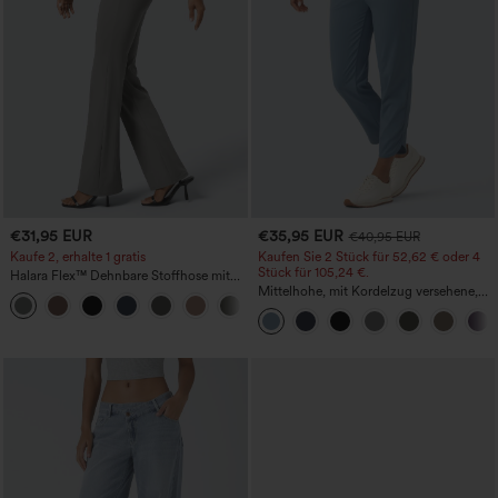
€31,95 EUR
€35,95 EUR
€40,95 EUR
Kaufe 2, erhalte 1 gratis
Kaufen Sie 2 Stück für 52,62 € oder 4
Stück für 105,24 €.
Halara Flex™ Dehnbare Stoffhose mit
hohem Bund und Seitentasche hinten
Mittelhohe, mit Kordelzug versehene,
+13
schnelltrocknende Golfhose mit schmal
zulaufendem Schnitt, abgerundetem
Saum und Taschen – UPF 40+