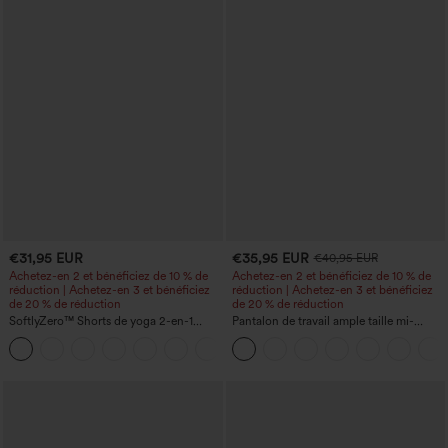
€31,95 EUR
€35,95 EUR
€40,95 EUR
Achetez-en 2 et bénéficiez de 10 % de
Achetez-en 2 et bénéficiez de 10 % de
réduction | Achetez-en 3 et bénéficiez
réduction | Achetez-en 3 et bénéficiez
de 20 % de réduction
de 20 % de réduction
SoftlyZero™ Shorts de yoga 2-en-1
Pantalon de travail ample taille mi-
InstantCool, super taille haute, aérés, 5''
haute, coupe « barrel » (jambe en forme
+20
avec poches — longueur allongée
de tonneau) avec poches