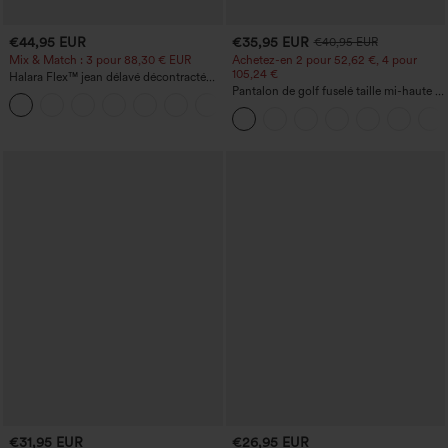
€44,95 EUR
€35,95 EUR
€40,95 EUR
Mix & Match : 3 pour 88,30 € EUR
Achetez-en 2 pour 52,62 €, 4 pour
105,24 €
Halara Flex™ jean délavé décontracté
taille haute à poches, coupe baggy à
Pantalon de golf fuselé taille mi-haute à
+2
jambe large
cordon, ourlet incurvé, séchage rapide,
avec poches — UPF40+
€31,95 EUR
€26,95 EUR