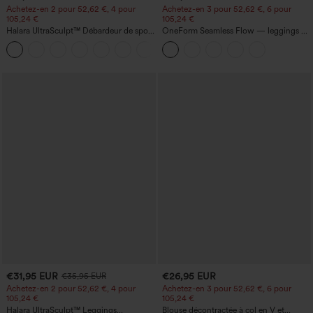
Achetez-en 2 pour 52,62 €, 4 pour
Achetez-en 3 pour 52,62 €, 6 pour
105,24 €
105,24 €
Halara UltraSculpt™ Débardeur de sport
OneForm Seamless Flow — leggings de
à col rond et ourlet arrondi
yoga sans coutures, taille mi-haute, effet
+11
gainant pour le ventre et liftant pour les
fesses
€31,95 EUR
€26,95 EUR
€35,95 EUR
Achetez-en 2 pour 52,62 €, 4 pour
Achetez-en 3 pour 52,62 €, 6 pour
105,24 €
105,24 €
Halara UltraSculpt™ Leggings
Blouse décontractée à col en V et