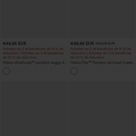
€44,95 EUR
€49,95 EUR
€53,95 EUR
Achetez-en 2 et bénéficiez de 10 % de
Achetez-en 2 et bénéficiez de 10 % de
réduction | Achetez-en 3 et bénéficiez
réduction | Achetez-en 3 et bénéficiez
de 20 % de réduction
de 20 % de réduction
Halara UltraSculpt™ pantalon baggy de
Halara Flex™ Pantalon de travail fuselé,
yoga taille haute à effet gainant pour le
uni, taille haute, avec poches
ventre, à rayures color block, avec
poches