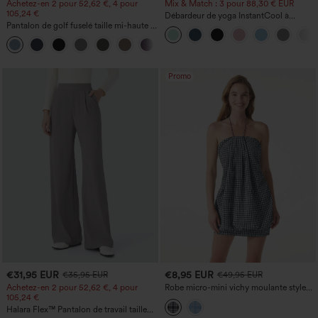
Achetez-en 2 pour 52,62 €, 4 pour
Mix & Match : 3 pour 88,30 € EUR
105,24 €
Débardeur de yoga InstantCool à
Pantalon de golf fuselé taille mi-haute à
encolure en U et ourlet arrondi –
cordon, ourlet incurvé, séchage rapide,
UPF50+
+2
avec poches — UPF40+
Promo
€31,95 EUR
€8,95 EUR
€35,95 EUR
€49,95 EUR
Achetez-en 2 pour 52,62 €, 4 pour
Robe micro-mini vichy moulante style
105,24 €
halter, nouée dans le dos, avec soutien-
gorge intégré
Halara Flex™ Pantalon de travail taille