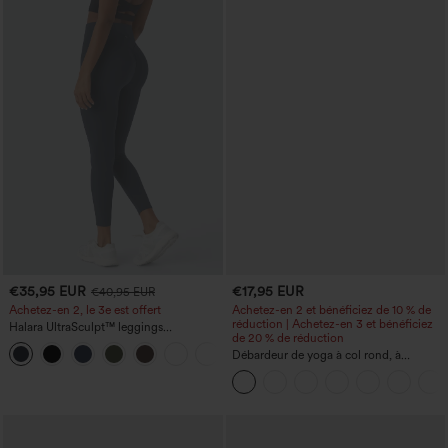
€35,95 EUR
€17,95 EUR
€40,95 EUR
Achetez-en 2, le 3e est offert
Achetez-en 2 et bénéficiez de 10 % de
réduction | Achetez-en 3 et bénéficiez
Halara UltraSculpt™ leggings
de 20 % de réduction
d'entraînement taille haute — fronces
+12
liftantes pour le fessier, maintien gainant
Débardeur de yoga à col rond, à
du ventre et poche
fronces, effet rafraîchissant - UPF50+