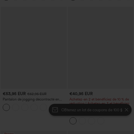
€53,95 EUR
€40,95 EUR
€62,95 EUR
Pantalon de jogging décontracté en
Achetez-en 2 et bénéficiez de 10 % de
French terry à imprimé denim, taille mi-
réduction | Achetez-en 3 et bénéficiez
haute, style jean, avec poches
de 20 % de réduction
OBtenez un lot de coupons de 100 $
Robe midi décontractée à encolure
ronde, sans manches, avec soutien-
gorge intégré et ourlet à volants