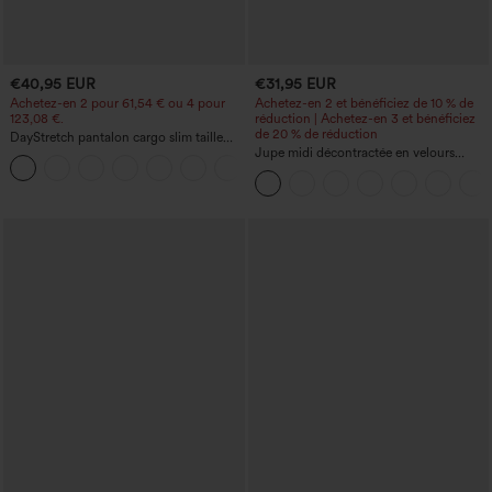
€40,95 EUR
€31,95 EUR
Achetez-en 2 pour 61,54 € ou 4 pour
Achetez-en 2 et bénéficiez de 10 % de
123,08 €.
réduction | Achetez-en 3 et bénéficiez
de 20 % de réduction
DayStretch pantalon cargo slim taille
haute, poches zippées, uni
Jupe midi décontractée en velours
+10
côtelé, taille mi-haute, poches avant
latérales à rabat