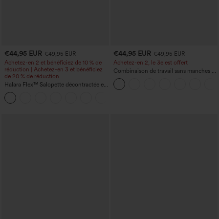
€44,95 EUR
€44,95 EUR
€49,95 EUR
€49,95 EUR
Achetez-en 2 et bénéficiez de 10 % de
Achetez-en 2, le 3e est offert
réduction | Achetez-en 3 et bénéficiez
Combinaison de travail sans manches à
de 20 % de réduction
encolure bateau, côtés noués, toucher
Halara Flex™ Salopette décontractée en
frais, rayée, avec poches — Édition Easy
denim lavé à encolure en V avec poche
Peezy
+1