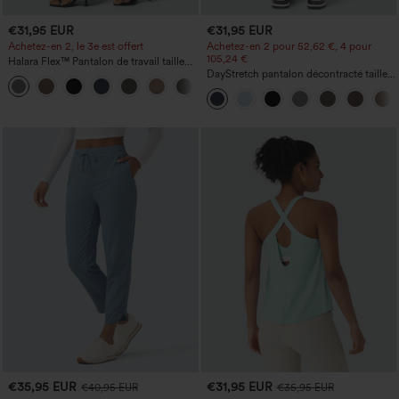
€31,95 EUR
€31,95 EUR
Achetez-en 2, le 3e est offert
Achetez-en 2 pour 52,62 €, 4 pour
105,24 €
Halara Flex™ Pantalon de travail taille
haute avec poche latérale arrière et
DayStretch pantalon décontracté taille
+13
légère coupe évasée
haute avec poches et coupe droite
€35,95 EUR
€31,95 EUR
€40,95 EUR
€35,95 EUR