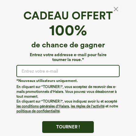
CADEAU OFFERT
100%
de chance de gagner
€26,95 EUR
€44,95 EUR
€49,95 EUR
Entrez votre addresse e-mail pour faire
Achetez-en 3 pour 52,62 €, 6 pour
Achetez-en 2 et bénéficiez de 10 % de
tourner la roue.*
105,24 €
réduction | Achetez-en 3 et bénéficiez
de 20 % de réduction
Top décontracté à encolure ronde,
manches chauve-souris et coupe ample
Halara Flex™ Jeans délavés
+1
décontractés, coupe baggy à jambe
large, taille basse asymétrique, poches
*Nouveaux utilisateurs uniquement.
zippées
En cliquant sur "TOURNER !", vous acceptez de recevoir des e-
mails promotionnels d'Halara. Vous pouvez vous désabonner à
tout moment.
En cliquant sur "TOURNER !", vous indiquez avoir lu et accepté
les conditions générales d'Halara
,
les règles de l'activité
et notre
politique de confidentialité
.
TOURNER !