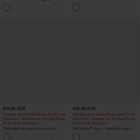
d'entraînement sculptants taille haute,
manches courtes bouffantes
+16
effet ventre plat, avec poche
€17,95 EUR
€31,95 EUR
Achetez-en 2 et bénéficiez de 10 % de
Achetez-en 2 et bénéficiez de 10 % de
réduction | Achetez-en 3 et bénéficiez
réduction | Achetez-en 3 et bénéficiez
de 20 % de réduction
de 20 % de réduction
Débardeur de yoga à col rond, à
SoftlyZero™ Airy — shorts de yoga
fronces, effet rafraîchissant - UPF50+
super taille haute 2-en-1 InstantCool
+16
avec poches