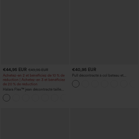
€44,95 EUR
€40,95 EUR
€49,95 EUR
Achetez-en 2 et bénéficiez de 10 % de
Pull décontracté à col bateau et
réduction | Achetez-en 3 et bénéficiez
manches chauve-souris
de 20 % de réduction
Halara Flex™ jean décontracté taille
haute, large, avec poches, ourlet
+1
retroussé et effet délavé