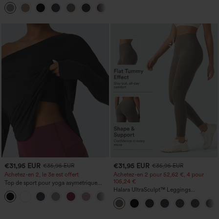
haute sculptant la silhouette, gainant la
+10
taille, avec poches, jambe large en
micro-gaufre
€31,95 EUR
€31,95 EUR
€35,95 EUR
€35,95 EUR
Achetez-en 2, le 3e est offert
Achetez-en 2 pour 52,62 €, 4 pour
105,24 €
Top de sport pour yoga asymétrique
(une épaule) à manches longues avec
Halara UltraSculpt™ Leggings
+3
ouverture pour le pouce, ourlet arrondi
d'entraînement sculptants taille haute,
haut-bas, séchage rapide, soutien-gorge
effet ventre plat, avec poche
intégré.