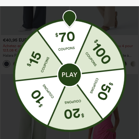
€40,95 EUR
€35,95 EUR
Achetez-en 2 pour 61,54 € ou 4 pour
Achetez-en 2 pour 61,54 € ou 4 pour
123,08 €.
123,08 €.
Halara Flex™ DayStretch pantalon flare
Pantalon décontracté taille haute à
de travail, taille mi-haute, poche latérale
jambe droite, effet lin, avec poches
+12
zippée