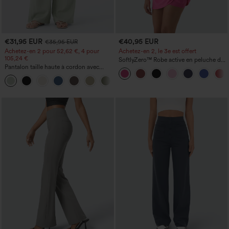
€31,95 EUR
€40,95 EUR
€35,95 EUR
Achetez-en 2 pour 52,62 €, 4 pour
Achetez-en 2, le 3e est offert
105,24 €
SoftlyZero™ Robe active en peluche dos
Pantalon taille haute à cordon avec
nu — Édition Hyper Facile
poches, jambe large et coupe ample,
+15
style décontracté, effet lin