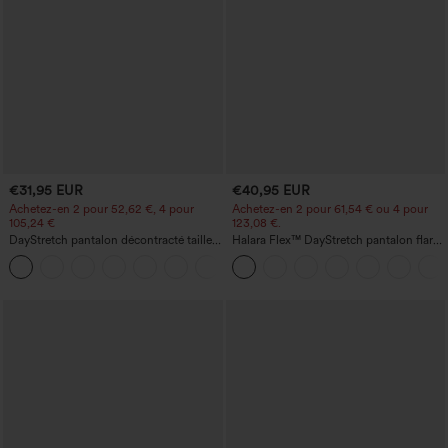
€31,95 EUR
€40,95 EUR
Achetez-en 2 pour 52,62 €, 4 pour
Achetez-en 2 pour 61,54 € ou 4 pour
105,24 €
123,08 €.
DayStretch pantalon décontracté taille
Halara Flex™ DayStretch pantalon flare
haute à jambe en forme de tonneau
de travail, taille mi-haute, poche latérale
+5
avec poches
zippée