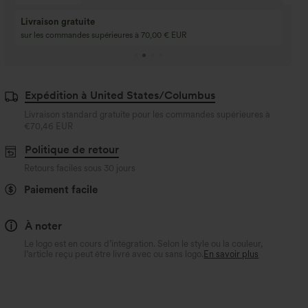
Achetez-en 2, obte
3 achetés, 1 offert
gratuit
Achetez 4 pour 3, achetez 8 pour 6
3 pour 2, 6 pour 4, 9
Expédition à United States/Columbus
Livraison standard gratuite pour les commandes supérieures à
€70,46 EUR
Politique de retour
Retours faciles sous 30 jours
Paiement facile
À noter
Le logo est en cours d’intégration. Selon le style ou la couleur,
l’article reçu peut être livré avec ou sans logo.
En savoir plus