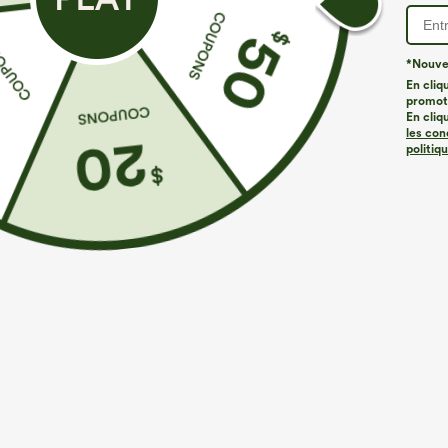
*Nouvea
En cliq
promoti
À découvrir
Styles Similaires
En cliq
les con
politiq
€35,95 EUR
€44,95 EUR
€49,95 EUR
Achetez-en 2 pour 61,54 €
Achetez-en 2 pour 61,54 €
A