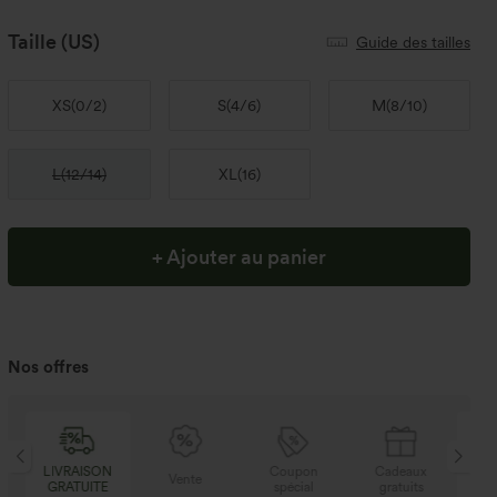
Taille
(US)
Guide des tailles
XS
(
0/2
)
S
(
4/6
)
M
(
8/10
)
L
(
12/14
)
XL
(
16
)
+ Ajouter au panier
Nos offres
N
Coupon
Cadeaux
LIVRAISON
Vente
E
spécial
gratuits
GRATUITE