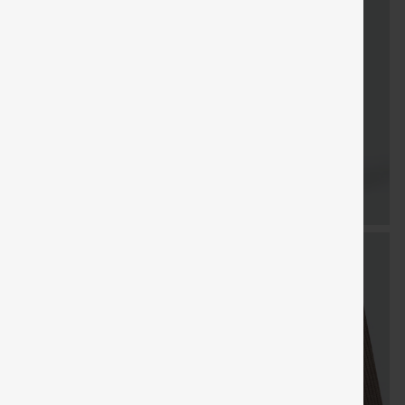
LIVRAISON
Coupon
Cadeaux
LIVRAISO
Vente
GRATUITE
spécial
gratuits
GRATUIT