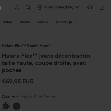
United States
(
EUR
)
Robes
Shorts
Ventes
Acheter par activité
Découvrez 
Halara Flex™ Denim Heat*
Halara Flex™ jeans décontractés
taille haute, coupe droite, avec
poches
€62,95 EUR
Couleur
Estate Blue Denim