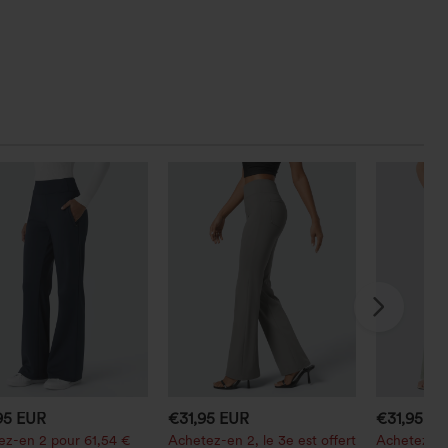
95 EUR
€31,95 EUR
€31,95 E
ez-en 2 pour 61,54 €
Achetez-en 2, le 3e est offert
Achetez-en