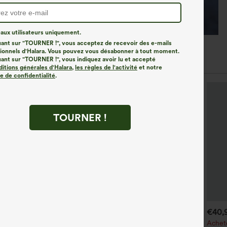
ux utilisateurs uniquement.
uant sur "TOURNER !", vous acceptez de recevoir des e-mails
onnels d'Halara. Vous pouvez vous désabonner à tout moment.
uant sur "TOURNER !", vous indiquez avoir lu et accepté
ditions générales d'Halara
,
les règles de l'activité
et notre
ue de confidentialité
.
TOURNER !
€35,95 EUR
€31,95 EUR
€40,
€35,95 EUR
chetez-en 2, le 3e est offert
Achetez-en 2 pour 52,62 €,
Achet