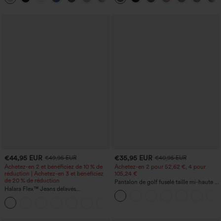
tout
€44,95 EUR
€35,95 EUR
€49,95 EUR
€40,95 EUR
Achetez-en 2 et bénéficiez de 10 % de
Achetez-en 2 pour 52,62 €, 4 pour
réduction | Achetez-en 3 et bénéficiez
105,24 €
de 20 % de réduction
Pantalon de golf fuselé taille mi-haute à
Halara Flex™ Jeans délavés
cordon, ourlet incurvé, séchage rapide,
décontractés, coupe baggy à jambe
avec poches — UPF40+
+5
large, taille basse asymétrique, poches
zippées