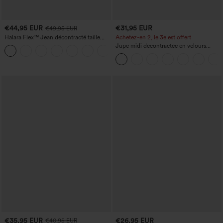
€44,95 EUR
€31,95 EUR
€49,95 EUR
Halara Flex™ Jean décontracté taille
Achetez-en 2, le 3e est offert
haute, jambe droite, délavé, avec poches
Jupe midi décontractée en velours
+3
côtelé, taille mi-haute, poches avant
latérales à rabat
€35,95 EUR
€26,95 EUR
€40,95 EUR