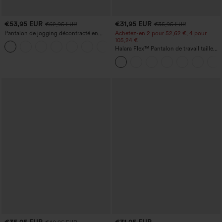
€53,95 EUR
€31,95 EUR
€62,95 EUR
€35,95 EUR
Pantalon de jogging décontracté en
Achetez-en 2 pour 52,62 €, 4 pour
French terry à imprimé denim, taille mi-
105,24 €
haute, style jean, avec poches
Halara Flex™ Pantalon de travail taille
haute sculptant la silhouette, gainant la
taille, avec poches, jambe large en
micro-gaufre