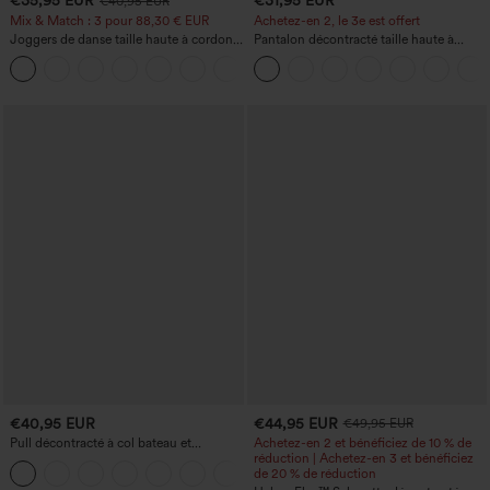
€35,95 EUR
€31,95 EUR
€40,95 EUR
Mix & Match : 3 pour 88,30 € EUR
Achetez-en 2, le 3e est offert
Joggers de danse taille haute à cordon,
Pantalon décontracté taille haute à
effet froncé, coupe fuselée, à séchage
cordon, coupe large en mélange de lin,
rapide et toucher frais, avec poches —
avec poches
UPF40+
€40,95 EUR
€44,95 EUR
€49,95 EUR
Pull décontracté à col bateau et
Achetez-en 2 et bénéficiez de 10 % de
manches chauve-souris
réduction | Achetez-en 3 et bénéficiez
+1
de 20 % de réduction