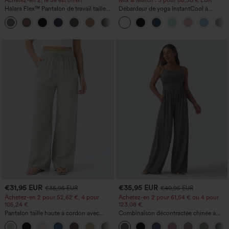
Halara Flex™ Pantalon de travail taille
Débardeur de yoga InstantCool à
haute avec poche latérale arrière et
encolure en U et ourlet arrondi –
+13
légère coupe évasée
UPF50+
€31,95 EUR
€35,95 EUR
€35,95 EUR
€40,95 EUR
Achetez-en 2 pour 52,62 €, 4 pour
Achetez-en 2 pour 61,54 € ou 4 pour
105,24 €
123,08 €.
Pantalon taille haute à cordon avec
Combinaison décontractée chinée à
poches, jambe large et coupe ample,
bretelles réglables, fronces et jambes
+15
style décontracté, effet lin
larges, avec poches — facile comme