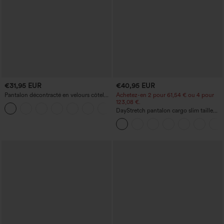
€31,95 EUR
€40,95 EUR
Pantalon décontracté en velours côtelé,
Achetez-en 2 pour 61,54 € ou 4 pour
taille mi-haute, poche zippée
123,08 €.
+7
DayStretch pantalon cargo slim taille
haute, poches zippées, uni