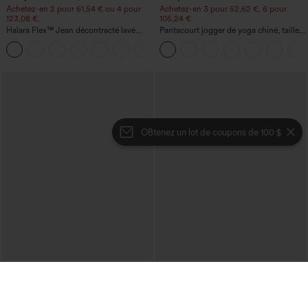
Achetez-en 2 pour 61,54 € ou 4 pour
Achetez-en 3 pour 52,62 €, 6 pour
123,08 €.
105,24 €
Halara Flex™ Jean décontracté lavé
Pantacourt jogger de yoga chiné, taille
taille haute à poche croisée
haute, à fronces, avec poches.
+1
OBtenez un lot de coupons de 100 $
€35,95 EUR
€35,95 EUR
Mix & Match : 3 pour 88,30 € EUR
Achetez-en 2 pour 61,54 € ou 4 pour
123,08 €.
Pantalon court taille haute effet lin avec
poche zippée
Robe-chemise mi-longue décontractée