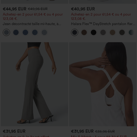
€44,95 EUR
€40,95 EUR
€49,95 EUR
Achetez-en 2 pour 61,54 € ou 4 pour
Achetez-en 2 pour 61,54 € ou 4 pour
123,08 €.
123,08 €.
Jean décontracté taille mi‑haute, à
Halara Flex™ DayStretch pantalon flare
cordon de serrage, avec poches
de travail, taille mi-haute, poche latérale
zippée
€31,95 EUR
€31,95 EUR
€35,95 EUR
Achetez-en 2, le 3e est offert
Mix & Match : 3 pour 88,30 € EUR