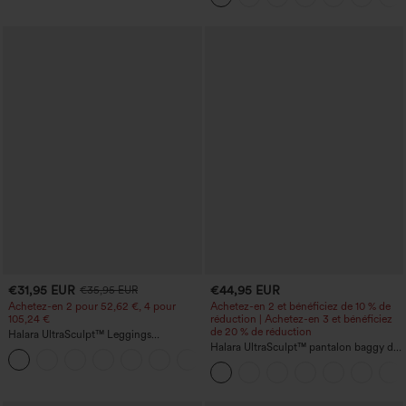
€31,95 EUR
€44,95 EUR
€35,95 EUR
Achetez-en 2 pour 52,62 €, 4 pour
Achetez-en 2 et bénéficiez de 10 % de
105,24 €
réduction | Achetez-en 3 et bénéficiez
de 20 % de réduction
Halara UltraSculpt™ Leggings
d'entraînement sculptants taille haute,
Halara UltraSculpt™ pantalon baggy de
+16
effet ventre plat, avec poche
yoga taille haute à effet gainant pour le
ventre, à rayures color block, avec
poches