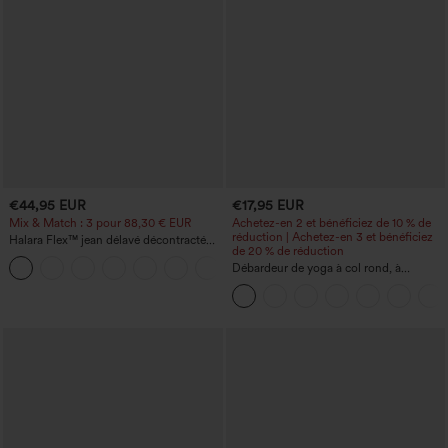
€44,95 EUR
€17,95 EUR
Mix & Match : 3 pour 88,30 € EUR
Achetez-en 2 et bénéficiez de 10 % de
réduction | Achetez-en 3 et bénéficiez
Halara Flex™ jean délavé décontracté
de 20 % de réduction
taille haute à poches, coupe baggy à
+2
jambe large
Débardeur de yoga à col rond, à
fronces, effet rafraîchissant - UPF50+