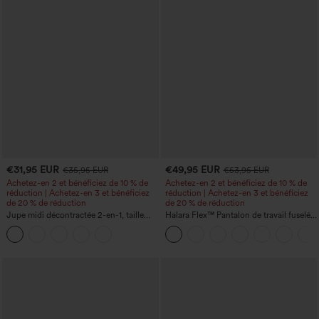
€31,95 EUR
€49,95 EUR
€35,95 EUR
€53,95 EUR
Achetez-en 2 et bénéficiez de 10 % de
Achetez-en 2 et bénéficiez de 10 % de
réduction | Achetez-en 3 et bénéficiez
réduction | Achetez-en 3 et bénéficiez
de 20 % de réduction
de 20 % de réduction
Jupe midi décontractée 2-en-1, taille
Halara Flex™ Pantalon de travail fuselé,
haute à effet gainant, froncée avec
uni, taille haute, avec poches
ourlet arrondi, en polaire et PU