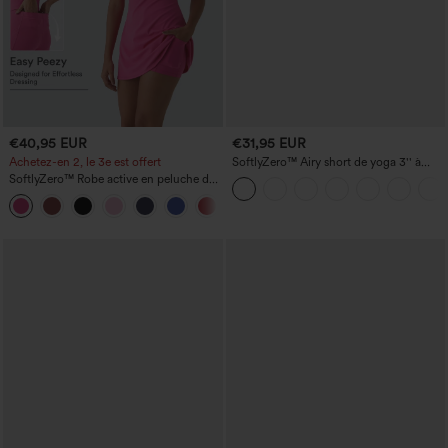
€40,95 EUR
€31,95 EUR
Achetez-en 2, le 3e est offert
SoftlyZero™ Airy short de yoga 3'' à
taille haute, froncé, InstantCool, avec
SoftlyZero™ Robe active en peluche dos
poches
nu — Édition Hyper Facile
+29