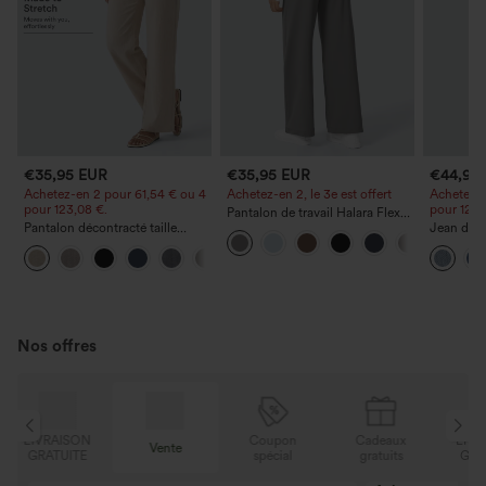
€35,95 EUR
€35,95 EUR
€44,95
Achetez-en 2 pour 61,54 € ou 4
Achetez-en 2, le 3e est offert
Achetez-e
pour 123,08 €.
pour 123,
Pantalon de travail Halara Flex™
Pantalon décontracté taille
DayStretch à taille haute, avec
Jean déco
haute à jambe droite, effet lin,
poches et coupe droite
à cordon 
+5
avec poches
poches
Nos offres
N
Coupon
Cadeaux
LIVRAISON
Vente
E
spécial
gratuits
GRATUITE