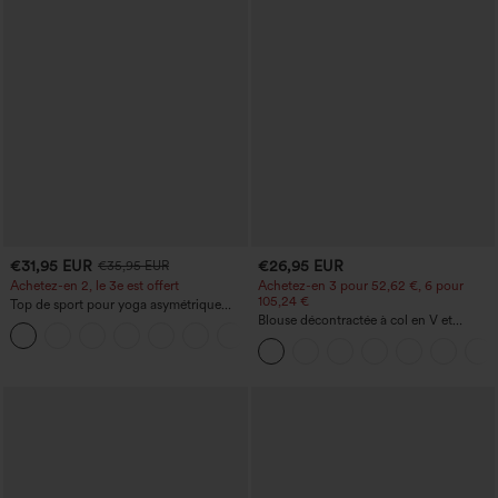
€31,95 EUR
€26,95 EUR
€35,95 EUR
Achetez-en 2, le 3e est offert
Achetez-en 3 pour 52,62 €, 6 pour
105,24 €
Top de sport pour yoga asymétrique
(une épaule) à manches longues avec
Blouse décontractée à col en V et
+3
ouverture pour le pouce, ourlet arrondi
manches courtes bouffantes
haut-bas, séchage rapide, soutien-gorge
intégré.