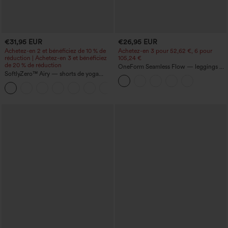
€31,95 EUR
€26,95 EUR
Achetez-en 2 et bénéficiez de 10 % de
Achetez-en 3 pour 52,62 €, 6 pour
réduction | Achetez-en 3 et bénéficiez
105,24 €
de 20 % de réduction
OneForm Seamless Flow — leggings de
SoftlyZero™ Airy — shorts de yoga
yoga sans coutures, taille mi-haute, effet
super taille haute 2-en-1 InstantCool
gainant pour le ventre et liftant pour les
+25
avec poches
fesses