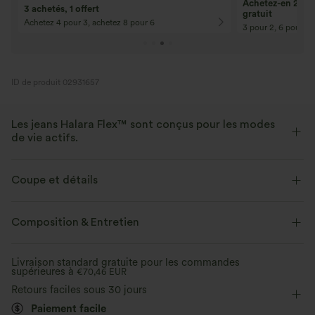
Achetez-en 2, ob
3 achetés, 1 offert
gratuit
Achetez 4 pour 3, achetez 8 pour 6
3 pour 2, 6 pour 4,
ID de produit 02931657
Les jeans Halara Flex™ sont conçus pour les modes
de vie actifs.
Conçu pour avoir une apparence d'un jean, innové pour le confort de
sport, le denim Halara Flex™ vous offre l'extensibilité et la douceur vous
Coupe et détails
permettant de bouger librement.
Taille croisée
Poches arrière
Enfilable
Composition & Entretien
Extensible dans les 4 sens
Tissu doux
Décontracté
Longueur sol
Taille haute
Évasé
Aussi confortable qu’un legging
Tissu léger
Livraison standard gratuite pour les commandes
supérieures à
Haute élasticité
€70,46 EUR
Élasticité quatre directions
Retours faciles sous 30 jours
Paiement facile