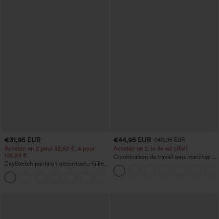
€31,95 EUR
€44,95 EUR
€49,95 EUR
Achetez-en 2 pour 52,62 €, 4 pour
Achetez-en 2, le 3e est offert
105,24 €
Combinaison de travail sans manches à
DayStretch pantalon décontracté taille
encolure bateau, côtés noués, toucher
haute à jambe en forme de tonneau
frais, rayée, avec poches — Édition Easy
+5
avec poches
Peezy