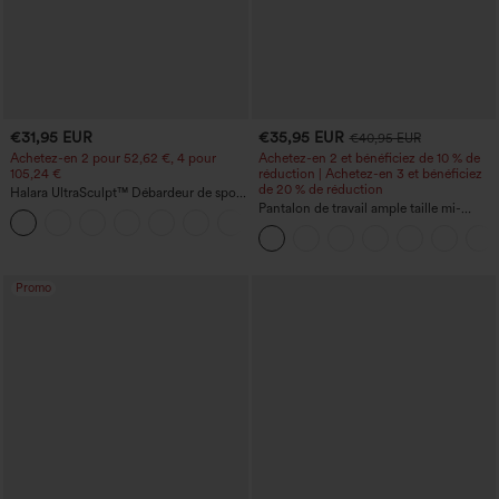
€31,95 EUR
€35,95 EUR
€40,95 EUR
Achetez-en 2 pour 52,62 €, 4 pour
Achetez-en 2 et bénéficiez de 10 % de
105,24 €
réduction | Achetez-en 3 et bénéficiez
de 20 % de réduction
Halara UltraSculpt™ Débardeur de sport
à col rond et ourlet arrondi
Pantalon de travail ample taille mi-
+11
haute, coupe « barrel » (jambe en forme
de tonneau) avec poches
Promo