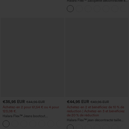
Halara Flex™ Salopette décontractée en
denim lavé à encolure en V avec poche
€35,95 EUR
€44,95 EUR
€44,95 EUR
€49,95 EUR
Achetez-en 2 pour 61,54 € ou 4 pour
Achetez-en 2 et bénéficiez de 10 % de
123,08 €.
réduction | Achetez-en 3 et bénéficiez
de 20 % de réduction
Halara Flex™ Jeans bootcut
décontractés taille haute, effet délavé,
Halara Flex™ jean décontracté taille
+5
avec poches
haute, large, avec poches, ourlet
retroussé et effet délavé