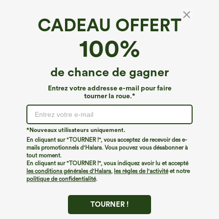
CADEAU OFFERT
Denim Halara Flex™*
100%
Halara Flex™ Jean évasé décontracté taille
haute, gainant, à ceinture croisée et dentelle
contrastée, avec poches
€53,95 EUR
de chance de gagner
Entrez votre addresse e-mail pour faire
tourner la roue.*
*Nouveaux utilisateurs uniquement.
En cliquant sur "TOURNER !", vous acceptez de recevoir des e-
mails promotionnels d'Halara. Vous pouvez vous désabonner à
tout moment.
En cliquant sur "TOURNER !", vous indiquez avoir lu et accepté
les conditions générales d'Halara
,
les règles de l'activité
et notre
politique de confidentialité
.
TOURNER !