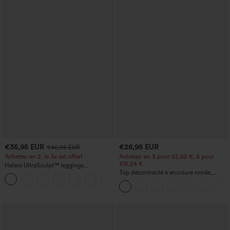
€35,95 EUR
€26,95 EUR
€40,95 EUR
Achetez-en 2, le 3e est offert
Achetez-en 3 pour 52,62 €, 6 pour
105,24 €
Halara UltraSculpt™ leggings
d'entraînement taille haute — fronces
Top décontracté à encolure ronde,
+11
liftantes pour le fessier, maintien gainant
manches chauve-souris et coupe ample
du ventre et poche