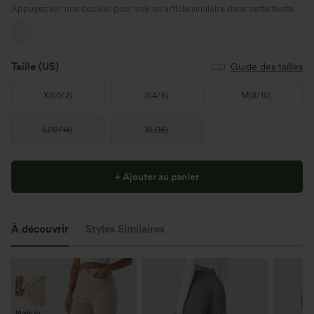
Appuyez sur une couleur pour voir un article similaire dans cette teinte
Taille
(US)
Guide des tailles
XS
(
0/2
)
S
(
4/6
)
M
(
8/10
)
L
(
12/14
)
XL
(
16
)
+ Ajouter au panier
À découvrir
Styles Similaires