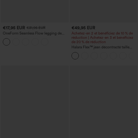
€17,95 EUR
€49,95 EUR
€31,95 EUR
OneForm Seamless Flow legging de
Achetez-en 2 et bénéficiez de 10 % de
yoga taille haute, gainant pour le ventre
réduction | Achetez-en 3 et bénéficiez
et effet rehausseur de fesses
de 20 % de réduction
Halara Flex™ jean décontracté taille
haute à effet gainant, coupe large, avec
poches