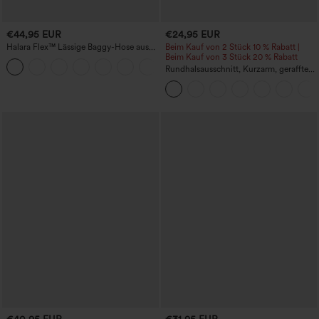
€44,95 EUR
€24,95 EUR
Halara Flex™ Lässige Baggy-Hose aus
Beim Kauf von 2 Stück 10 % Rabatt |
elastischem Strickdenim mit
Beim Kauf von 3 Stück 20 % Rabatt
+2
mittelhohem Bund, Cargo-
Rundhalsausschnitt, Kurzarm, gerafftes
Seitentaschen und geradem Bein
Cool-Touch Yoga-Sporttop - UPF50+