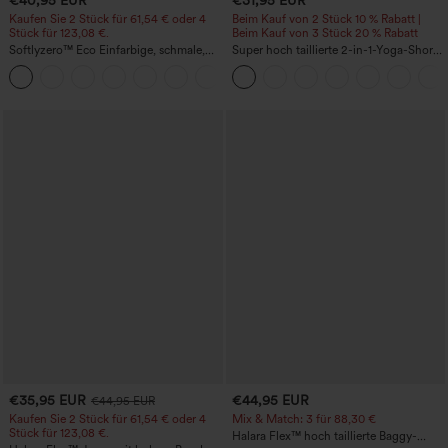
€40,95 EUR
€31,95 EUR
Kaufen Sie 2 Stück für 61,54 € oder 4
Beim Kauf von 2 Stück 10 % Rabatt |
Stück für 123,08 €.
Beim Kauf von 3 Stück 20 % Rabatt
Softlyzero™ Eco Einfarbige, schmale,
Super hoch taillierte 2-in-1-Yoga-Shorts
hoch taillierte Wanderhose mit
mit Gesäßtasche und Seitentasche-
+10
mehreren Taschen
längere Länge
€35,95 EUR
€44,95 EUR
€44,95 EUR
Kaufen Sie 2 Stück für 61,54 € oder 4
Mix & Match: 3 für 88,30 €
Stück für 123,08 €.
Halara Flex™ hoch taillierte Baggy-