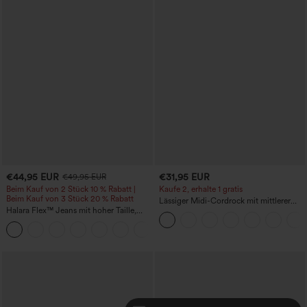
€44,95 EUR
€31,95 EUR
€49,95 EUR
Beim Kauf von 2 Stück 10 % Rabatt |
Kaufe 2, erhalte 1 gratis
Beim Kauf von 3 Stück 20 % Rabatt
Lässiger Midi-Cordrock mit mittlerer
Halara Flex™ Jeans mit hoher Taille,
Bundhöhe und vorderseitiger
Taschen, geradem Bein und Used-Look
Klapptasche
+3