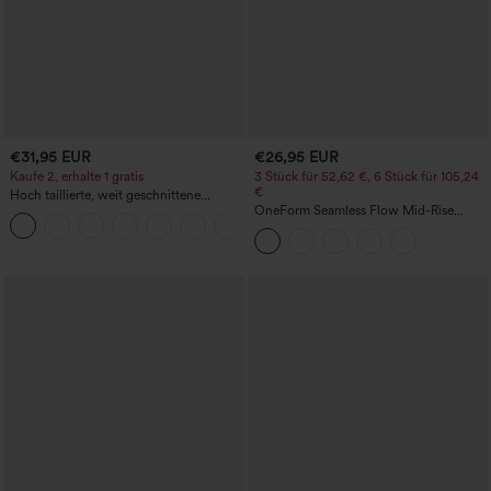
€31,95 EUR
€26,95 EUR
Kaufe 2, erhalte 1 gratis
3 Stück für 52,62 €, 6 Stück für 105,24
€
Hoch taillierte, weit geschnittene
Freizeithose aus Leinenmischung mit
OneForm Seamless Flow Mid-Rise
+5
Kordelzug und Taschen
Yoga-Leggings - mittelhoher Bund,
bauchformend und mit Po-Lifting-
Effekt