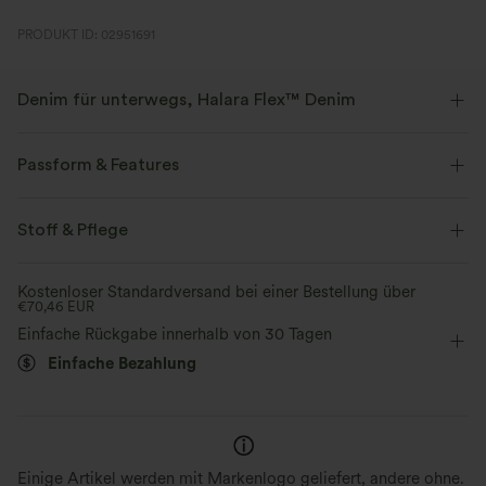
PRODUKT ID: 02951691
Denim für unterwegs, Halara Flex™ Denim
Sieht aus wie Denim, fühlt sich an wie Athleisure. Halara Flex™ Denim
gibt dir die Dehnbarkeit und Weichheit, die du brauchst, um dich
Passform & Features
uneingeschränkt bewegen zu können.
flacher Bund
Gesäßtaschen
überziehen
Oficina
Stoff & Pflege
Vier-Wege-Stretch
weich
bodenlang
mit hohem Bund
Bootcut
bequem wie Leggings
Leichtgewichtig
Kostenloser Standardversand bei einer Bestellung über
€70,46 EUR
Hohe Dehnung
Vier-Wege-Stretch
Einfache Rückgabe innerhalb von 30 Tagen
Einfache Bezahlung
Einige Artikel werden mit Markenlogo geliefert, andere ohne.