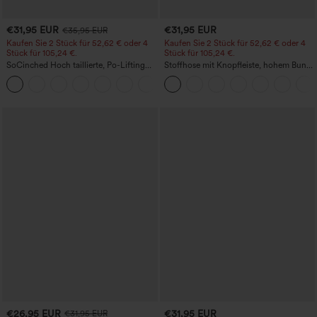
€31,95 EUR
€31,95 EUR
€35,95 EUR
Kaufen Sie 2 Stück für 52,62 € oder 4
Kaufen Sie 2 Stück für 52,62 € oder 4
Stück für 105,24 €.
Stück für 105,24 €.
SoCinched Hoch taillierte, Po-Lifting
Stoffhose mit Knopfleiste, hohem Bund,
7/8-Trainingsleggings mit
mehreren Taschen und geradem Bein
+16
Bauchkontrolle und Seitentaschen
€26,95 EUR
€31,95 EUR
€31,95 EUR