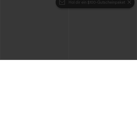
Hol dir ein $100-Gutscheinpaket
€31,95 EUR
€49,95 EUR
Lässige Cordhose mit mittelhohem
Beim Kauf von 2 Stück 10 % Rabatt |
Bund, Reißverschluss und Seitentaschen
Beim Kauf von 3 Stück 20 % Rabatt
+7
Halara Flex™ High-Waist-Jeans mit
Bauchkontrolle, weitem Bein und
Taschen