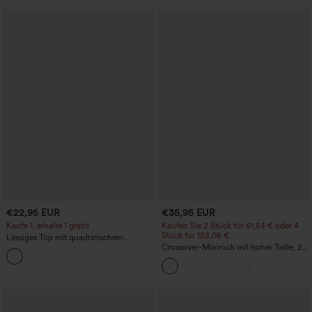
€22,95 EUR
€35,95 EUR
Kaufe 1, erhalte 1 gratis
Kaufen Sie 2 Stück für 61,54 € oder 4
Stück für 123,08 €.
Lässiges Top mit quadratischem
Ausschnitt und kurzen Ärmeln
Crossover-Minirock mit hoher Taille, 2-
+10
in-1, Fransen-Saum und figurbetontem
Schnitt in Wildlederoptik für Partys