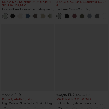
Kaufen Sie 2 Stück für 52,62 € oder 4
3 Stück für 52,62 €, 6 Stück für 105,24
Stück für 105,24 €.
€
Hochtaillierte Hose mit Kordelzug und
Lockeres Casual-Top mit
Taschen, weitem Bein, lässig und locker
Rundhalsausschnitt und
+15
in Leinenoptik
Fledermausärmeln
€35,95 EUR
€31,95 EUR
€35,95 EUR
Kaufe 2, erhalte 1 gratis
Mix & Match: 3 für 88,30 €
High Waisted Side Pocket Straight Leg
U-Ausschnitt, abgerundeter Saum,
Work Pants
InstantCool Yoga-Trägertop – UPF50+