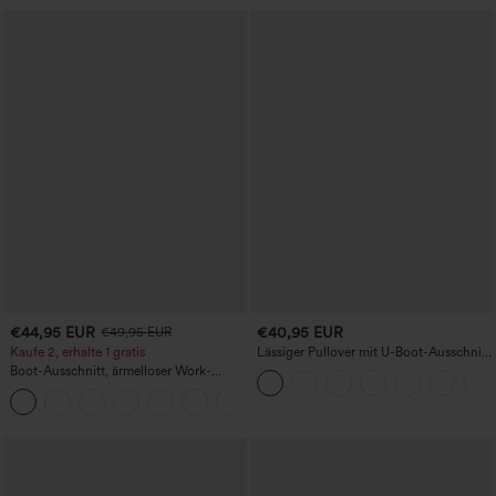
€44,95 EUR
€40,95 EUR
€49,95 EUR
Kaufe 2, erhalte 1 gratis
Lässiger Pullover mit U-Boot-Ausschnitt
und Fledermausärmeln.
Boot-Ausschnitt, ärmelloser Work-
Jumpsuit mit seitlicher Bindung,
+8
kühlender Cool-Touch-Effekt, gestreift
und mit Taschen – Easy Peezy Edition