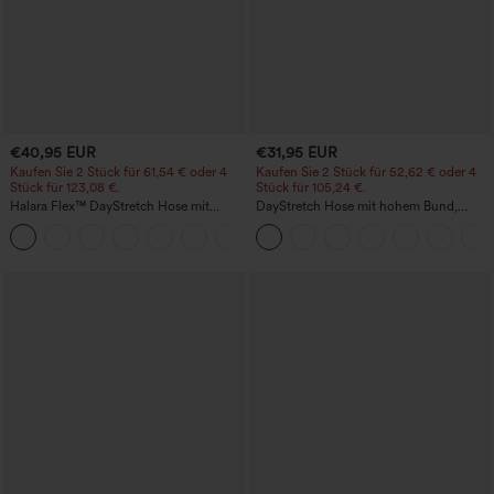
€40,95 EUR
€31,95 EUR
Kaufen Sie 2 Stück für 61,54 € oder 4
Kaufen Sie 2 Stück für 52,62 € oder 4
Stück für 123,08 €.
Stück für 105,24 €.
Halara Flex™ DayStretch Hose mit
DayStretch Hose mit hohem Bund,
mittlerer Bundhöhe, seitlicher
Barrel-Leg und Taschen
+12
Reißverschlusstasche und
Work‑Flare‑Schnitt