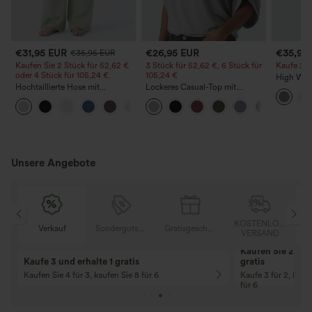
€31,95 EUR
€26,95 EUR
€35,95
€35,95 EUR
Kaufen Sie 2 Stück für 52,62 €
3 Stück für 52,62 €, 6 Stück für
Kaufe 2, e
oder 4 Stück für 105,24 €.
105,24 €
High Wais
Hochtaillierte Hose mit
Lockeres Casual-Top mit
Straight 
Kordelzug und Taschen, weitem
Rundhalsausschnitt und
+15
Bein, lässig und locker in
Fledermausärmeln
Leinenoptik
Unsere Angebote
OSER
KOSTENLOSER
Verkauf
Sondergutschein
Gratisgeschenke
D
VERSAND
Kaufen Sie 2 und 
Kaufe 3 und erhalte 1 gratis
gratis
Kaufen Sie 4 für 3, kaufen Sie 8 für 6
Kaufe 3 für 2, Kauf
für 6