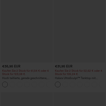
€35,95 EUR
€31,95 EUR
Kaufen Sie 2 Stück für 61,54 € oder 4
Kaufen Sie 2 Stück für 52,62 € oder 4
Stück für 123,08 €.
Stück für 105,24 €.
Hoch taillierte, gerade geschnittene,
Halara UltraSculpt™ Tanktop mit
legere Leinen-Optik-Hose mit Taschen
Rundhalsausschnitt und
+5
geschwungenem Saum