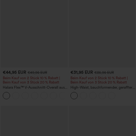
€44,95 EUR
€31,95 EUR
€49,95 EUR
€35,95 EUR
Beim Kauf von 2 Stück 10 % Rabatt |
Beim Kauf von 2 Stück 10 % Rabatt |
Beim Kauf von 3 Stück 20 % Rabatt
Beim Kauf von 3 Stück 20 % Rabatt
Halara Flex™ V-Ausschnitt-Overall aus
High-Waist, bauchformender, geraffter
gewaschenem Denim mit Taschen –
Midirock mit geschwungenem Saum, 2-
+1
lässig
in-1 Fleece/PU, lässig