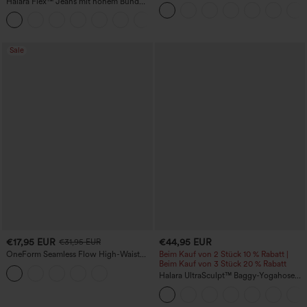
Halara Flex™ Jeans mit hohem Bund
Jeans mit Taschen, weitem Bein,
und Taschen, gewaschener, lässiger
stonewashed, lässig
+5
Bootcut
Sale
€17,95 EUR
€44,95 EUR
€31,95 EUR
OneForm Seamless Flow High-Waist
Beim Kauf von 2 Stück 10 % Rabatt |
Yogaleggings – nahtlos, mit hoher
Beim Kauf von 3 Stück 20 % Rabatt
Taille, bauchformend und mit
Halara UltraSculpt™ Baggy-Yogahose
Hebeeffekt für den Po
mit hohem Bund, Bauchkontrolle,
Color-Block-Streifen und Taschen