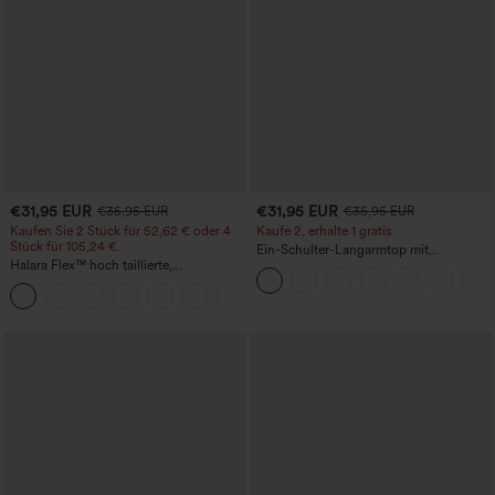
€31,95 EUR
€31,95 EUR
€35,95 EUR
€35,95 EUR
Kaufen Sie 2 Stück für 52,62 € oder 4
Kaufe 2, erhalte 1 gratis
Stück für 105,24 €.
Ein-Schulter-Langarmtop mit
Halara Flex™ hoch taillierte,
Daumenloch, geschwungener Saum
figurformende Arbeitshose, die die Taille
(High-Low), schnell trocknend – Yoga-
+10
schmaler wirken lässt, mit Taschen,
Sporttop mit integriertem BH
weitem Bein und Mikro-Waffelstruktur