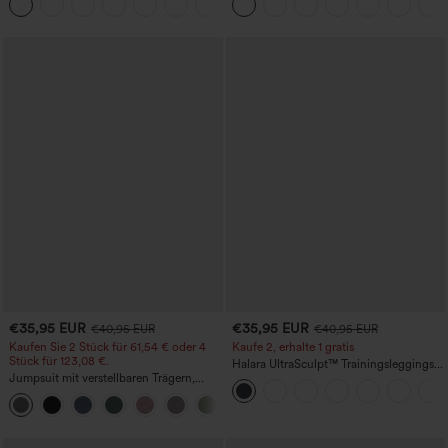
+23
€35,95 EUR
€35,95 EUR
€40,95 EUR
€40,95 EUR
Kaufen Sie 2 Stück für 61,54 € oder 4
Kaufe 2, erhalte 1 gratis
Stück für 123,08 €.
Halara UltraSculpt™ Trainingsleggings
Jumpsuit mit verstellbaren Trägern,
mit hohem Bund – raffende Push-up-
gerafftem Detail, weitem Bein und
Po-Form, Bauchkontrolle, Taschen und
+10
meliertem Stoff, lässig, mit Taschen -
formende Passform
Easy Peezy