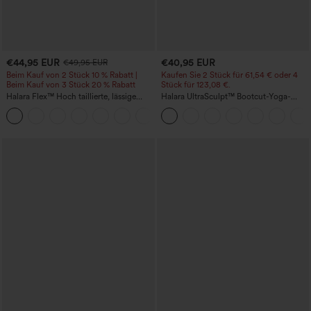
€44,95 EUR
€40,95 EUR
€49,95 EUR
Beim Kauf von 2 Stück 10 % Rabatt |
Kaufen Sie 2 Stück für 61,54 € oder 4
Beim Kauf von 3 Stück 20 % Rabatt
Stück für 123,08 €.
Halara Flex™ Hoch taillierte, lässige
Halara UltraSculpt™ Bootcut-Yoga-
Jeans mit Taschen, umgekrempeltem
Leggings mit hohem Bund, gerafftem
+1
Saum, weitem Bein und verwaschenem
Po zur Hebung, bauchformend und mit
Finish
Taschen