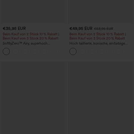
€35,95 EUR
€49,95 EUR
€53,95 EUR
Beim Kauf von 2 Stück 10 % Rabatt |
Beim Kauf von 2 Stück 10 % Rabatt |
Beim Kauf von 3 Stück 20 % Rabatt
Beim Kauf von 3 Stück 20 % Rabatt
SoftlyZero™ Airy, superhoch
Hoch taillierte, konische, einfarbige
geschnittene 2-in-1 InstantCool Yoga-
Anzughose mit Seitentaschen
+23
Shorts 7" mit Taschen