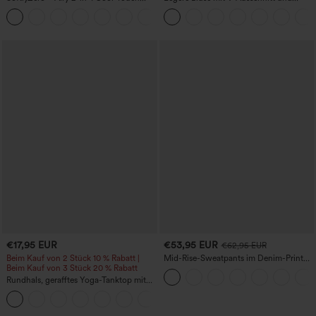
Mini-Active-Tanzkleid mit Taschen -
kurzen Puffärmeln
+9
Easy Peezy Edition - längere Länge
€17,95 EUR
€53,95 EUR
€62,95 EUR
Beim Kauf von 2 Stück 10 % Rabatt |
Mid-Rise-Sweatpants im Denim-Print
Beim Kauf von 3 Stück 20 % Rabatt
aus French Terry, lässig, mit Taschen
Rundhals, gerafftes Yoga-Tanktop mit
Cool-Touch-Effekt – UPF50+
+16