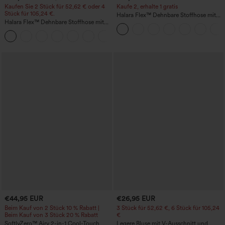
Kaufen Sie 2 Stück für 52,62 € oder 4
Kaufe 2, erhalte 1 gratis
Stück für 105,24 €.
Halara Flex™ Dehnbare Stoffhose mit
Halara Flex™ Dehnbare Stoffhose mit
hohem Bund und Seitentasche hinten
hohem Bund, Waffelmuster,
+21
Seitentaschen und weitem Bein
€44,95 EUR
€26,95 EUR
Beim Kauf von 2 Stück 10 % Rabatt |
3 Stück für 52,62 €, 6 Stück für 105,24
Beim Kauf von 3 Stück 20 % Rabatt
€
SoftlyZero™ Airy 2-in-1 Cool-Touch
Legere Bluse mit V-Ausschnitt und