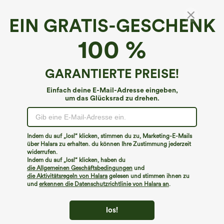
EIN GRATIS-GESCHENK
Halara Flex™ Denim*
100 %
Halara Flex™ hochgeschnittene Work-
Bootcut-Jeans mit Taschen
4.7
(
10
)
GARANTIERTE PREISE!
€53,95 EUR
Einfach deine E-Mail-Adresse eingeben,
um das Glücksrad zu drehen.
Indem du auf „los!“ klicken, stimmen du zu, Marketing-E-Mails
über Halara zu erhalten. du können Ihre Zustimmung jederzeit
widerrufen.
Indem du auf „los!“ klicken, haben du
die Allgemeinen Geschäftsbedingungen
und
die Aktivitätsregeln von Halara
gelesen und stimmen ihnen zu
und
erkennen die Datenschutzrichtlinie von Halara an
.
los!