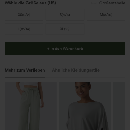
Wähle die Größe aus
(US)
Größentabelle
XS
(
0/2
)
S
(
4/6
)
M
(
8/10
)
L
(
12/14
)
XL
(
16
)
+ In den Warenkorb
Mehr zum Verlieben
Ähnliche Kleidungsstile