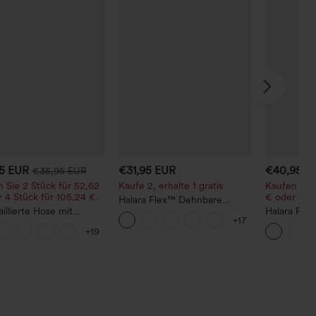
95 EUR
€31,95 EUR
€40,95 E
€35,95 EUR
 Sie 2 Stück für 52,62
Kaufe 2, erhalte 1 gratis
Kaufen Sie 
 4 Stück für 105,24 €.
€ oder 4 St
Halara Flex™ Dehnbare
illierte Hose mit
Stoffhose mit hohem Bund
Halara Fle
+17
lzug und Taschen,
und Seitentasche hinten
Hose mit m
+19
 Bein, lässig und
seitlicher
 in Leinenoptik
Reißversch
Work‑Flare