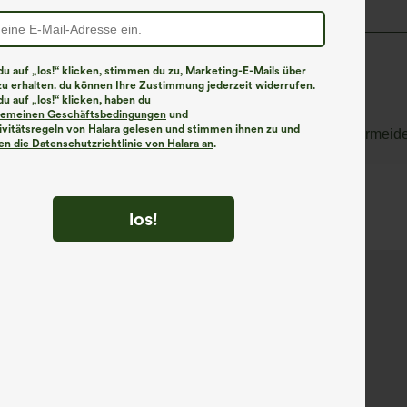
u auf „los!“ klicken, stimmen du zu, Marketing-E-Mails über
zu erhalten. du können Ihre Zustimmung jederzeit widerrufen.
han
u auf „los!“ klicken, haben du
lgemeinen Geschäftsbedingungen
und
ivitätsregeln von Halara
gelesen und stimmen ihnen zu und
n. Direkte Sonneneinstrahlung und hohe Temperaturen vermeid
n die Datenschutzrichtlinie von Halara an
.
los!