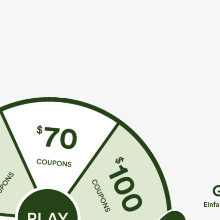
Denim für unterwegs, Halara
Sieht aus wie Denim, fühlt sich an wie Athleisure. Hal
Vier-Wege-Stretch
weich
Passform & Features
lässig
Einf
Stoff & Pflege