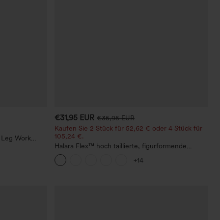
€31,95 EUR
€35,95 EUR
Kaufen Sie 2 Stück für 52,62 € oder 4 Stück für
105,24 €.
t Leg Work
Halara Flex™ hoch taillierte, figurformende
Arbeitshose, die die Taille schmaler wirken lässt,
+14
mit Taschen, weitem Bein und Mikro-
Waffelstruktur