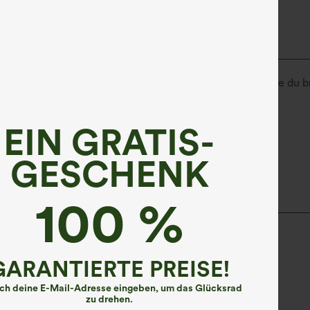
 Flex™ Denim
ara Flex™ Denim gibt dir die Dehnbarkeit und Weichheit, die d
bequem wie Leggings
Leichtgewichtig
EIN GRATIS-
GESCHENK
100 %
GARANTIERTE PREISE!
ach deine E-Mail-Adresse eingeben, um das Glücksrad
zu drehen.