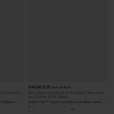
€44,95 EUR
€49,95 EUR
r 4 Stück für
Beim Kauf von 2 Stück 10 % Rabatt | Beim Kauf
von 3 Stück 20 % Rabatt
mittlerer
Halara Flex™ Asymmetrische Low-Rise-Jeans mit
sstasche und
Reißverschlusstaschen, Baggy-Stil, weitem Bein,
+9
gewaschen, lässig