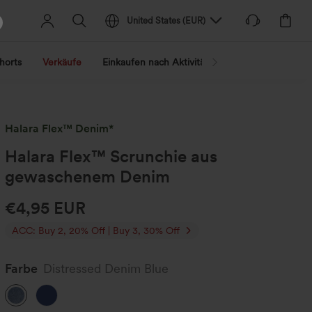
United States
(
EUR
)
horts
Verkäufe
Einkaufen nach Aktivität
Nach Trend shopp
Halara Flex™ Denim*
Halara Flex™ Scrunchie aus
gewaschenem Denim
€4,95 EUR
ACC: Buy 2, 20% Off | Buy 3, 30% Off
Farbe
Distressed Denim Blue