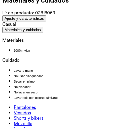
Materiales y cuidados
ID de producto:
02818059
Ajuste y características
Casual
Materiales y cuidados
Materiales
100% nylon
Cuidado
Lavar a mano
No usar blanqueador
Secar en plano
No planchar
No lavar en seco
Lavar solo con colores similares
Pantalones
Pantalones
Vestidos
Joggers
Vestidos
Shorts y bikers
Pantalones de trabajo
Sportkleider
Shorts y bikers
Mezclilla
Pantalones holgados
Vestidos midi y maxi
Biker
Mezclilla