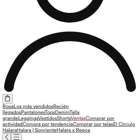
Ropa
Los más vendidos
Recién
llegados
Pantalones
Tops
Denim
Talla
grande
Leggings
Vestidos
Shorts
Ventas
Comprar por
actividad
Compra por tendencia
Comprar por telas
El Círculo
Halara
Halara | Sonriente
Halara x Reece