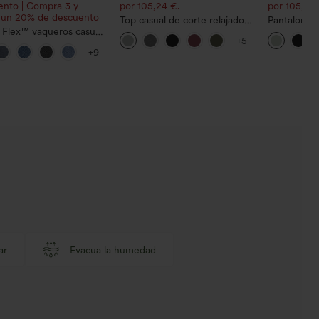
ento | Compra 3 y
por 105,24 €.
por 105,24 
 un 20% de descuento
Top casual de corte relajado
Pantalones 
 Flex™ vaqueros casual
con cuello redondo y mangas
cordón y bo
+5
s asimétricos de tiro
murciélago.
ancha, holg
+9
on bolsillos con
casual con t
lera, corte baggy y
 ancha
ar
Evacua la humedad