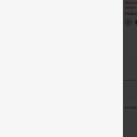
123,08 €.
descu
igh Waisted Side Pocket
obtén
traight Leg Work Pants
Jeans casual de tiro medio
+27
con cordón y bolsillos
Halara
lavado
bajo c
cremal
pierna
justado de curvas
le
Suave y elegante
Compresión para molde