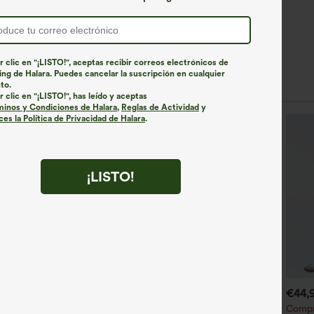
r clic en "¡LISTO!", aceptas recibir correos electrónicos de
ng de Halara. Puedes cancelar la suscripción en cualquier
Estilos similares
to.
r clic en "¡LISTO!", has leído y aceptas
minos y Condiciones de Halara
,
Reglas de Actividad
y
es la Política de Privacidad de Halara
.
¡LISTO!
€35,95 EUR
€44,95 EUR
€44,
€49,95 EUR
ompra 2 y llévate 1 gratis
Compra 2 por 61,54 € o 4 por
Compr