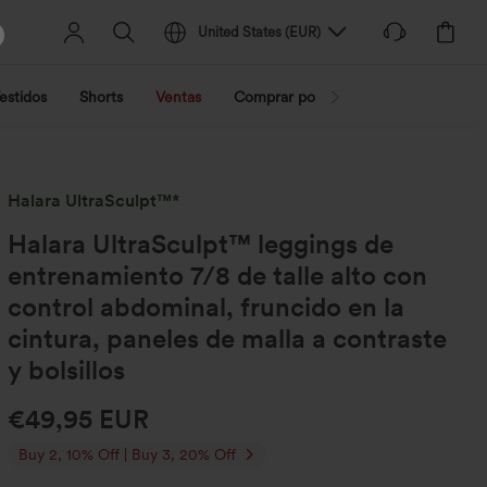
United States
(
EUR
)
estidos
Shorts
Ventas
Comprar por actividad
Compra po
Halara UltraSculpt™*
Halara UltraSculpt™ leggings de
entrenamiento 7/8 de talle alto con
control abdominal, fruncido en la
cintura, paneles de malla a contraste
y bolsillos
€49,95 EUR
Buy 2, 10% Off | Buy 3, 20% Off