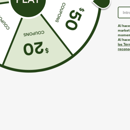
Al hace
marketi
Más para amar
Buy 2, 10% Off | Buy 3, 20% Off
momen
Al hace
los Tér
reconoc
€35,95 EUR
€35,95 EUR
€44,95 EUR
€40,95 EUR
Compra 2 por 61,54 € o 4 por
Compra 2 por 61,54 € o 4 por
C