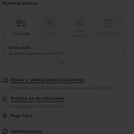
Nuestras ofertas
Cupón
s
Venta
Regalos gratis
Envío gratis
especial
Compra 2 y llévate 
Compra 3 y llévate 1 gratis
Compra 3 por 2, Com
Compra 4 por 3, compra 8 por 6
Compra 9 por 6
Enviar a United States/Columbus
Envío estándar gratuito en pedidos superiores a
€70,46 EUR
Política de devoluciones
Devoluciones fáciles en 30 días
Pago Fácil
Notificaciones