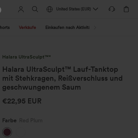
United States
(
EUR
)
horts
Verkäufe
Einkaufen nach Aktivität
Nach Trend shopp
Halara UltraSculpt™*
Halara UltraSculpt™ Lauf-Tanktop
mit Stehkragen, Reißverschluss und
geschwungenem Saum
€22,95 EUR
Farbe
Red Plum