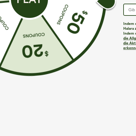
Indem d
Halara 
Indem d
Mehr zum Verlieben
Ähnliche Kleidungsstile
die Al
die Akt
erkenne
€35,95 EUR
€44,95 EUR
€49,95 EUR
Kaufen Sie 2 Stück für 61,54
Kaufen Sie 2 Stück für 61,54
K