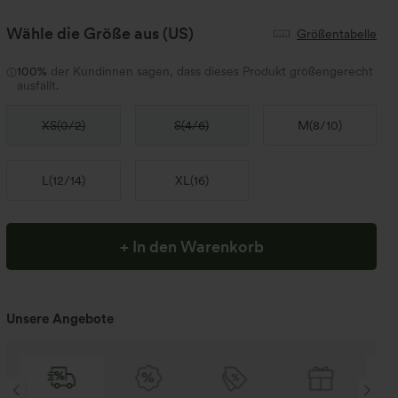
Wähle die Größe aus
(US)
Größentabelle
100%
der Kundinnen sagen, dass dieses Produkt größengerecht
ausfällt.
XS
(
0/2
)
S
(
4/6
)
M
(
8/10
)
L
(
12/14
)
XL
(
16
)
+ In den Warenkorb
Unsere Angebote