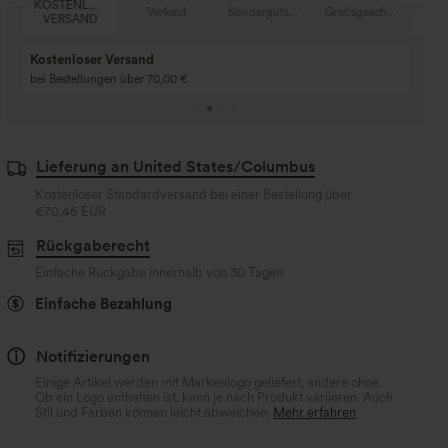
SER
KOSTENLOSER
Verkauf
Sondergutschein
Gratisgeschenke
V
D
VERSAND
Kaufen Sie 2 und e
Kaufe 3 und erhalte 1 gratis
gratis
Kaufen Sie 4 für 3, kaufen Sie 8 für 6
Kaufe 3 für 2, Kaufe 6
für 6
Lieferung an United States/Columbus
Kostenloser Standardversand bei einer Bestellung über
€70,46 EUR
Rückgaberecht
Einfache Rückgabe innerhalb von 30 Tagen
Einfache Bezahlung
Notifizierungen
Einige Artikel werden mit Markenlogo geliefert, andere ohne.
Ob ein Logo enthalten ist, kann je nach Produkt variieren. Auch
Stil und Farben können leicht abweichen.
Mehr erfahren