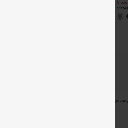
€ oder 4 Stück für 105,24 €.
€ oder
igh Waisted Side Pocket
traight Leg Work Pants
Halara Flex™ hoch taillierte,
Mittel
+27
figurformende Arbeitshose,
verse
+14
die die Taille schmaler wirken
schne
lässt, mit Taschen, weitem
mit s
Bein und Mikro-
Schni
Waffelstruktur
und T
lpt™ Stoff
Weich und glänzend
Kompression zur Formgebun