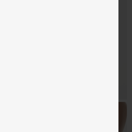
KOSTENLOSER
KOSTENLO
Verkauf
Sondergutschein
Gratisgeschenke
VERSAND
VERSAN