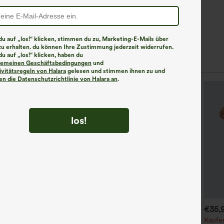
u auf „los!“ klicken, stimmen du zu, Marketing-E-Mails über
zu erhalten. du können Ihre Zustimmung jederzeit widerrufen.
u auf „los!“ klicken, haben du
lgemeinen Geschäftsbedingungen
und
ivitätsregeln von Halara
gelesen und stimmen ihnen zu und
n die Datenschutzrichtlinie von Halara an
.
los!
€35,95 EUR
€31,95 EUR
€35,
€35,95 EUR
aufe 2, erhalte 1 gratis
Kaufen Sie 2 Stück für 52,62
Kaufen