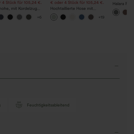
 4 Stück für 105,24 €.
€ oder 4 Stück für 105,24 €.
Halara Fle
hohe, mit Kordelzug
Hochtaillierte Hose mit
Stoffhose 
hene,
Kordelzug und Taschen,
und Seiten
+6
+19
lltrocknende Golfhose
weitem Bein, lässig und
chmal zulaufendem
locker in Leinenoptik
tt, abgerundetem Saum
aschen – UPF 40+
g
Feuchtigkeitsableitend