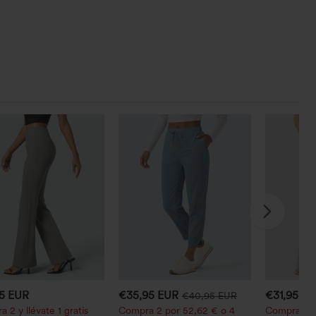
95 EUR
€35,95 EUR
€31,95 E
€40,95 EUR
 2 y llévate 1 gratis
Compra 2 por 52,62 € o 4
Compra 2 p