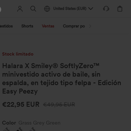
United States
(
EUR
)
estidos
Shorts
Ventas
Comprar por actividad
Compra po
Stock limitado
Halara X Smiley® SoftlyZero™
minivestido activo de baile, sin
espalda, en tejido tipo felpa - Edición
Easy Peezy
€22,95 EUR
€49,95 EUR
Color
Grass Grey Green
Rebajas
Rebajas