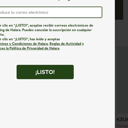
r clic en "¡LISTO!", aceptas recibir correos electrónicos de
ng de Halara. Puedes cancelar la suscripción en cualquier
to.
r clic en "¡LISTO!", has leído y aceptas
minos y Condiciones de Halara
,
Reglas de Actividad
y
es la Política de Privacidad de Halara
.
¡LISTO!
€35,95 EUR
€31,95 EUR
€31,
€35,95 EUR
ompra 2 y llévate 1 gratis
Compra 2 por 52,62 € o 4
Compra