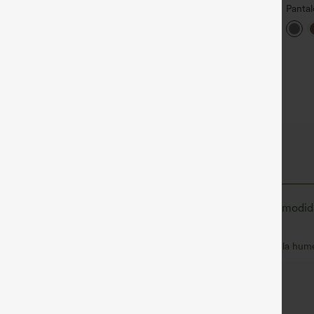
por 105,24 €.
igh Waisted Side Pocket
Pantal
traight Leg Work Pants
Halara Flex™ Pantalones de
oficina
+27
trabajo de talle alto,
liger
+14
moldeadores del cuerpo, que
con bo
estilizan la cintura, con
bolsillos, de pierna ancha en
micro‑waffle
antequilla, SoftlyZero™
nes y con tecnología que absorbe la humedad para una comodida
uatro direcciones
Transpirable
Evacua la hum