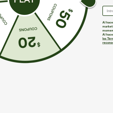
Al hace
marketi
Más para amar
Estilos similares
momen
Al hace
los Tér
reconoc
€35,95 EUR
€44,95 EUR
€49,95 EUR
Compra 2 por 61,54 € o 4 por
Compra 2 por 61,54 € o 4 por
C