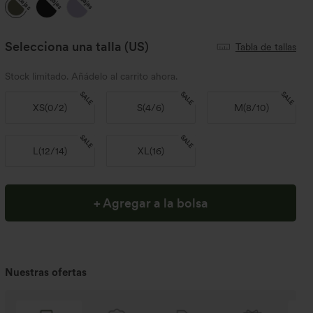
Rebajas
Selecciona una talla
(US)
Tabla de tallas
Stock limitado. Añádelo al carrito ahora.
SALE
SALE
SALE
XS
(
0/2
)
S
(
4/6
)
M
(
8/10
)
SALE
SALE
L
(
12/14
)
XL
(
16
)
+ Agregar a la bolsa
Nuestras ofertas