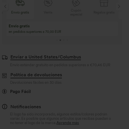
Cupón
s
Venta
Regalos gratis
Envío gratis
especial
Compra 2 y llévate 
Compra 3 y llévate 1 gratis
Compra 3 por 2, Com
Compra 4 por 3, compra 8 por 6
Compra 9 por 6
Enviar a United States/Columbus
Envío estándar gratuito en pedidos superiores a
€70,46 EUR
Política de devoluciones
Devoluciones fáciles en 30 días
Pago Fácil
Notificaciones
El logo ha sido incorporado, algunos estilos/colores podrán
variar. Es posible que algunos artículos que recibas puedan o
no tener el logo de la marca.
Aprende más