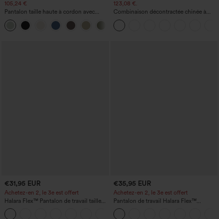
105,24 €
123,08 €.
Pantalon taille haute à cordon avec
Combinaison décontractée chinée à
poches, jambe large et coupe ample,
bretelles réglables, fronces et jambes
+15
style décontracté, effet lin
larges, avec poches — facile comme
tout
€31,95 EUR
€35,95 EUR
Achetez-en 2, le 3e est offert
Achetez-en 2, le 3e est offert
Halara Flex™ Pantalon de travail taille
Pantalon de travail Halara Flex™
haute avec poche latérale arrière et
DayStretch à taille haute, avec poches et
+13
légère coupe évasée
coupe droite