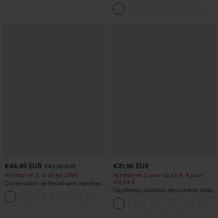
haute, coupe « barrel » (jambe en forme
de tonneau) avec poches
€44,95 EUR
€31,95 EUR
€49,95 EUR
Achetez-en 2, le 3e est offert
Achetez-en 2 pour 52,62 €, 4 pour
105,24 €
Combinaison de travail sans manches à
encolure bateau, côtés noués, toucher
DayStretch pantalon décontracté taille
+8
frais, rayée, avec poches — Édition Easy
haute à jambe en forme de tonneau
Peezy
avec poches