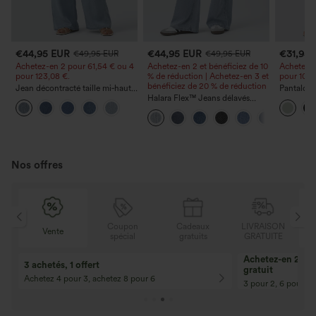
€44,95 EUR
€44,95 EUR
€31,95
€49,95 EUR
€49,95 EUR
Achetez-en 2 pour 61,54 € ou 4
Achetez-en 2 et bénéficiez de 10
Achetez-e
pour 123,08 €.
% de réduction | Achetez-en 3 et
pour 105,
bénéficiez de 20 % de réduction
Jean décontracté taille mi‑haute,
Pantalon 
à cordon de serrage, avec
Halara Flex™ Jeans délavés
avec poch
poches
décontractés, coupe baggy à
coupe amp
jambe large, taille basse
effet lin
asymétrique, poches zippées
Nos offres
N
Coupon
Cadeaux
LIVRAISON
Vente
E
spécial
gratuits
GRATUITE
Achetez-en 2, ob
3 achetés, 1 offert
gratuit
Achetez 4 pour 3, achetez 8 pour 6
3 pour 2, 6 pour 4,