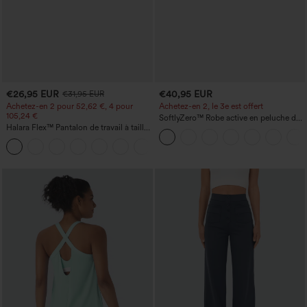
€26,95 EUR
€40,95 EUR
€31,95 EUR
Achetez-en 2 pour 52,62 €, 4 pour
Achetez-en 2, le 3e est offert
105,24 €
SoftlyZero™ Robe active en peluche dos
Halara Flex™ Pantalon de travail à taille
nu — Édition Hyper Facile
haute, jambe large, avec poches, en
+21
maille gaufrée