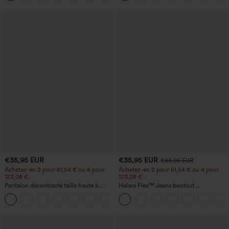
€35,95 EUR
€35,95 EUR
€44,95 EUR
Achetez-en 2 pour 61,54 € ou 4 pour
Achetez-en 2 pour 61,54 € ou 4 pour
123,08 €.
123,08 €.
Pantalon décontracté taille haute à
Halara Flex™ Jeans bootcut
jambe droite, effet lin, avec poches
décontractés taille haute, effet délavé,
+5
avec poches