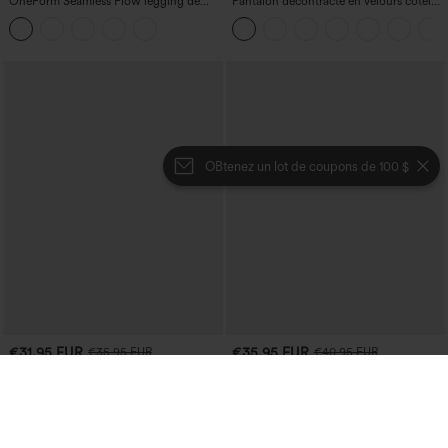
OneForm Seamless Flow legging de
Pantalon décontracté en velours côtelé,
yoga taille haute, gainant pour le ventre
taille mi-haute, poche zippée
et effet rehausseur de fesses
OBtenez un lot de coupons de 100 $
€31,95 EUR
€35,95 EUR
€35,95 EUR
€40,95 EUR
Achetez-en 2 et bénéficiez de 10 % de
Mix & Match : 3 pour 88,30 € EUR
réduction | Achetez-en 3 et bénéficiez
Joggers de danse taille haute à cordon,
de 20 % de réduction
effet froncé, coupe fuselée, à séchage
Jupe midi décontractée 2-en-1, taille
rapide et toucher frais, avec poches —
haute à effet gainant, froncée avec
UPF40+
ourlet arrondi, en polaire et PU