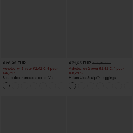
€26,95 EUR
€31,95 EUR
€35,95 EUR
Achetez-en 3 pour 52,62 €, 6 pour
Achetez-en 2 pour 52,62 €, 4 pour
105,24 €
105,24 €
Blouse décontractée à col en V et
Halara UltraSculpt™ Leggings
manches courtes bouffantes
d'entraînement sculptants taille haute,
effet ventre plat, avec poche