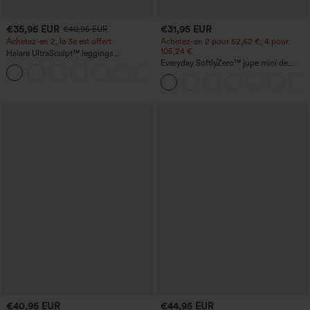
€35,95 EUR
€31,95 EUR
€40,95 EUR
Achetez-en 2, le 3e est offert
Achetez-en 2 pour 52,62 €, 4 pour
105,24 €
Halara UltraSculpt™ leggings
d'entraînement taille haute — fronces
Everyday SoftlyZero™ jupe mini de
+12
liftantes pour le fessier, maintien gainant
tennis aérée à pans croisés 2-en-1 avec
du ventre et poche
poche latérale et toucher frais - Lucid-
UPF50+
€40,95 EUR
€44,95 EUR