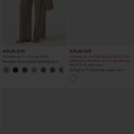
€31,95 EUR
€31,95 EUR
Achetez-en 2, le 3e est offert
Achetez-en 2 et bénéficiez de 10 % de
réduction | Achetez-en 3 et bénéficiez
Pantalon décontracté taille haute à
de 20 % de réduction
cordon, coupe large en mélange de lin,
+5
avec poches
SoftlyZero™ Shorts de yoga 2-en-1
InstantCool, super taille haute, aérés, 5''
avec poches — longueur allongée