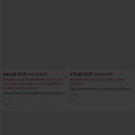
€44,95 EUR
€31,95 EUR
€49,95 EUR
€40,95 EUR
Achetez-en 2 et bénéficiez de 10 % de
Achetez-en 2 pour 52,62 €, 4 pour
réduction | Achetez-en 3 et bénéficiez
105,24 €
de 20 % de réduction
Top décontracté une épaule, manches
Halara Flex™ Salopette décontractée en
courtes, ourlet arrondi hi-low,
denim lavé à encolure en V avec poche
soutien‑gorge intégré, motif à pois
+1