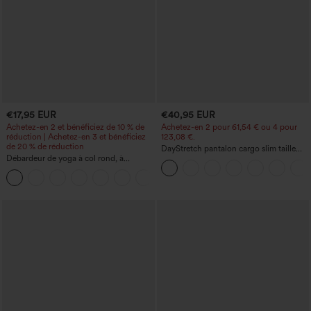
€17,95 EUR
€40,95 EUR
Achetez-en 2 et bénéficiez de 10 % de
Achetez-en 2 pour 61,54 € ou 4 pour
réduction | Achetez-en 3 et bénéficiez
123,08 €.
de 20 % de réduction
DayStretch pantalon cargo slim taille
Débardeur de yoga à col rond, à
haute, poches zippées, uni
fronces, effet rafraîchissant - UPF50+
+16