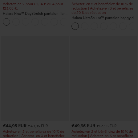
Achetez-en 2 pour 61,54 € ou 4 pour
Achetez-en 2 et bénéficiez de 10 % de
123,08 €.
réduction | Achetez-en 3 et bénéficiez
de 20 % de réduction
Halara Flex™ DayStretch pantalon flare
de travail, taille mi-haute, poche latérale
Halara UltraSculpt™ pantalon baggy de
+12
zippée
yoga taille haute à effet gainant pour le
ventre, à rayures color block, avec
poches
€44,95 EUR
€49,95 EUR
€49,95 EUR
€53,95 EUR
Achetez-en 2 et bénéficiez de 10 % de
Achetez-en 2 et bénéficiez de 10 % de
réduction | Achetez-en 3 et bénéficiez
réduction | Achetez-en 3 et bénéficiez