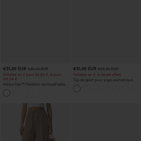
€31,95 EUR
€31,95 EUR
€35,95 EUR
€35,95 EUR
Achetez-en 2 pour 52,62 €, 4 pour
Achetez-en 2, le 3e est offert
105,24 €
Top de sport pour yoga asymétrique
Halara Flex™ Pantalon de travail taille
(une épaule) à manches longues avec
haute sculptant la silhouette, gainant la
ouverture pour le pouce, ourlet arrondi
+10
taille, avec poches, jambe large en
haut-bas, séchage rapide, soutien-gorge
micro-gaufre
intégré.