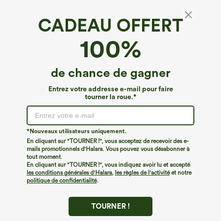
CADEAU OFFERT
Denim Halara Flex™*
100%
Halara Flex™ jean taille haute délavé avec
poches, à coupe ample et décontractée
4.7
(
725
)
de chance de gagner
€62,95 EUR
Entrez votre addresse e-mail pour faire
tourner la roue.*
*Nouveaux utilisateurs uniquement.
En cliquant sur "TOURNER !", vous acceptez de recevoir des e-
mails promotionnels d'Halara. Vous pouvez vous désabonner à
tout moment.
En cliquant sur "TOURNER !", vous indiquez avoir lu et accepté
les conditions générales d'Halara
,
les règles de l'activité
et notre
politique de confidentialité
.
TOURNER !