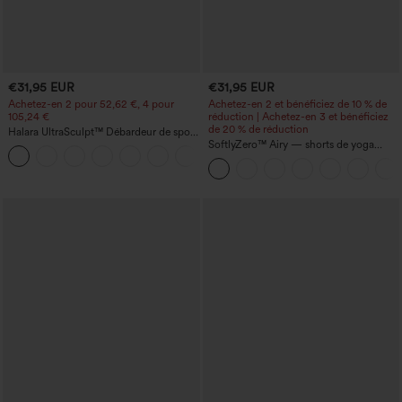
€31,95 EUR
€31,95 EUR
Achetez-en 2 pour 52,62 €, 4 pour
Achetez-en 2 et bénéficiez de 10 % de
105,24 €
réduction | Achetez-en 3 et bénéficiez
de 20 % de réduction
Halara UltraSculpt™ Débardeur de sport
à col rond et ourlet arrondi
SoftlyZero™ Airy — shorts de yoga
+11
super taille haute 2-en-1 InstantCool
avec poches