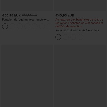
€53,95 EUR
€40,95 EUR
€62,95 EUR
Pantalon de jogging décontracté en
Achetez-en 2 et bénéficiez de 10 % de
French terry à imprimé denim, taille mi-
réduction | Achetez-en 3 et bénéficiez
haute, style jean, avec poches
de 20 % de réduction
Robe midi décontractée à encolure
ronde, sans manches, avec soutien-
gorge intégré et ourlet à volants