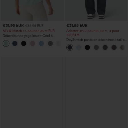
€31,95 EUR
€31,95 EUR
€35,95 EUR
Mix & Match : 3 pour 88,30 € EUR
Achetez-en 2 pour 52,62 €, 4 pour
105,24 €
Débardeur de yoga InstantCool à
encolure en U et ourlet arrondi –
DayStretch pantalon décontracté taille
UPF50+
haute avec poches et coupe droite