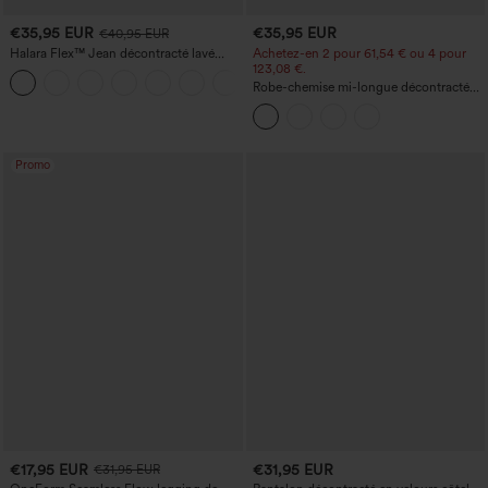
€35,95 EUR
€35,95 EUR
€40,95 EUR
Halara Flex™ Jean décontracté lavé
Achetez-en 2 pour 61,54 € ou 4 pour
taille haute à poche croisée
123,08 €.
+1
Robe-chemise mi-longue décontractée
à col, mancherons, ceinturée, ourlet
fendu incurvé et poches
Promo
€17,95 EUR
€31,95 EUR
€31,95 EUR