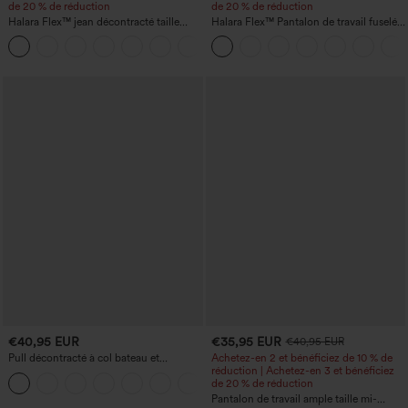
de 20 % de réduction
de 20 % de réduction
Halara Flex™ jean décontracté taille
Halara Flex™ Pantalon de travail fuselé,
haute, large, avec poches, ourlet
uni, taille haute, avec poches
+1
retroussé et effet délavé
€40,95 EUR
€35,95 EUR
€40,95 EUR
Pull décontracté à col bateau et
Achetez-en 2 et bénéficiez de 10 % de
manches chauve-souris
réduction | Achetez-en 3 et bénéficiez
+1
de 20 % de réduction
Pantalon de travail ample taille mi-