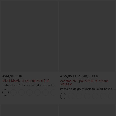
€44,95 EUR
€35,95 EUR
€40,95 EUR
Mix & Match : 3 pour 88,30 € EUR
Achetez-en 2 pour 52,62 €, 4 pour
105,24 €
Halara Flex™ jean délavé décontracté
taille haute à poches, coupe baggy à
Pantalon de golf fuselé taille mi-haute à
+2
jambe large
cordon, ourlet incurvé, séchage rapide,
avec poches — UPF40+