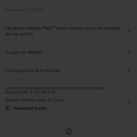
ID de produit 02715368
Les jeans Halara Flex™ sont conçus pour les modes
de vie actifs.
Conçu pour avoir une apparence d'un jean, innové pour le confort de
sport, le denim Halara Flex™ vous offre l'extensibilité et la douceur vous
Coupe et détails
permettant de bouger librement.
Taille plate
Poches arrière
Poche avant
Composition & Entretien
Extensible dans les 4 sens
Tissu doux
Boutons décoratifs
Enfilable
Décontracté
Aussi confortable qu’un legging
Tissu léger
Livraison standard gratuite pour les commandes
supérieures à
Longueur 7 / 8
€70,46 EUR
Taille haute
Jambe large
Retours faciles sous 30 jours
Coupe classique
Paiement facile