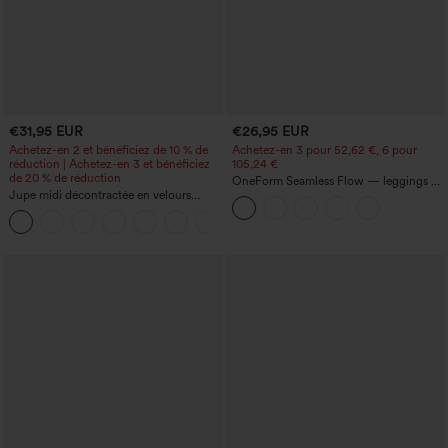
€31,95 EUR
€26,95 EUR
Achetez-en 2 et bénéficiez de 10 % de
Achetez-en 3 pour 52,62 €, 6 pour
réduction | Achetez-en 3 et bénéficiez
105,24 €
de 20 % de réduction
OneForm Seamless Flow — leggings de
Jupe midi décontractée en velours
yoga sans coutures, taille mi-haute, effet
côtelé, taille mi-haute, poches avant
gainant pour le ventre et liftant pour les
+1
latérales à rabat
fesses