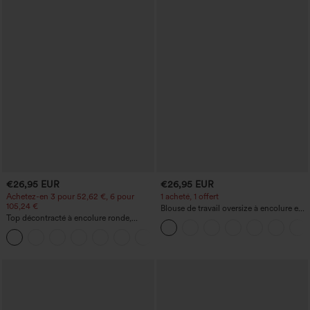
€26,95 EUR
€26,95 EUR
Achetez-en 3 pour 52,62 €, 6 pour
1 acheté, 1 offert
105,24 €
Blouse de travail oversize à encolure en
Top décontracté à encolure ronde,
V, manches courtes, en tissu
manches chauve-souris et coupe ample
anti‑froissage
+1