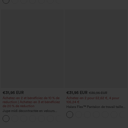
+11
ventre, coupe bootcut, à poches
€31,95 EUR
€31,95 EUR
€35,95 EUR
Achetez-en 2 et bénéficiez de 10 % de
Achetez-en 2 pour 52,62 €, 4 pour
réduction | Achetez-en 3 et bénéficiez
105,24 €
de 20 % de réduction
Halara Flex™ Pantalon de travail taille
Jupe midi décontractée en velours
haute sculptant la silhouette, gainant la
côtelé, taille mi-haute, poches avant
taille, avec poches, jambe large en
+1
latérales à rabat
micro-gaufre