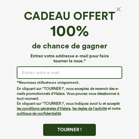
CADEAU OFFERT
Halara Flex™ Denim Heat*
100%
Halara Flex™ Leggings 7/8 taille haute, avec
poches croisées, en denim, chauds et
décontractés
4.7
(
31
)
de chance de gagner
€44,95 EUR
Entrez votre addresse e-mail pour faire
tourner la roue.*
*Nouveaux utilisateurs uniquement.
En cliquant sur "TOURNER !", vous acceptez de recevoir des e-
mails promotionnels d'Halara. Vous pouvez vous désabonner à
tout moment.
En cliquant sur "TOURNER !", vous indiquez avoir lu et accepté
les conditions générales d'Halara
,
les règles de l'activité
et notre
politique de confidentialité
.
TOURNER !