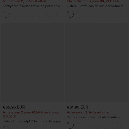
Achetez-en 2, le 3e est offert
Mix & Match : 3 pour 88,30 € EUR
SoftlyZero™ Robe active en peluche dos
Halara Flex™ jean délavé décontracté
nu — Édition Hyper Facile
taille haute à poches, coupe baggy à
+29
jambe large
€35,95 EUR
€31,95 EUR
Achetez-en 2 pour 61,54 € ou 4 pour
Achetez-en 2, le 3e est offert
123,08 €.
Pantalon décontracté taille haute à
Halara UltraSculpt™ leggings de yoga
cordon, coupe large en mélange de lin,
taille haute, gainants avec contrôle du
avec poches