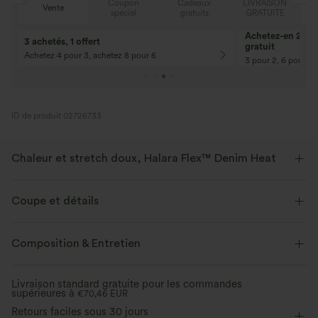
N
Coupon
Cadeaux
LIVRAISON
Vente
E
spécial
gratuits
GRATUITE
10% de réduction
12% de réductio
Pour toute commande de 107,00 € et
Pour toute comman
plus ! Code : Aug2026
plus ! Code : Aug2
ID de produit 02726733
Chaleur et stretch doux, Halara Flex™ Denim Heat
Une douceur qui se ressent, avec de l’élasticité pour un confort quotidien
optimal.
Coupe et détails
Extensible dans les 4 sens
Tissu doux
Taille croisée
Poches arrière
Poches latérales
Composition & Entretien
Croisé
Enfilable
Décontracté
Taille haute
Polaire chaude
Livraison standard gratuite pour les commandes
supérieures à
Ajusté
€70,46 EUR
Élasticité quatre directions
Skinny
Retours faciles sous 30 jours