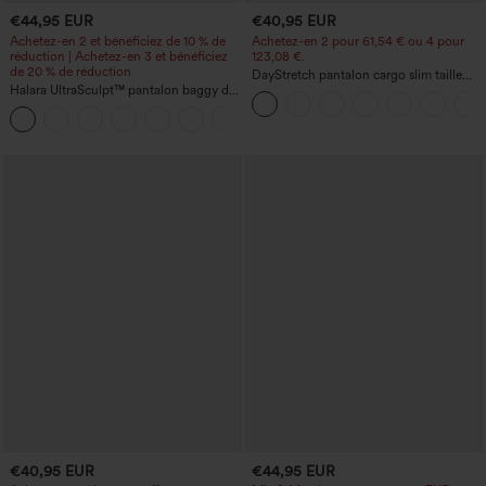
€44,95 EUR
€40,95 EUR
Achetez-en 2 et bénéficiez de 10 % de
Achetez-en 2 pour 61,54 € ou 4 pour
réduction | Achetez-en 3 et bénéficiez
123,08 €.
de 20 % de réduction
DayStretch pantalon cargo slim taille
Halara UltraSculpt™ pantalon baggy de
haute, poches zippées, uni
yoga taille haute à effet gainant pour le
ventre, à rayures color block, avec
poches
€40,95 EUR
€44,95 EUR