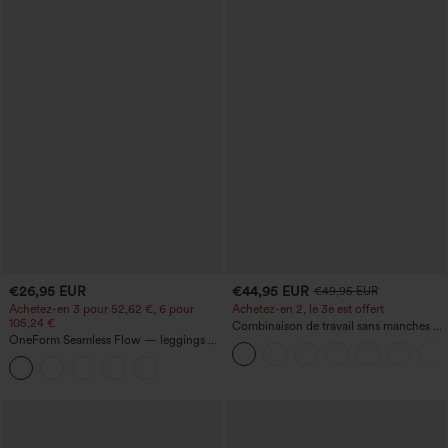
€26,95 EUR
€44,95 EUR
€49,95 EUR
Achetez-en 3 pour 52,62 €, 6 pour
Achetez-en 2, le 3e est offert
105,24 €
Combinaison de travail sans manches à
OneForm Seamless Flow — leggings de
encolure bateau, côtés noués, toucher
yoga sans coutures, taille mi-haute, effet
frais, rayée, avec poches — Édition Easy
gainant pour le ventre et liftant pour les
Peezy
fesses