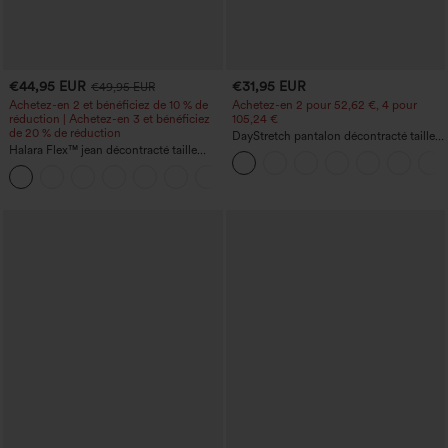
€44,95 EUR
€31,95 EUR
€49,95 EUR
Achetez-en 2 et bénéficiez de 10 % de
Achetez-en 2 pour 52,62 €, 4 pour
réduction | Achetez-en 3 et bénéficiez
105,24 €
de 20 % de réduction
DayStretch pantalon décontracté taille
Halara Flex™ jean décontracté taille
haute à jambe en forme de tonneau
haute, large, avec poches, ourlet
avec poches
+1
retroussé et effet délavé