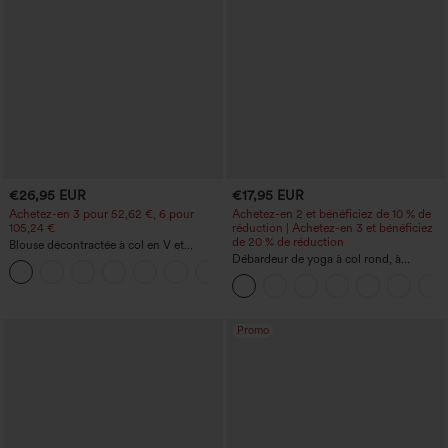
€26,95 EUR
€17,95 EUR
Achetez-en 3 pour 52,62 €, 6 pour
Achetez-en 2 et bénéficiez de 10 % de
105,24 €
réduction | Achetez-en 3 et bénéficiez
de 20 % de réduction
Blouse décontractée à col en V et
manches courtes bouffantes
Débardeur de yoga à col rond, à
fronces, effet rafraîchissant - UPF50+
Promo