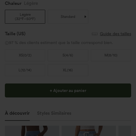
Chaleur
Légère
Légère
Standard
(
32°F~50°F
)
Taille
(US)
Guide des tailles
97 % des clients estiment que la taille correspond bien.
XS
(
0/2
)
S
(
4/6
)
M
(
8/10
)
L
(
12/14
)
XL
(
16
)
+ Ajouter au panier
À découvrir
Styles Similaires