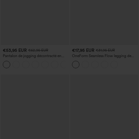
€53,95 EUR
€17,95 EUR
€62,95 EUR
€31,95 EUR
Pantalon de jogging décontracté en
OneForm Seamless Flow legging de
French terry à imprimé denim, taille mi-
yoga taille haute, gainant pour le ventre
haute, style jean, avec poches
et effet rehausseur de fesses