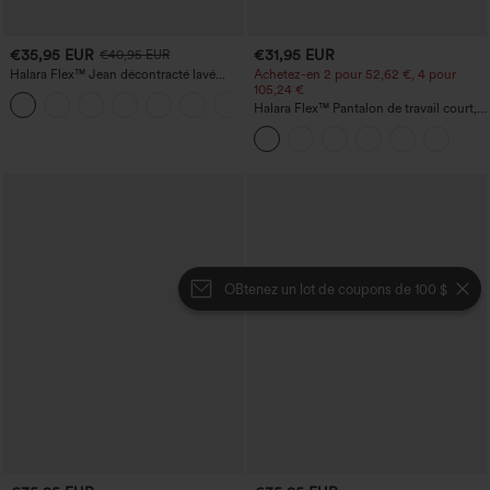
€35,95 EUR
€31,95 EUR
€40,95 EUR
Halara Flex™ Jean décontracté lavé
Achetez-en 2 pour 52,62 €, 4 pour
taille haute à poche croisée
105,24 €
+1
Halara Flex™ Pantalon de travail court,
taille haute, coupe fuselée, à poches
OBtenez un lot de coupons de 100 $