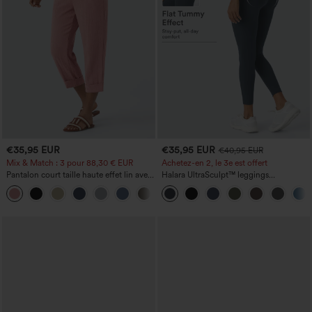
€35,95 EUR
€35,95 EUR
€40,95 EUR
Mix & Match : 3 pour 88,30 € EUR
Achetez-en 2, le 3e est offert
Pantalon court taille haute effet lin avec
Halara UltraSculpt™ leggings
poche zippée
d'entraînement taille haute — fronces
+7
liftantes pour le fessier, maintien gainant
du ventre et poche