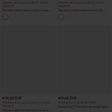
Achetez-en 2 pour 52,62 €, 4 pour
Achetez-en 3 pour 52,62 €, 6 pour
105,24 €
105,24 €
Pantalon taille haute à cordon avec
Top décontracté à encolure ronde,
poches, jambe large et coupe ample,
manches chauve-souris et coupe ample
+15
style décontracté, effet lin
€35,95 EUR
€31,95 EUR
Achetez-en 2 pour 61,54 € ou 4 pour
Achetez-en 2, le 3e est offert
123,08 €.
Halara Flex™ Pantalon de travail taille
Pantalon décontracté taille haute à
haute avec poche latérale arrière et