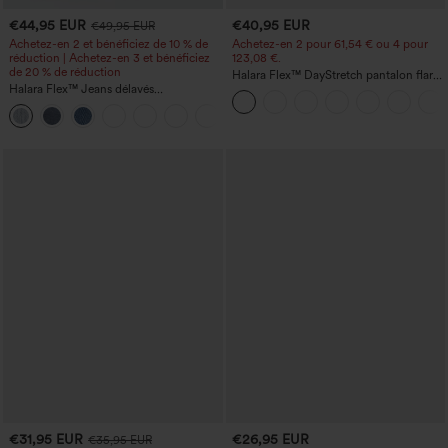
€44,95 EUR
€40,95 EUR
€49,95 EUR
Achetez-en 2 et bénéficiez de 10 % de
Achetez-en 2 pour 61,54 € ou 4 pour
réduction | Achetez-en 3 et bénéficiez
123,08 €.
de 20 % de réduction
Halara Flex™ DayStretch pantalon flare
Halara Flex™ Jeans délavés
de travail, taille mi-haute, poche latérale
décontractés, coupe baggy à jambe
zippée
+5
large, taille basse asymétrique, poches
zippées
€31,95 EUR
€26,95 EUR
€35,95 EUR