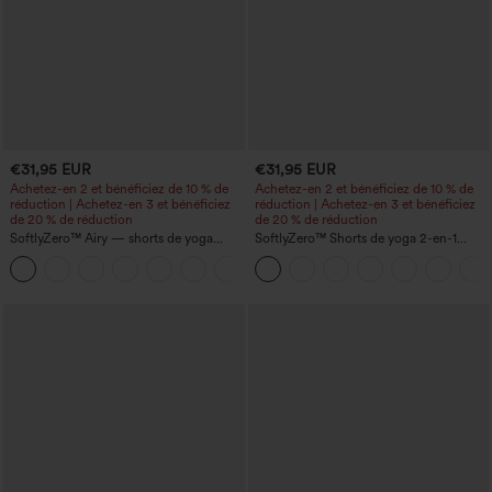
€31,95 EUR
€31,95 EUR
Achetez-en 2 et bénéficiez de 10 % de
Achetez-en 2 et bénéficiez de 10 % de
réduction | Achetez-en 3 et bénéficiez
réduction | Achetez-en 3 et bénéficiez
de 20 % de réduction
de 20 % de réduction
SoftlyZero™ Airy — shorts de yoga
SoftlyZero™ Shorts de yoga 2-en-1
super taille haute 2-en-1 InstantCool
InstantCool, super taille haute, aérés, 5''
+25
avec poches
avec poches — longueur allongée