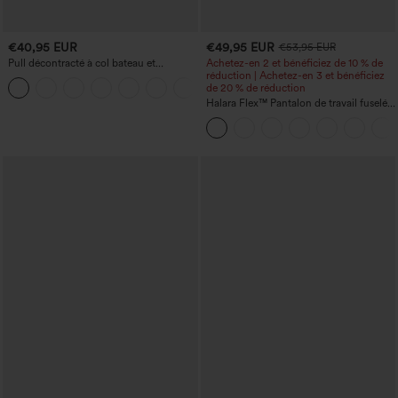
€40,95 EUR
€49,95 EUR
€53,95 EUR
Pull décontracté à col bateau et
Achetez-en 2 et bénéficiez de 10 % de
manches chauve-souris
réduction | Achetez-en 3 et bénéficiez
+1
de 20 % de réduction
Halara Flex™ Pantalon de travail fuselé,
uni, taille haute, avec poches