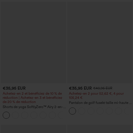
€35,95 EUR
€35,95 EUR
€40,95 EUR
Achetez-en 2 et bénéficiez de 10 % de
Achetez-en 2 pour 52,62 €, 4 pour
réduction | Achetez-en 3 et bénéficiez
105,24 €
de 20 % de réduction
Pantalon de golf fuselé taille mi-haute à
Shorts de yoga SoftlyZero™ Airy 2-en-1
cordon, ourlet incurvé, séchage rapide,
InstantCool, super taille haute, 7" avec
avec poches — UPF40+
+23
poches