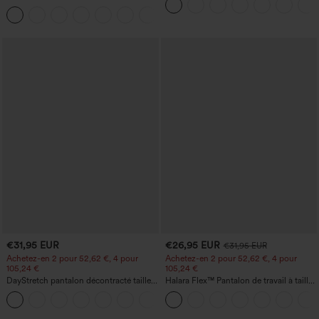
jambe droite, effet lin, avec poches
légère coupe évasée
+5
€31,95 EUR
€26,95 EUR
€31,95 EUR
Achetez-en 2 pour 52,62 €, 4 pour
Achetez-en 2 pour 52,62 €, 4 pour
105,24 €
105,24 €
DayStretch pantalon décontracté taille
Halara Flex™ Pantalon de travail à taille
haute avec poches et coupe droite
haute, jambe large, avec poches, en
+23
maille gaufrée