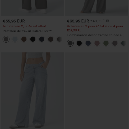
€35,95 EUR
€35,95 EUR
€40,95 EUR
Achetez-en 2, le 3e est offert
Achetez-en 2 pour 61,54 € ou 4 pour
123,08 €.
Pantalon de travail Halara Flex™
DayStretch à taille haute, avec poches et
Combinaison décontractée chinée à
+23
coupe droite
bretelles réglables, fronces et jambes
larges, avec poches — facile comme
tout