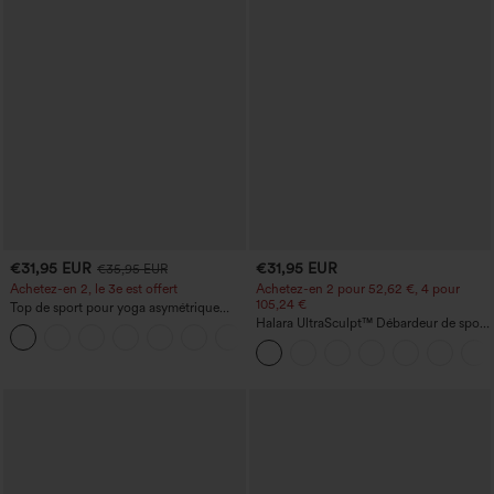
€31,95 EUR
€31,95 EUR
€35,95 EUR
Achetez-en 2, le 3e est offert
Achetez-en 2 pour 52,62 €, 4 pour
105,24 €
Top de sport pour yoga asymétrique
(une épaule) à manches longues avec
Halara UltraSculpt™ Débardeur de sport
+3
ouverture pour le pouce, ourlet arrondi
à col rond et ourlet arrondi
haut-bas, séchage rapide, soutien-gorge
intégré.