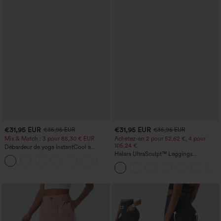
€31,95 EUR
€31,95 EUR
€35,95 EUR
€35,95 EUR
Mix & Match : 3 pour 88,30 € EUR
Achetez-en 2 pour 52,62 €, 4 pour
105,24 €
Débardeur de yoga InstantCool à
encolure en U et ourlet arrondi –
Halara UltraSculpt™ Leggings
UPF50+
d'entraînement sculptants taille haute,
effet ventre plat, avec poche