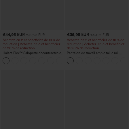
€44,95 EUR
€35,95 EUR
€49,95 EUR
€40,95 EUR
Achetez-en 2 et bénéficiez de 10 % de
Achetez-en 2 et bénéficiez de 10 % de
réduction | Achetez-en 3 et bénéficiez
réduction | Achetez-en 3 et bénéficiez
de 20 % de réduction
de 20 % de réduction
Halara Flex™ Salopette décontractée en
Pantalon de travail ample taille mi-
denim lavé à encolure en V avec poche
haute, coupe « barrel » (jambe en forme
+1
de tonneau) avec poches