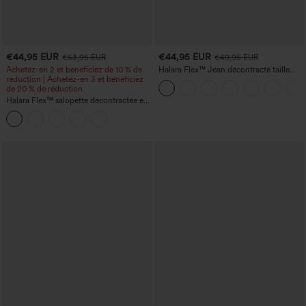
€44,95 EUR
€44,95 EUR
€53,95 EUR
€49,95 EUR
Achetez-en 2 et bénéficiez de 10 % de
Halara Flex™ Jean décontracté taille
réduction | Achetez-en 3 et bénéficiez
haute, jambe droite, délavé, avec poches
de 20 % de réduction
Halara Flex™ salopette décontractée en
denim délavé à encolure carrée avec
poches