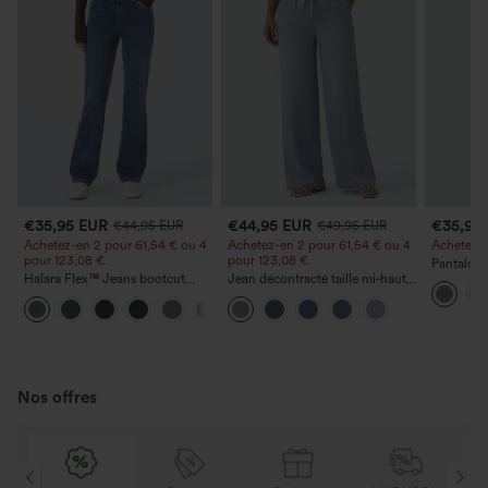
€35,95 EUR
€44,95 EUR
€35,95
€44,95 EUR
€49,95 EUR
Achetez-en 2 pour 61,54 € ou 4
Achetez-en 2 pour 61,54 € ou 4
Achetez-en
pour 123,08 €.
pour 123,08 €.
Pantalon 
Halara Flex™ Jeans bootcut
Jean décontracté taille mi‑haute,
DayStretch
décontractés taille haute, effet
à cordon de serrage, avec
poches et
+5
délavé, avec poches
poches
Nos offres