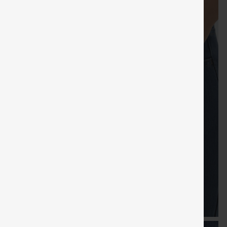
KOSTENLOSER
KOSTENLO
Verkauf
Sondergutschein
Gratisgeschenke
VERSAND
VERSAN