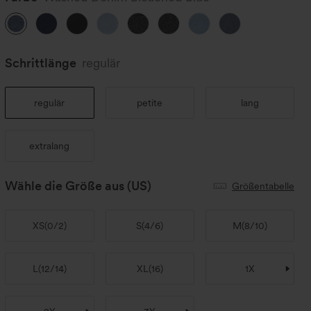
Schrittlänge️
regulär
regulär
petite
lang
extralang
Wähle die Größe aus
(US)
Größentabelle
XS
(
0/2
)
S
(
4/6
)
M
(
8/10
)
L
(
12/14
)
XL
(
16
)
1X