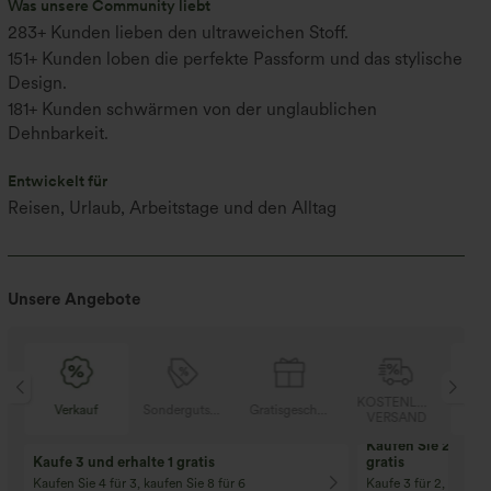
Was unsere Community liebt
283+ Kunden lieben den ultraweichen Stoff.
151+ Kunden loben die perfekte Passform und das stylische
Design.
181+ Kunden schwärmen von der unglaublichen
Dehnbarkeit.
Entwickelt für
Reisen, Urlaub, Arbeitstage und den Alltag
Unsere Angebote
SER
KOSTENLOSER
Verkauf
Sondergutschein
Gratisgeschenke
V
D
VERSAND
Kaufen Sie 2 und e
Kaufe 3 und erhalte 1 gratis
gratis
Kaufen Sie 4 für 3, kaufen Sie 8 für 6
Kaufe 3 für 2, Kaufe 6