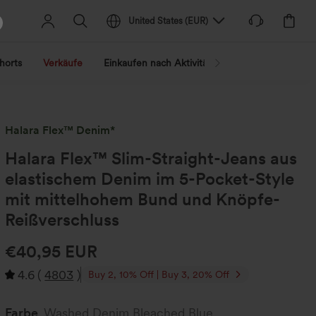
United States
(
EUR
)
horts
Verkäufe
Einkaufen nach Aktivität
Nach Trend shopp
Halara Flex™ Denim*
Halara Flex™ Slim-Straight-Jeans aus
elastischem Denim im 5-Pocket-Style
mit mittelhohem Bund und Knöpfe-
Reißverschluss
€40,95 EUR
4.6
(
4803
)
Buy 2, 10% Off | Buy 3, 20% Off
Farbe
Washed Denim Bleached Blue