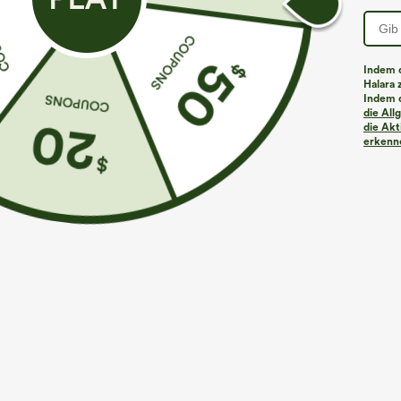
Indem d
Halara 
Indem d
die Al
die Akt
erkenne