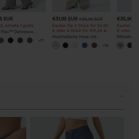
95 EUR
€31,95 EUR
€35,95 E
€35,95 EUR
2, erhalte 1 gratis
Kaufen Sie 2 Stück für 52,62
Kaufen Sie 
€ oder 4 Stück für 105,24 €.
€ oder 4 St
a Flex™ Dehnbare
hose mit hohem Bund
Hochtaillierte Hose mit
Mittelhohe
+17
itentasche hinten
Kordelzug und Taschen,
versehene,
+19
weitem Bein, lässig und
schnelltro
locker in Leinenoptik
mit schmal
Schnitt, a
und Tasche