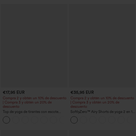
€17,95 EUR
€35,95 EUR
Compra 2 y obtén un 10% de descuento
Compra 2 y obtén un 10% de descuento
| Compra 3 y obtén un 20% de
| Compra 3 y obtén un 20% de
descuento
descuento
Top de yoga de tirantes con escote
SoftlyZero™ Airy Shorts de yoga 2 en 1
redondo, fruncido y tacto fresco -
InstantCool de talle súper alto, 7" con
+16
UPF50+
bolsillos