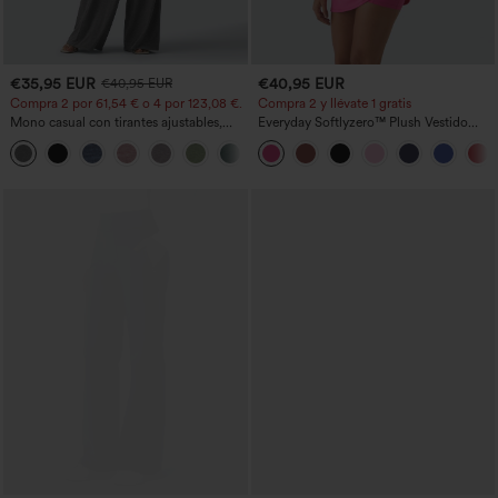
€35,95 EUR
€40,95 EUR
€40,95 EUR
Compra 2 por 61,54 € o 4 por 123,08 €.
Compra 2 y llévate 1 gratis
Mono casual con tirantes ajustables,
Everyday Softlyzero™ Plush Vestido
fruncidos, pierna ancha, tejido jaspeado
deportivo sin espalda 2 en 1
+10
y bolsillos - Easy Peezy
acampanado -Wannabe -Easy Peezy