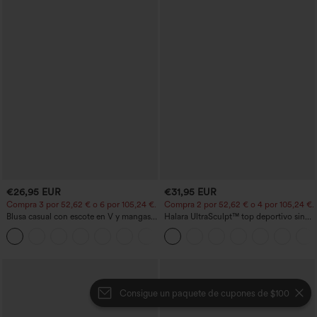
€26,95 EUR
€31,95 EUR
Compra 3 por 52,62 € o 6 por 105,24 €.
Compra 2 por 52,62 € o 4 por 105,24 €.
Blusa casual con escote en V y mangas
Halara UltraSculpt™ top deportivo sin
cortas abullonadas
mangas con escote redondo y bajo
curvo
Consigue un paquete de cupones de $100