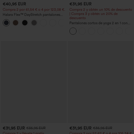
€40,95 EUR
€31,95 EUR
Compra 2 por 61,54 € o 4 por 123,08 €.
Compra 2 y obtén un 10% de descuento
| Compra 3 y obtén un 20% de
Halara Flex™ DayStretch pantalones
descuento
acampanados de trabajo de tiro medio
+12
con bolsillo lateral con cremallera
Pantalones cortos de yoga 2 en 1 con
bolsillo trasero de talle muy alto y
bolsillo lateral oculto de 5&#39;&#39;
de longitud más larga
€31,95 EUR
€31,95 EUR
€35,95 EUR
€35,95 EUR
Compra 2 y llévate 1 gratis
Compra 2 por 52,62 € o 4 por 105,24 €.