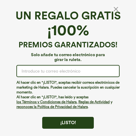
UN REGALO GRATIS
¡100%
PREMIOS GARANTIZADOS!
Solo añade tu correo electrónico para
girar la ruleta.
¡Ups!
No podemos encontrar la página que estás buscando.
Al hacer clic en "¡LISTO!", aceptas recibir correos electrónicos de
marketing de Halara. Puedes cancelar la suscripción en cualquier
momento.
Seguir comprando
Al hacer clic en "¡LISTO!", has leído y aceptas
los Términos y Condiciones de Halara
,
Reglas de Actividad
y
reconoces la Política de Privacidad de Halara
.
¡LISTO!