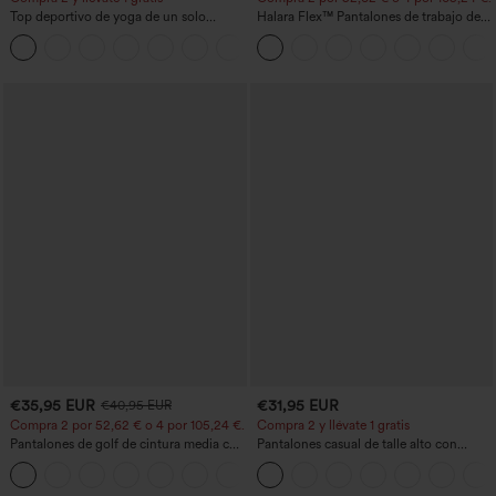
Top deportivo de yoga de un solo
Halara Flex™ Pantalones de trabajo de
hombro, manga larga con agujero para
talle alto, moldeadores del cuerpo, que
+3
el pulgar, dobladillo curvo estilo high-
estilizan la cintura, con bolsillos, de
low (frente más corto, espalda más
pierna ancha en micro‑waffle
larga), de secado rápido, con sujetador
incorporado
€35,95 EUR
€31,95 EUR
€40,95 EUR
Compra 2 por 52,62 € o 4 por 105,24 €.
Compra 2 y llévate 1 gratis
Pantalones de golf de cintura media con
Pantalones casual de talle alto con
cordón, dobladillo curvo, secado rápido,
cordón, pernera ancha, en mezcla de
+2
de corte cónico y con bolsillos - UPF40+
lino y con bolsillos