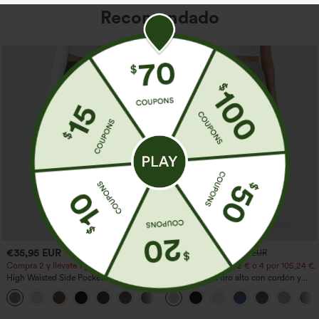
Recomendado
€35,95 EUR
€31,95 EUR
€35,95 EUR
Compra 2 y llévate 1 gratis
Compra 2 por 52,62 € o 4 por 105,24 €.
High Waisted Side Pocket Straight Leg
Pantalones de tiro alto con cordón y
Work Pants
bolsillos, pernera ancha, holgados y de
+23
estilo casual con tacto de lino.