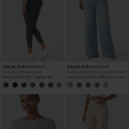
€35,95 EUR
€44,95 EUR
€40,95 EUR
€49,95 EUR
Compra 2 y llévate 1 gratis
Compra 2 por 61,54 € o 4 por 123,08 €.
Halara UltraSculpt™ leggings de
Jeans casual de tiro medio con cordón y
entrenamiento moldeadores de talle alto
bolsillos
+11
con fruncido trasero que realza los
glúteos, control de abdomen y bolsillos