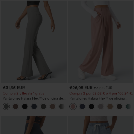
€31,95 EUR
€26,95 EUR
€31,95 EUR
Compra 2 y llévate 1 gratis
Compra 2 por 52,62 € o 4 por 105,24 €.
Pantalones Halara Flex™ de oficina de
Pantalones Halara Flex™ de oficina
tiro alto ligeramente acampanados con
anchos plisados de tiro alto con bolsillos
+13
bolsillos
en tela tipo gofre