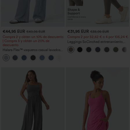
€44,95 EUR
€31,95 EUR
€49,95 EUR
€35,95 EUR
Compra 2 y obtén un 10% de descuento
Compra 2 por 52,62 € o 4 por 105,24 €.
| Compra 3 y obtén un 20% de
Leggings SoCinched entrenamiento
descuento
moldeador abdomen bolsillo lateral tiro
Halara Flex™ vaqueros casual lavados
alto
asimétricos de tiro bajo con bolsillos
+5
con cremallera, corte baggy y pierna
ancha