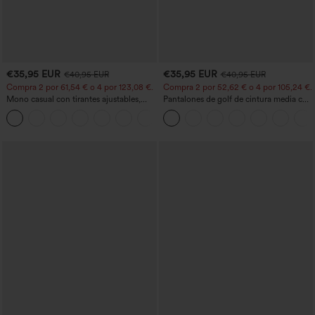
€35,95 EUR
€35,95 EUR
€40,95 EUR
€40,95 EUR
Compra 2 por 61,54 € o 4 por 123,08 €.
Compra 2 por 52,62 € o 4 por 105,24 €.
Mono casual con tirantes ajustables,
Pantalones de golf de cintura media con
fruncidos, pierna ancha, tejido jaspeado
cordón, dobladillo curvo, secado rápido,
+10
y bolsillos - Easy Peezy
de corte cónico y con bolsillos - UPF40+