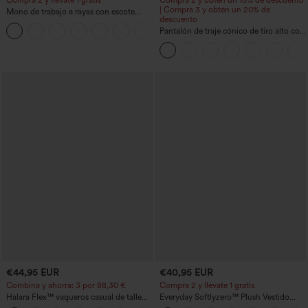
Compra 2 y llévate 1 gratis
Compra 2 y obtén un 10% de descuento
| Compra 3 y obtén un 20% de
Mono de trabajo a rayas con escote
descuento
barco, sin mangas, lazo lateral, tacto
+8
Cool Touch y bolsillos - Edición Easy
Pantalón de traje cónico de tiro alto con
Peezy
bolsillos
€44,95 EUR
€40,95 EUR
Combina y ahorra: 3 por 88,30 €
Compra 2 y llévate 1 gratis
Halara Flex™ vaqueros casual de talle
Everyday Softlyzero™ Plush Vestido
alto con bolsillos, estilo baggy de pierna
deportivo sin espalda 2 en 1