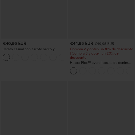
€40,95 EUR
€44,95 EUR
€49,95 EUR
Jersey casual con escote barco y
Compra 2 y obtén un 10% de descuento
mangas murciélago
| Compra 3 y obtén un 20% de
+1
descuento
Halara Flex™ overol casual de denim
lavado con escote en V y bolsillos