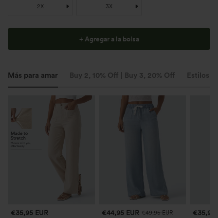
2X
3X
+ Agregar a la bolsa
Más para amar
Buy 2, 10% Off | Buy 3, 20% Off
Estilos s
€35,95 EUR
€44,95 EUR
€35,95
€49,95 EUR