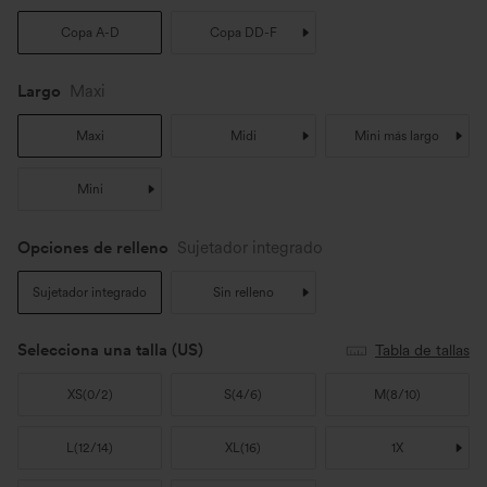
Copa A-D
Copa DD-F
Largo
Maxi
Maxi
Midi
Mini más largo
Mini
Opciones de relleno
Sujetador integrado
Sujetador integrado
Sin relleno
Selecciona una talla
(US)
Tabla de tallas
XS
(
0/2
)
S
(
4/6
)
M
(
8/10
)
L
(
12/14
)
XL
(
16
)
1X