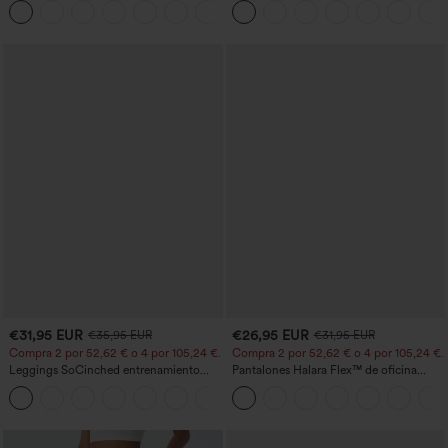
+1
€31,95 EUR
€26,95 EUR
€35,95 EUR
€31,95 EUR
Compra 2 por 52,62 € o 4 por 105,24 €.
Compra 2 por 52,62 € o 4 por 105,24 €.
Leggings SoCinched entrenamiento
Pantalones Halara Flex™ de oficina
moldeador abdomen bolsillo lateral tiro
anchos plisados de tiro alto con bolsillos
+16
alto
en tela tipo gofre