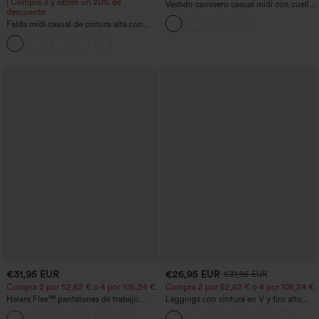
| Compra 3 y obtén un 20% de
Vestido camisero casual midi con cuello,
descuento
mangas casquillo, cinturón, dobladillo
Falda midi casual de cintura alta con
curvo con abertura y bolsillos
control abdominal, fruncida, bajo curvo,
2 en 1 en forro polar y PU
€31,95 EUR
€26,95 EUR
€31,95 EUR
Compra 2 por 52,62 € o 4 por 105,24 €.
Compra 2 por 52,62 € o 4 por 105,24 €.
Halara Flex™ pantalones de trabajo
Leggings con cintura en V y tiro alto
cortos de talle alto con bolsillos y
acampanados