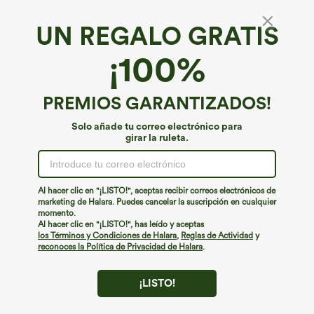
UN REGALO GRATIS
Vestido maxi con escote halter y lazada en la
¡100%
espalda, sujetador incorporado y bolsillos
4.5
(
395
)
PREMIOS GARANTIZADOS!
€49,95 EUR
Buy 2, 10% Off | Buy 3, 20% Off
Solo añade tu correo electrónico para
girar la ruleta.
Al hacer clic en "¡LISTO!", aceptas recibir correos electrónicos de
marketing de Halara. Puedes cancelar la suscripción en cualquier
momento.
Al hacer clic en "¡LISTO!", has leído y aceptas
los Términos y Condiciones de Halara
,
Reglas de Actividad
y
reconoces la Política de Privacidad de Halara
.
¡LISTO!