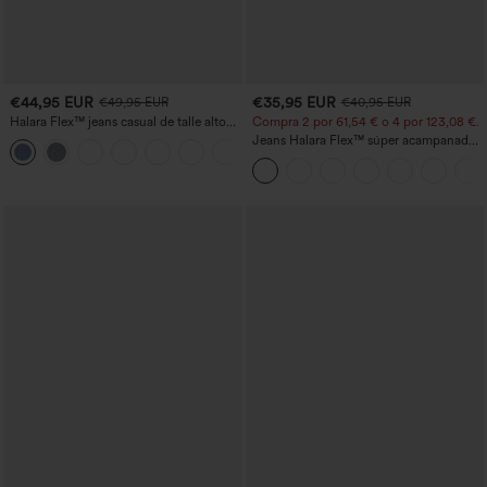
€44,95 EUR
€35,95 EUR
€49,95 EUR
€40,95 EUR
Halara Flex™ jeans casual de talle alto
Compra 2 por 61,54 € o 4 por 123,08 €.
con bolsillos, pierna recta y lavados
Jeans Halara Flex™ súper acampanado
+3
elástico lavado bolsillo cruzado tiro alto