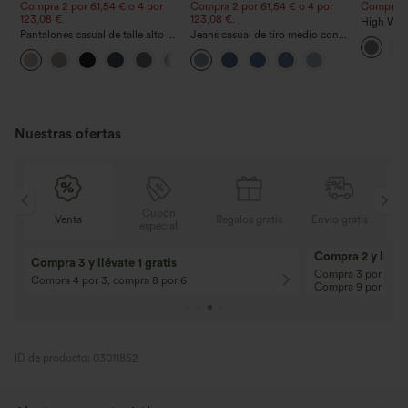
Compra 2 por 61,54 € o 4 por
Compra 2 por 61,54 € o 4 por
Compra 2 y
123,08 €.
123,08 €.
High Wais
Pantalones casual de talle alto y
Jeans casual de tiro medio con
Straight 
pierna recta con tacto de lino y
cordón y bolsillos
+5
bolsillos
Nuestras ofertas
Cupón
Regalos gratis
Envío gratis
Venta
especial
10% de descuento
12% de descuent
¡En pedidos superiores a 107,00 EUR!
¡En pedidos superio
Código: Aug2026
Código: Aug2026
ID de producto: 03011852