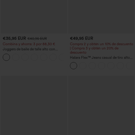
€35,95 EUR
€49,95 EUR
€40,95 EUR
Combina y ahorra: 3 por 88,30 €
Compra 2 y obtén un 10% de descuento
| Compra 3 y obtén un 20% de
Joggers de baile de talle alto con
descuento
cordón, fruncidos, corte cónico, secado
rápido, tacto fresco y bolsillos - UPF40+
Halara Flex™ Jeans casual de tiro alto
con control abdominal, pernera ancha y
bolsillos