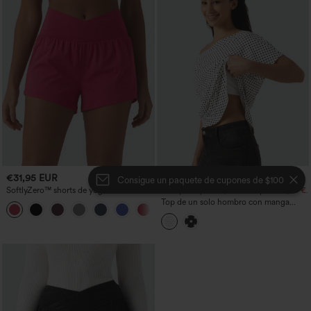
€31,95 EUR
€31,95 EUR
€40,95 EUR
Consigue un paquete de cupones de $100
SoftlyZero™ shorts de yoga 2-en-1
Compra 2 por 52,62 € o 4 por 105,24 €.
InstantCool, talle alto cruzado, ligeros y
Top de un solo hombro con manga
+11
transpirables, 3'' con bolsillos
corta, dobladillo curvo high‑low,
sujetador integrado y estampado de
lunares, estilo casual