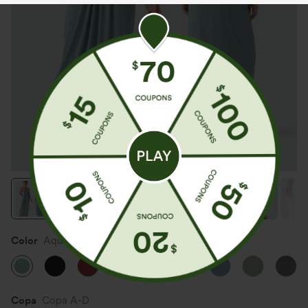
Color
Aquifer
Copa
Copa A-D