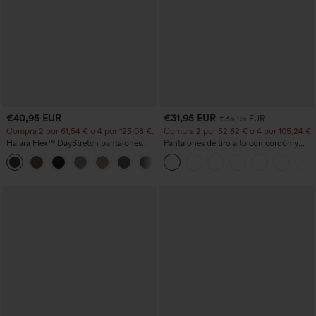
€40,95 EUR
€31,95 EUR
€35,95 EUR
Compra 2 por 61,54 € o 4 por 123,08 €.
Compra 2 por 52,62 € o 4 por 105,24 €.
Halara Flex™ DayStretch pantalones
Pantalones de tiro alto con cordón y
acampanados de trabajo de tiro medio
bolsillos, pernera ancha, holgados y de
+12
con bolsillo lateral con cremallera
estilo casual con tacto de lino.