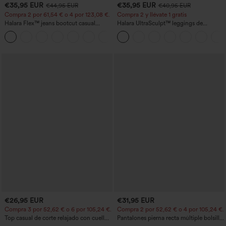
€35,95 EUR
€35,95 EUR
€44,95 EUR
€40,95 EUR
Compra 2 por 61,54 € o 4 por 123,08 €.
Compra 2 y llévate 1 gratis
Halara Flex™ jeans bootcut casual
Halara UltraSculpt™ leggings de
lavados, de talle alto y con bolsillos
entrenamiento moldeadores de talle alto
+5
con fruncido trasero que realza los
glúteos, control de abdomen y bolsillos
€26,95 EUR
€31,95 EUR
Compra 3 por 52,62 € o 6 por 105,24 €.
Compra 2 por 52,62 € o 4 por 105,24 €.
Top casual de corte relajado con cuello
Pantalones pierna recta múltiple bolsillo
redondo y mangas murciélago.
botón tiro alto