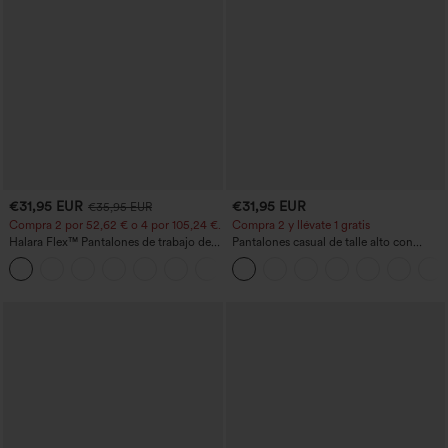
€31,95 EUR
€31,95 EUR
€35,95 EUR
Compra 2 por 52,62 € o 4 por 105,24 €.
Compra 2 y llévate 1 gratis
Halara Flex™ Pantalones de trabajo de
Pantalones casual de talle alto con
talle alto, moldeadores del cuerpo, que
cordón, pernera ancha, en mezcla de
+10
estilizan la cintura, con bolsillos, de
lino y con bolsillos
pierna ancha en micro‑waffle