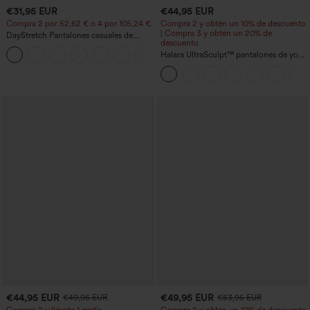
€31,95 EUR
€44,95 EUR
Compra 2 por 52,62 € o 4 por 105,24 €.
Compra 2 y obtén un 10% de descuento
| Compra 3 y obtén un 20% de
DayStretch Pantalones casuales de
descuento
cintura alta con pernera tipo barril y
+5
bolsillos
Halara UltraSculpt™ pantalones de yoga
holgados de talle alto con control
abdominal, rayas color block y bolsillos
€44,95 EUR
€49,95 EUR
€49,95 EUR
€53,95 EUR