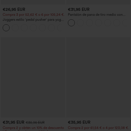
€26,95 EUR
€31,95 EUR
Compra 3 por 52,62 € o 6 por 105,24 €.
Pantalón de pana de tiro medio con
cremallera
Joggers estilo 'pedal pusher' para yoga
de talle alto, fruncidos y jaspeados, con
+4
bolsillos
€31,95 EUR
€35,95 EUR
€35,95 EUR
Compra 2 y obtén un 10% de descuento
Compra 2 por 61,54 € o 4 por 123,08 €.