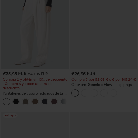
€35,95 EUR
€26,95 EUR
€40,95 EUR
Compra 2 y obtén un 10% de descuento
Compra 3 por 52,62 € o 6 por 105,24 €.
| Compra 3 y obtén un 20% de
OneForm Seamless Flow – Leggings de
descuento
yoga sin costuras, tiro medio, control de
Pantalones de trabajo holgados de talle
abdomen y realce de glúteos
medio con bolsillos y pernera estilo
+3
barril
Rebajas