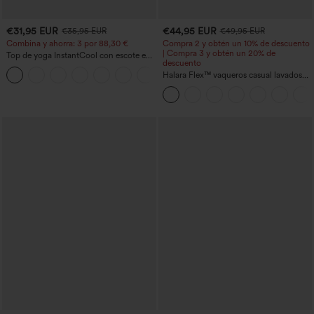
€31,95 EUR
€44,95 EUR
€35,95 EUR
€49,95 EUR
Combina y ahorra: 3 por 88,30 €
Compra 2 y obtén un 10% de descuento
| Compra 3 y obtén un 20% de
Top de yoga InstantCool con escote en
descuento
U y bajo curvado - UPF50+
Halara Flex™ vaqueros casual lavados
asimétricos de tiro bajo con bolsillos
con cremallera, corte baggy y pierna
ancha