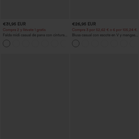
€31,95 EUR
€26,95 EUR
Compra 2 y llévate 1 gratis
Compra 3 por 52,62 € o 6 por 105,24 €.
Falda midi casual de pana con cintura
Blusa casual con escote en V y mangas
media y bolsillo lateral frontal con
cortas abullonadas
+1
solapa