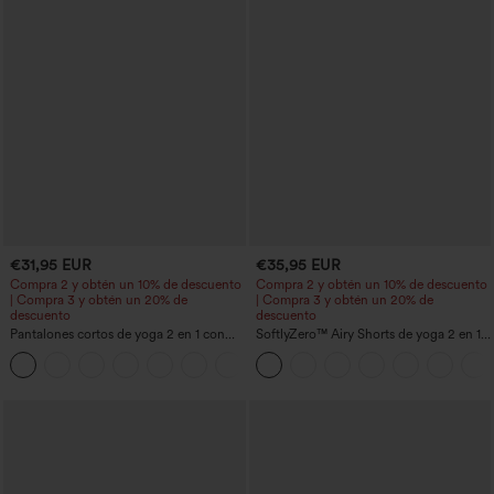
€31,95 EUR
€35,95 EUR
Compra 2 y obtén un 10% de descuento
Compra 2 y obtén un 10% de descuento
| Compra 3 y obtén un 20% de
| Compra 3 y obtén un 20% de
descuento
descuento
Pantalones cortos de yoga 2 en 1 con
SoftlyZero™ Airy Shorts de yoga 2 en 1
bolsillo trasero de talle muy alto y
InstantCool de talle súper alto, 7" con
+20
bolsillo lateral oculto de 5&#39;&#39;
bolsillos
de longitud más larga