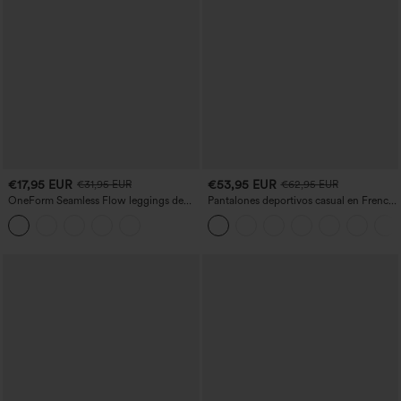
€17,95 EUR
€53,95 EUR
€31,95 EUR
€62,95 EUR
OneForm Seamless Flow leggings de
Pantalones deportivos casual en French
yoga de talle alto con control abdominal
terry con estampado denim, tiro medio,
y realce de glúteos
estilo jeans y bolsillos