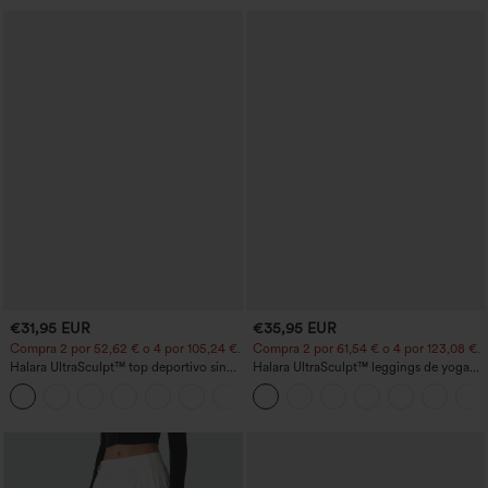
€31,95 EUR
€35,95 EUR
Compra 2 por 52,62 € o 4 por 105,24 €.
Compra 2 por 61,54 € o 4 por 123,08 €.
Halara UltraSculpt™ top deportivo sin
Halara UltraSculpt™ leggings de yoga
mangas con escote redondo y bajo
bootcut de talle alto con control
+11
curvo
abdominal, efecto moldeador y bolsillos