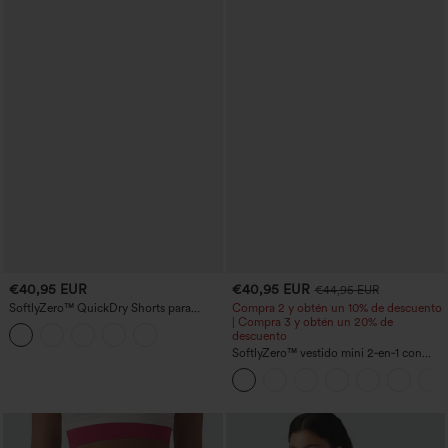
€40,95 EUR
€40,95 EUR
€44,95 EUR
SoftlyZero™ QuickDry Shorts para
Compra 2 y obtén un 10% de descuento
correr 2 en 1 de 5'' con bolsillos — talle
| Compra 3 y obtén un 20% de
alto, control de abdomen, puntos
descuento
reflectantes y dobladillo cruzado
SoftlyZero™ vestido mini 2‑en‑1 con
escote en U aireado y bolsillos,
InstantCool, para baile y actividad —
facilísimo