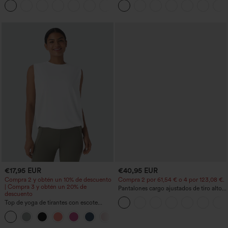
+2
ancha, efecto lavado
acampanado -Wannabe -Easy Peezy
€17,95 EUR
€40,95 EUR
Compra 2 y obtén un 10% de descuento
Compra 2 por 61,54 € o 4 por 123,08 €.
| Compra 3 y obtén un 20% de
Pantalones cargo ajustados de tiro alto
descuento
con múltiples bolsillos y cremallera con
Top de yoga de tirantes con escote
botones
redondo, fruncido y tacto fresco -
+16
UPF50+