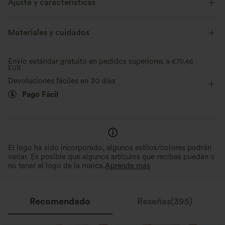
Ajuste y características
Sujetador integrado
Vacaciones
Maxi
Materiales y cuidados
Sin mangas
Elástico en 4 direcciones
Envío estándar gratuito en pedidos superiores a
€70,46
EUR
Devoluciones fáciles en 30 días
Pago Fácil
El logo ha sido incorporado, algunos estilos/colores podrán
variar. Es posible que algunos artículos que recibas puedan o
no tener el logo de la marca.
Aprende más
Recomendado
Reseñas(395)