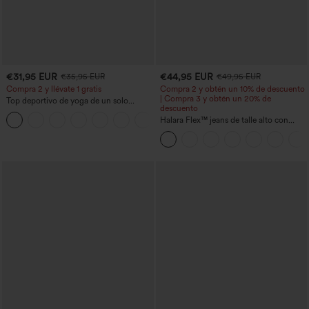
€31,95 EUR
€44,95 EUR
€35,95 EUR
€49,95 EUR
Compra 2 y llévate 1 gratis
Compra 2 y obtén un 10% de descuento
| Compra 3 y obtén un 20% de
Top deportivo de yoga de un solo
descuento
hombro, manga larga con agujero para
+3
el pulgar, dobladillo curvo estilo high-
Halara Flex™ jeans de talle alto con
low (frente más corto, espalda más
bolsillos, dobladillo enrollado, pierna
larga), de secado rápido, con sujetador
ancha y efecto lavado, estilo casual
incorporado