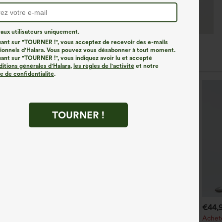
ux utilisateurs uniquement.
uant sur "TOURNER !", vous acceptez de recevoir des e-mails
onnels d'Halara. Vous pouvez vous désabonner à tout moment.
tyles Similaires
uant sur "TOURNER !", vous indiquez avoir lu et accepté
ditions générales d'Halara
,
les règles de l'activité
et notre
ue de confidentialité
.
TOURNER !
€44,95 EUR
€35,95 EUR
€44,
€49,95 EUR
chetez-en 2 pour 61,54 €
Achetez-en 2, le 3e est offert
Achete