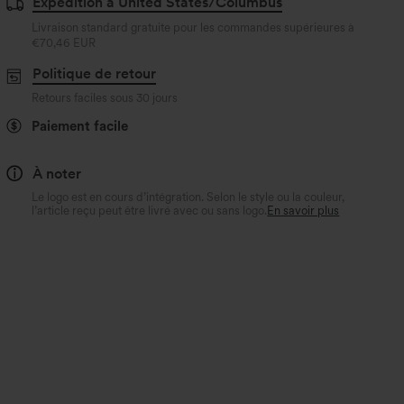
Expédition à United States/Columbus
Livraison standard gratuite pour les commandes supérieures à
€70,46 EUR
Politique de retour
Retours faciles sous 30 jours
Paiement facile
À noter
Le logo est en cours d’intégration. Selon le style ou la couleur,
l’article reçu peut être livré avec ou sans logo.
En savoir plus