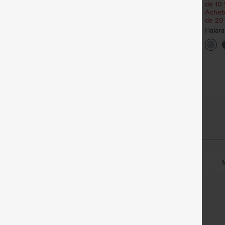
u 4 pour 123,08 €.
de 10 
Pantalon de travail Halara
Achete
ean décontracté taille
Flex™ DayStretch à taille
de 20
+27
i‑haute, à cordon de
haute, avec poches et coupe
errage, avec poches
droite
Halara
décon
jambe 
asymé
Mini
Sans manches
Élasticité quatre directions