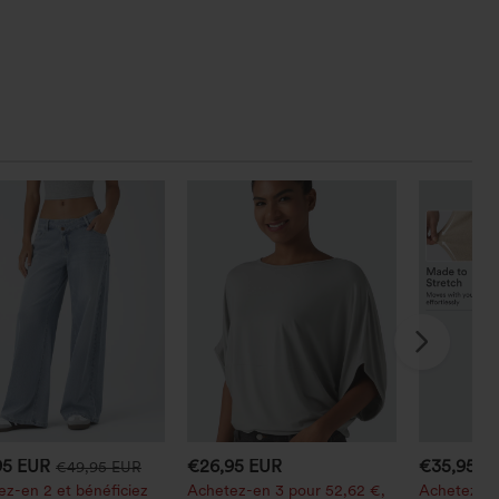
95 EUR
€26,95 EUR
€35,95 E
€49,95 EUR
z-en 2 et bénéficiez
Achetez-en 3 pour 52,62 €,
Achetez-en