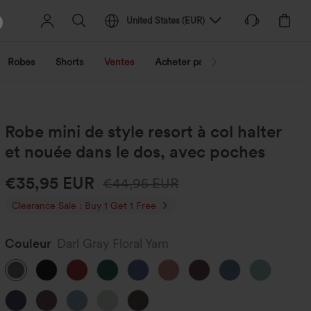
United States
(
EUR
)
Robes
Shorts
Ventes
Acheter par activité
Découvrez 
Robe mini de style resort à col halter
et nouée dans le dos, avec poches
€35,95 EUR
€44,95 EUR
Clearance Sale : Buy 1 Get 1 Free
Couleur
Darl Gray Floral Yarn