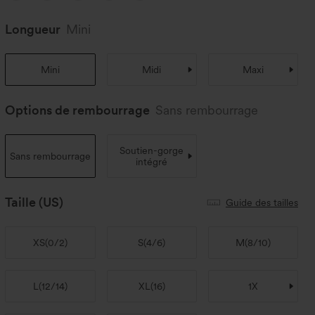
Longueur
Mini
Mini
Midi
Maxi
Options de rembourrage
Sans rembourrage
Soutien-gorge
Sans rembourrage
intégré
Taille
(US)
Guide des tailles
XS
(
0/2
)
S
(
4/6
)
M
(
8/10
)
L
(
12/14
)
XL
(
16
)
1X