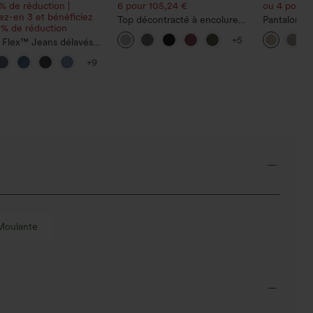
% de réduction |
6 pour 105,24 €
ou 4 pour 1
z-en 3 et bénéficiez
Top décontracté à encolure
Pantalon dé
 % de réduction
ronde, manches chauve-
haute à jam
+5
 Flex™ Jeans délavés
souris et coupe ample
lin, avec p
tractés, coupe baggy à
+9
large, taille basse
trique, poches zippées
Moulante