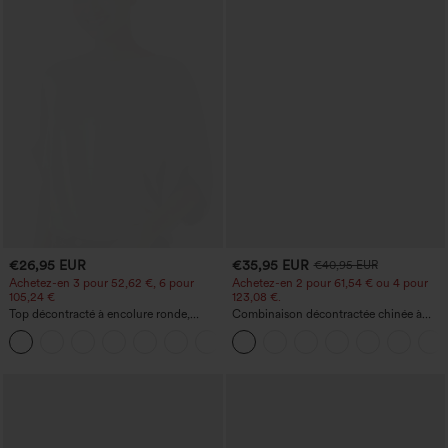
€26,95 EUR
€35,95 EUR
€40,95 EUR
Achetez-en 3 pour 52,62 €, 6 pour
Achetez-en 2 pour 61,54 € ou 4 pour
105,24 €
123,08 €.
Top décontracté à encolure ronde,
Combinaison décontractée chinée à
manches chauve-souris et coupe ample
bretelles réglables, fronces et jambes
+1
larges, avec poches — facile comme
tout