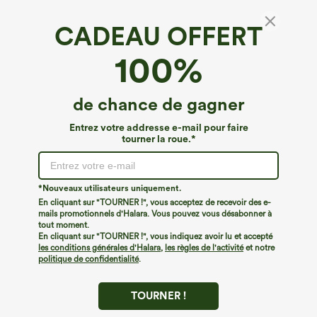
CADEAU OFFERT
Mini-jupe de danse taille haute 2-en-1, coupe
100%
A, à ourlet asymétrique, avec poches
€31,95 EUR
de chance de gagner
Entrez votre addresse e-mail pour faire
tourner la roue.*
*Nouveaux utilisateurs uniquement.
En cliquant sur "TOURNER !", vous acceptez de recevoir des e-
mails promotionnels d'Halara. Vous pouvez vous désabonner à
tout moment.
En cliquant sur "TOURNER !", vous indiquez avoir lu et accepté
les conditions générales d'Halara
,
les règles de l'activité
et notre
politique de confidentialité
.
TOURNER !