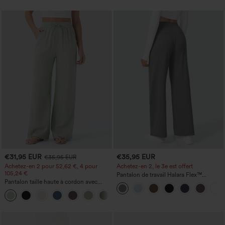
€31,95 EUR
€35,95 EUR
€35,95 EUR
Achetez-en 2 pour 52,62 €, 4 pour
Achetez-en 2, le 3e est offert
105,24 €
Pantalon de travail Halara Flex™
Pantalon taille haute à cordon avec
DayStretch à taille haute, avec poches et
poches, jambe large et coupe ample,
coupe droite
+15
style décontracté, effet lin