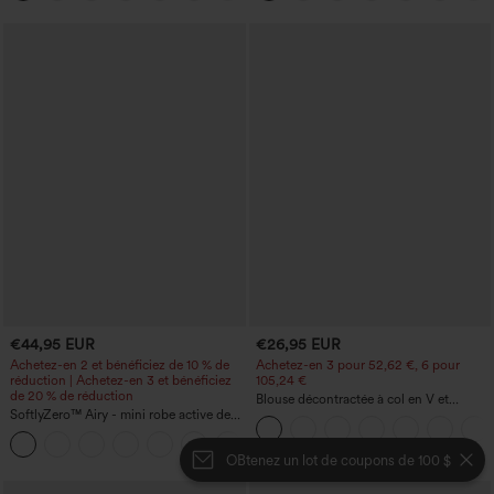
poche, effet sculptant
€44,95 EUR
€26,95 EUR
Achetez-en 2 et bénéficiez de 10 % de
Achetez-en 3 pour 52,62 €, 6 pour
réduction | Achetez-en 3 et bénéficiez
105,24 €
de 20 % de réduction
Blouse décontractée à col en V et
SoftlyZero™ Airy - mini robe active de
manches courtes bouffantes
danse 2-en-1 à effet "Cool Touch" avec
+9
poches — Édition Easy Peezy —
OBtenez un lot de coupons de 100 $
Longueur allongée