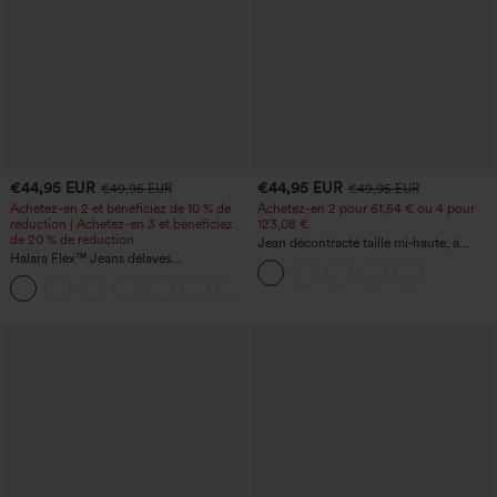
€44,95 EUR
€44,95 EUR
€49,95 EUR
€49,95 EUR
Achetez-en 2 et bénéficiez de 10 % de
Achetez-en 2 pour 61,54 € ou 4 pour
réduction | Achetez-en 3 et bénéficiez
123,08 €.
de 20 % de réduction
Jean décontracté taille mi‑haute, à
Halara Flex™ Jeans délavés
cordon de serrage, avec poches
décontractés, coupe baggy à jambe
+5
large, taille basse asymétrique, poches
zippées