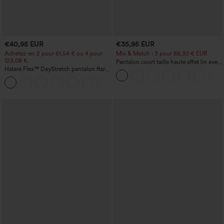
€40,95 EUR
€35,95 EUR
Achetez-en 2 pour 61,54 € ou 4 pour
Mix & Match : 3 pour 88,30 € EUR
123,08 €.
Pantalon court taille haute effet lin avec
Halara Flex™ DayStretch pantalon flare
poche zippée
de travail, taille mi-haute, poche latérale
+12
zippée