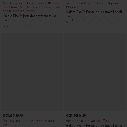
Achetez-en 2 et bénéficiez de 10 % de
Achetez-en 2 pour 52,62 €, 4 pour
réduction | Achetez-en 3 et bénéficiez
105,24 €
de 20 % de réduction
Halara Flex™ Pantalon de travail à taille
Halara Flex™ jean décontracté taille
haute, jambe large, avec poches, en
haute, large, avec poches, ourlet
maille gaufrée
+1
retroussé et effet délavé
€31,95 EUR
€31,95 EUR
Achetez-en 2 pour 52,62 €, 4 pour
Achetez-en 2, le 3e est offert
105,24 €
Halara Flex™ Pantalon de travail taille