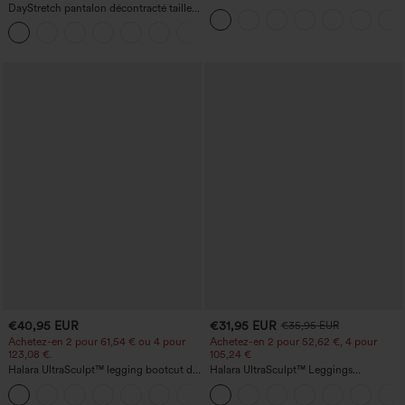
DayStretch pantalon décontracté taille
haute avec poche latérale arrière et
haute à jambe en forme de tonneau
légère coupe évasée
+5
avec poches
€40,95 EUR
€31,95 EUR
€35,95 EUR
Achetez-en 2 pour 61,54 € ou 4 pour
Achetez-en 2 pour 52,62 €, 4 pour
123,08 €.
105,24 €
Halara UltraSculpt™ legging bootcut de
Halara UltraSculpt™ Leggings
yoga taille haute — fronces liftantes au
d'entraînement sculptants taille haute,
+11
niveau des fesses, maintien du ventre,
effet ventre plat, avec poche