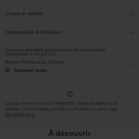
Coupe et détails
Short intégré
Taille plate
Poche arrière à la ceinture
Composition & Entretien
Poche latérale
Lacets
Fente
Enfilable
Livraison standard gratuite pour les commandes
supérieures à
Danse
€70,46 EUR
Mini
Taille haute
Haute élasticité
Retours faciles sous 30 jours
Élasticité quatre directions
Trapèze
Paiement facile
Le logo est en cours d’intégration. Selon le style ou la
couleur, l’article reçu peut être livré avec ou sans logo.
En savoir plus
À découvrir