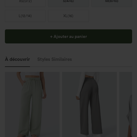
XS
(
0/2
)
S
(
4/6
)
M
(
8/10
)
L
(
12/14
)
XL
(
16
)
+ Ajouter au panier
À découvrir
Styles Similaires