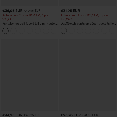
€35,95 EUR
€31,95 EUR
€40,95 EUR
Achetez-en 2 pour 52,62 €, 4 pour
Achetez-en 2 pour 52,62 €, 4 pour
105,24 €
105,24 €
Pantalon de golf fuselé taille mi-haute à
DayStretch pantalon décontracté taille
cordon, ourlet incurvé, séchage rapide,
haute avec poches et coupe droite
+2
avec poches — UPF40+
€44,95 EUR
€26,95 EUR
€49,95 EUR
€31,95 EUR