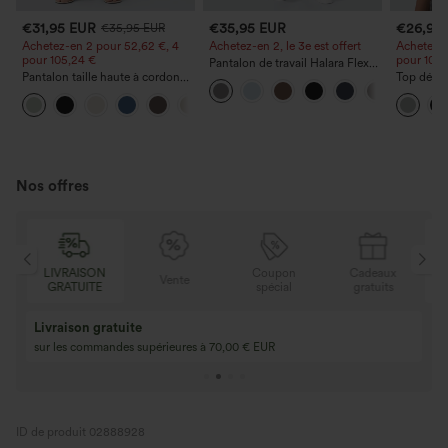
€31,95 EUR
€35,95 EUR
€26,95
€35,95 EUR
Achetez-en 2 pour 52,62 €, 4
Achetez-en 2, le 3e est offert
Achetez-e
pour 105,24 €
pour 105,
Pantalon de travail Halara Flex™
Pantalon taille haute à cordon
DayStretch à taille haute, avec
Top décon
avec poches, jambe large et
poches et coupe droite
ronde, m
+15
coupe ample, style décontracté,
et coupe
effet lin
Nos offres
N
Coupon
Cadeaux
LIVRAISON
Vente
E
spécial
gratuits
GRATUITE
Achetez-en 2, ob
3 achetés, 1 offert
gratuit
Achetez 4 pour 3, achetez 8 pour 6
3 pour 2, 6 pour 4,
ID de produit 02888928