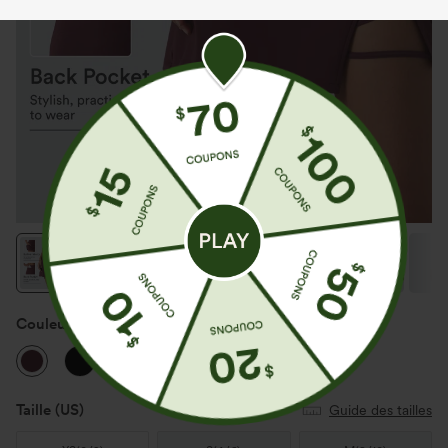
Couleur
Berry Red
Taille
(US)
Guide des tailles