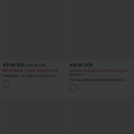
€31,95 EUR
€35,95 EUR
€35,95 EUR
Mix & Match : 3 pour 88,30 € EUR
Achetez-en 2 pour 61,54 € ou 4 pour
123,08 €.
Débardeur de yoga InstantCool à
encolure en U et ourlet arrondi –
Pantalon décontracté taille haute à
UPF50+
jambe droite, effet lin, avec poches