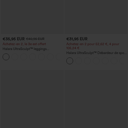
€35,95 EUR
€31,95 EUR
€40,95 EUR
Achetez-en 2, le 3e est offert
Achetez-en 2 pour 52,62 €, 4 pour
105,24 €
Halara UltraSculpt™ leggings
d'entraînement taille haute — fronces
Halara UltraSculpt™ Débardeur de sport
+11
liftantes pour le fessier, maintien gainant
à col rond et ourlet arrondi
du ventre et poche