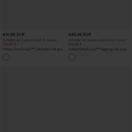
€31,95 EUR
€35,95 EUR
Achetez-en 2 pour 52,62 €, 4 pour
Achetez-en 2 pour 61,54 € ou 4 pour
105,24 €
123,08 €.
Halara UltraSculpt™ Débardeur de sport
Halara UltraSculpt™ leggings de yoga
à col rond et ourlet arrondi
taille haute, gainants avec contrôle du
+11
ventre, coupe bootcut, à poches