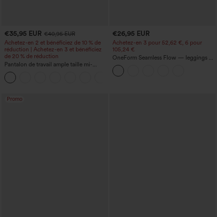
€35,95 EUR
€26,95 EUR
€40,95 EUR
Achetez-en 2 et bénéficiez de 10 % de
Achetez-en 3 pour 52,62 €, 6 pour
réduction | Achetez-en 3 et bénéficiez
105,24 €
de 20 % de réduction
OneForm Seamless Flow — leggings de
Pantalon de travail ample taille mi-
yoga sans coutures, taille mi-haute, effet
haute, coupe « barrel » (jambe en forme
gainant pour le ventre et liftant pour les
+3
de tonneau) avec poches
fesses
Promo