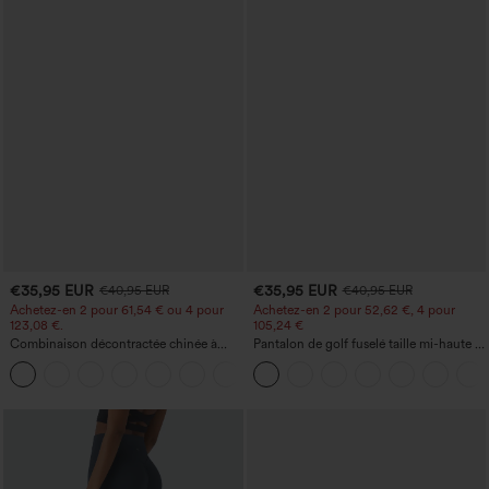
€35,95 EUR
€35,95 EUR
€40,95 EUR
€40,95 EUR
Achetez-en 2 pour 61,54 € ou 4 pour
Achetez-en 2 pour 52,62 €, 4 pour
123,08 €.
105,24 €
Combinaison décontractée chinée à
Pantalon de golf fuselé taille mi-haute à
bretelles réglables, fronces et jambes
cordon, ourlet incurvé, séchage rapide,
+10
larges, avec poches — facile comme
avec poches — UPF40+
tout