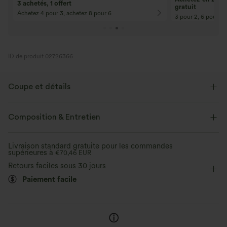
3 achetés, 1 offert
gratuit
Achetez 4 pour 3, achetez 8 pour 6
3 pour 2, 6 pour 4,
ID de produit 02726366
Coupe et détails
Pour : le travail, les trajets domicile-travail et les activités de loisirs.
Composition & Entretien
Taille plate
Poches latérales
Enfilable
Travail
Livraison standard gratuite pour les commandes
Longueur cheville sans pli
Taille haute
Ajusté
supérieures à
€70,46 EUR
Retours faciles sous 30 jours
Élasticité moyenne
Élasticité quatre directions
Skinny
Paiement facile