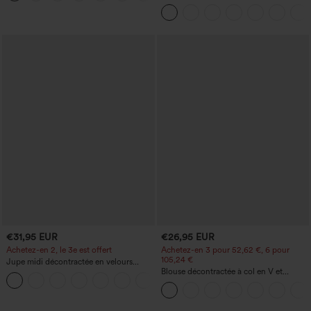
haut-bas, séchage rapide, soutien-gorge
haute, large, avec poches, ourlet
intégré.
retroussé et effet délavé
€31,95 EUR
€26,95 EUR
Achetez-en 2, le 3e est offert
Achetez-en 3 pour 52,62 €, 6 pour
105,24 €
Jupe midi décontractée en velours
côtelé, taille mi-haute, poches avant
Blouse décontractée à col en V et
+1
latérales à rabat
manches courtes bouffantes