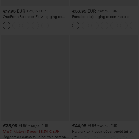
€17,95 EUR
€53,95 EUR
€31,95 EUR
€62,95 EUR
OneForm Seamless Flow legging de
Pantalon de jogging décontracté en
yoga taille haute, gainant pour le ventre
French terry à imprimé denim, taille mi-
et effet rehausseur de fesses
haute, style jean, avec poches
€35,95 EUR
€44,95 EUR
€40,95 EUR
€49,95 EUR
Mix & Match : 3 pour 88,30 € EUR
Halara Flex™ Jean décontracté taille
haute, jambe droite, délavé, avec poches
Joggers de danse taille haute à cordon,