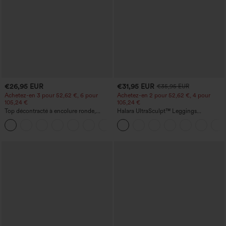
€26,95 EUR
€31,95 EUR
€35,95 EUR
Achetez-en 3 pour 52,62 €, 6 pour
Achetez-en 2 pour 52,62 €, 4 pour
105,24 €
105,24 €
Top décontracté à encolure ronde,
Halara UltraSculpt™ Leggings
manches chauve-souris et coupe ample
d'entraînement sculptants taille haute,
+1
effet ventre plat, avec poche