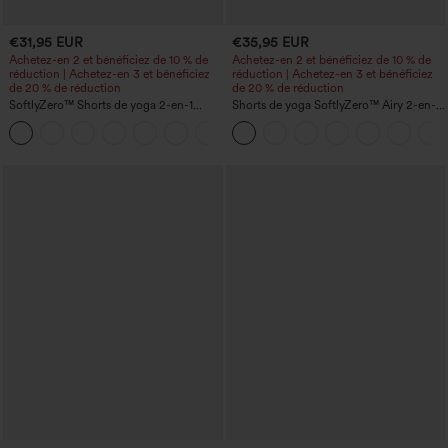
€31,95 EUR
€35,95 EUR
Achetez-en 2 et bénéficiez de 10 % de
Achetez-en 2 et bénéficiez de 10 % de
réduction | Achetez-en 3 et bénéficiez
réduction | Achetez-en 3 et bénéficiez
de 20 % de réduction
de 20 % de réduction
SoftlyZero™ Shorts de yoga 2-en-1
Shorts de yoga SoftlyZero™ Airy 2-en-1
InstantCool, super taille haute, aérés, 5''
InstantCool, super taille haute, 7" avec
+20
avec poches — longueur allongée
poches