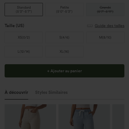
Standard
Petite
Grande
(
5'3"-5'7"
)
(
5'0"-5'3"
)
(
5'7"-5'11"
)
Taille
(US)
Guide des tailles
XS
(
0/2
)
S
(
4/6
)
M
(
8/10
)
L
(
12/14
)
XL
(
16
)
+ Ajouter au panier
À découvrir
Styles Similaires