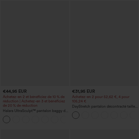
€44,95 EUR
€31,95 EUR
Achetez-en 2 et bénéficiez de 10 % de
Achetez-en 2 pour 52,62 €, 4 pour
réduction | Achetez-en 3 et bénéficiez
105,24 €
de 20 % de réduction
DayStretch pantalon décontracté taille
Halara UltraSculpt™ pantalon baggy de
haute à jambe en forme de tonneau
yoga taille haute à effet gainant pour le
avec poches
ventre, à rayures color block, avec
poches