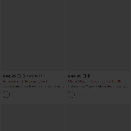
€44,95 EUR
€44,95 EUR
€49,95 EUR
Achetez-en 2, le 3e est offert
Mix & Match : 3 pour 88,30 € EUR
Combinaison de travail sans manches à
Halara Flex™ jean délavé décontracté
encolure bateau, côtés noués, toucher
taille haute à poches, coupe baggy à
+8
frais, rayée, avec poches — Édition Easy
jambe large
Peezy