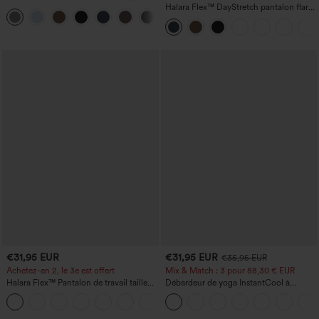
DayStretch à taille haute, avec poches et
Halara Flex™ DayStretch pantalon flare
+23
coupe droite
de travail, taille mi-haute, poche latérale
zippée
€31,95 EUR
€31,95 EUR
€35,95 EUR
Achetez-en 2, le 3e est offert
Mix & Match : 3 pour 88,30 € EUR
Halara Flex™ Pantalon de travail taille
Débardeur de yoga InstantCool à
haute avec poche latérale arrière et
encolure en U et ourlet arrondi –
+13
légère coupe évasée
UPF50+