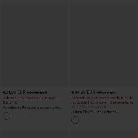
€31,95 EUR
€44,95 EUR
€35,95 EUR
€49,95 EUR
Achetez-en 2 pour 52,62 €, 4 pour
Achetez-en 2 et bénéficiez de 10 % de
105,24 €
réduction | Achetez-en 3 et bénéficiez
de 20 % de réduction
Pantalon taille haute à cordon avec
poches, jambe large et coupe ample,
Halara Flex™ Jeans délavés
+15
style décontracté, effet lin
décontractés, coupe baggy à jambe
large, taille basse asymétrique, poches
zippées