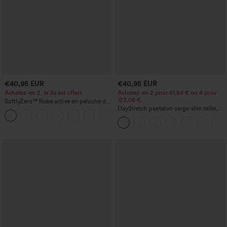
€40,95 EUR
€40,95 EUR
Achetez-en 2, le 3e est offert
Achetez-en 2 pour 61,54 € ou 4 pour
123,08 €.
SoftlyZero™ Robe active en peluche dos
nu — Édition Hyper Facile
DayStretch pantalon cargo slim taille
+29
haute, poches zippées, uni