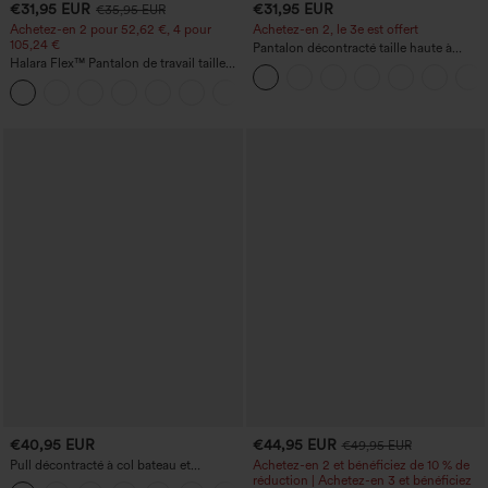
€31,95 EUR
€31,95 EUR
€35,95 EUR
Achetez-en 2 pour 52,62 €, 4 pour
Achetez-en 2, le 3e est offert
105,24 €
Pantalon décontracté taille haute à
Halara Flex™ Pantalon de travail taille
cordon, coupe large en mélange de lin,
haute sculptant la silhouette, gainant la
avec poches
+10
taille, avec poches, jambe large en
micro-gaufre
€40,95 EUR
€44,95 EUR
€49,95 EUR
Pull décontracté à col bateau et
Achetez-en 2 et bénéficiez de 10 % de
manches chauve-souris
réduction | Achetez-en 3 et bénéficiez