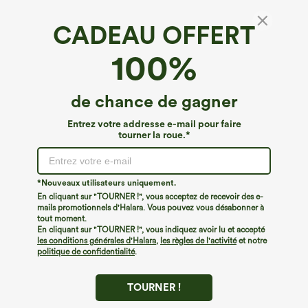
CADEAU OFFERT
Halara Flex™ pantalon de travail taille haute,
100%
coupe étroite avec poches
4.6
(
1297
)
de chance de gagner
€49,95 EUR
Entrez votre addresse e-mail pour faire
tourner la roue.*
*Nouveaux utilisateurs uniquement.
En cliquant sur "TOURNER !", vous acceptez de recevoir des e-
mails promotionnels d'Halara. Vous pouvez vous désabonner à
tout moment.
En cliquant sur "TOURNER !", vous indiquez avoir lu et accepté
les conditions générales d'Halara
,
les règles de l'activité
et notre
politique de confidentialité
.
TOURNER !