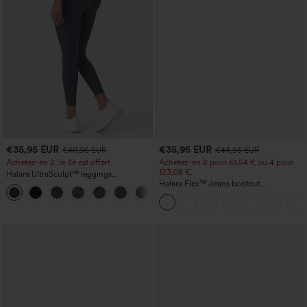
€35,95 EUR
€35,95 EUR
€40,95 EUR
€44,95 EUR
Achetez-en 2, le 3e est offert
Achetez-en 2 pour 61,54 € ou 4 pour
123,08 €.
Halara UltraSculpt™ leggings
d'entraînement taille haute — fronces
Halara Flex™ Jeans bootcut
+11
liftantes pour le fessier, maintien gainant
décontractés taille haute, effet délavé,
du ventre et poche
avec poches