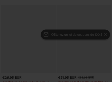
OBtenez un lot de coupons de 100 $
€26,95 EUR
€31,95 EUR
€35,95 EUR
Achetez-en 3 pour 52,62 €, 6 pour
Achetez-en 2 et bénéficiez de 10 % de
105,24 €
réduction | Achetez-en 3 et bénéficiez
de 20 % de réduction
Pantacourt jogger de yoga chiné, taille
haute, à fronces, avec poches.
Jupe midi décontractée 2-en-1, taille
+4
haute à effet gainant, froncée avec
ourlet arrondi, en polaire et PU