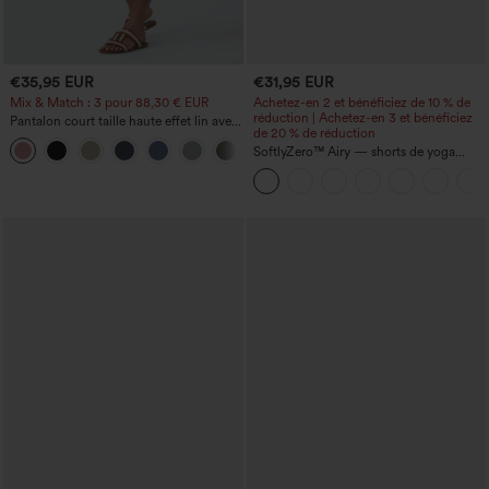
€35,95 EUR
€31,95 EUR
Mix & Match : 3 pour 88,30 € EUR
Achetez-en 2 et bénéficiez de 10 % de
réduction | Achetez-en 3 et bénéficiez
Pantalon court taille haute effet lin avec
de 20 % de réduction
poche zippée
+7
SoftlyZero™ Airy — shorts de yoga
super taille haute 2-en-1 InstantCool
avec poches