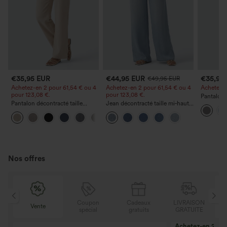
€35,95 EUR
€44,95 EUR
€35,95
€49,95 EUR
Achetez-en 2 pour 61,54 € ou 4
Achetez-en 2 pour 61,54 € ou 4
Achetez-en
pour 123,08 €.
pour 123,08 €.
Pantalon 
Pantalon décontracté taille
Jean décontracté taille mi‑haute,
DayStretch
haute à jambe droite, effet lin,
à cordon de serrage, avec
poches et
+5
avec poches
poches
Nos offres
N
Coupon
Cadeaux
LIVRAISON
Vente
E
spécial
gratuits
GRATUITE
Achetez-en 2, ob