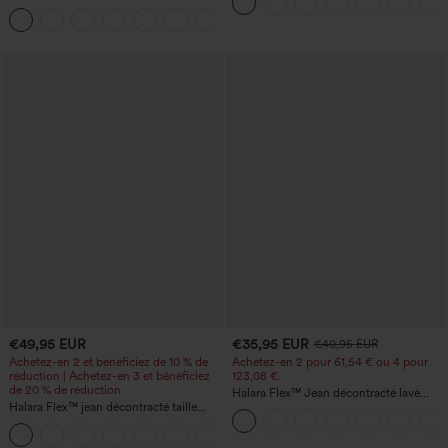
effet froncé, coupe fuselée, à séchage
rapide et toucher frais, avec poches —
UPF40+
€49,95 EUR
€35,95 EUR
€40,95 EUR
Achetez-en 2 et bénéficiez de 10 % de
Achetez-en 2 pour 61,54 € ou 4 pour
réduction | Achetez-en 3 et bénéficiez
123,08 €.
de 20 % de réduction
Halara Flex™ Jean décontracté lavé
Halara Flex™ jean décontracté taille
taille haute à poche croisée
haute à effet gainant, coupe large, avec
poches