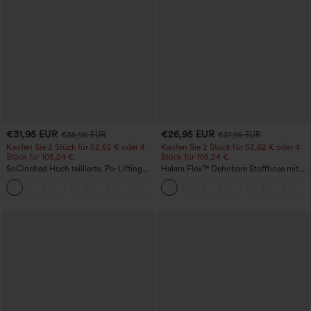
€31,95 EUR
€26,95 EUR
€35,95 EUR
€31,95 EUR
Kaufen Sie 2 Stück für 52,62 € oder 4
Kaufen Sie 2 Stück für 52,62 € oder 4
Stück für 105,24 €.
Stück für 105,24 €.
SoCinched Hoch taillierte, Po-Lifting
Halara Flex™ Dehnbare Stoffhose mit
7/8-Trainingsleggings mit
hohem Bund, Waffelmuster,
+16
Bauchkontrolle und Seitentaschen
Seitentaschen und weitem Bein