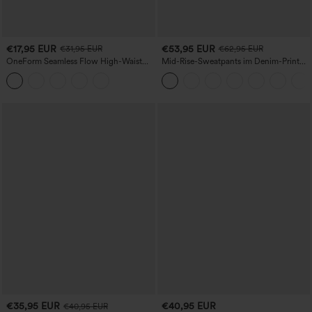
€17,95 EUR
€53,95 EUR
€31,95 EUR
€62,95 EUR
OneForm Seamless Flow High-Waist
Mid-Rise-Sweatpants im Denim-Print
Yogaleggings – nahtlos, mit hoher
aus French Terry, lässig, mit Taschen
Taille, bauchformend und mit
Hebeeffekt für den Po
€35,95 EUR
€40,95 EUR
€40,95 EUR