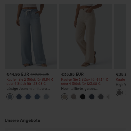
€44,95 EUR
€35,95 EUR
€35,95
€49,95 EUR
Kaufen Sie 2 Stück für 61,54 €
Kaufen Sie 2 Stück für 61,54 €
Kaufe 2, e
oder 4 Stück für 123,08 €.
oder 4 Stück für 123,08 €.
High Wais
Lässige Jeans mit mittlerer
Hoch taillierte, gerade
Straight 
Bundhöhe, Kordelzug und
geschnittene, legere Leinen-
Taschen
Optik-Hose mit Taschen
Unsere Angebote