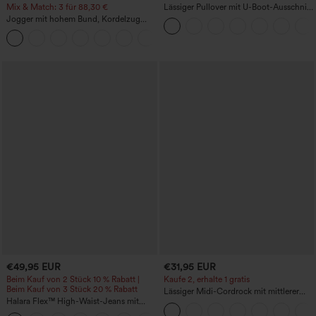
Mix & Match: 3 für 88,30 €
Lässiger Pullover mit U-Boot-Ausschnitt
und Fledermausärmeln.
Jogger mit hohem Bund, Kordelzug
und Raffung, schmal zulaufend,
schnelltrocknend mit kühlendem Griff,
mit Taschen - UPF40+
€49,95 EUR
€31,95 EUR
Beim Kauf von 2 Stück 10 % Rabatt |
Kaufe 2, erhalte 1 gratis
Beim Kauf von 3 Stück 20 % Rabatt
Lässiger Midi-Cordrock mit mittlerer
Halara Flex™ High-Waist-Jeans mit
Bundhöhe und vorderseitiger
Bauchkontrolle, weitem Bein und
Klapptasche