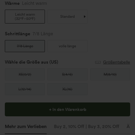
Wärme
Leicht warm
Leicht warm
Standard
(
32°F~50°F
)
Schrittlänge️
7/8 Länge
7/8 Länge
volle länge
Wähle die Größe aus
(US)
Größentabelle
XS
(
0/2
)
S
(
4/6
)
M
(
8/10
)
L
(
12/14
)
XL
(
16
)
+ In den Warenkorb
Mehr zum Verlieben
Buy 2, 10% Off | Buy 3, 20% Off
Ähn