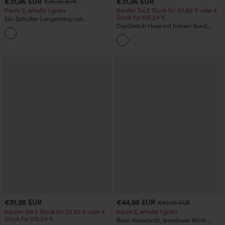
€31,95 EUR
€31,95 EUR
€35,95 EUR
Kaufe 2, erhalte 1 gratis
Kaufen Sie 2 Stück für 52,62 € oder 4
Stück für 105,24 €.
Ein-Schulter-Langarmtop mit
Daumenloch, geschwungener Saum
DayStretch Hose mit hohem Bund,
+3
(High-Low), schnell trocknend – Yoga-
Barrel-Leg und Taschen
Sporttop mit integriertem BH
€31,95 EUR
€44,95 EUR
€49,95 EUR
Kaufen Sie 2 Stück für 52,62 € oder 4
Kaufe 2, erhalte 1 gratis
Stück für 105,24 €.
Boot-Ausschnitt, ärmelloser Work-