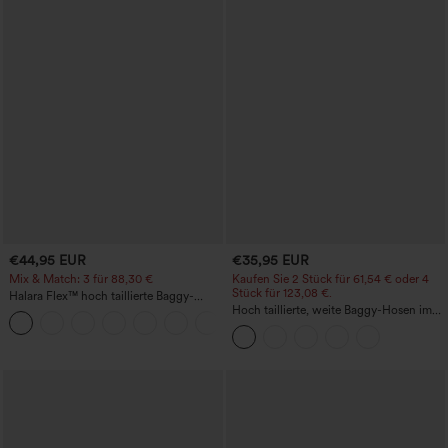
€44,95 EUR
€35,95 EUR
Mix & Match: 3 für 88,30 €
Kaufen Sie 2 Stück für 61,54 € oder 4
Stück für 123,08 €.
Halara Flex™ hoch taillierte Baggy-
Jeans mit Taschen, weitem Bein,
Hoch taillierte, weite Baggy-Hosen im
+2
stonewashed, lässig
Casual-Stil mit Taschen