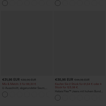
+5
Baggy-Stil, weitem Bein, gewaschen,
meliertem Stoff, lässig, mit Taschen -
lässig
Easy Peezy
€31,95 EUR
€35,95 EUR
€35,95 EUR
€44,95 EUR
Mix & Match: 3 für 88,30 €
Kaufen Sie 2 Stück für 61,54 € oder 4
Stück für 123,08 €.
U-Ausschnitt, abgerundeter Saum,
InstantCool Yoga-Trägertop – UPF50+
Halara Flex™ Jeans mit hohem Bund
und Taschen, gewaschener, lässiger
Bootcut