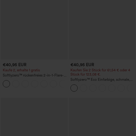
€40,95 EUR
€40,95 EUR
Kaufe 2, erhalte 1 gratis
Kaufen Sie 2 Stück für 61,54 € oder 4
Stück für 123,08 €.
Softlyzero™ rückenfreies 2-in-1-Flare-
Trainingskleid – Wannabe – Easy Peezy
Softlyzero™ Eco Einfarbige, schmale,
+29
hoch taillierte Wanderhose mit
mehreren Taschen