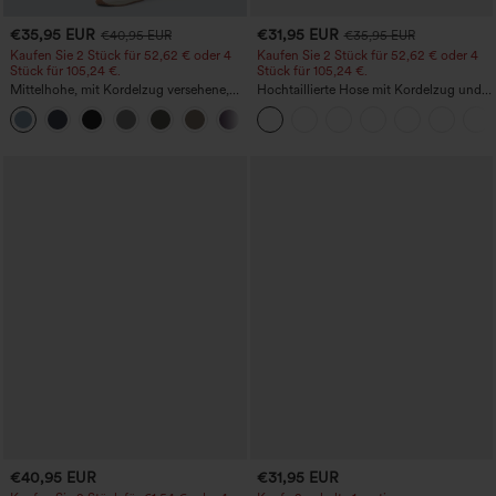
€35,95 EUR
€31,95 EUR
€40,95 EUR
€35,95 EUR
Kaufen Sie 2 Stück für 52,62 € oder 4
Kaufen Sie 2 Stück für 52,62 € oder 4
Stück für 105,24 €.
Stück für 105,24 €.
Mittelhohe, mit Kordelzug versehene,
Hochtaillierte Hose mit Kordelzug und
schnelltrocknende Golfhose mit schmal
Taschen, weitem Bein, lässig und locker
+2
zulaufendem Schnitt, abgerundetem
in Leinenoptik
Saum und Taschen – UPF 40+
€40,95 EUR
€31,95 EUR