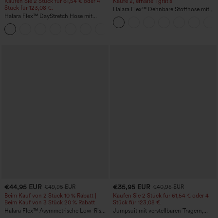
Kaufen Sie 2 Stück für 61,54 € oder 4
Kaufe 2, erhalte 1 gratis
Stück für 123,08 €.
Halara Flex™ Dehnbare Stoffhose mit
Halara Flex™ DayStretch Hose mit
hohem Bund und Seitentasche hinten
mittlerer Bundhöhe, seitlicher
+12
Reißverschlusstasche und
Work‑Flare‑Schnitt
€44,95 EUR
€35,95 EUR
€49,95 EUR
€40,95 EUR
Beim Kauf von 2 Stück 10 % Rabatt |
Kaufen Sie 2 Stück für 61,54 € oder 4
Beim Kauf von 3 Stück 20 % Rabatt
Stück für 123,08 €.
Halara Flex™ Asymmetrische Low-Rise-
Jumpsuit mit verstellbaren Trägern,
Jeans mit Reißverschlusstaschen,
gerafftem Detail, weitem Bein und