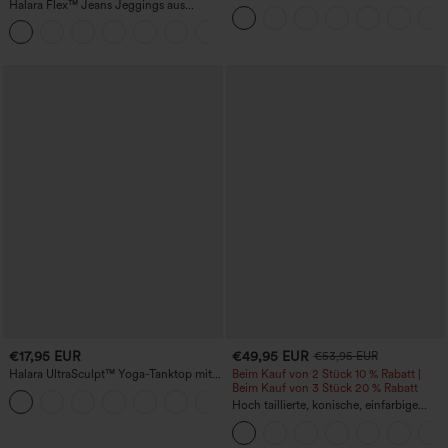
Halara Flex™ Jeans Jeggings aus
Jumpsuit mit seitlicher Bindung,
elastischem Strick-Denim mit hohem
kühlender Cool-Touch-Effekt, gestreift
Bund und Gesäßtaschen
und mit Taschen – Easy Peezy Edition
€17,95 EUR
€49,95 EUR
€53,95 EUR
Halara UltraSculpt™ Yoga-Tanktop mit
Beim Kauf von 2 Stück 10 % Rabatt |
doppelten Trägern und gedrehtem
Beim Kauf von 3 Stück 20 % Rabatt
+11
Rückendesign
Hoch taillierte, konische, einfarbige
Anzughose mit Seitentaschen