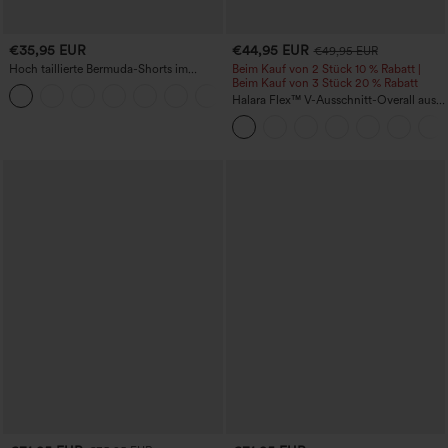
€35,95 EUR
€44,95 EUR
€49,95 EUR
Hoch taillierte Bermuda-Shorts im
Beim Kauf von 2 Stück 10 % Rabatt |
Resort-Look, Leinen-Optik, mit
Beim Kauf von 3 Stück 20 % Rabatt
+3
umgeschlagenem Saum, 10'' und
Halara Flex™ V-Ausschnitt-Overall aus
Taschen
gewaschenem Denim mit Taschen –
lässig