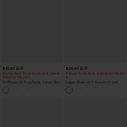
€31,95 EUR
€26,95 EUR
Kaufen Sie 2 Stück für 52,62 € oder 4
3 Stück für 52,62 €, 6 Stück für 105,24
Stück für 105,24 €.
€
Stoffhose mit Knopfleiste, hohem Bund,
Legere Bluse mit V-Ausschnitt und
mehreren Taschen und geradem Bein
kurzen Puffärmeln
+23