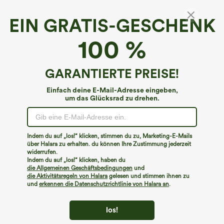
EIN GRATIS-GESCHENK
Halara Flex™ Denim Heat*
100 %
Halara Flex™ Thermoleggings Jeggings aus
Fleece und elastischem Strick-Denim mit
hohem Bund und Gesäßtaschen
4.7
(
464
)
GARANTIERTE PREISE!
€66,95 EUR
Buy 2, 10% Off | Buy 3, 20% Off
Einfach deine E-Mail-Adresse eingeben,
um das Glücksrad zu drehen.
Indem du auf „los!“ klicken, stimmen du zu, Marketing-E-Mails
über Halara zu erhalten. du können Ihre Zustimmung jederzeit
widerrufen.
Indem du auf „los!“ klicken, haben du
die Allgemeinen Geschäftsbedingungen
und
die Aktivitätsregeln von Halara
gelesen und stimmen ihnen zu
und
erkennen die Datenschutzrichtlinie von Halara an
.
los!