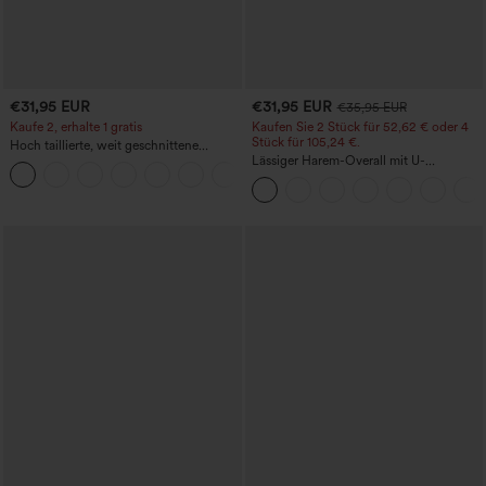
€31,95 EUR
€31,95 EUR
€35,95 EUR
Kaufe 2, erhalte 1 gratis
Kaufen Sie 2 Stück für 52,62 € oder 4
Stück für 105,24 €.
Hoch taillierte, weit geschnittene
Freizeithose aus Leinenmischung mit
Lässiger Harem-Overall mit U-
+5
Kordelzug und Taschen
Ausschnitt und Taschen - Easy Peezy
Edition