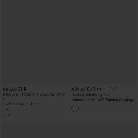
€26,95 EUR
€35,95 EUR
€40,95 EUR
3 Stück für 52,62 €, 6 Stück für 105,24
Kaufe 2, erhalte 1 gratis
€
Halara UltraSculpt™ Trainingsleggings
Lockeres Casual-Top mit
mit hohem Bund – raffende Push-up-
Rundhalsausschnitt und
Po-Form, Bauchkontrolle, Taschen und
+1
Fledermausärmeln
formende Passform