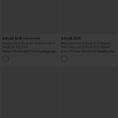
€31,95 EUR
€31,95 EUR
€35,95 EUR
Kaufen Sie 2 Stück für 52,62 € oder 4
Beim Kauf von 2 Stück 10 % Rabatt |
Stück für 105,24 €.
Beim Kauf von 3 Stück 20 % Rabatt
Halara UltraSculpt™ Trainingsleggings
2-in-1-Fitness-Shorts mit Gesäßtasche
mit hoher Taille – formend, Po-Lifting,
und seitlicher versteckter Tasche 6,3 cm
+15
Bauchkontrolle und mit Taschen