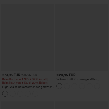
€31,95 EUR
€20,95 EUR
€35,95 EUR
Beim Kauf von 2 Stück 10 % Rabatt |
V-Ausschnitt Kurzarm gerafftes
Beim Kauf von 3 Stück 20 % Rabatt
schlichtes Freizeit-T-Shirt
High-Waist, bauchformender, geraffter
Midirock mit geschwungenem Saum, 2-
in-1 Fleece/PU, lässig