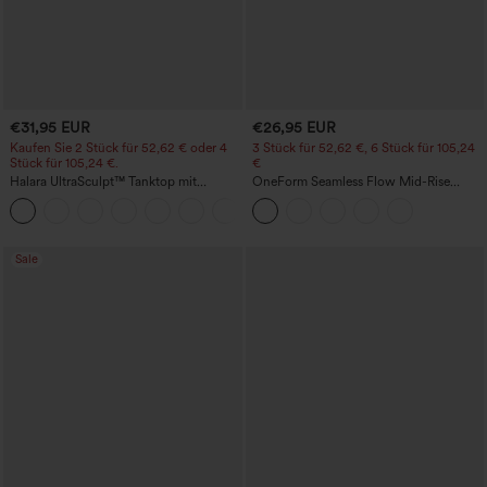
€31,95 EUR
€26,95 EUR
Kaufen Sie 2 Stück für 52,62 € oder 4
3 Stück für 52,62 €, 6 Stück für 105,24
Stück für 105,24 €.
€
Halara UltraSculpt™ Tanktop mit
OneForm Seamless Flow Mid-Rise
Rundhalsausschnitt und
Yoga-Leggings - mittelhoher Bund,
+11
geschwungenem Saum
bauchformend und mit Po-Lifting-
Effekt
Sale