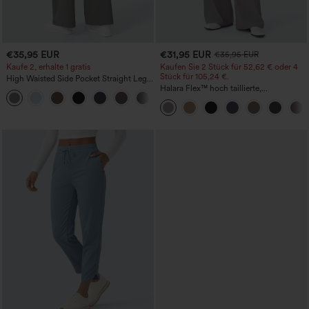
€35,95 EUR
€31,95 EUR
€35,95 EUR
Kaufe 2, erhalte 1 gratis
Kaufen Sie 2 Stück für 52,62 € oder 4
Stück für 105,24 €.
High Waisted Side Pocket Straight Leg
Work Pants
Halara Flex™ hoch taillierte,
+23
figurformende Arbeitshose, die die Taille
schmaler wirken lässt, mit Taschen,
weitem Bein und Mikro-Waffelstruktur