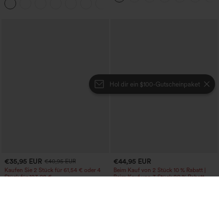
Taschen
Hol dir ein $100-Gutscheinpaket
€35,95 EUR
€44,95 EUR
€40,95 EUR
Kaufen Sie 2 Stück für 61,54 € oder 4
Beim Kauf von 2 Stück 10 % Rabatt |
Stück für 123,08 €.
Beim Kauf von 3 Stück 20 % Rabatt
Halara Flex™ Crossover-Flared-Jeans
Halara UltraSculpt™ Baggy-Yogahose
aus elastischem Strick-Denim mit
mit hohem Bund, Bauchkontrolle,
+1
hohem Bund und mehreren Taschen
Color-Block-Streifen und Taschen