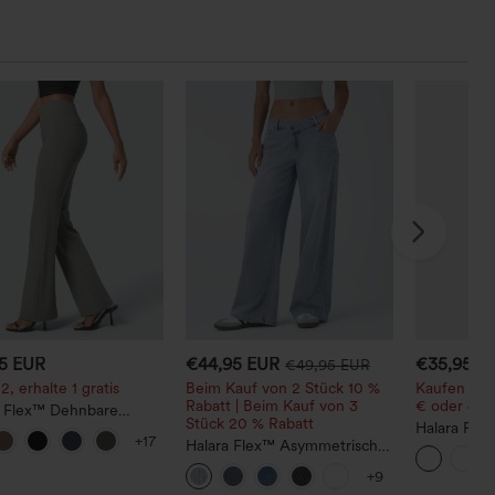
95 EUR
€44,95 EUR
€35,95 E
€49,95 EUR
2, erhalte 1 gratis
Beim Kauf von 2 Stück 10 %
Kaufen Sie 
Rabatt | Beim Kauf von 3
€ oder 4 St
a Flex™ Dehnbare
Stück 20 % Rabatt
hose mit hohem Bund
Halara Fle
+17
itentasche hinten
Halara Flex™ Asymmetrische
hohem Bun
Low-Rise-Jeans mit
gewaschener
+9
Reißverschlusstaschen,
Bootcut