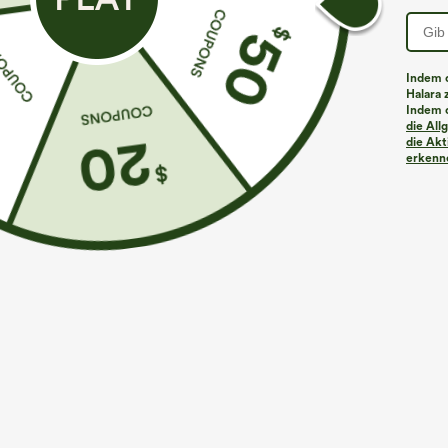
PRODUKT ID: 02888083
Indem d
Halara 
Indem d
Passform & Features
die Al
die Akt
erkenne
flacher Bund
Gesäßtaschen
Seitentaschen
Stoff & Pflege
Material
97 % Polyester und 3 % Elasthan
Pflege