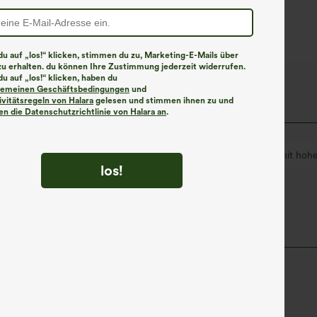
Work‑Flare‑Schnitt
u auf „los!“ klicken, stimmen du zu, Marketing-E-Mails über
zu erhalten. du können Ihre Zustimmung jederzeit widerrufen.
u auf „los!“ klicken, haben du
lgemeinen Geschäftsbedingungen
und
ivitätsregeln von Halara
gelesen und stimmen ihnen zu und
n die Datenschutzrichtlinie von Halara an
.
lässig
Leopardenmuster
bodenlang
mit hoh
los!