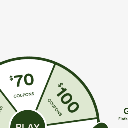
Mehr zum Verlieben
Buy 2, 10% Off | Buy 3, 20% 
€44,95 EUR
€35,95 EUR
€49,95 EUR
Kaufen Sie 2 Stück für 61,54
Kaufe 2, erhalte 1 gratis
K
€ oder 4 Stück für 123,08 €.
€
High Waisted Side Pocket
Lässige Jeans mit mittlerer
Straight Leg Work Pants
H
+27
Bundhöhe, Kordelzug und
g
Einf
Taschen
O