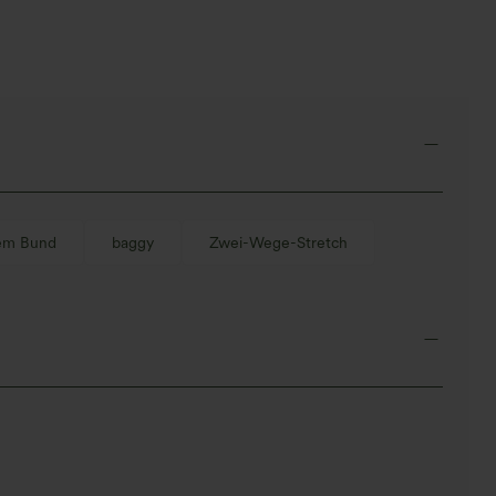
Baggy-Stil, weitem Bein,
gewaschen, lässig
em Bund
baggy
Zwei-Wege-Stretch