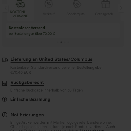
SER
KOSTENLOSER
Verkauf
Sondergutschein
Gratisgeschenke
V
D
VERSAND
Kaufen Sie 2 und e
Kaufe 3 und erhalte 1 gratis
gratis
Kaufen Sie 4 für 3, kaufen Sie 8 für 6
Kaufe 3 für 2, Kaufe 6
für 6
Lieferung an United States/Columbus
Kostenloser Standardversand bei einer Bestellung über
€70,46 EUR
Rückgaberecht
Einfache Rückgabe innerhalb von 30 Tagen
Einfache Bezahlung
Notifizierungen
Einige Artikel werden mit Markenlogo geliefert, andere ohne.
Ob ein Logo enthalten ist, kann je nach Produkt variieren. Auch