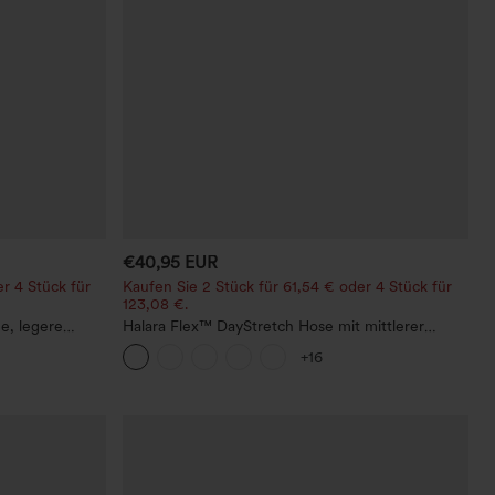
€40,95 EUR
r 4 Stück für
Kaufen Sie 2 Stück für 61,54 € oder 4 Stück für
123,08 €.
ne, legere
Halara Flex™ DayStretch Hose mit mittlerer
Bundhöhe, seitlicher Reißverschlusstasche und
+16
Work‑Flare‑Schnitt