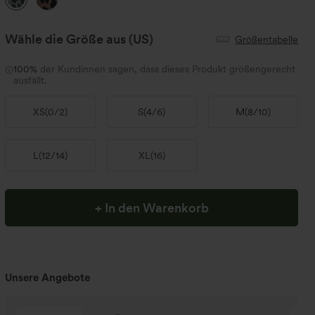
Wähle die Größe aus
(US)
Größentabelle
100%
der Kundinnen sagen, dass dieses Produkt größengerecht
ausfällt.
XS
(
0/2
)
S
(
4/6
)
M
(
8/10
)
L
(
12/14
)
XL
(
16
)
+ In den Warenkorb
Unsere Angebote