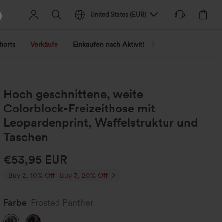
United States
(
EUR
)
horts
Verkäufe
Einkaufen nach Aktivität
Nach Trend shopp
Hoch geschnittene, weite
Colorblock-Freizeithose mit
Leopardenprint, Waffelstruktur und
Taschen
€53,95 EUR
Buy 2, 10% Off | Buy 3, 20% Off
Farbe
Frosted Panther