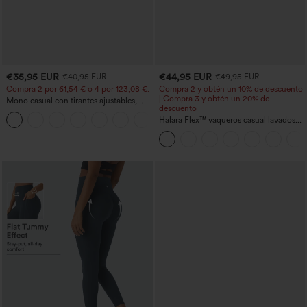
€35,95 EUR
€44,95 EUR
€40,95 EUR
€49,95 EUR
Compra 2 por 61,54 € o 4 por 123,08 €.
Compra 2 y obtén un 10% de descuento
| Compra 3 y obtén un 20% de
Mono casual con tirantes ajustables,
descuento
fruncidos, pierna ancha, tejido jaspeado
+10
y bolsillos - Easy Peezy
Halara Flex™ vaqueros casual lavados
asimétricos de tiro bajo con bolsillos
con cremallera, corte baggy y pierna
ancha