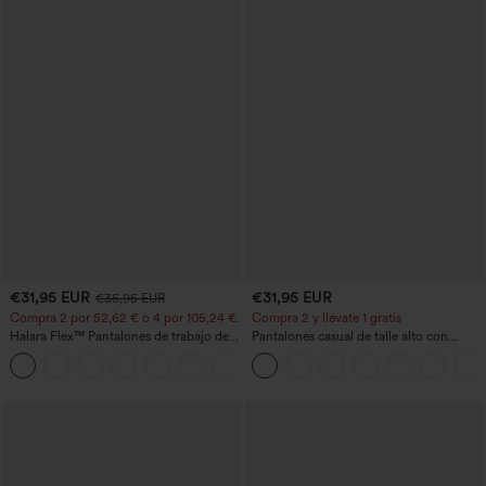
€31,95 EUR
€31,95 EUR
€35,95 EUR
Compra 2 por 52,62 € o 4 por 105,24 €.
Compra 2 y llévate 1 gratis
Halara Flex™ Pantalones de trabajo de
Pantalones casual de talle alto con
talle alto, moldeadores del cuerpo, que
cordón, pernera ancha, en mezcla de
+10
estilizan la cintura, con bolsillos, de
lino y con bolsillos
pierna ancha en micro‑waffle