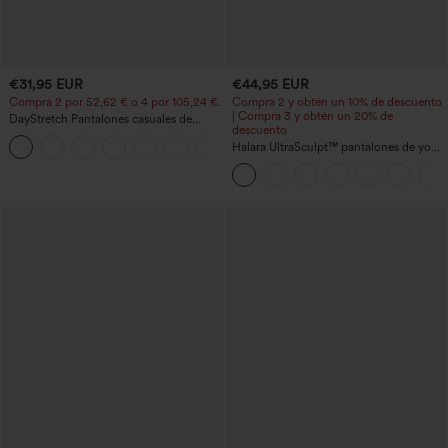
€31,95 EUR
€44,95 EUR
Compra 2 por 52,62 € o 4 por 105,24 €.
Compra 2 y obtén un 10% de descuento
| Compra 3 y obtén un 20% de
DayStretch Pantalones casuales de
descuento
cintura alta con pernera tipo barril y
+5
bolsillos
Halara UltraSculpt™ pantalones de yoga
holgados de talle alto con control
abdominal, rayas color block y bolsillos