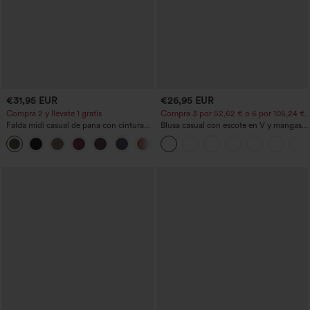
€31,95 EUR
€26,95 EUR
Compra 2 y llévate 1 gratis
Compra 3 por 52,62 € o 6 por 105,24 €.
Falda midi casual de pana con cintura
Blusa casual con escote en V y mangas
media y bolsillo lateral frontal con
cortas abullonadas
+1
solapa