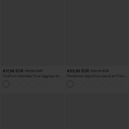
€17,95 EUR
€53,95 EUR
€31,95 EUR
€62,95 EUR
OneForm Seamless Flow leggings de
Pantalones deportivos casual en French
yoga de talle alto con control abdominal
terry con estampado denim, tiro medio,
y realce de glúteos
estilo jeans y bolsillos