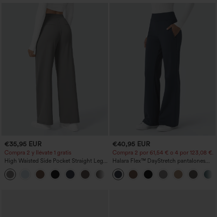
€35,95 EUR
€40,95 EUR
Compra 2 y llévate 1 gratis
Compra 2 por 61,54 € o 4 por 123,08 €.
High Waisted Side Pocket Straight Leg
Halara Flex™ DayStretch pantalones
Work Pants
acampanados de trabajo de tiro medio
+23
con bolsillo lateral con cremallera