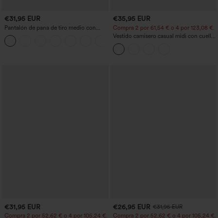
€31,95 EUR
€35,95 EUR
Pantalón de pana de tiro medio con
Compra 2 por 61,54 € o 4 por 123,08 €.
cremallera
Vestido camisero casual midi con cuello,
+7
mangas casquillo, cinturón, dobladillo
curvo con abertura y bolsillos
€31,95 EUR
€26,95 EUR
€31,95 EUR
Compra 2 por 52,62 € o 4 por 105,24 €.
Compra 2 por 52,62 € o 4 por 105,24 €.