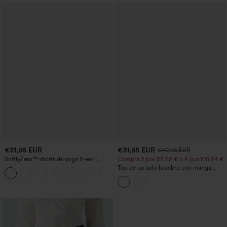
€31,95 EUR
€31,95 EUR
€40,95 EUR
SoftlyZero™ shorts de yoga 2-en-1
Compra 2 por 52,62 € o 4 por 105,24 €.
InstantCool, talle alto cruzado, ligeros y
Top de un solo hombro con manga
+11
transpirables, 3'' con bolsillos
corta, dobladillo curvo high‑low,
sujetador integrado y estampado de
lunares, estilo casual