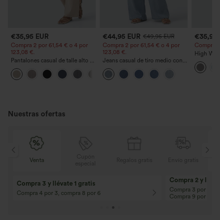
€35,95 EUR
€44,95 EUR
€35,95
€49,95 EUR
Compra 2 por 61,54 € o 4 por
Compra 2 por 61,54 € o 4 por
Compra 2 y
123,08 €.
123,08 €.
High Wais
Pantalones casual de talle alto y
Jeans casual de tiro medio con
Straight 
pierna recta con tacto de lino y
cordón y bolsillos
+5
bolsillos
Nuestras ofertas
Cupón
Regalos gratis
Envío gratis
Venta
especial
10% de descuento
12% de descuent
¡En pedidos superiores a 107,00 EUR!
¡En pedidos superio
Código: Aug2026
Código: Aug2026