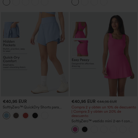
mangas y bajo con volantes
€40,95 EUR
€40,95 EUR
€44,95 EUR
SoftlyZero™ QuickDry Shorts para
Compra 2 y obtén un 10% de descuento
correr 2 en 1 de 5'' con bolsillos — talle
| Compra 3 y obtén un 20% de
alto, control de abdomen, puntos
descuento
reflectantes y dobladillo cruzado
SoftlyZero™ vestido mini 2‑en‑1 con
escote en U aireado y bolsillos,
InstantCool, para baile y actividad —
facilísimo