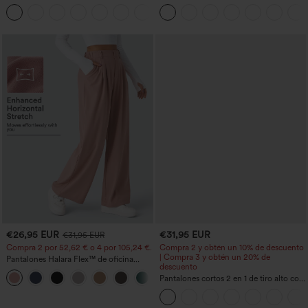
moldeador abdomen bolsillo lateral tiro
bolsillos con cremallera y efecto lino
+16
alto
€26,95 EUR
€31,95 EUR
€31,95 EUR
Compra 2 por 52,62 € o 4 por 105,24 €.
Compra 2 y obtén un 10% de descuento
| Compra 3 y obtén un 20% de
Pantalones Halara Flex™ de oficina
descuento
anchos plisados de tiro alto con bolsillos
+21
en tela tipo gofre
Pantalones cortos 2 en 1 de tiro alto con
bolsillo interior y trasero