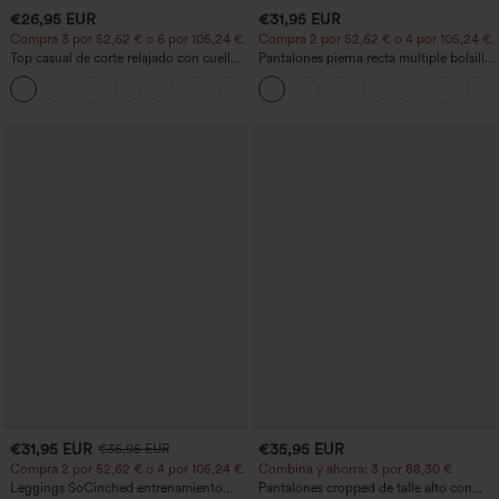
€26,95 EUR
€31,95 EUR
Compra 3 por 52,62 € o 6 por 105,24 €.
Compra 2 por 52,62 € o 4 por 105,24 €.
Top casual de corte relajado con cuello
Pantalones pierna recta múltiple bolsillo
redondo y mangas murciélago.
botón tiro alto
+1
€31,95 EUR
€35,95 EUR
€35,95 EUR
Compra 2 por 52,62 € o 4 por 105,24 €.
Combina y ahorra: 3 por 88,30 €
Leggings SoCinched entrenamiento
Pantalones cropped de talle alto con