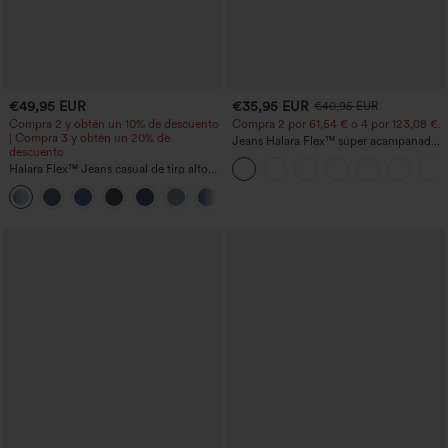
€49,95 EUR
€35,95 EUR
€40,95 EUR
Compra 2 y obtén un 10% de descuento
Compra 2 por 61,54 € o 4 por 123,08 €.
| Compra 3 y obtén un 20% de
Jeans Halara Flex™ súper acampanado
descuento
elástico lavado bolsillo cruzado tiro alto
Halara Flex™ Jeans casual de tiro alto
con control abdominal, pernera ancha y
bolsillos