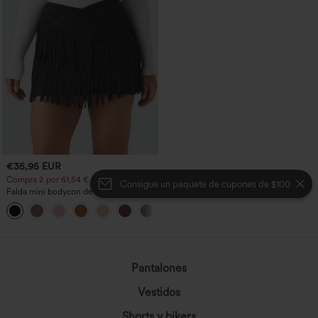
€35,95 EUR
Compra 2 por 61,54 € o 4 por 123,08 €.
Consigue un paquete de cupones de $100
Falda mini bodycon de ante estilo
crossover, talle alto, 2 en 1, dobladillo
con flecos, para fiesta
Pantalones
Vestidos
Shorts y bikers