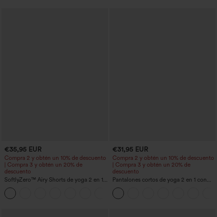
€35,95 EUR
€31,95 EUR
Compra 2 y obtén un 10% de descuento
Compra 2 y obtén un 10% de descuento
| Compra 3 y obtén un 20% de
| Compra 3 y obtén un 20% de
descuento
descuento
SoftlyZero™ Airy Shorts de yoga 2 en 1
Pantalones cortos de yoga 2 en 1 con
InstantCool de talle súper alto, 7" con
bolsillo trasero de talle muy alto y
+23
bolsillos
bolsillo lateral oculto de 5&#39;&#39;
de longitud más larga