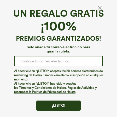
UN REGALO GRATIS
Pantalones casual de talle alto baggy color
¡100%
block con estampado de leopardo en tejido
waffle y bolsillos.
€53,95 EUR
Buy 2, 10% Off | Buy 3, 20% Off
PREMIOS GARANTIZADOS!
Solo añade tu correo electrónico para
girar la ruleta.
Al hacer clic en "¡LISTO!", aceptas recibir correos electrónicos de
marketing de Halara. Puedes cancelar la suscripción en cualquier
momento.
Al hacer clic en "¡LISTO!", has leído y aceptas
los Términos y Condiciones de Halara
,
Reglas de Actividad
y
reconoces la Política de Privacidad de Halara
.
¡LISTO!