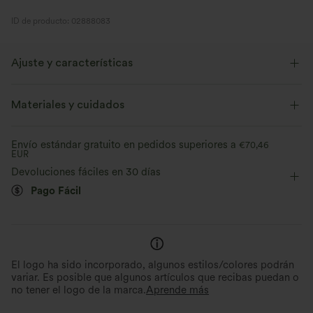
ID de producto: 02888083
Ajuste y características
Cintura plana
Con bolsillos
Con bolsillos
Casual
Materiales y cuidados
Estampado animal print
Hasta el suelo
Tiro alto
Envío estándar gratuito en pedidos superiores a
€70,46
EUR
Baggy
Elástico en 2 direcciones
Devoluciones fáciles en 30 días
Pago Fácil
El logo ha sido incorporado, algunos estilos/colores podrán
variar. Es posible que algunos artículos que recibas puedan o
no tener el logo de la marca.
Aprende más