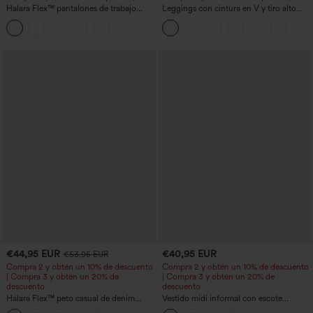
Halara Flex™ pantalones de trabajo
Leggings con cintura en V y tiro alto
cortos de talle alto con bolsillos y
acampanados
pernera cónica
€44,95 EUR
€40,95 EUR
€53,95 EUR
Compra 2 y obtén un 10% de descuento
Compra 2 y obtén un 10% de descuento
| Compra 3 y obtén un 20% de
| Compra 3 y obtén un 20% de
descuento
descuento
Halara Flex™ peto casual de denim
Vestido midi informal con escote
lavado con escote cuadrado y bolsillos
redondo, sujetador integrado, sin