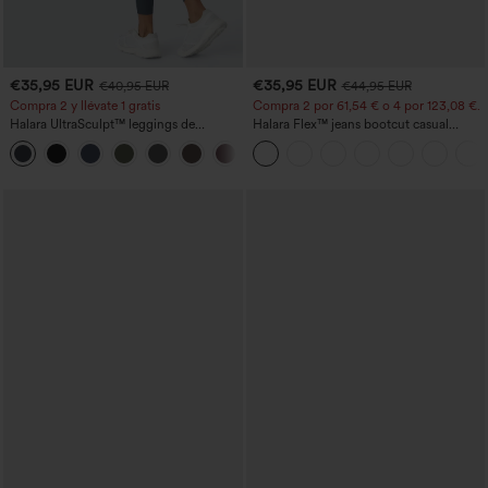
€35,95 EUR
€35,95 EUR
€40,95 EUR
€44,95 EUR
Compra 2 y llévate 1 gratis
Compra 2 por 61,54 € o 4 por 123,08 €.
Halara UltraSculpt™ leggings de
Halara Flex™ jeans bootcut casual
entrenamiento moldeadores de talle alto
lavados, de talle alto y con bolsillos
+11
con fruncido trasero que realza los
glúteos, control de abdomen y bolsillos