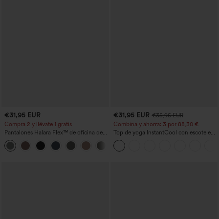
€31,95 EUR
€31,95 EUR
€35,95 EUR
Compra 2 y llévate 1 gratis
Combina y ahorra: 3 por 88,30 €
Pantalones Halara Flex™ de oficina de
Top de yoga InstantCool con escote en
tiro alto ligeramente acampanados con
U y bajo curvado - UPF50+
+13
bolsillos