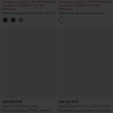
Compra 2 y obtén un 10% de descuento
Compra 2 y obtén un 10% de descuento
| Compra 3 y obtén un 20% de
| Compra 3 y obtén un 20% de
descuento
descuento
Pantalón de traje cónico de tiro alto con
Top de yoga de tirantes con escote
bolsillos
redondo, fruncido y tacto fresco -
+8
UPF50+
€40,95 EUR
€40,95 EUR
Compra 2 y llévate 1 gratis
Compra 2 por 61,54 € o 4 por 123,08 €.
Everyday Softlyzero™ Plush Vestido
Pantalones cargo ajustados de tiro alto