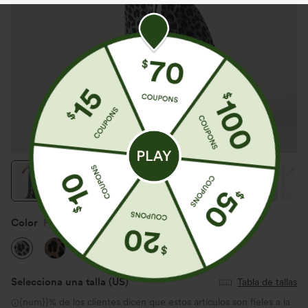
Color
Frosted Panther
Selecciona una talla
(US)
Tabla de tallas
{num}}% de los clientes dicen que estos artículos son fieles a la