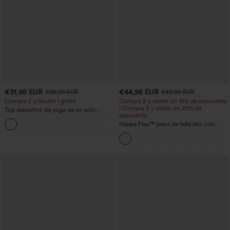
€31,95 EUR
€44,95 EUR
€35,95 EUR
€49,95 EUR
Compra 2 y llévate 1 gratis
Compra 2 y obtén un 10% de descuento
| Compra 3 y obtén un 20% de
Top deportivo de yoga de un solo
descuento
hombro, manga larga con agujero para
+3
el pulgar, dobladillo curvo estilo high-
Halara Flex™ jeans de talle alto con
low (frente más corto, espalda más
bolsillos, dobladillo enrollado, pierna
larga), de secado rápido, con sujetador
ancha y efecto lavado, estilo casual
incorporado