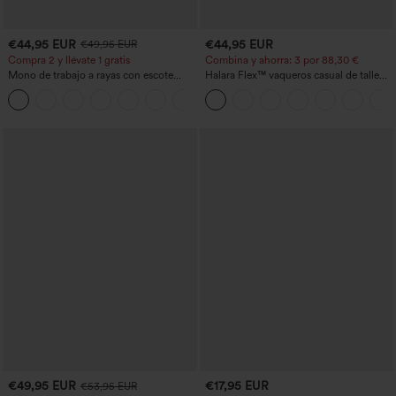
€44,95 EUR
€44,95 EUR
€49,95 EUR
Compra 2 y llévate 1 gratis
Combina y ahorra: 3 por 88,30 €
Mono de trabajo a rayas con escote
Halara Flex™ vaqueros casual de talle
barco, sin mangas, lazo lateral, tacto
alto con bolsillos, estilo baggy de pierna
+8
Cool Touch y bolsillos - Edición Easy
ancha, efecto lavado
Peezy
€49,95 EUR
€17,95 EUR
€53,95 EUR