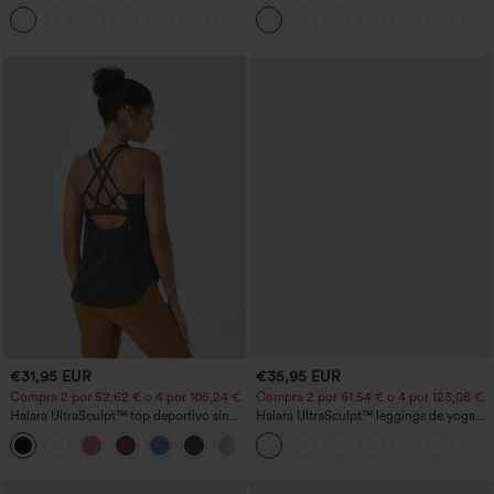
deportivo sin espalda 2 en 1
con múltiples bolsillos y cremallera con
+29
acampanado -Wannabe -Easy Peezy
botones
€31,95 EUR
€35,95 EUR
Compra 2 por 52,62 € o 4 por 105,24 €.
Compra 2 por 61,54 € o 4 por 123,08 €.
Halara UltraSculpt™ top deportivo sin
Halara UltraSculpt™ leggings de yoga
mangas con escote redondo y bajo
bootcut de talle alto con control
+11
curvo
abdominal, efecto moldeador y bolsillos