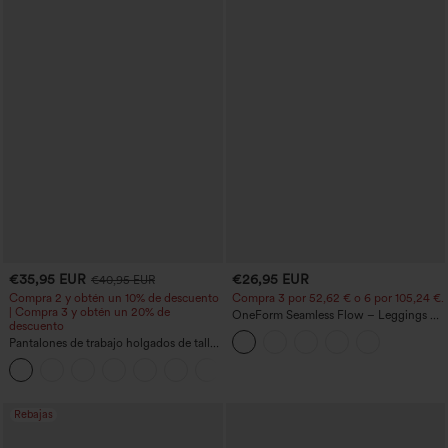
€35,95 EUR
€26,95 EUR
€40,95 EUR
Compra 2 y obtén un 10% de descuento
Compra 3 por 52,62 € o 6 por 105,24 €.
| Compra 3 y obtén un 20% de
OneForm Seamless Flow – Leggings de
descuento
yoga sin costuras, tiro medio, control de
Pantalones de trabajo holgados de talle
abdomen y realce de glúteos
medio con bolsillos y pernera estilo
+3
barril
Rebajas