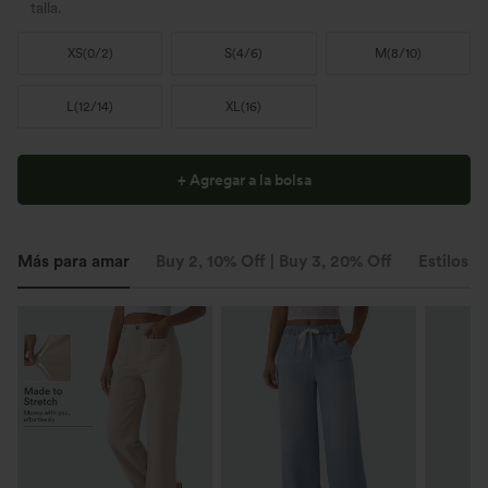
talla.
XS
(
0/2
)
S
(
4/6
)
M
(
8/10
)
L
(
12/14
)
XL
(
16
)
+ Agregar a la bolsa
Más para amar
Buy 2, 10% Off | Buy 3, 20% Off
Estilos s