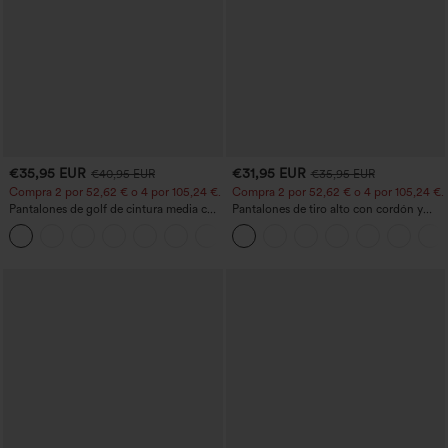
€35,95 EUR
€31,95 EUR
€40,95 EUR
€35,95 EUR
Compra 2 por 52,62 € o 4 por 105,24 €.
Compra 2 por 52,62 € o 4 por 105,24 €.
Pantalones de golf de cintura media con
Pantalones de tiro alto con cordón y
cordón, dobladillo curvo, secado rápido,
bolsillos, pernera ancha, holgados y de
+2
de corte cónico y con bolsillos - UPF40+
estilo casual con tacto de lino.