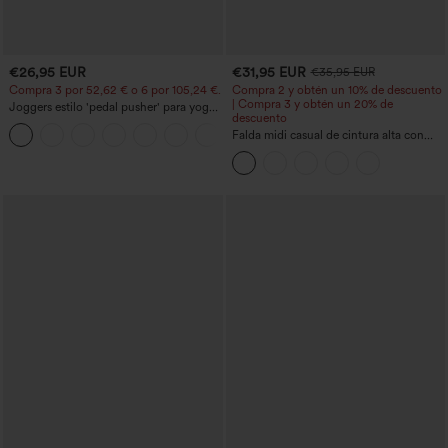
€26,95 EUR
€31,95 EUR
€35,95 EUR
Compra 3 por 52,62 € o 6 por 105,24 €.
Compra 2 y obtén un 10% de descuento
| Compra 3 y obtén un 20% de
Joggers estilo 'pedal pusher' para yoga
descuento
de talle alto, fruncidos y jaspeados, con
+4
bolsillos
Falda midi casual de cintura alta con
control abdominal, fruncida, bajo curvo,
2 en 1 en forro polar y PU