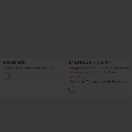
€40,95 EUR
€44,95 EUR
€49,95 EUR
Jersey casual con escote barco y
Compra 2 y obtén un 10% de descuento
mangas murciélago
| Compra 3 y obtén un 20% de
+1
descuento
Halara Flex™ overol casual de denim
lavado con escote en V y bolsillos