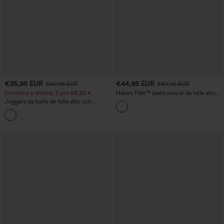
€35,95 EUR
€44,95 EUR
€40,95 EUR
€49,95 EUR
Combina y ahorra: 3 por 88,30 €
Halara Flex™ jeans casual de talle alto
con bolsillos, pierna recta y lavados
Joggers de baile de talle alto con
cordón, fruncidos, corte cónico, secado
rápido, tacto fresco y bolsillos - UPF40+