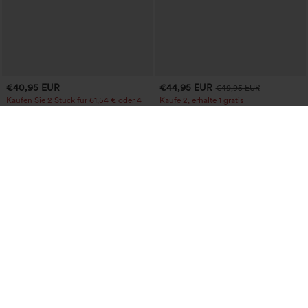
€40,95 EUR
€44,95 EUR
€49,95 EUR
Kaufen Sie 2 Stück für 61,54 € oder 4
Kaufe 2, erhalte 1 gratis
Stück für 123,08 €.
Boot-Ausschnitt, ärmelloser Work-
Softlyzero™ Eco Einfarbige, schmale,
Jumpsuit mit seitlicher Bindung,
hoch taillierte Wanderhose mit
kühlender Cool-Touch-Effekt, gestreift
+10
mehreren Taschen
und mit Taschen – Easy Peezy Edition