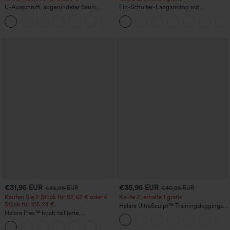
U-Ausschnitt, abgerundeter Saum,
Ein-Schulter-Langarmtop mit
InstantCool Yoga-Trägertop – UPF50+
Daumenloch, geschwungener Saum
(High-Low), schnell trocknend – Yoga-
Sporttop mit integriertem BH
€31,95 EUR
€35,95 EUR
€35,95 EUR
€40,95 EUR
Kaufen Sie 2 Stück für 52,62 € oder 4
Kaufe 2, erhalte 1 gratis
Stück für 105,24 €.
Halara UltraSculpt™ Trainingsleggings
Halara Flex™ hoch taillierte,
mit hohem Bund – raffende Push-up-
figurformende Arbeitshose, die die Taille
Po-Form, Bauchkontrolle, Taschen und
+10
schmaler wirken lässt, mit Taschen,
formende Passform