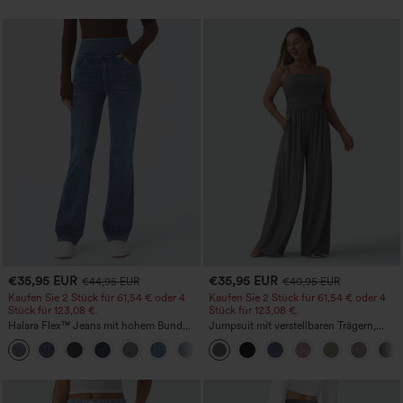
€35,95 EUR
€35,95 EUR
€44,95 EUR
€40,95 EUR
Kaufen Sie 2 Stück für 61,54 € oder 4
Kaufen Sie 2 Stück für 61,54 € oder 4
Stück für 123,08 €.
Stück für 123,08 €.
Halara Flex™ Jeans mit hohem Bund
Jumpsuit mit verstellbaren Trägern,
und Taschen, gewaschener, lässiger
gerafftem Detail, weitem Bein und
+5
Bootcut
meliertem Stoff, lässig, mit Taschen -
Easy Peezy