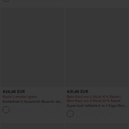
weitem Bein und Mikro-Waffelstruktur
€26,95 EUR
€31,95 EUR
Kaufe 1, erhalte 1 gratis
Beim Kauf von 2 Stück 10 % Rabatt |
Beim Kauf von 3 Stück 20 % Rabatt
Knitterfreie V-Ausschnitt-Bluse für die
Arbeit, kurzärmelig und oversized
Super hoch taillierte 2-in-1-Yoga-Shorts
+1
mit Gesäßtasche und Seitentasche-
längere Länge