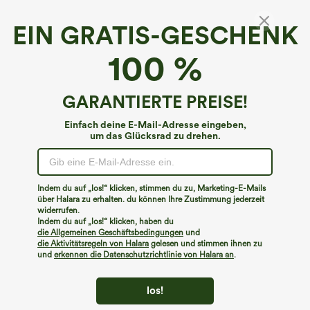
XS
(
0/2
)
S
(
4/6
)
M
(
8/10
)
EIN GRATIS-GESCHENK
L
(
12/14
)
XL
(
16
)
100 %
+ In den Warenkorb
GARANTIERTE PREISE!
Einfach deine E-Mail-Adresse eingeben,
Mehr zum Verlieben
Ähnliche Kleidungsstile
um das Glücksrad zu drehen.
Indem du auf „los!“ klicken, stimmen du zu, Marketing-E-Mails
über Halara zu erhalten. du können Ihre Zustimmung jederzeit
widerrufen.
Indem du auf „los!“ klicken, haben du
die Allgemeinen Geschäftsbedingungen
und
die Aktivitätsregeln von Halara
gelesen und stimmen ihnen zu
und
erkennen die Datenschutzrichtlinie von Halara an
.
los!