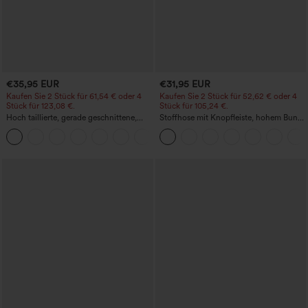
€35,95 EUR
€31,95 EUR
Kaufen Sie 2 Stück für 61,54 € oder 4
Kaufen Sie 2 Stück für 52,62 € oder 4
Stück für 123,08 €.
Stück für 105,24 €.
Hoch taillierte, gerade geschnittene,
Stoffhose mit Knopfleiste, hohem Bund,
legere Leinen-Optik-Hose mit Taschen
mehreren Taschen und geradem Bein
+5