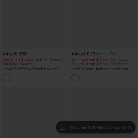
€40,95 EUR
€49,95 EUR
€53,95 EUR
Kaufen Sie 2 Stück für 61,54 € oder 4
Beim Kauf von 2 Stück 10 % Rabatt |
Stück für 123,08 €.
Beim Kauf von 3 Stück 20 % Rabatt
Halara Flex™ DayStretch Hose mit
Hoch taillierte, konische, einfarbige
mittlerer Bundhöhe, seitlicher
Anzughose mit Seitentaschen
+12
Reißverschlusstasche und
Work‑Flare‑Schnitt
Hol dir ein $100-Gutscheinpaket