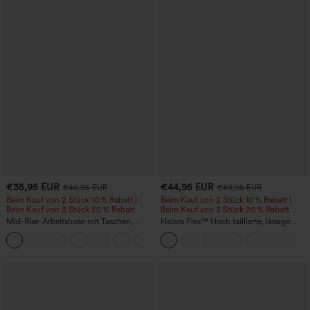
€35,95 EUR
€44,95 EUR
€40,95 EUR
€49,95 EUR
Beim Kauf von 2 Stück 10 % Rabatt |
Beim Kauf von 2 Stück 10 % Rabatt |
Beim Kauf von 3 Stück 20 % Rabatt
Beim Kauf von 3 Stück 20 % Rabatt
Mid-Rise-Arbeitshose mit Taschen,
Halara Flex™ Hoch taillierte, lässige
Barrel-Leg und weiter Passform
Jeans mit Taschen, umgekrempeltem
+3
Saum, weitem Bein und verwaschenem
Finish