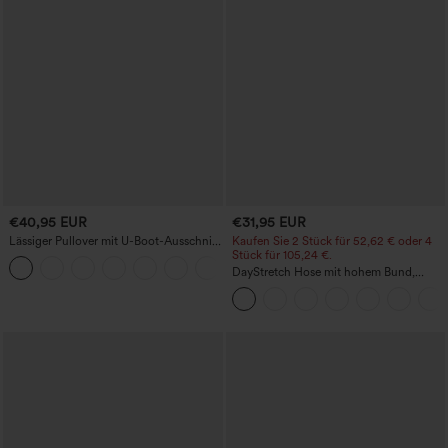
€40,95 EUR
€31,95 EUR
Lässiger Pullover mit U-Boot-Ausschnitt
Kaufen Sie 2 Stück für 52,62 € oder 4
und Fledermausärmeln.
Stück für 105,24 €.
+1
DayStretch Hose mit hohem Bund,
Barrel-Leg und Taschen