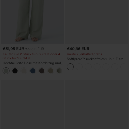
€31,95 EUR
€40,95 EUR
€35,95 EUR
Kaufen Sie 2 Stück für 52,62 € oder 4
Kaufe 2, erhalte 1 gratis
Stück für 105,24 €.
Softlyzero™ rückenfreies 2-in-1-Flare-
Hochtaillierte Hose mit Kordelzug und
Trainingskleid – Wannabe – Easy Peezy
Taschen, weitem Bein, lässig und locker
+15
in Leinenoptik