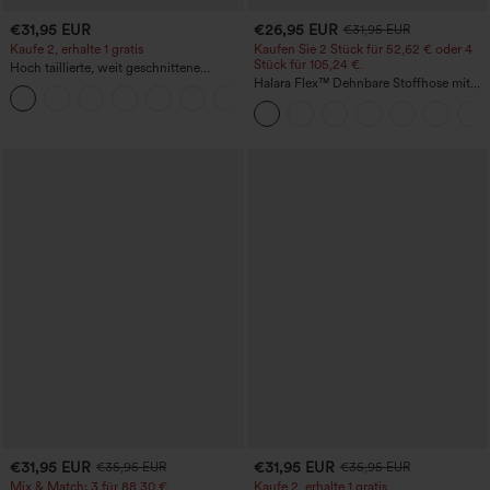
€31,95 EUR
€26,95 EUR
€31,95 EUR
Kaufe 2, erhalte 1 gratis
Kaufen Sie 2 Stück für 52,62 € oder 4
Stück für 105,24 €.
Hoch taillierte, weit geschnittene
Freizeithose aus Leinenmischung mit
Halara Flex™ Dehnbare Stoffhose mit
+5
Kordelzug und Taschen
hohem Bund, Waffelmuster,
Seitentaschen und weitem Bein
€31,95 EUR
€31,95 EUR
€35,95 EUR
€35,95 EUR
Mix & Match: 3 für 88,30 €
Kaufe 2, erhalte 1 gratis