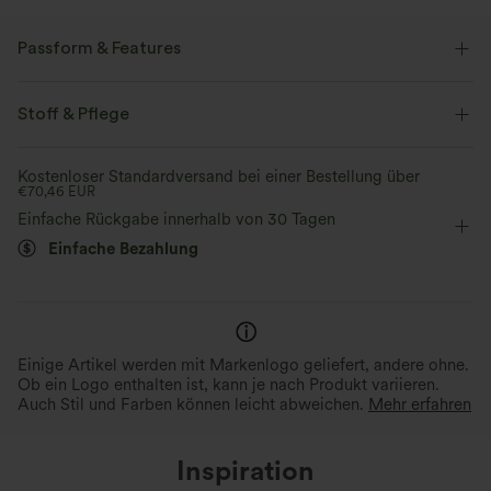
Passform & Features
flacher Bund
Seitentaschen
Plissiert
überziehen
Stoff & Pflege
Oficina
Karomuster
17,5 cm
mit hohem Bund
Kostenloser Standardversand bei einer Bestellung über
€70,46 EUR
baggy
Vier-Wege-Stretch
Einfache Rückgabe innerhalb von 30 Tagen
Einfache Bezahlung
Einige Artikel werden mit Markenlogo geliefert, andere ohne.
Ob ein Logo enthalten ist, kann je nach Produkt variieren.
Auch Stil und Farben können leicht abweichen.
Mehr erfahren
Inspiration