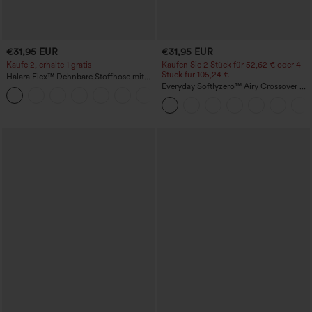
€31,95 EUR
€31,95 EUR
Kaufe 2, erhalte 1 gratis
Kaufen Sie 2 Stück für 52,62 € oder 4
Stück für 105,24 €.
Halara Flex™ Dehnbare Stoffhose mit
hohem Bund und Seitentasche hinten
Everyday Softlyzero™ Airy Crossover 2-
+13
in-1-Mini-Tennisrock mit Seitentaschen-
Lucid-UPF50+