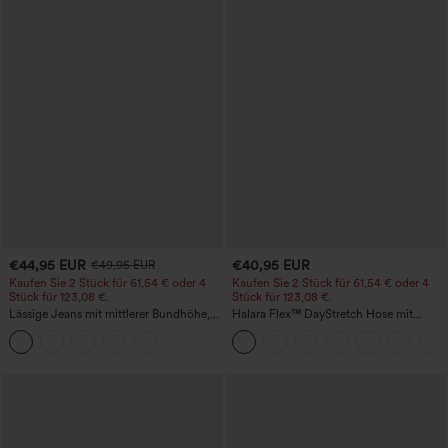
€44,95 EUR
€40,95 EUR
€49,95 EUR
Kaufen Sie 2 Stück für 61,54 € oder 4
Kaufen Sie 2 Stück für 61,54 € oder 4
Stück für 123,08 €.
Stück für 123,08 €.
Lässige Jeans mit mittlerer Bundhöhe,
Halara Flex™ DayStretch Hose mit
Kordelzug und Taschen
mittlerer Bundhöhe, seitlicher
Reißverschlusstasche und
Work‑Flare‑Schnitt