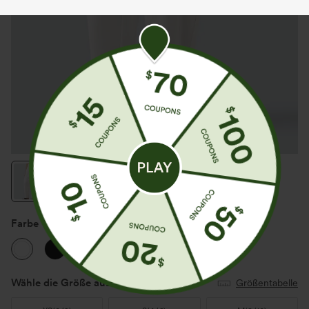
Farbe
Weiß
Wähle die Größe aus
(US)
Größentabelle