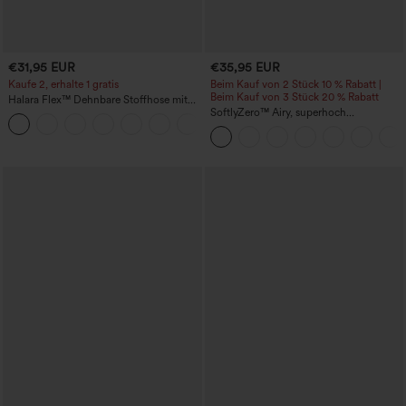
€31,95 EUR
€35,95 EUR
Kaufe 2, erhalte 1 gratis
Beim Kauf von 2 Stück 10 % Rabatt |
Beim Kauf von 3 Stück 20 % Rabatt
Halara Flex™ Dehnbare Stoffhose mit
hohem Bund und Seitentasche hinten
SoftlyZero™ Airy, superhoch
+13
geschnittene 2-in-1 InstantCool Yoga-
Shorts 7" mit Taschen