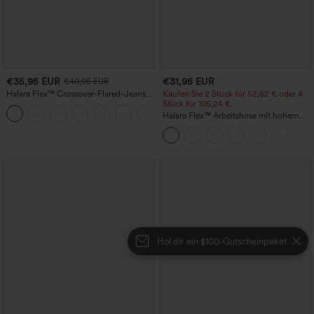
€35,95 EUR
€31,95 EUR
€40,95 EUR
Halara Flex™ Crossover-Flared-Jeans
Kaufen Sie 2 Stück für 52,62 € oder 4
aus elastischem Strick-Denim mit
Stück für 105,24 €.
+1
hohem Bund und mehreren Taschen
Halara Flex™ Arbeitshose mit hohem
Bund, Taschen und konischem,
verkürztem Schnitt
Hol dir ein $100-Gutscheinpaket