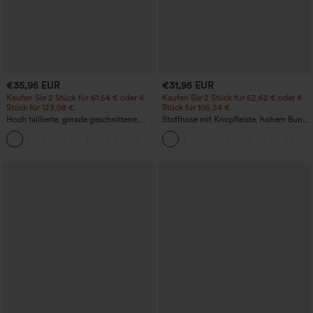
€35,95 EUR
€31,95 EUR
Kaufen Sie 2 Stück für 61,54 € oder 4
Kaufen Sie 2 Stück für 52,62 € oder 4
Stück für 123,08 €.
Stück für 105,24 €.
Hoch taillierte, gerade geschnittene,
Stoffhose mit Knopfleiste, hohem Bund,
legere Leinen-Optik-Hose mit Taschen
mehreren Taschen und geradem Bein
+5