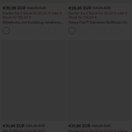
€35,95 EUR
€26,95 EUR
€40,95 EUR
€31,95 EUR
Kaufen Sie 2 Stück für 52,62 € oder 4
Kaufen Sie 2 Stück für 52,62 € oder 4
Stück für 105,24 €.
Stück für 105,24 €.
Mittelhohe, mit Kordelzug versehene,
Halara Flex™ Dehnbare Stoffhose mit
schnelltrocknende Golfhose mit schmal
hohem Bund, Waffelmuster,
+2
zulaufendem Schnitt, abgerundetem
Seitentaschen und weitem Bein
Saum und Taschen – UPF 40+
€31,95 EUR
€31,95 EUR
€35,95 EUR
€35,95 EUR
Mix & Match: 3 für 88,30 €
Kaufen Sie 2 Stück für 52,62 € oder 4