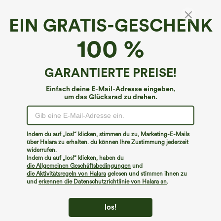
EIN GRATIS-GESCHENK
Hoch geschnittene Arbeitshose mit weitem
100 %
Barrel-Leg und Taschen
€40,95 EUR
Buy 2 For €61,54 EUR ,4 For €123,08 EUR
GARANTIERTE PREISE!
Einfach deine E-Mail-Adresse eingeben,
um das Glücksrad zu drehen.
Indem du auf „los!“ klicken, stimmen du zu, Marketing-E-Mails
über Halara zu erhalten. du können Ihre Zustimmung jederzeit
widerrufen.
Indem du auf „los!“ klicken, haben du
die Allgemeinen Geschäftsbedingungen
und
die Aktivitätsregeln von Halara
gelesen und stimmen ihnen zu
und
erkennen die Datenschutzrichtlinie von Halara an
.
los!