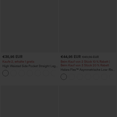
€35,95 EUR
€44,95 EUR
€49,95 EUR
Kaufe 2, erhalte 1 gratis
Beim Kauf von 2 Stück 10 % Rabatt |
Beim Kauf von 3 Stück 20 % Rabatt
High Waisted Side Pocket Straight Leg
Work Pants
Halara Flex™ Asymmetrische Low-Rise-
+23
Jeans mit Reißverschlusstaschen,
Baggy-Stil, weitem Bein, gewaschen,
lässig