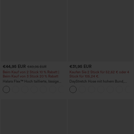
€44,95 EUR
€31,95 EUR
€49,95 EUR
Beim Kauf von 2 Stück 10 % Rabatt |
Kaufen Sie 2 Stück für 52,62 € oder 4
Beim Kauf von 3 Stück 20 % Rabatt
Stück für 105,24 €.
Halara Flex™ Hoch taillierte, lässige
DayStretch Hose mit hohem Bund,
Jeans mit Taschen, umgekrempeltem
Barrel-Leg und Taschen
+1
Saum, weitem Bein und verwaschenem
Finish