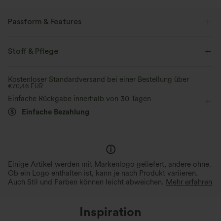
Passform & Features
flacher Bund
Seitentaschen
Plissiert
Raffung
Stoff & Pflege
überziehen
Zierreißverschluss
Oficina
extra lang
Kostenloser Standardversand bei einer Bestellung über
€70,46 EUR
mit hohem Bund
Barrel leg
Oversized
Einfache Rückgabe innerhalb von 30 Tagen
Einfache Bezahlung
Einige Artikel werden mit Markenlogo geliefert, andere ohne.
Ob ein Logo enthalten ist, kann je nach Produkt variieren.
Auch Stil und Farben können leicht abweichen.
Mehr erfahren
Inspiration