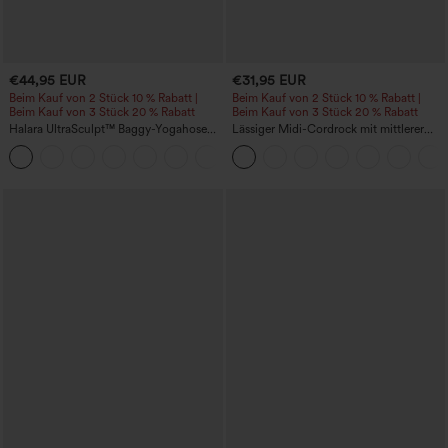
€44,95 EUR
€31,95 EUR
Beim Kauf von 2 Stück 10 % Rabatt |
Beim Kauf von 2 Stück 10 % Rabatt |
Beim Kauf von 3 Stück 20 % Rabatt
Beim Kauf von 3 Stück 20 % Rabatt
Halara UltraSculpt™ Baggy-Yogahose
Lässiger Midi-Cordrock mit mittlerer
mit hohem Bund, Bauchkontrolle,
Bundhöhe und vorderseitiger
Color-Block-Streifen und Taschen
Klapptasche