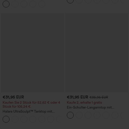
Yoga-Leggings - mittelhoher Bund,
kühlender Cool-Touch-Effekt, gestreift
bauchformend und mit Po-Lifting-
und mit Taschen – Easy Peezy Edition
Effekt
€31,95 EUR
€31,95 EUR
€35,95 EUR
Kaufen Sie 2 Stück für 52,62 € oder 4
Kaufe 2, erhalte 1 gratis
Stück für 105,24 €.
Ein-Schulter-Langarmtop mit
Halara UltraSculpt™ Tanktop mit
Daumenloch, geschwungener Saum
Rundhalsausschnitt und
(High-Low), schnell trocknend – Yoga-
+11
geschwungenem Saum
Sporttop mit integriertem BH