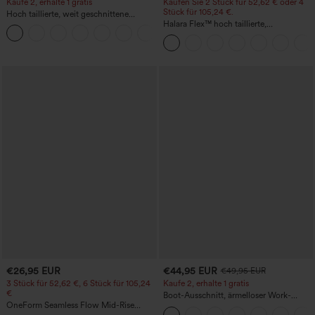
Kaufe 2, erhalte 1 gratis
Kaufen Sie 2 Stück für 52,62 € oder 4
Stück für 105,24 €.
Hoch taillierte, weit geschnittene
Freizeithose aus Leinenmischung mit
Halara Flex™ hoch taillierte,
+5
Kordelzug und Taschen
figurformende Arbeitshose, die die Taille
schmaler wirken lässt, mit Taschen,
weitem Bein und Mikro-Waffelstruktur
€26,95 EUR
€44,95 EUR
€49,95 EUR
3 Stück für 52,62 €, 6 Stück für 105,24
Kaufe 2, erhalte 1 gratis
€
Boot-Ausschnitt, ärmelloser Work-
OneForm Seamless Flow Mid-Rise
Jumpsuit mit seitlicher Bindung,