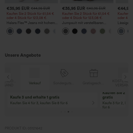
€35,95 EUR
€35,95 EUR
€44,95
€44,95 EUR
€40,95 EUR
Kaufen Sie 2 Stück für 61,54 €
Kaufen Sie 2 Stück für 61,54 €
Kaufen Si
oder 4 Stück für 123,08 €.
oder 4 Stück für 123,08 €.
oder 4 St
Halara Flex™ Jeans mit hohem
Jumpsuit mit verstellbaren
Lässige J
Bund und Taschen,
Trägern, gerafftem Detail,
Bundhöhe
+5
gewaschener, lässiger Bootcut
weitem Bein und meliertem
Taschen
Stoff, lässig, mit Taschen - Easy
Peezy
Unsere Angebote
OSER
KOSTENLOSER
Verkauf
Sondergutschein
Gratisgeschenke
D
VERSAND
Kaufen Sie 2 und 
Kaufe 3 und erhalte 1 gratis
gratis
Kaufen Sie 4 für 3, kaufen Sie 8 für 6
Kaufe 3 für 2, Kauf
für 6
PRODUKT ID: 03121642