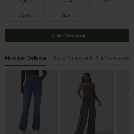
XS
(
0/2
)
S
(
4/6
)
M
(
8/10
)
L
(
12/14
)
XL
(
16
)
+ In den Warenkorb
Mehr zum Verlieben
Buy 2 For €61,54 EUR ,4 For €123,08 