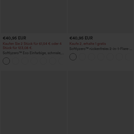
€40,95 EUR
€40,95 EUR
Kaufen Sie 2 Stück für 61,54 € oder 4
Kaufe 2, erhalte 1 gratis
Stück für 123,08 €.
Softlyzero™ rückenfreies 2-in-1-Flare-
Softlyzero™ Eco Einfarbige, schmale,
Trainingskleid – Wannabe – Easy Peezy
hoch taillierte Wanderhose mit
+10
mehreren Taschen