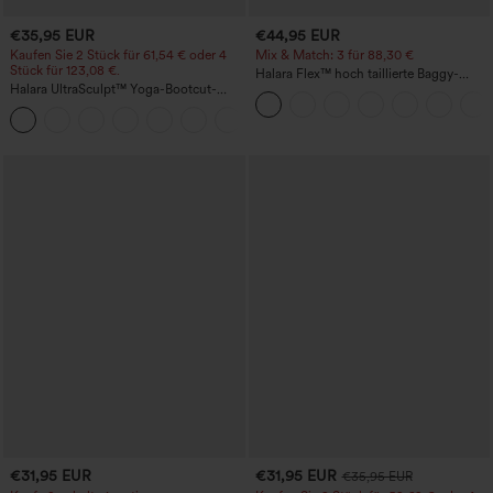
€35,95 EUR
€44,95 EUR
Kaufen Sie 2 Stück für 61,54 € oder 4
Mix & Match: 3 für 88,30 €
Stück für 123,08 €.
Halara Flex™ hoch taillierte Baggy-
Halara UltraSculpt™ Yoga-Bootcut-
Jeans mit Taschen, weitem Bein,
Leggings mit hoher Taille,
stonewashed, lässig
+11
bauchformender Unterstützung und
Tasche
€31,95 EUR
€31,95 EUR
€35,95 EUR