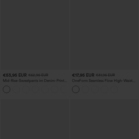
€53,95 EUR
€17,95 EUR
€62,95 EUR
€31,95 EUR
Mid-Rise-Sweatpants im Denim-Print
OneForm Seamless Flow High-Waist
aus French Terry, lässig, mit Taschen
Yogaleggings – nahtlos, mit hoher
Taille, bauchformend und mit
Hebeeffekt für den Po