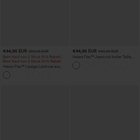
€44,95 EUR
€44,95 EUR
€53,95 EUR
€49,95 EUR
Beim Kauf von 2 Stück 10 % Rabatt |
Halara Flex™ Jeans mit hoher Taille,
Beim Kauf von 3 Stück 20 % Rabatt
Taschen, geradem Bein und Used-Look
Halara Flex™ Lässige Latzhose aus
gewaschenem Denim mit
quadratischem Ausschnitt und Taschen