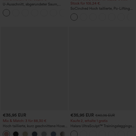
Stück für 105,24 €.
U-Ausschnitt, abgerundeter Saum,
InstantCool Yoga-Trägertop – UPF50+
SoCinched Hoch taillierte, Po-Lifting
7/8-Trainingsleggings mit
Bauchkontrolle und Seitentaschen
€35,95 EUR
€35,95 EUR
€40,95 EUR
Mix & Match: 3 für 88,30 €
Kaufe 2, erhalte 1 gratis
Hoch taillierte, kurz geschnittene Hose
Halara UltraSculpt™ Trainingsleggings
mit Reißverschlusstasche in Leinenoptik
mit hohem Bund – raffende Push-up-
+7
Po-Form, Bauchkontrolle, Taschen und