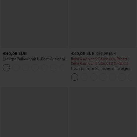
€40,95 EUR
€49,95 EUR
€53,95 EUR
Lässiger Pullover mit U-Boot-Ausschnitt
Beim Kauf von 2 Stück 10 % Rabatt |
und Fledermausärmeln.
Beim Kauf von 3 Stück 20 % Rabatt
+1
Hoch taillierte, konische, einfarbige
Anzughose mit Seitentaschen