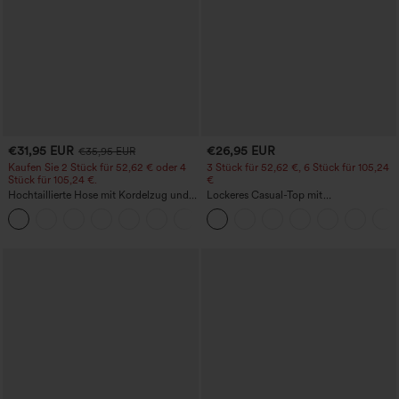
€31,95 EUR
€26,95 EUR
€35,95 EUR
Kaufen Sie 2 Stück für 52,62 € oder 4
3 Stück für 52,62 €, 6 Stück für 105,24
Stück für 105,24 €.
€
Hochtaillierte Hose mit Kordelzug und
Lockeres Casual-Top mit
Taschen, weitem Bein, lässig und locker
Rundhalsausschnitt und
+15
in Leinenoptik
Fledermausärmeln