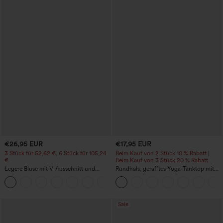
€26,95 EUR
€17,95 EUR
3 Stück für 52,62 €, 6 Stück für 105,24
Beim Kauf von 2 Stück 10 % Rabatt |
€
Beim Kauf von 3 Stück 20 % Rabatt
Legere Bluse mit V-Ausschnitt und
Rundhals, gerafftes Yoga-Tanktop mit
kurzen Puffärmeln
Cool-Touch-Effekt – UPF50+
Sale