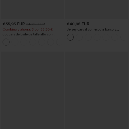
€35,95 EUR
€40,95 EUR
€40,95 EUR
Combina y ahorra: 3 por 88,30 €
Jersey casual con escote barco y
mangas murciélago
Joggers de baile de talle alto con
cordón, fruncidos, corte cónico, secado
rápido, tacto fresco y bolsillos - UPF40+