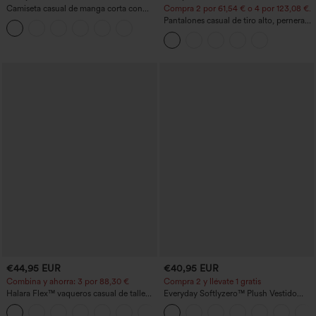
Camiseta casual de manga corta con
Compra 2 por 61,54 € o 4 por 123,08 €.
escote en V, fruncida y lisa
Pantalones casual de tiro alto, pernera
ancha y corte holgado, con bolsillos
€44,95 EUR
€40,95 EUR
Combina y ahorra: 3 por 88,30 €
Compra 2 y llévate 1 gratis
Halara Flex™ vaqueros casual de talle
Everyday Softlyzero™ Plush Vestido
alto con bolsillos, estilo baggy de pierna
deportivo sin espalda 2 en 1
+2
ancha, efecto lavado
acampanado -Wannabe -Easy Peezy