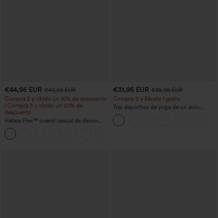
€44,95 EUR
€31,95 EUR
€49,95 EUR
€35,95 EUR
Compra 2 y obtén un 10% de descuento
Compra 2 y llévate 1 gratis
| Compra 3 y obtén un 20% de
Top deportivo de yoga de un solo
descuento
hombro, manga larga con agujero para
Halara Flex™ overol casual de denim
el pulgar, dobladillo curvo estilo high-
lavado con escote en V y bolsillos
low (frente más corto, espalda más
+1
larga), de secado rápido, con sujetador
incorporado