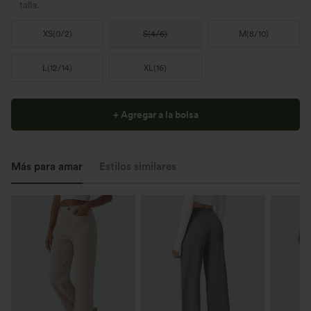
talla.
XS
(
0/2
)
S
(
4/6
)
M
(
8/10
)
L
(
12/14
)
XL
(
16
)
+ Agregar a la bolsa
Más para amar
Estilos similares