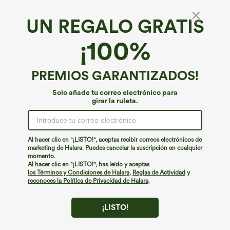
UN REGALO GRATIS
Falda mini de senderismo 2 en 1 de talle alto
¡100%
con dobladillo curvo y bolsillos
€35,95 EUR
PREMIOS GARANTIZADOS!
Solo añade tu correo electrónico para
girar la ruleta.
Al hacer clic en "¡LISTO!", aceptas recibir correos electrónicos de
marketing de Halara. Puedes cancelar la suscripción en cualquier
momento.
Al hacer clic en "¡LISTO!", has leído y aceptas
los Términos y Condiciones de Halara
,
Reglas de Actividad
y
reconoces la Política de Privacidad de Halara
.
¡LISTO!