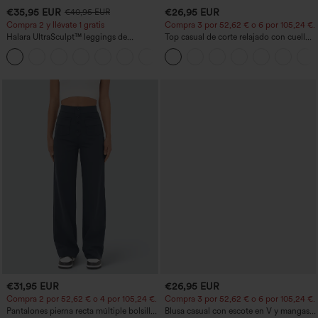
€35,95 EUR
€26,95 EUR
€40,95 EUR
Compra 2 y llévate 1 gratis
Compra 3 por 52,62 € o 6 por 105,24 €.
Halara UltraSculpt™ leggings de
Top casual de corte relajado con cuello
entrenamiento moldeadores de talle alto
redondo y mangas murciélago.
+11
con fruncido trasero que realza los
glúteos, control de abdomen y bolsillos
€31,95 EUR
€26,95 EUR
Compra 2 por 52,62 € o 4 por 105,24 €.
Compra 3 por 52,62 € o 6 por 105,24 €.
Pantalones pierna recta múltiple bolsillo
Blusa casual con escote en V y mangas