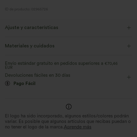
ID de producto: 02965726
Ajuste y características
Shorts integrados
Cintura plana
Con bolsillos
Materiales y cuidados
Fácil de poner
Mini
Tiro alto
Envío estándar gratuito en pedidos superiores a
€70,46
EUR
Elástico en 4 direcciones
Devoluciones fáciles en 30 días
Pago Fácil
El logo ha sido incorporado, algunos estilos/colores podrán
variar. Es posible que algunos artículos que recibas puedan o
no tener el logo de la marca.
Aprende más