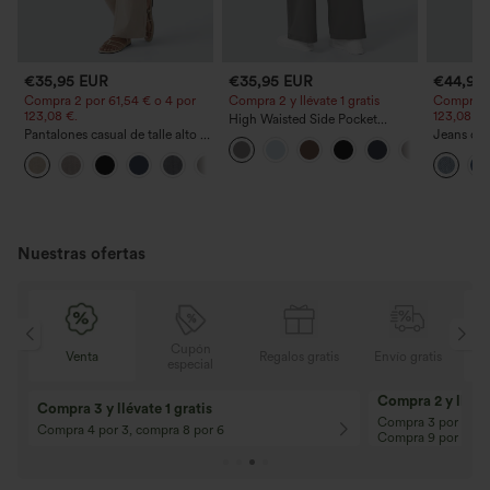
€35,95 EUR
€35,95 EUR
€44,95
Compra 2 por 61,54 € o 4 por
Compra 2 y llévate 1 gratis
Compra 2 
123,08 €.
123,08 €.
High Waisted Side Pocket
Pantalones casual de talle alto y
Straight Leg Work Pants
Jeans cas
pierna recta con tacto de lino y
cordón y 
+5
bolsillos
Nuestras ofertas
Cupón
is
Venta
Regalos gratis
Envío gratis
especial
Compra 2 y llévat
Compra 3 y llévate 1 gratis
Compra 3 por 2, Co
Compra 4 por 3, compra 8 por 6
Compra 9 por 6