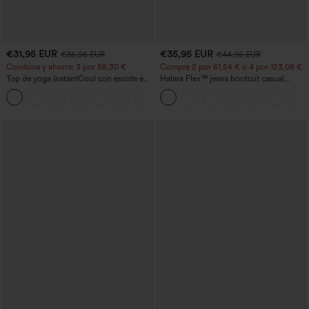
€31,95 EUR
€35,95 EUR
€35,95 EUR
€44,95 EUR
Combina y ahorra: 3 por 88,30 €
Compra 2 por 61,54 € o 4 por 123,08 €.
Top de yoga InstantCool con escote en
Halara Flex™ jeans bootcut casual
U y bajo curvado - UPF50+
lavados, de talle alto y con bolsillos