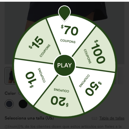
Color
Oceana
Selecciona una talla
(US)
Tabla de tallas
{num}}% de los clientes dicen que estos artículos son fieles a la