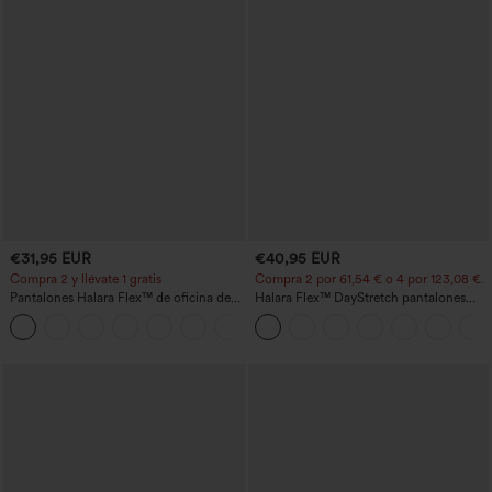
€31,95 EUR
€40,95 EUR
Compra 2 y llévate 1 gratis
Compra 2 por 61,54 € o 4 por 123,08 €.
Pantalones Halara Flex™ de oficina de
Halara Flex™ DayStretch pantalones
tiro alto ligeramente acampanados con
acampanados de trabajo de tiro medio
+13
bolsillos
con bolsillo lateral con cremallera