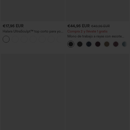
€17,95 EUR
€44,95 EUR
€49,95 EUR
Halara UltraSculpt™ top corto para yoga
Compra 2 y llévate 1 gratis
con tirantes dobles y espalda
Mono de trabajo a rayas con escote
+11
descubierta retorcida
barco, sin mangas, lazo lateral, tacto
Cool Touch y bolsillos - Edición Easy
Peezy