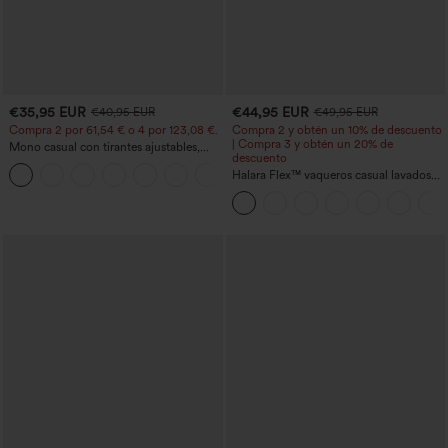
€35,95 EUR
€44,95 EUR
€40,95 EUR
€49,95 EUR
Compra 2 por 61,54 € o 4 por 123,08 €.
Compra 2 y obtén un 10% de descuento
| Compra 3 y obtén un 20% de
Mono casual con tirantes ajustables,
descuento
fruncidos, pierna ancha, tejido jaspeado
+10
y bolsillos - Easy Peezy
Halara Flex™ vaqueros casual lavados
asimétricos de tiro bajo con bolsillos
con cremallera, corte baggy y pierna
ancha