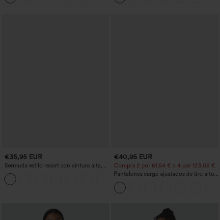
€35,95 EUR
€40,95 EUR
Bermuda estilo resort con cintura alta,
Compra 2 por 61,54 € o 4 por 123,08 €.
dobladillo remangado y efecto lino, 10'',
Pantalones cargo ajustados de tiro alto
+3
con bolsillos
con múltiples bolsillos y cremallera con
botones