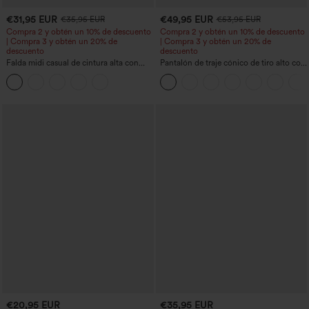
€31,95 EUR
€49,95 EUR
€35,95 EUR
€53,95 EUR
Compra 2 y obtén un 10% de descuento
Compra 2 y obtén un 10% de descuento
| Compra 3 y obtén un 20% de
| Compra 3 y obtén un 20% de
descuento
descuento
Falda midi casual de cintura alta con
Pantalón de traje cónico de tiro alto con
control abdominal, fruncida, bajo curvo,
bolsillos
2 en 1 en forro polar y PU
€20,95 EUR
€35,95 EUR