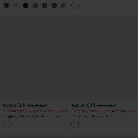
botón tiro alto
cortas abullonadas
+23
€31,95 EUR
€26,95 EUR
€35,95 EUR
€31,95 EUR
Compra 2 por 52,62 € o 4 por 105,24 €.
Compra 2 por 52,62 € o 4 por 105,24 €.
Leggings SoCinched entrenamiento
Pantalones Halara Flex™ de oficina
moldeador abdomen bolsillo lateral tiro
anchos plisados de tiro alto con bolsillos
+16
alto
en tela tipo gofre