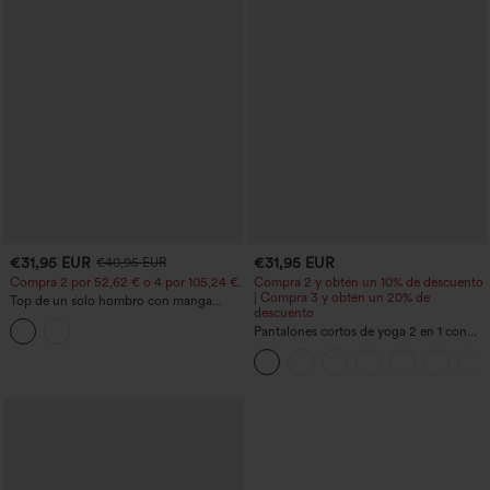
€31,95 EUR
€31,95 EUR
€40,95 EUR
Compra 2 por 52,62 € o 4 por 105,24 €.
Compra 2 y obtén un 10% de descuento
| Compra 3 y obtén un 20% de
Top de un solo hombro con manga
descuento
corta, dobladillo curvo high‑low,
sujetador integrado y estampado de
Pantalones cortos de yoga 2 en 1 con
lunares, estilo casual
bolsillo trasero de talle muy alto y
bolsillo lateral oculto de 5&#39;&#39;
de longitud más larga