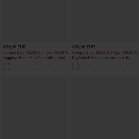
€31,95 EUR
€31,95 EUR
Compra 2 por 52,62 € o 4 por 105,24 €.
Compra 2 por 52,62 € o 4 por 105,24 €.
Leggings Halara Flex™ mezclilla elástico
DayStretch Pantalones casuales de
bolsillo lateral trasero tiro alto
cintura alta con pernera tipo barril y
bolsillos