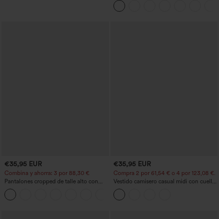
tecnología InstantCool de secado
rápido.
€35,95 EUR
€35,95 EUR
Combina y ahorra: 3 por 88,30 €
Compra 2 por 61,54 € o 4 por 123,08 €.
Pantalones cropped de talle alto con
Vestido camisero casual midi con cuello,
bolsillos con cremallera y efecto lino
mangas casquillo, cinturón, dobladillo
+7
curvo con abertura y bolsillos