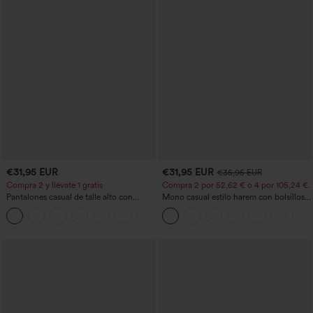
€31,95 EUR
€31,95 EUR
€35,95 EUR
Compra 2 y llévate 1 gratis
Compra 2 por 52,62 € o 4 por 105,24 €.
Pantalones casual de talle alto con
Mono casual estilo harem con bolsillos y
cordón, pernera ancha, en mezcla de
escote en U - Edición Easy Peezy
+5
lino y con bolsillos