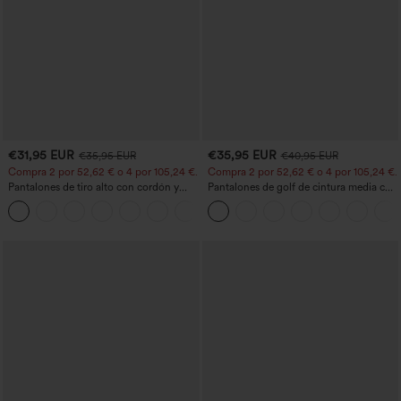
€31,95 EUR
€35,95 EUR
€35,95 EUR
€40,95 EUR
Compra 2 por 52,62 € o 4 por 105,24 €.
Compra 2 por 52,62 € o 4 por 105,24 €.
Pantalones de tiro alto con cordón y
Pantalones de golf de cintura media con
bolsillos, pernera ancha, holgados y de
cordón, dobladillo curvo, secado rápido,
+15
estilo casual con tacto de lino.
de corte cónico y con bolsillos - UPF40+