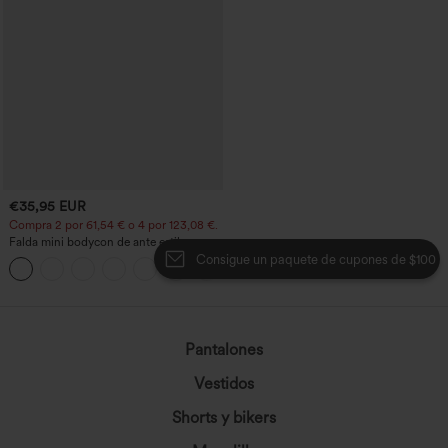
€35,95 EUR
Compra 2 por 61,54 € o 4 por 123,08 €.
Falda mini bodycon de ante estilo
crossover, talle alto, 2 en 1, dobladillo
Consigue un paquete de cupones de $100
con flecos, para fiesta
Pantalones
Vestidos
Shorts y bikers