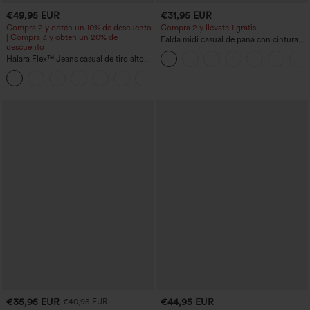
€49,95 EUR
€31,95 EUR
Compra 2 y obtén un 10% de descuento
Compra 2 y llévate 1 gratis
| Compra 3 y obtén un 20% de
Falda midi casual de pana con cintura
descuento
media y bolsillo lateral frontal con
Halara Flex™ Jeans casual de tiro alto
solapa
con control abdominal, pernera ancha y
bolsillos
€35,95 EUR
€44,95 EUR
€40,95 EUR