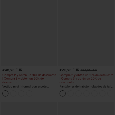
€40,95 EUR
€35,95 EUR
€40,95 EUR
Compra 2 y obtén un 10% de descuento
Compra 2 y obtén un 10% de descuento
| Compra 3 y obtén un 20% de
| Compra 3 y obtén un 20% de
descuento
descuento
Vestido midi informal con escote
Pantalones de trabajo holgados de talle
redondo, sujetador integrado, sin
medio con bolsillos y pernera estilo
mangas y bajo con volantes
barril