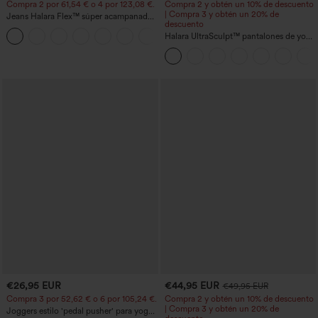
Compra 2 por 61,54 € o 4 por 123,08 €.
Compra 2 y obtén un 10% de descuento
| Compra 3 y obtén un 20% de
Jeans Halara Flex™ súper acampanado
descuento
elástico lavado bolsillo cruzado tiro alto
+1
Halara UltraSculpt™ pantalones de yoga
holgados de talle alto con control
abdominal, rayas color block y bolsillos
€26,95 EUR
€44,95 EUR
€49,95 EUR
Compra 3 por 52,62 € o 6 por 105,24 €.
Compra 2 y obtén un 10% de descuento
| Compra 3 y obtén un 20% de
Joggers estilo 'pedal pusher' para yoga