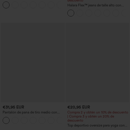
descuento
de talle alto, fruncidos y jaspeados, con
+4
bolsillos
Halara Flex™ jeans de talle alto con
bolsillos, dobladillo enrollado, pierna
ancha y efecto lavado, estilo casual
€31,95 EUR
€20,95 EUR
Pantalón de pana de tiro medio con
Compra 2 y obtén un 10% de descuento
cremallera
| Compra 3 y obtén un 20% de
+7
descuento
Top deportivo oversize para yoga con
escote en V y mangas cortas, con