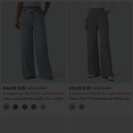
€44,95 EUR
€31,95 EUR
€49,95 EUR
€35,95 EUR
Compra 2 por 61,54 € o 4 por 123,08 €.
Compra 2 por 52,62 € o 4 por 105,24 €.
Jeans casual de tiro medio con cordón y
Halara Flex™ Pantalones de trabajo de
bolsillos
talle alto, moldeadores del cuerpo, que
estilizan la cintura, con bolsillos, de
pierna ancha en micro‑waffle