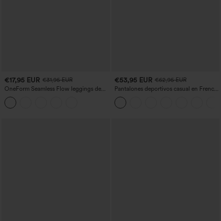
€17,95 EUR
€53,95 EUR
€31,95 EUR
€62,95 EUR
OneForm Seamless Flow leggings de
Pantalones deportivos casual en French
yoga de talle alto con control abdominal
terry con estampado denim, tiro medio,
y realce de glúteos
estilo jeans y bolsillos