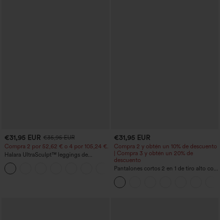
€31,95 EUR
€31,95 EUR
€35,95 EUR
Compra 2 por 52,62 € o 4 por 105,24 €.
Compra 2 y obtén un 10% de descuento
| Compra 3 y obtén un 20% de
Halara UltraSculpt™ leggings de
descuento
entrenamiento de cintura alta
+15
moldeadores, con efecto levantamiento
Pantalones cortos 2 en 1 de tiro alto con
de glúteos, control de abdomen y
bolsillo interior y trasero
bolsillos.