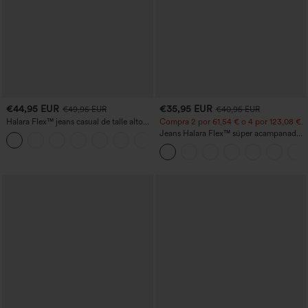
€44,95 EUR
€35,95 EUR
€49,95 EUR
€40,95 EUR
Halara Flex™ jeans casual de talle alto
Compra 2 por 61,54 € o 4 por 123,08 €.
con bolsillos, pierna recta y lavados
Jeans Halara Flex™ súper acampanado
+3
elástico lavado bolsillo cruzado tiro alto