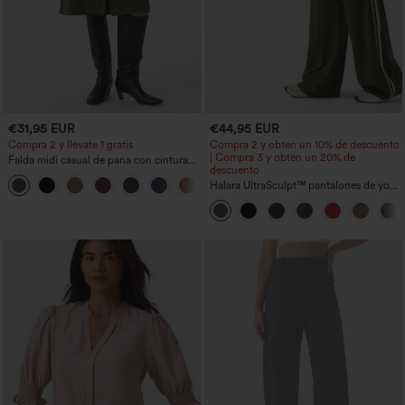
€31,95 EUR
€44,95 EUR
Compra 2 y llévate 1 gratis
Compra 2 y obtén un 10% de descuento
| Compra 3 y obtén un 20% de
Falda midi casual de pana con cintura
descuento
media y bolsillo lateral frontal con
+1
solapa
Halara UltraSculpt™ pantalones de yoga
holgados de talle alto con control
abdominal, rayas color block y bolsillos