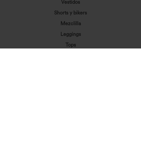
Vestidos
Shorts y bikers
Mezclilla
Leggings
Tops
Faldas
Monos
Tallas grandes
Chaquetas y ropa exterior
Ropa de playa
Sujetadores y ropa interior