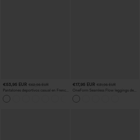
€53,95 EUR
€17,95 EUR
€62,95 EUR
€31,95 EUR
Pantalones deportivos casual en French
OneForm Seamless Flow leggings de
terry con estampado denim, tiro medio,
yoga de talle alto con control abdominal
estilo jeans y bolsillos
y realce de glúteos