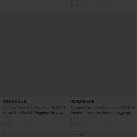
barril
€35,95 EUR
€26,95 EUR
Compra 2 por 61,54 € o 4 por 123,08 €.
Compra 3 por 52,62 € o 6 por 105,24 €.
Halara UltraSculpt™ leggings de yoga
OneForm Seamless Flow – Leggings de
bootcut de talle alto con control
yoga sin costuras, tiro medio, control de
+11
abdominal, efecto moldeador y bolsillos
abdomen y realce de glúteos
Rebajas