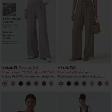
€31,95 EUR
€31,95 EUR
€35,95 EUR
Compra 2 por 52,62 € o 4 por 105,24 €.
Compra 2 y llévate 1 gratis
Halara Flex™ Pantalones de trabajo de
Pantalones casual de talle alto con
talle alto, moldeadores del cuerpo, que
cordón, pernera ancha, en mezcla de
+10
estilizan la cintura, con bolsillos, de
lino y con bolsillos
pierna ancha en micro‑waffle