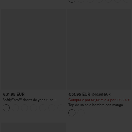
facilísimo
€31,95 EUR
€31,95 EUR
€40,95 EUR
SoftlyZero™ shorts de yoga 2-en-1
Compra 2 por 52,62 € o 4 por 105,24 €.
InstantCool, talle alto cruzado, ligeros y
Top de un solo hombro con manga
+11
transpirables, 3'' con bolsillos
corta, dobladillo curvo high‑low,
sujetador integrado y estampado de
lunares, estilo casual