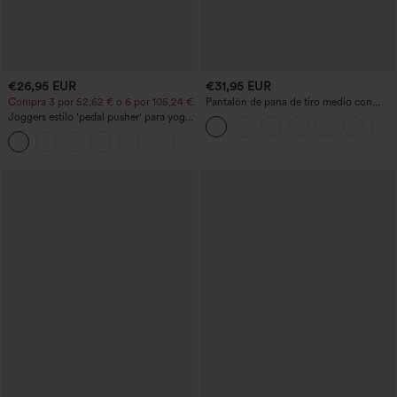
€26,95 EUR
€31,95 EUR
Compra 3 por 52,62 € o 6 por 105,24 €.
Pantalón de pana de tiro medio con
cremallera
Joggers estilo 'pedal pusher' para yoga
de talle alto, fruncidos y jaspeados, con
+4
bolsillos