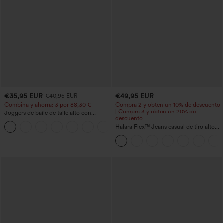
€35,95 EUR
€49,95 EUR
€40,95 EUR
Combina y ahorra: 3 por 88,30 €
Compra 2 y obtén un 10% de descuento
| Compra 3 y obtén un 20% de
Joggers de baile de talle alto con
descuento
cordón, fruncidos, corte cónico, secado
rápido, tacto fresco y bolsillos - UPF40+
Halara Flex™ Jeans casual de tiro alto
con control abdominal, pernera ancha y
bolsillos