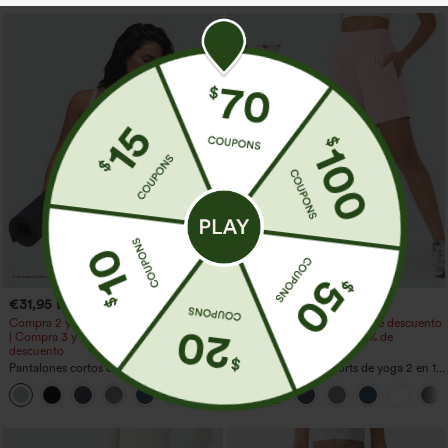
€31,95 EUR
€35,95 EUR
Compra 2 y obtén un 10% de descuento
Compra 2 y obtén un 10% de descuento
| Compra 3 y obtén un 20% de
| Compra 3 y obtén un 20% de
descuento
descuento
Pantalones cortos de yoga 2 en 1 con
SoftlyZero™ Airy Shorts de yoga 2 en 1
bolsillo trasero de talle muy alto y
InstantCool de talle súper alto, 7" con
+20
bolsillo lateral oculto de 5&#39;&#39;
bolsillos
de longitud más larga