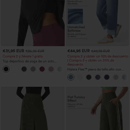
€31,95 EUR
€44,95 EUR
€35,95 EUR
€49,95 EUR
Compra 2 y llévate 1 gratis
Compra 2 y obtén un 10% de descuento
| Compra 3 y obtén un 20% de
Top deportivo de yoga de un solo
descuento
hombro, manga larga con agujero para
+3
el pulgar, dobladillo curvo estilo high-
Halara Flex™ jeans de talle alto con
low (frente más corto, espalda más
bolsillos, dobladillo enrollado, pierna
larga), de secado rápido, con sujetador
ancha y efecto lavado, estilo casual
incorporado