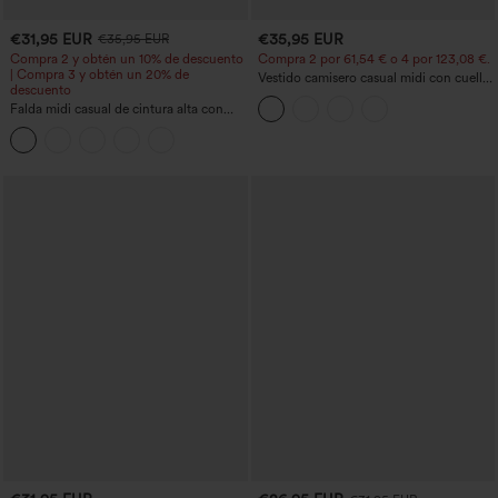
€31,95 EUR
€35,95 EUR
€35,95 EUR
Compra 2 y obtén un 10% de descuento
Compra 2 por 61,54 € o 4 por 123,08 €.
| Compra 3 y obtén un 20% de
Vestido camisero casual midi con cuello,
descuento
mangas casquillo, cinturón, dobladillo
Falda midi casual de cintura alta con
curvo con abertura y bolsillos
control abdominal, fruncida, bajo curvo,
2 en 1 en forro polar y PU