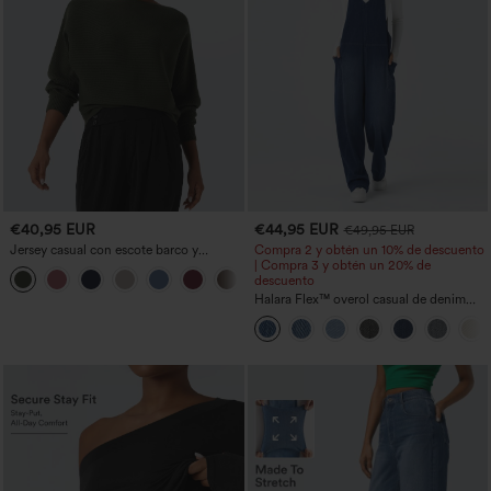
€40,95 EUR
€44,95 EUR
€49,95 EUR
Jersey casual con escote barco y
Compra 2 y obtén un 10% de descuento
mangas murciélago
| Compra 3 y obtén un 20% de
+1
descuento
Halara Flex™ overol casual de denim
lavado con escote en V y bolsillos