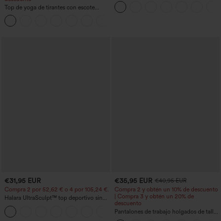
con múltiples bolsillos y cremallera con
Top de yoga de tirantes con escote
botones
redondo, fruncido y tacto fresco -
+16
UPF50+
€31,95 EUR
€35,95 EUR
€40,95 EUR
Compra 2 por 52,62 € o 4 por 105,24 €.
Compra 2 y obtén un 10% de descuento
| Compra 3 y obtén un 20% de
Halara UltraSculpt™ top deportivo sin
descuento
mangas con escote redondo y bajo
+11
curvo
Pantalones de trabajo holgados de talle
medio con bolsillos y pernera estilo