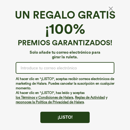
moldeador abdomen bolsillo lateral tiro
anchos plisados de tiro alto con bolsillos
+16
alto
en tela tipo gofre
UN REGALO GRATIS
¡100%
PREMIOS GARANTIZADOS!
Solo añade tu correo electrónico para
girar la ruleta.
Al hacer clic en "¡LISTO!", aceptas recibir correos electrónicos de
marketing de Halara. Puedes cancelar la suscripción en cualquier
momento.
Al hacer clic en "¡LISTO!", has leído y aceptas
los Términos y Condiciones de Halara
,
Reglas de Actividad
y
€35,95 EUR
€31,95 EUR
reconoces la Política de Privacidad de Halara
.
Combina y ahorra: 3 por 88,30 €
Compra 2 y obtén un 10% de descuento
| Compra 3 y obtén un 20% de
Pantalones cropped de talle alto con
descuento
bolsillos con cremallera y efecto lino
+7
Pantalones cortos 2 en 1 de tiro alto con
¡LISTO!
bolsillo interior y trasero