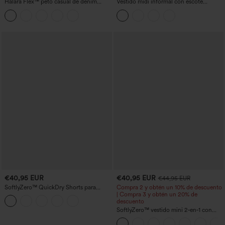
Halara Flex™ peto casual de denim
Vestido midi informal con escote
lavado con escote cuadrado y bolsillos
redondo, sujetador integrado, sin
mangas y bajo con volantes
€40,95 EUR
€40,95 EUR
€44,95 EUR
SoftlyZero™ QuickDry Shorts para
Compra 2 y obtén un 10% de descuento
correr 2 en 1 de 5'' con bolsillos — talle
| Compra 3 y obtén un 20% de
alto, control de abdomen, puntos
descuento
reflectantes y dobladillo cruzado
SoftlyZero™ vestido mini 2‑en‑1 con
escote en U aireado y bolsillos,
InstantCool, para baile y actividad —