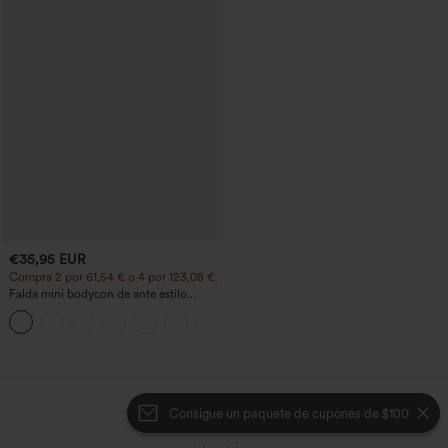
€35,95 EUR
Compra 2 por 61,54 € o 4 por 123,08 €.
Falda mini bodycon de ante estilo
crossover, talle alto, 2 en 1, dobladillo
con flecos, para fiesta
cargando...
Consigue un paquete de cupones de $100
Pantalones