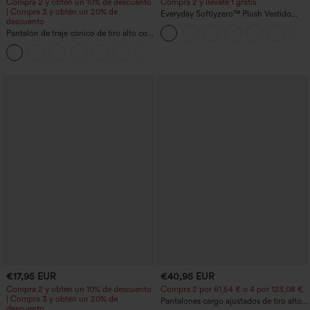
Compra 2 y obtén un 10% de descuento
Compra 2 y llévate 1 gratis
| Compra 3 y obtén un 20% de
Everyday Softlyzero™ Plush Vestido
descuento
deportivo sin espalda 2 en 1
Pantalón de traje cónico de tiro alto con
acampanado -Wannabe -Easy Peezy
bolsillos
+8
€17,95 EUR
€40,95 EUR
Compra 2 y obtén un 10% de descuento
Compra 2 por 61,54 € o 4 por 123,08 €.
| Compra 3 y obtén un 20% de
Pantalones cargo ajustados de tiro alto
descuento