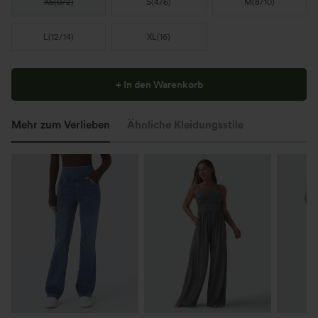
XS
(
0/2
)
S
(
4/6
)
M
(
8/10
)
L
(
12/14
)
XL
(
16
)
+ In den Warenkorb
Mehr zum Verlieben
Ähnliche Kleidungsstile