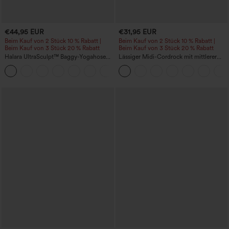
€44,95 EUR
€31,95 EUR
Beim Kauf von 2 Stück 10 % Rabatt |
Beim Kauf von 2 Stück 10 % Rabatt |
Beim Kauf von 3 Stück 20 % Rabatt
Beim Kauf von 3 Stück 20 % Rabatt
Halara UltraSculpt™ Baggy-Yogahose
Lässiger Midi-Cordrock mit mittlerer
mit hohem Bund, Bauchkontrolle,
Bundhöhe und vorderseitiger
Color-Block-Streifen und Taschen
Klapptasche