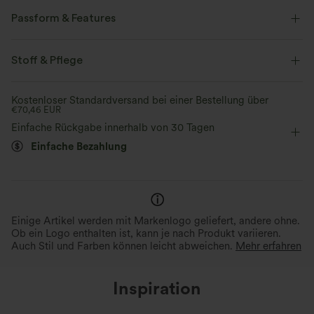
Passform & Features
flacher Bund
überziehen
binden
lässig
Stoff & Pflege
Blumenmuster
Mini
mit hohem Bund
Kostenloser Standardversand bei einer Bestellung über
€70,46 EUR
Zwei-Wege-Stretch
A-Linie
Einfache Rückgabe innerhalb von 30 Tagen
Einfache Bezahlung
Einige Artikel werden mit Markenlogo geliefert, andere ohne.
Ob ein Logo enthalten ist, kann je nach Produkt variieren.
Auch Stil und Farben können leicht abweichen.
Mehr erfahren
Inspiration