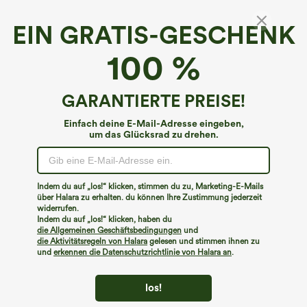
EIN GRATIS-GESCHENK
Lässiger, hoch geschnittener 2-in-1-Stufen-
100 %
Spitzenrock mit Kordelzug
€49,95 EUR
GARANTIERTE PREISE!
Einfach deine E-Mail-Adresse eingeben,
um das Glücksrad zu drehen.
Indem du auf „los!“ klicken, stimmen du zu, Marketing-E-Mails
über Halara zu erhalten. du können Ihre Zustimmung jederzeit
widerrufen.
Indem du auf „los!“ klicken, haben du
die Allgemeinen Geschäftsbedingungen
und
die Aktivitätsregeln von Halara
gelesen und stimmen ihnen zu
und
erkennen die Datenschutzrichtlinie von Halara an
.
los!