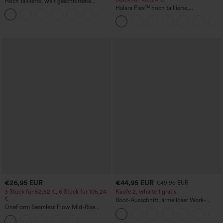
Hoch taillierte, weit geschnittene
Freizeithose aus Leinenmischung mit
Halara Flex™ hoch taillierte,
+5
Kordelzug und Taschen
figurformende Arbeitshose, die die Taille
schmaler wirken lässt, mit Taschen,
weitem Bein und Mikro-Waffelstruktur
€26,95 EUR
€44,95 EUR
€49,95 EUR
3 Stück für 52,62 €, 6 Stück für 105,24
Kaufe 2, erhalte 1 gratis
€
Boot-Ausschnitt, ärmelloser Work-
OneForm Seamless Flow Mid-Rise
Jumpsuit mit seitlicher Bindung,
Yoga-Leggings - mittelhoher Bund,
kühlender Cool-Touch-Effekt, gestreift
bauchformend und mit Po-Lifting-
und mit Taschen – Easy Peezy Edition