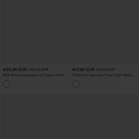
€53,95 EUR
€17,95 EUR
€62,95 EUR
€31,95 EUR
Mid-Rise-Sweatpants im Denim-Print
OneForm Seamless Flow High-Waist
aus French Terry, lässig, mit Taschen
Yogaleggings – nahtlos, mit hoher
Taille, bauchformend und mit
Hebeeffekt für den Po