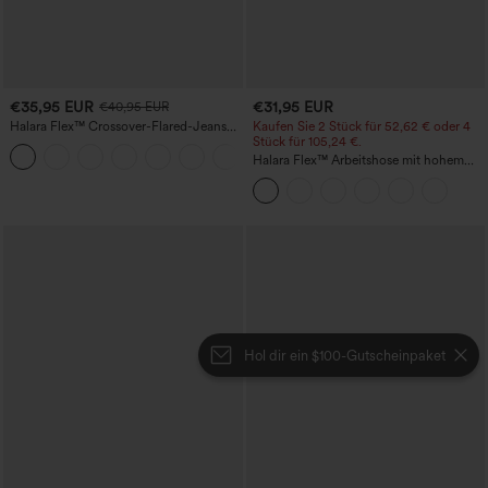
€35,95 EUR
€31,95 EUR
€40,95 EUR
Halara Flex™ Crossover-Flared-Jeans
Kaufen Sie 2 Stück für 52,62 € oder 4
aus elastischem Strick-Denim mit
Stück für 105,24 €.
+1
hohem Bund und mehreren Taschen
Halara Flex™ Arbeitshose mit hohem
Bund, Taschen und konischem,
verkürztem Schnitt
Hol dir ein $100-Gutscheinpaket