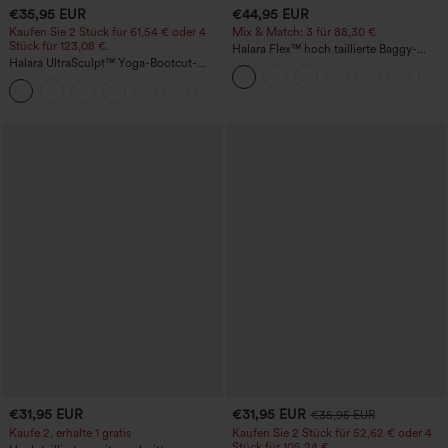
€35,95 EUR
€44,95 EUR
Kaufen Sie 2 Stück für 61,54 € oder 4
Mix & Match: 3 für 88,30 €
Stück für 123,08 €.
Halara Flex™ hoch taillierte Baggy-
Halara UltraSculpt™ Yoga-Bootcut-
Jeans mit Taschen, weitem Bein,
Leggings mit hoher Taille,
stonewashed, lässig
+11
bauchformender Unterstützung und
Tasche
€31,95 EUR
€31,95 EUR
€35,95 EUR
Kaufe 2, erhalte 1 gratis
Kaufen Sie 2 Stück für 52,62 € oder 4
Stück für 105,24 €.