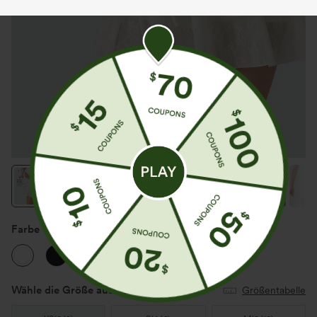
Farbe
Weiß
Wähle die Größe aus
(US)
Größentabelle