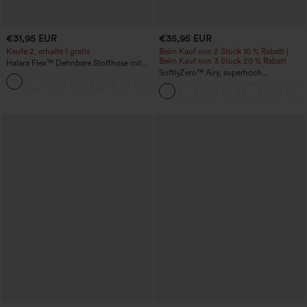
€31,95 EUR
€35,95 EUR
Kaufe 2, erhalte 1 gratis
Beim Kauf von 2 Stück 10 % Rabatt |
Beim Kauf von 3 Stück 20 % Rabatt
Halara Flex™ Dehnbare Stoffhose mit
hohem Bund und Seitentasche hinten
SoftlyZero™ Airy, superhoch
+13
geschnittene 2-in-1 InstantCool Yoga-
Shorts 7" mit Taschen