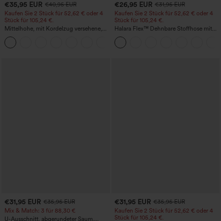
€35,95 EUR
€26,95 EUR
€40,95 EUR
€31,95 EUR
Kaufen Sie 2 Stück für 52,62 € oder 4
Kaufen Sie 2 Stück für 52,62 € oder 4
Stück für 105,24 €.
Stück für 105,24 €.
Mittelhohe, mit Kordelzug versehene,
Halara Flex™ Dehnbare Stoffhose mit
schnelltrocknende Golfhose mit schmal
hohem Bund, Waffelmuster,
+2
zulaufendem Schnitt, abgerundetem
Seitentaschen und weitem Bein
Saum und Taschen – UPF 40+
€31,95 EUR
€31,95 EUR
€35,95 EUR
€35,95 EUR
Mix & Match: 3 für 88,30 €
Kaufen Sie 2 Stück für 52,62 € oder 4
Stück für 105,24 €.
U-Ausschnitt, abgerundeter Saum,