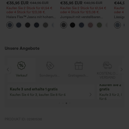
€35,95 EUR
€35,95 EUR
€44,95
€44,95 EUR
€40,95 EUR
Kaufen Sie 2 Stück für 61,54 €
Kaufen Sie 2 Stück für 61,54 €
Kaufen Si
oder 4 Stück für 123,08 €.
oder 4 Stück für 123,08 €.
oder 4 St
Halara Flex™ Jeans mit hohem
Jumpsuit mit verstellbaren
Lässige J
Bund und Taschen,
Trägern, gerafftem Detail,
Bundhöhe
+5
gewaschener, lässiger Bootcut
weitem Bein und meliertem
Taschen
Stoff, lässig, mit Taschen - Easy
Peezy
Unsere Angebote
OSER
KOSTENLOSER
Verkauf
Sondergutschein
Gratisgeschenke
D
VERSAND
Kaufen Sie 2 und 
Kaufe 3 und erhalte 1 gratis
gratis
Kaufen Sie 4 für 3, kaufen Sie 8 für 6
Kaufe 3 für 2, Kauf
für 6
PRODUKT ID: 02981598