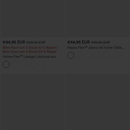
€44,95 EUR
€44,95 EUR
€53,95 EUR
€49,95 EUR
Beim Kauf von 2 Stück 10 % Rabatt |
Halara Flex™ Jeans mit hoher Taille,
Beim Kauf von 3 Stück 20 % Rabatt
Taschen, geradem Bein und Used-Look
Halara Flex™ Lässige Latzhose aus
gewaschenem Denim mit
quadratischem Ausschnitt und Taschen