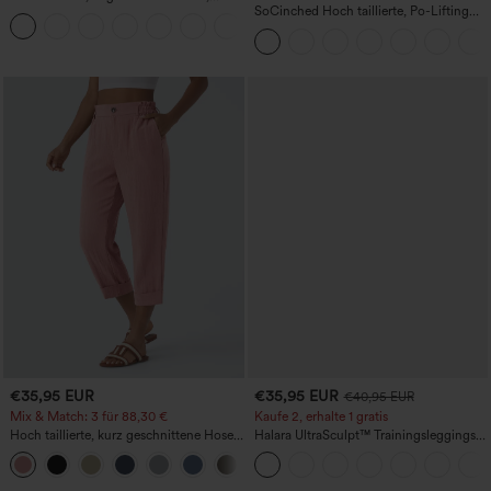
InstantCool Yoga-Trägertop – UPF50+
SoCinched Hoch taillierte, Po-Lifting
7/8-Trainingsleggings mit
Bauchkontrolle und Seitentaschen
€35,95 EUR
€35,95 EUR
€40,95 EUR
Mix & Match: 3 für 88,30 €
Kaufe 2, erhalte 1 gratis
Hoch taillierte, kurz geschnittene Hose
Halara UltraSculpt™ Trainingsleggings
mit Reißverschlusstasche in Leinenoptik
mit hohem Bund – raffende Push-up-
+7
Po-Form, Bauchkontrolle, Taschen und
formende Passform