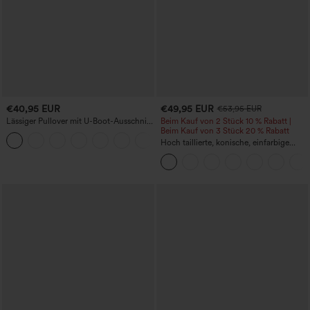
€40,95 EUR
€49,95 EUR
€53,95 EUR
Lässiger Pullover mit U-Boot-Ausschnitt
Beim Kauf von 2 Stück 10 % Rabatt |
und Fledermausärmeln.
Beim Kauf von 3 Stück 20 % Rabatt
+1
Hoch taillierte, konische, einfarbige
Anzughose mit Seitentaschen