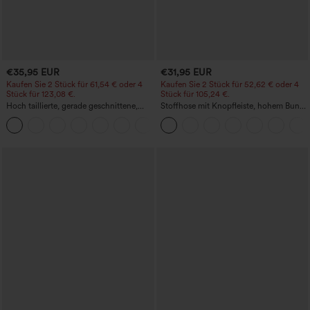
€35,95 EUR
€31,95 EUR
Kaufen Sie 2 Stück für 61,54 € oder 4
Kaufen Sie 2 Stück für 52,62 € oder 4
Stück für 123,08 €.
Stück für 105,24 €.
Hoch taillierte, gerade geschnittene,
Stoffhose mit Knopfleiste, hohem Bund,
legere Leinen-Optik-Hose mit Taschen
mehreren Taschen und geradem Bein
+5