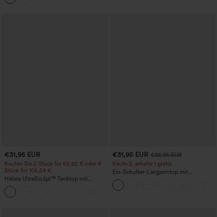
Effekt
€31,95 EUR
€31,95 EUR
€35,95 EUR
Kaufen Sie 2 Stück für 52,62 € oder 4
Kaufe 2, erhalte 1 gratis
Stück für 105,24 €.
Ein-Schulter-Langarmtop mit
Halara UltraSculpt™ Tanktop mit
Daumenloch, geschwungener Saum
Rundhalsausschnitt und
(High-Low), schnell trocknend – Yoga-
+11
geschwungenem Saum
Sporttop mit integriertem BH