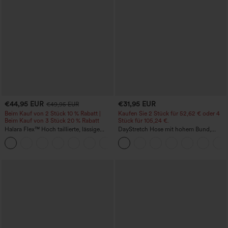
€44,95 EUR
€31,95 EUR
€49,95 EUR
Beim Kauf von 2 Stück 10 % Rabatt |
Kaufen Sie 2 Stück für 52,62 € oder 4
Beim Kauf von 3 Stück 20 % Rabatt
Stück für 105,24 €.
Halara Flex™ Hoch taillierte, lässige
DayStretch Hose mit hohem Bund,
Jeans mit Taschen, umgekrempeltem
Barrel-Leg und Taschen
+1
Saum, weitem Bein und verwaschenem
Finish