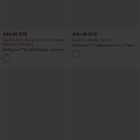
€40,95 EUR
€40,95 EUR
Kaufen Sie 2 Stück für 61,54 € oder 4
Kaufe 2, erhalte 1 gratis
Stück für 123,08 €.
Softlyzero™ rückenfreies 2-in-1-Flare-
Softlyzero™ Eco Einfarbige, schmale,
Trainingskleid – Wannabe – Easy Peezy
hoch taillierte Wanderhose mit
+10
mehreren Taschen