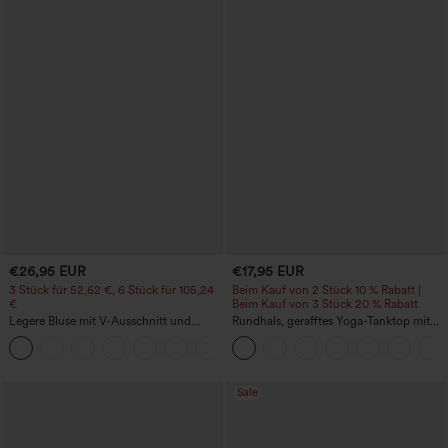
€26,95 EUR
€17,95 EUR
3 Stück für 52,62 €, 6 Stück für 105,24
Beim Kauf von 2 Stück 10 % Rabatt |
€
Beim Kauf von 3 Stück 20 % Rabatt
Legere Bluse mit V-Ausschnitt und
Rundhals, gerafftes Yoga-Tanktop mit
kurzen Puffärmeln
Cool-Touch-Effekt – UPF50+
Sale