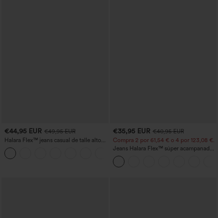
€44,95 EUR
€35,95 EUR
€49,95 EUR
€40,95 EUR
Halara Flex™ jeans casual de talle alto
Compra 2 por 61,54 € o 4 por 123,08 €.
con bolsillos, pierna recta y lavados
Jeans Halara Flex™ súper acampanado
+3
elástico lavado bolsillo cruzado tiro alto