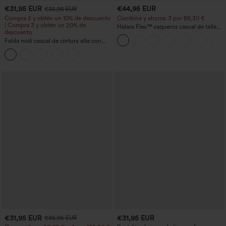
€31,95 EUR
€44,95 EUR
€35,95 EUR
Compra 2 y obtén un 10% de descuento
Combina y ahorra: 3 por 88,30 €
| Compra 3 y obtén un 20% de
Halara Flex™ vaqueros casual de talle
descuento
alto con bolsillos, estilo baggy de pierna
Falda midi casual de cintura alta con
ancha, efecto lavado
control abdominal, fruncida, bajo curvo,
2 en 1 en forro polar y PU
€31,95 EUR
€31,95 EUR
€35,95 EUR