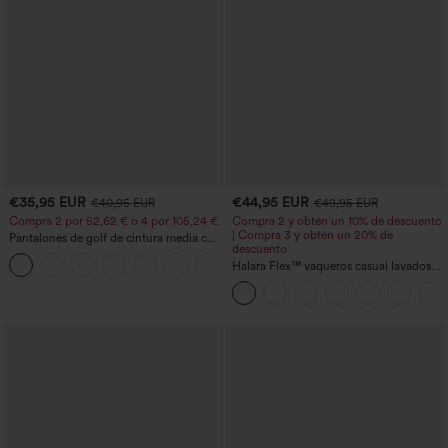
€35,95 EUR
€44,95 EUR
€40,95 EUR
€49,95 EUR
Compra 2 por 52,62 € o 4 por 105,24 €.
Compra 2 y obtén un 10% de descuento
| Compra 3 y obtén un 20% de
Pantalones de golf de cintura media con
descuento
cordón, dobladillo curvo, secado rápido,
+2
de corte cónico y con bolsillos - UPF40+
Halara Flex™ vaqueros casual lavados
asimétricos de tiro bajo con bolsillos
con cremallera, corte baggy y pierna
ancha