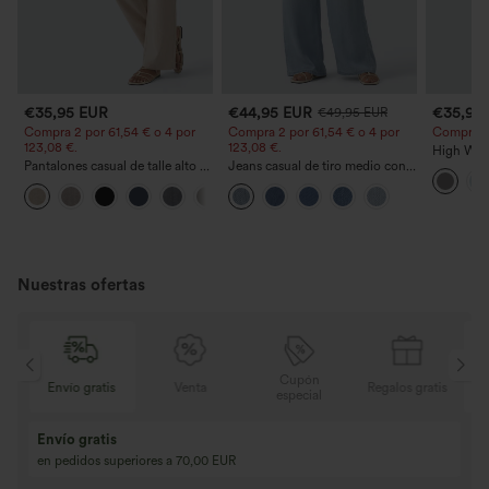
€35,95 EUR
€44,95 EUR
€35,95
€49,95 EUR
Compra 2 por 61,54 € o 4 por
Compra 2 por 61,54 € o 4 por
Compra 2 y
123,08 €.
123,08 €.
High Wais
Pantalones casual de talle alto y
Jeans casual de tiro medio con
Straight 
pierna recta con tacto de lino y
cordón y bolsillos
+5
bolsillos
Nuestras ofertas
Cupón
is
Venta
Regalos gratis
Envío gratis
especial
Compra 2 y llévat
Compra 3 y llévate 1 gratis
Compra 3 por 2, Co
Compra 4 por 3, compra 8 por 6
Compra 9 por 6