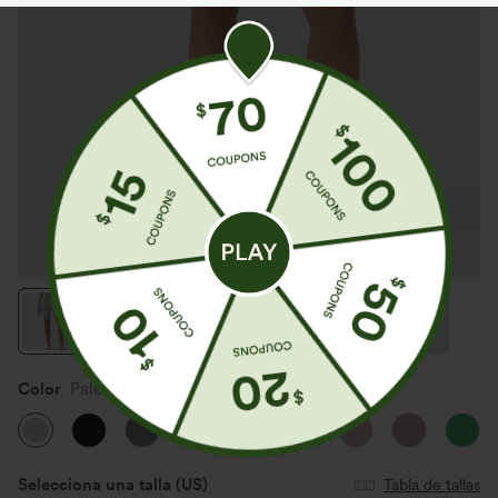
Color
Pale Aqua
Selecciona una talla
(US)
Tabla de tallas