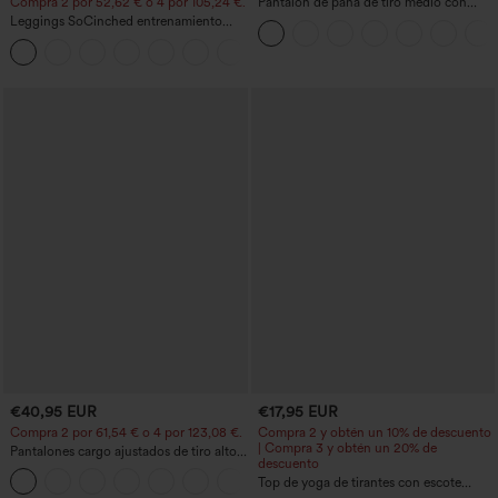
Compra 2 por 52,62 € o 4 por 105,24 €.
Pantalón de pana de tiro medio con
cremallera
Leggings SoCinched entrenamiento
moldeador abdomen bolsillo lateral tiro
+16
alto
€40,95 EUR
€17,95 EUR
Compra 2 por 61,54 € o 4 por 123,08 €.
Compra 2 y obtén un 10% de descuento
| Compra 3 y obtén un 20% de
Pantalones cargo ajustados de tiro alto
descuento
con múltiples bolsillos y cremallera con
+10
botones
Top de yoga de tirantes con escote
redondo, fruncido y tacto fresco -