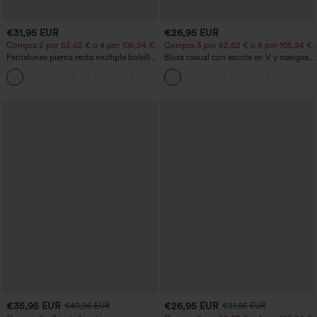
€31,95 EUR
€26,95 EUR
Compra 2 por 52,62 € o 4 por 105,24 €.
Compra 3 por 52,62 € o 6 por 105,24 €.
Pantalones pierna recta múltiple bolsillo
Blusa casual con escote en V y mangas
botón tiro alto
cortas abullonadas
+23
€35,95 EUR
€26,95 EUR
€40,95 EUR
€31,95 EUR