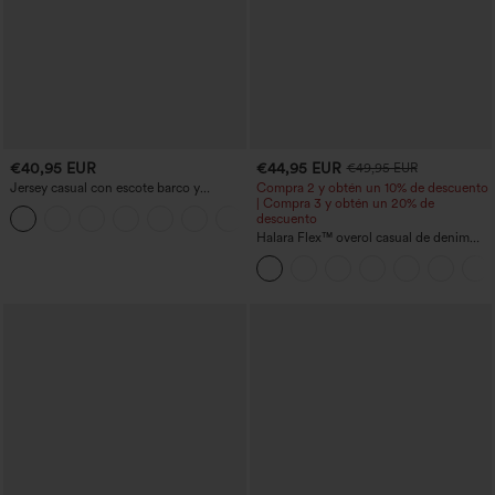
€40,95 EUR
€44,95 EUR
€49,95 EUR
Jersey casual con escote barco y
Compra 2 y obtén un 10% de descuento
mangas murciélago
| Compra 3 y obtén un 20% de
+1
descuento
Halara Flex™ overol casual de denim
lavado con escote en V y bolsillos