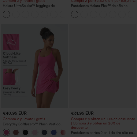
Compra 2 y llévate 1 gratis
Compra 2 por 52,62 € o 4 por 105,24 €.
Halara UltraSculpt™ leggings de
Pantalones Halara Flex™ de oficina
entrenamiento moldeadores de talle alto
anchos plisados de tiro alto con bolsillos
+11
con fruncido trasero que realza los
en tela tipo gofre
glúteos, control de abdomen y bolsillos
€40,95 EUR
€31,95 EUR
Compra 2 y llévate 1 gratis
Compra 2 y obtén un 10% de descuento
| Compra 3 y obtén un 20% de
Everyday Softlyzero™ Plush Vestido
descuento
deportivo sin espalda 2 en 1
+29
acampanado -Wannabe -Easy Peezy
Pantalones cortos 2 en 1 de tiro alto con
bolsillo interior y trasero