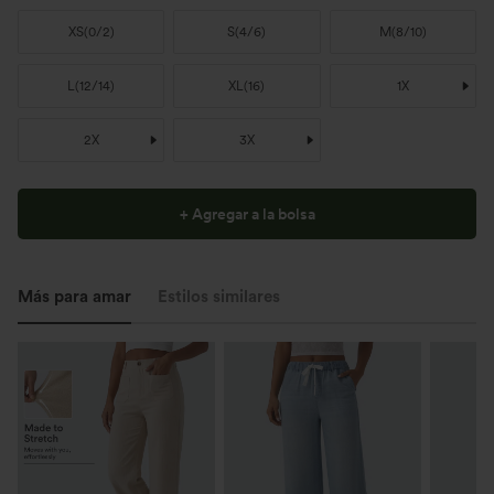
XS
(
0/2
)
S
(
4/6
)
M
(
8/10
)
L
(
12/14
)
XL
(
16
)
1X
2X
3X
+ Agregar a la bolsa
Más para amar
Estilos similares