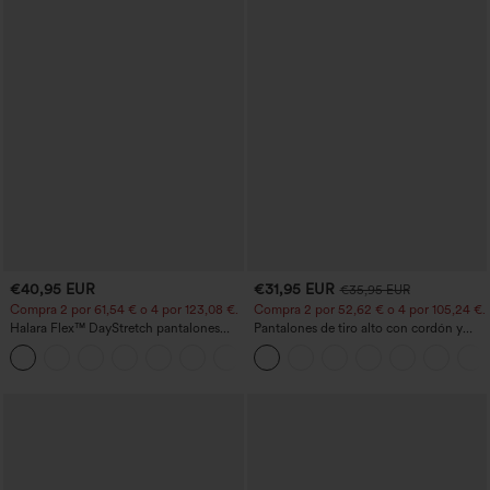
€40,95 EUR
€31,95 EUR
€35,95 EUR
Compra 2 por 61,54 € o 4 por 123,08 €.
Compra 2 por 52,62 € o 4 por 105,24 €.
Halara Flex™ DayStretch pantalones
Pantalones de tiro alto con cordón y
acampanados de trabajo de tiro medio
bolsillos, pernera ancha, holgados y de
+12
con bolsillo lateral con cremallera
estilo casual con tacto de lino.