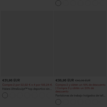
UPF50+
€31,95 EUR
€35,95 EUR
€40,95 EUR
Compra 2 por 52,62 € o 4 por 105,24 €.
Compra 2 y obtén un 10% de descuento
| Compra 3 y obtén un 20% de
Halara UltraSculpt™ top deportivo sin
descuento
mangas con escote redondo y bajo
+11
curvo
Pantalones de trabajo holgados de talle
medio con bolsillos y pernera estilo
barril