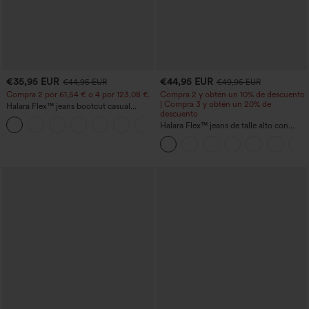
€35,95 EUR
€44,95 EUR
€44,95 EUR
€49,95 EUR
Compra 2 por 61,54 € o 4 por 123,08 €.
Compra 2 y obtén un 10% de descuento
| Compra 3 y obtén un 20% de
Halara Flex™ jeans bootcut casual
descuento
lavados, de talle alto y con bolsillos
+5
Halara Flex™ jeans de talle alto con
bolsillos, dobladillo enrollado, pierna
ancha y efecto lavado, estilo casual