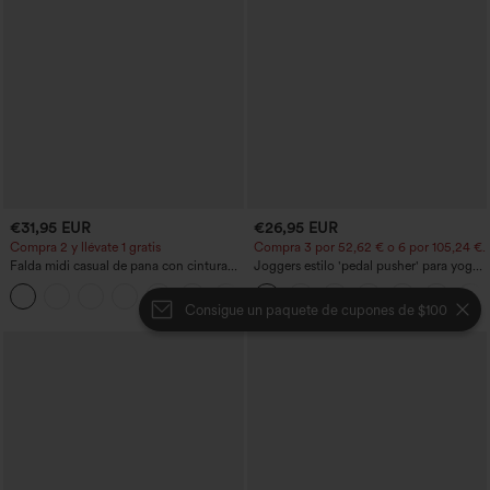
€31,95 EUR
€26,95 EUR
Compra 2 y llévate 1 gratis
Compra 3 por 52,62 € o 6 por 105,24 €.
Falda midi casual de pana con cintura
Joggers estilo 'pedal pusher' para yoga
media y bolsillo lateral frontal con
de talle alto, fruncidos y jaspeados, con
+1
solapa
bolsillos
Consigue un paquete de cupones de $100