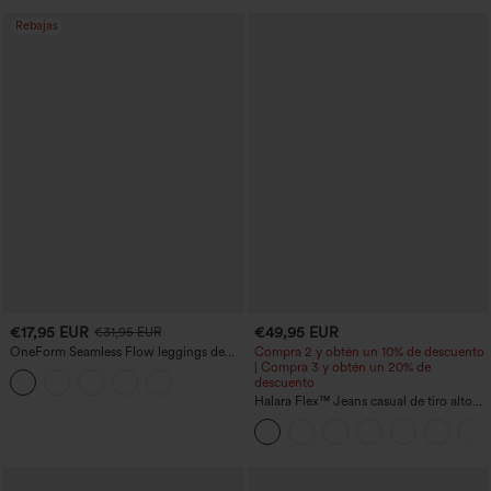
Rebajas
€17,95 EUR
€49,95 EUR
€31,95 EUR
OneForm Seamless Flow leggings de
Compra 2 y obtén un 10% de descuento
yoga de talle alto con control abdominal
| Compra 3 y obtén un 20% de
y realce de glúteos
descuento
Halara Flex™ Jeans casual de tiro alto
con control abdominal, pernera ancha y
bolsillos