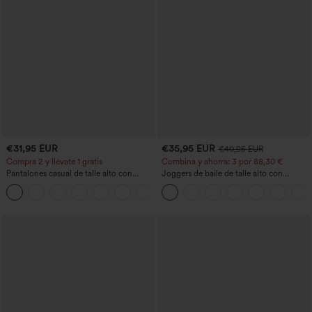
€31,95 EUR
€35,95 EUR
€40,95 EUR
Compra 2 y llévate 1 gratis
Combina y ahorra: 3 por 88,30 €
Pantalones casual de talle alto con
Joggers de baile de talle alto con
cordón, pernera ancha, en mezcla de
cordón, fruncidos, corte cónico, secado
+5
lino y con bolsillos
rápido, tacto fresco y bolsillos - UPF40+