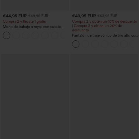
€44,95 EUR
€49,95 EUR
€49,95 EUR
€53,95 EUR
Compra 2 y llévate 1 gratis
Compra 2 y obtén un 10% de descuento
| Compra 3 y obtén un 20% de
Mono de trabajo a rayas con escote
descuento
barco, sin mangas, lazo lateral, tacto
+8
Cool Touch y bolsillos - Edición Easy
Pantalón de traje cónico de tiro alto con
Peezy
bolsillos