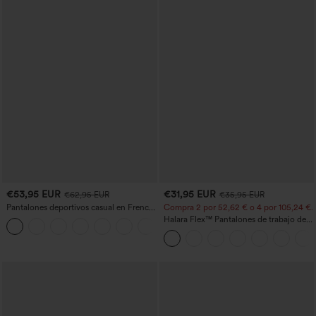
€53,95 EUR
€31,95 EUR
€62,95 EUR
€35,95 EUR
Pantalones deportivos casual en French
Compra 2 por 52,62 € o 4 por 105,24 €.
terry con estampado denim, tiro medio,
Halara Flex™ Pantalones de trabajo de
estilo jeans y bolsillos
talle alto, moldeadores del cuerpo, que
estilizan la cintura, con bolsillos, de
pierna ancha en micro‑waffle