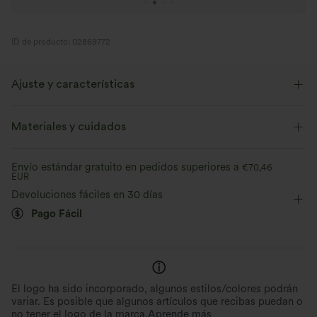
ID de producto: 02869772
Ajuste y características
Cintura plana
Con bolsillos
Cordón ajustable
Materiales y cuidados
Casual
12,5 cm
Tiro alto
Pierna ancha
Envío estándar gratuito en pedidos superiores a
€70,46
EUR
Elástico en 2 direcciones
Devoluciones fáciles en 30 días
Pago Fácil
El logo ha sido incorporado, algunos estilos/colores podrán
variar. Es posible que algunos artículos que recibas puedan o
no tener el logo de la marca.
Aprende más