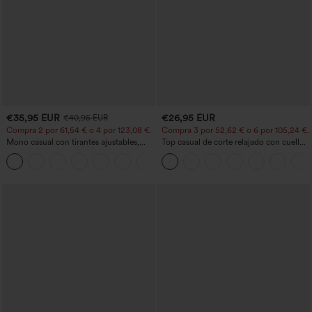
€35,95 EUR
€26,95 EUR
€40,95 EUR
Compra 2 por 61,54 € o 4 por 123,08 €.
Compra 3 por 52,62 € o 6 por 105,24 €.
Mono casual con tirantes ajustables,
Top casual de corte relajado con cuello
fruncidos, pierna ancha, tejido jaspeado
redondo y mangas murciélago.
+10
y bolsillos - Easy Peezy