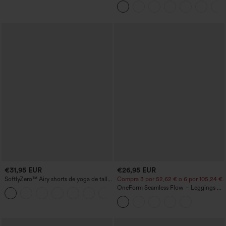
€31,95 EUR
€26,95 EUR
SoftlyZero™ Airy shorts de yoga de talle
Compra 3 por 52,62 € o 6 por 105,24 €.
alto, fruncidos, InstantCool, 3'' con
OneForm Seamless Flow – Leggings de
+11
bolsillos
yoga sin costuras, tiro medio, control de
abdomen y realce de glúteos