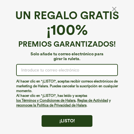
UN REGALO GRATIS
Shorts casual de tiro alto con cordón, efecto
¡100%
lino y bolsillos
4.2
(
23
)
PREMIOS GARANTIZADOS!
€31,95 EUR
Solo añade tu correo electrónico para
girar la ruleta.
Al hacer clic en "¡LISTO!", aceptas recibir correos electrónicos de
marketing de Halara. Puedes cancelar la suscripción en cualquier
momento.
Al hacer clic en "¡LISTO!", has leído y aceptas
los Términos y Condiciones de Halara
,
Reglas de Actividad
y
reconoces la Política de Privacidad de Halara
.
¡LISTO!