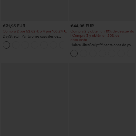
€31,95 EUR
€44,95 EUR
Compra 2 por 52,62 € o 4 por 105,24 €.
Compra 2 y obtén un 10% de descuento
| Compra 3 y obtén un 20% de
DayStretch Pantalones casuales de
descuento
cintura alta con pernera tipo barril y
+5
bolsillos
Halara UltraSculpt™ pantalones de yoga
holgados de talle alto con control
abdominal, rayas color block y bolsillos