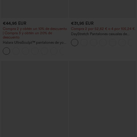
€44,95 EUR
€31,95 EUR
Compra 2 y obtén un 10% de descuento
Compra 2 por 52,62 € o 4 por 105,24 €.
| Compra 3 y obtén un 20% de
DayStretch Pantalones casuales de
descuento
cintura alta con pernera tipo barril y
Halara UltraSculpt™ pantalones de yoga
bolsillos
holgados de talle alto con control
abdominal, rayas color block y bolsillos