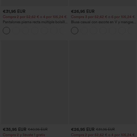
€31,95 EUR
€26,95 EUR
Compra 2 por 52,62 € o 4 por 105,24 €.
Compra 3 por 52,62 € o 6 por 105,24 €.
Pantalones pierna recta múltiple bolsillo
Blusa casual con escote en V y mangas
botón tiro alto
cortas abullonadas
+23
€35,95 EUR
€26,95 EUR
€40,95 EUR
€31,95 EUR
Compra 2 y llévate 1 gratis
Compra 2 por 52,62 € o 4 por 105,24 €.