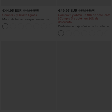
€44,95 EUR
€49,95 EUR
€49,95 EUR
€53,95 EUR
Compra 2 y llévate 1 gratis
Compra 2 y obtén un 10% de descuento
| Compra 3 y obtén un 20% de
Mono de trabajo a rayas con escote
descuento
barco, sin mangas, lazo lateral, tacto
+8
Cool Touch y bolsillos - Edición Easy
Pantalón de traje cónico de tiro alto con
Peezy
bolsillos