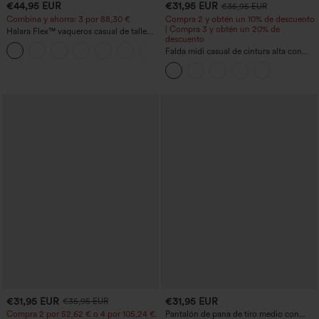
€44,95 EUR
€31,95 EUR
€35,95 EUR
Combina y ahorra: 3 por 88,30 €
Compra 2 y obtén un 10% de descuento
| Compra 3 y obtén un 20% de
Halara Flex™ vaqueros casual de talle
descuento
alto con bolsillos, estilo baggy de pierna
+2
ancha, efecto lavado
Falda midi casual de cintura alta con
control abdominal, fruncida, bajo curvo,
2 en 1 en forro polar y PU
€31,95 EUR
€31,95 EUR
€35,95 EUR
Compra 2 por 52,62 € o 4 por 105,24 €.
Pantalón de pana de tiro medio con