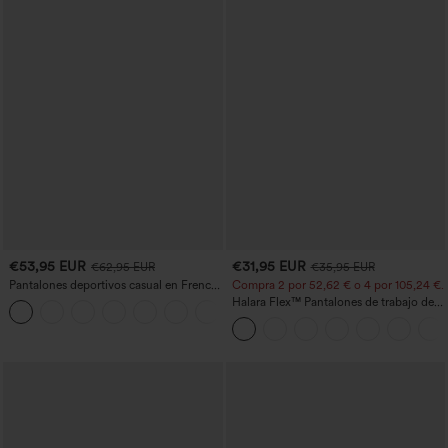
€53,95 EUR
€31,95 EUR
€62,95 EUR
€35,95 EUR
Pantalones deportivos casual en French
Compra 2 por 52,62 € o 4 por 105,24 €.
terry con estampado denim, tiro medio,
Halara Flex™ Pantalones de trabajo de
estilo jeans y bolsillos
talle alto, moldeadores del cuerpo, que
estilizan la cintura, con bolsillos, de
pierna ancha en micro‑waffle