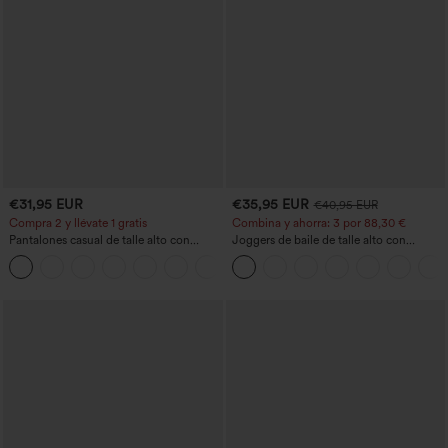
€31,95 EUR
€35,95 EUR
€40,95 EUR
Compra 2 y llévate 1 gratis
Combina y ahorra: 3 por 88,30 €
Pantalones casual de talle alto con
Joggers de baile de talle alto con
cordón, pernera ancha, en mezcla de
cordón, fruncidos, corte cónico, secado
+5
lino y con bolsillos
rápido, tacto fresco y bolsillos - UPF40+