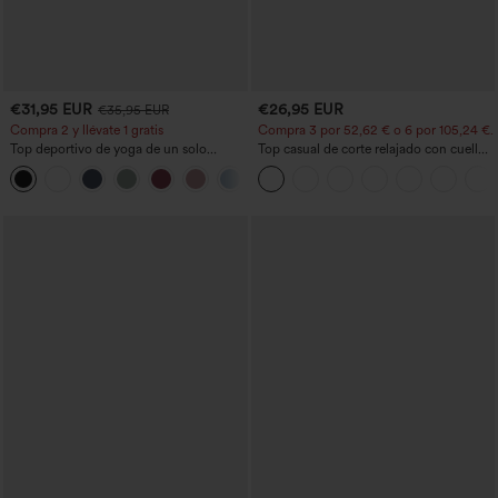
€31,95 EUR
€26,95 EUR
€35,95 EUR
Compra 2 y llévate 1 gratis
Compra 3 por 52,62 € o 6 por 105,24 €.
Top deportivo de yoga de un solo
Top casual de corte relajado con cuello
hombro, manga larga con agujero para
redondo y mangas murciélago.
+3
el pulgar, dobladillo curvo estilo high-
low (frente más corto, espalda más
larga), de secado rápido, con sujetador
incorporado