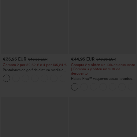
€35,95 EUR
€44,95 EUR
€40,95 EUR
€49,95 EUR
Compra 2 por 52,62 € o 4 por 105,24 €.
Compra 2 y obtén un 10% de descuento
| Compra 3 y obtén un 20% de
Pantalones de golf de cintura media con
descuento
cordón, dobladillo curvo, secado rápido,
+2
de corte cónico y con bolsillos - UPF40+
Halara Flex™ vaqueros casual lavados
asimétricos de tiro bajo con bolsillos
con cremallera, corte baggy y pierna
ancha