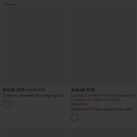
Rebajas
€17,95 EUR
€49,95 EUR
€31,95 EUR
OneForm Seamless Flow leggings de
Compra 2 y obtén un 10% de descuento
yoga de talle alto con control abdominal
| Compra 3 y obtén un 20% de
y realce de glúteos
descuento
Halara Flex™ Jeans casual de tiro alto
con control abdominal, pernera ancha y
bolsillos