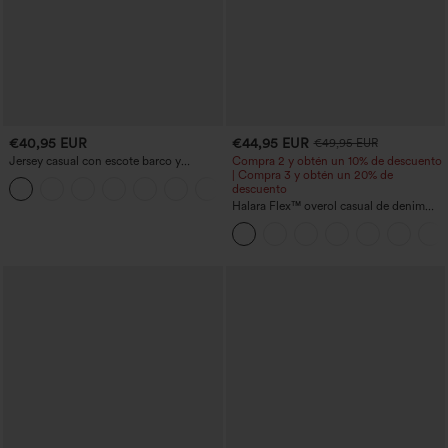
€40,95 EUR
€44,95 EUR
€49,95 EUR
Jersey casual con escote barco y
Compra 2 y obtén un 10% de descuento
mangas murciélago
| Compra 3 y obtén un 20% de
+1
descuento
Halara Flex™ overol casual de denim
lavado con escote en V y bolsillos