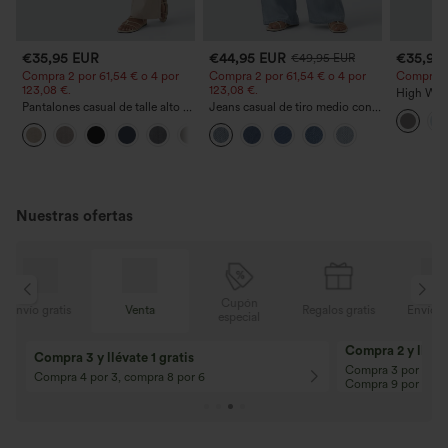
€35,95 EUR
€44,95 EUR
€35,95
€49,95 EUR
Compra 2 por 61,54 € o 4 por
Compra 2 por 61,54 € o 4 por
Compra 2 y
123,08 €.
123,08 €.
High Wais
Pantalones casual de talle alto y
Jeans casual de tiro medio con
Straight 
pierna recta con tacto de lino y
cordón y bolsillos
+5
bolsillos
Nuestras ofertas
Cupón
is
Venta
Regalos gratis
Envío gratis
especial
Compra 2 y llévat
Compra 3 y llévate 1 gratis
Compra 3 por 2, Co
Compra 4 por 3, compra 8 por 6
Compra 9 por 6