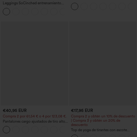
cremallera
Leggings SoCinched entrenamiento
moldeador abdomen bolsillo lateral tiro
+16
alto
€40,95 EUR
€17,95 EUR
Compra 2 por 61,54 € o 4 por 123,08 €.
Compra 2 y obtén un 10% de descuento
| Compra 3 y obtén un 20% de
Pantalones cargo ajustados de tiro alto
descuento
con múltiples bolsillos y cremallera con
+10
botones
Top de yoga de tirantes con escote
redondo, fruncido y tacto fresco -