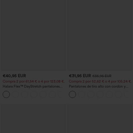
€40,95 EUR
€31,95 EUR
€35,95 EUR
Compra 2 por 61,54 € o 4 por 123,08 €.
Compra 2 por 52,62 € o 4 por 105,24 €.
Halara Flex™ DayStretch pantalones
Pantalones de tiro alto con cordón y
acampanados de trabajo de tiro medio
bolsillos, pernera ancha, holgados y de
+12
con bolsillo lateral con cremallera
estilo casual con tacto de lino.