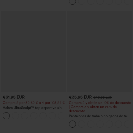
UPF50+
€31,95 EUR
€35,95 EUR
€40,95 EUR
Compra 2 por 52,62 € o 4 por 105,24 €.
Compra 2 y obtén un 10% de descuento
| Compra 3 y obtén un 20% de
Halara UltraSculpt™ top deportivo sin
descuento
mangas con escote redondo y bajo
+11
curvo
Pantalones de trabajo holgados de talle
medio con bolsillos y pernera estilo
barril