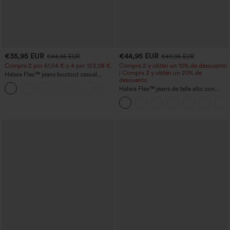
€35,95 EUR
€44,95 EUR
€44,95 EUR
€49,95 EUR
Compra 2 por 61,54 € o 4 por 123,08 €.
Compra 2 y obtén un 10% de descuento
| Compra 3 y obtén un 20% de
Halara Flex™ jeans bootcut casual
descuento
lavados, de talle alto y con bolsillos
+5
Halara Flex™ jeans de talle alto con
bolsillos, dobladillo enrollado, pierna
ancha y efecto lavado, estilo casual