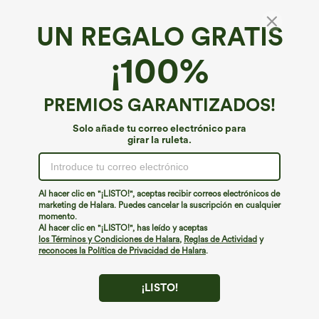
UN REGALO GRATIS
Tejido vaquero Halara Flex™*
¡100%
Jeans Halara Flex™ denim elásticos
ajustables de tiro alto descolorido y bolsillos
4.7
(
308
)
PREMIOS GARANTIZADOS!
€44,95 EUR
Solo añade tu correo electrónico para
girar la ruleta.
Al hacer clic en "¡LISTO!", aceptas recibir correos electrónicos de
marketing de Halara. Puedes cancelar la suscripción en cualquier
momento.
Al hacer clic en "¡LISTO!", has leído y aceptas
los Términos y Condiciones de Halara
,
Reglas de Actividad
y
reconoces la Política de Privacidad de Halara
.
¡LISTO!