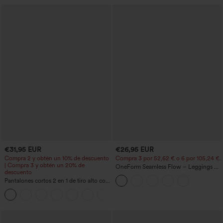
€31,95 EUR
€26,95 EUR
Compra 2 y obtén un 10% de descuento
Compra 3 por 52,62 € o 6 por 105,24 €.
| Compra 3 y obtén un 20% de
OneForm Seamless Flow – Leggings de
descuento
yoga sin costuras, tiro medio, control de
Pantalones cortos 2 en 1 de tiro alto con
abdomen y realce de glúteos
bolsillo interior y trasero
+25