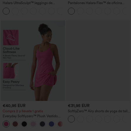
Halara UltraSculpt™ leggings de
Pantalones Halara Flex™ de oficina
entrenamiento moldeadores de talle alto
anchos plisados de tiro alto con bolsillos
+11
con fruncido trasero que realza los
en tela tipo gofre
glúteos, control de abdomen y bolsillos
€40,95 EUR
€31,95 EUR
Compra 2 y llévate 1 gratis
SoftlyZero™ Airy shorts de yoga de talle
alto, fruncidos, InstantCool, 3'' con
Everyday Softlyzero™ Plush Vestido
bolsillos
deportivo sin espalda 2 en 1
+29
acampanado -Wannabe -Easy Peezy