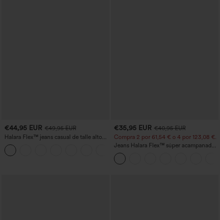
€44,95 EUR
€35,95 EUR
€49,95 EUR
€40,95 EUR
Halara Flex™ jeans casual de talle alto
Compra 2 por 61,54 € o 4 por 123,08 €.
con bolsillos, pierna recta y lavados
Jeans Halara Flex™ súper acampanado
+3
elástico lavado bolsillo cruzado tiro alto