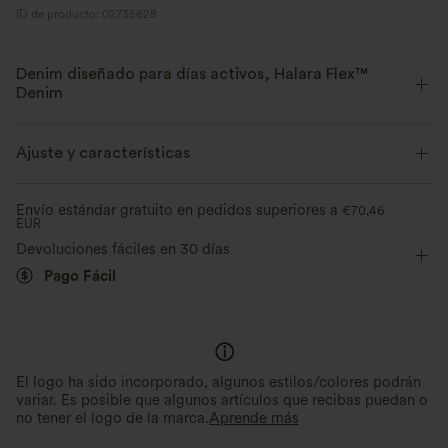
ID de producto: 02735628
Denim diseñado para días activos, Halara Flex™
Denim
Diseñado para una apariencia denim, innovado para brindar la
comodidad de la ropa deportiva. Halara Flex™ Denim te da la
Ajuste y características
elasticidad y suavidad con la que podrás moverte sin límites.
Cintura plana
Con bolsillos
Fácil de poner
Envío estándar gratuito en pedidos superiores a
€70,46
Elástico en cuatro direcciones
Suave
EUR
Cordón ajustable
Casual
Tobillero
Tiro alto
Devoluciones fáciles en 30 días
Cómodo como unos leggings
Ligero
Pago Fácil
Skinny
Elasticidad alta
Elástico en 4 direcciones
El logo ha sido incorporado, algunos estilos/colores podrán
variar. Es posible que algunos artículos que recibas puedan o
no tener el logo de la marca.
Aprende más