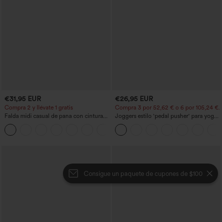
€31,95 EUR
€26,95 EUR
Compra 2 y llévate 1 gratis
Compra 3 por 52,62 € o 6 por 105,24 €.
Falda midi casual de pana con cintura
Joggers estilo 'pedal pusher' para yoga
media y bolsillo lateral frontal con
de talle alto, fruncidos y jaspeados, con
+1
solapa
bolsillos
Consigue un paquete de cupones de $100