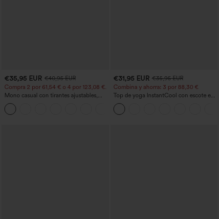
€35,95 EUR
€31,95 EUR
€40,95 EUR
€35,95 EUR
Compra 2 por 61,54 € o 4 por 123,08 €.
Combina y ahorra: 3 por 88,30 €
Mono casual con tirantes ajustables,
Top de yoga InstantCool con escote en
fruncidos, pierna ancha, tejido jaspeado
U y bajo curvado - UPF50+
+10
y bolsillos - Easy Peezy