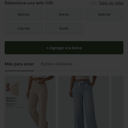
Selecciona una talla
(US)
Tabla de tallas
XS
(
0/2
)
S
(
4/6
)
M
(
8/10
)
L
(
12/14
)
XL
(
16
)
+ Agregar a la bolsa
Más para amar
Estilos similares