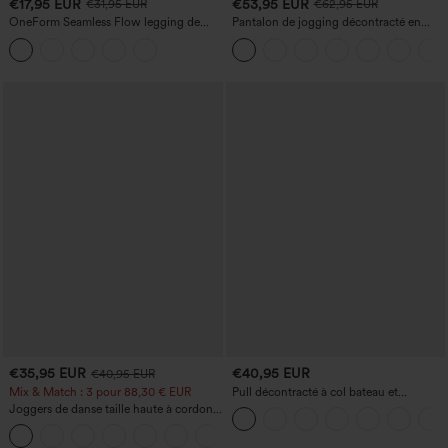
€17,95 EUR
€53,95 EUR
€31,95 EUR
€62,95 EUR
OneForm Seamless Flow legging de
Pantalon de jogging décontracté en
yoga taille haute, gainant pour le ventre
French terry à imprimé denim, taille mi-
et effet rehausseur de fesses
haute, style jean, avec poches
€35,95 EUR
€40,95 EUR
€40,95 EUR
Mix & Match : 3 pour 88,30 € EUR
Pull décontracté à col bateau et
manches chauve-souris
Joggers de danse taille haute à cordon,
effet froncé, coupe fuselée, à séchage
rapide et toucher frais, avec poches —