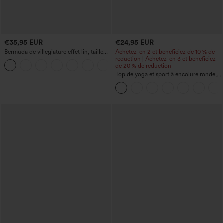
€35,95 EUR
€24,95 EUR
Bermuda de villégiature effet lin, taille
Achetez-en 2 et bénéficiez de 10 % de
haute, ourlet roulotté, longueur 10'' avec
réduction | Achetez-en 3 et bénéficiez
+3
poches
de 20 % de réduction
Top de yoga et sport à encolure ronde,
manches courtes, à fronces, effet
rafraîchissant au toucher - UPF50+