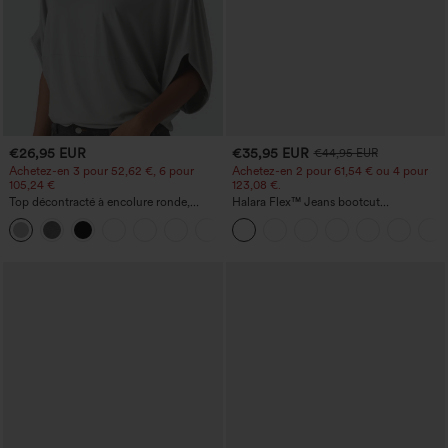
€26,95 EUR
€35,95 EUR
€44,95 EUR
Achetez-en 3 pour 52,62 €, 6 pour
Achetez-en 2 pour 61,54 € ou 4 pour
105,24 €
123,08 €.
Top décontracté à encolure ronde,
Halara Flex™ Jeans bootcut
manches chauve-souris et coupe ample
décontractés taille haute, effet délavé,
+1
avec poches