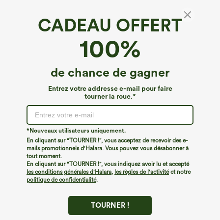
CADEAU OFFERT
Denim Halara Flex™*
100%
Halara Flex™ jean taille haute avec cordon et
poche, délavé, coupe décontractée
4.7
(
308
)
de chance de gagner
€44,95 EUR
Entrez votre addresse e-mail pour faire
tourner la roue.*
*Nouveaux utilisateurs uniquement.
En cliquant sur "TOURNER !", vous acceptez de recevoir des e-
mails promotionnels d'Halara. Vous pouvez vous désabonner à
tout moment.
En cliquant sur "TOURNER !", vous indiquez avoir lu et accepté
les conditions générales d'Halara
,
les règles de l'activité
et notre
politique de confidentialité
.
TOURNER !