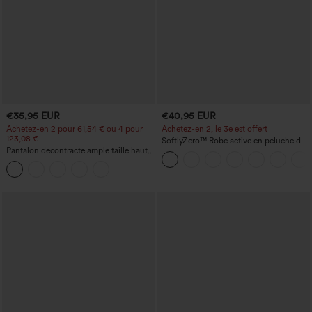
€35,95 EUR
€40,95 EUR
Achetez-en 2 pour 61,54 € ou 4 pour
Achetez-en 2, le 3e est offert
123,08 €.
SoftlyZero™ Robe active en peluche dos
Pantalon décontracté ample taille haute
nu — Édition Hyper Facile
à jambes larges, avec poches