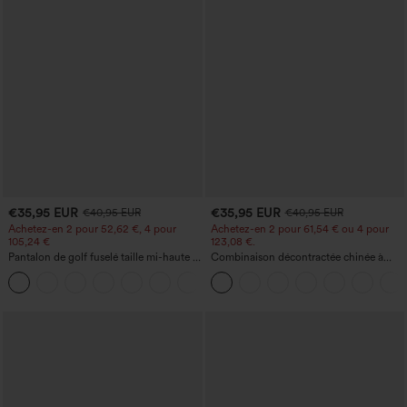
€35,95 EUR
€35,95 EUR
€40,95 EUR
€40,95 EUR
Achetez-en 2 pour 52,62 €, 4 pour
Achetez-en 2 pour 61,54 € ou 4 pour
105,24 €
123,08 €.
Pantalon de golf fuselé taille mi-haute à
Combinaison décontractée chinée à
cordon, ourlet incurvé, séchage rapide,
bretelles réglables, fronces et jambes
+2
avec poches — UPF40+
larges, avec poches — facile comme
tout