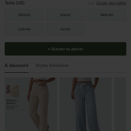
Taille
(US)
Guide des tailles
XS
(
0/2
)
S
(
4/6
)
M
(
8/10
)
L
(
12/14
)
XL
(
16
)
+ Ajouter au panier
À découvrir
Styles Similaires