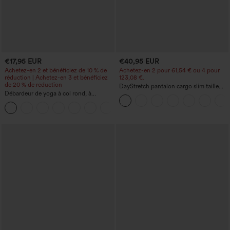
€17,95 EUR
€40,95 EUR
Achetez-en 2 et bénéficiez de 10 % de
Achetez-en 2 pour 61,54 € ou 4 pour
réduction | Achetez-en 3 et bénéficiez
123,08 €.
de 20 % de réduction
DayStretch pantalon cargo slim taille
Débardeur de yoga à col rond, à
haute, poches zippées, uni
fronces, effet rafraîchissant - UPF50+
+16