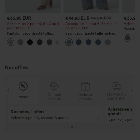
€35,95 EUR
€44,95 EUR
€35,95
€49,95 EUR
Achetez-en 2 pour 61,54 € ou 4
Achetez-en 2 pour 61,54 € ou 4
Achetez-en
pour 123,08 €.
pour 123,08 €.
Pantalon 
Pantalon décontracté taille
Jean décontracté taille mi‑haute,
DayStretch
haute à jambe droite, effet lin,
à cordon de serrage, avec
poches et
+5
avec poches
poches
Nos offres
N
Coupon
Cadeaux
LIVRAISON
Vente
E
spécial
gratuits
GRATUITE
Achetez-en 2, ob
3 achetés, 1 offert
gratuit
Achetez 4 pour 3, achetez 8 pour 6
3 pour 2, 6 pour 4,