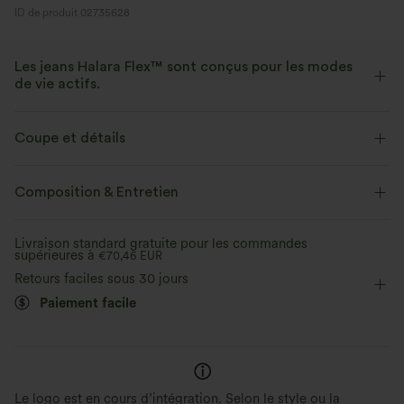
ID de produit 02735628
Les jeans Halara Flex™ sont conçus pour les modes
de vie actifs.
Conçu pour avoir une apparence d'un jean, innové pour le confort de
sport, le denim Halara Flex™ vous offre l'extensibilité et la douceur vous
Coupe et détails
permettant de bouger librement.
Taille plate
Poches latérales
Enfilable
Composition & Entretien
Extensible dans les 4 sens
Tissu doux
Cordon de serrage
Décontracté
Aussi confortable qu’un legging
Tissu léger
Livraison standard gratuite pour les commandes
supérieures à
Longueur cheville sans pli
€70,46 EUR
Taille haute
Ajusté
Retours faciles sous 30 jours
Haute élasticité
Élasticité quatre directions
Skinny
Paiement facile
Décontracté
Le logo est en cours d’intégration. Selon le style ou la