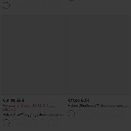
denim lavé à encolure en V avec poche
haut-bas, séchage rapide, soutien-gorge
+1
intégré.
€31,95 EUR
€17,95 EUR
Achetez-en 2 pour 52,62 €, 4 pour
Halara UltraSculpt™ débardeur court de
105,24 €
yoga dos nu torsadé à bretelles doubles
Halara Flex™ Leggings décontractés en
jean à taille haute avec poches