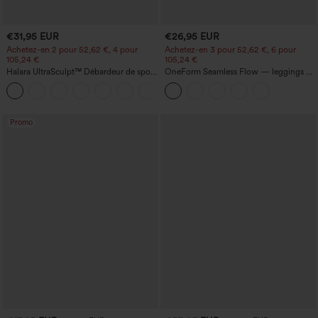
€31,95 EUR
€26,95 EUR
Achetez-en 2 pour 52,62 €, 4 pour
Achetez-en 3 pour 52,62 €, 6 pour
105,24 €
105,24 €
Halara UltraSculpt™ Débardeur de sport
OneForm Seamless Flow — leggings de
à col rond et ourlet arrondi
yoga sans coutures, taille mi-haute, effet
+11
gainant pour le ventre et liftant pour les
fesses
Promo