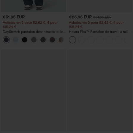
€31,95 EUR
€26,95 EUR
€31,95 EUR
Achetez-en 2 pour 52,62 €, 4 pour
Achetez-en 2 pour 52,62 €, 4 pour
105,24 €
105,24 €
DayStretch pantalon décontracté taille
Halara Flex™ Pantalon de travail à taille
haute avec poches et coupe droite
haute, jambe large, avec poches, en
+23
maille gaufrée