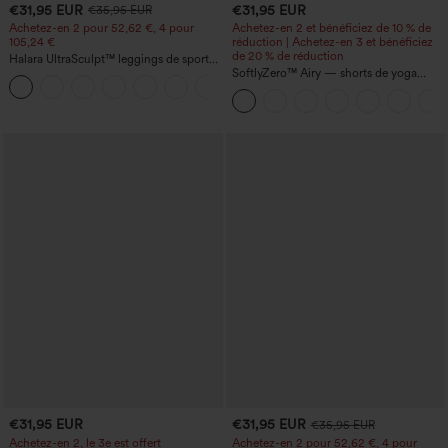
€31,95 EUR
€31,95 EUR
€35,95 EUR
Achetez-en 2 pour 52,62 €, 4 pour
Achetez-en 2 et bénéficiez de 10 % de
105,24 €
réduction | Achetez-en 3 et bénéficiez
de 20 % de réduction
Halara UltraSculpt™ leggings de sport
taille haute sculptants — rehaussement
SoftlyZero™ Airy — shorts de yoga
+15
fessier, maintien du ventre, avec poche
super taille haute 2-en-1 InstantCool
avec poches
€31,95 EUR
€31,95 EUR
€35,95 EUR
Achetez-en 2, le 3e est offert
Achetez-en 2 pour 52,62 €, 4 pour