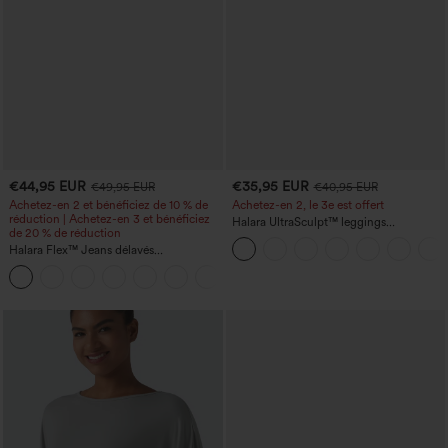
€44,95 EUR
€35,95 EUR
€49,95 EUR
€40,95 EUR
Achetez-en 2 et bénéficiez de 10 % de
Achetez-en 2, le 3e est offert
réduction | Achetez-en 3 et bénéficiez
Halara UltraSculpt™ leggings
de 20 % de réduction
d'entraînement taille haute — fronces
Halara Flex™ Jeans délavés
liftantes pour le fessier, maintien gainant
décontractés, coupe baggy à jambe
du ventre et poche
+5
large, taille basse asymétrique, poches
zippées