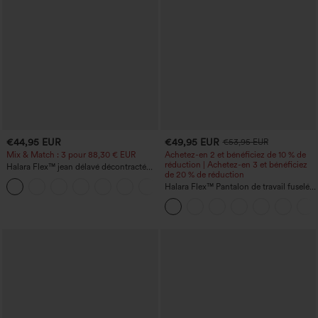
€44,95 EUR
€49,95 EUR
€53,95 EUR
Mix & Match : 3 pour 88,30 € EUR
Achetez-en 2 et bénéficiez de 10 % de
réduction | Achetez-en 3 et bénéficiez
Halara Flex™ jean délavé décontracté
de 20 % de réduction
taille haute à poches, coupe baggy à
+2
jambe large
Halara Flex™ Pantalon de travail fuselé,
uni, taille haute, avec poches