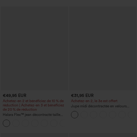
UPF40+
€49,95 EUR
€31,95 EUR
Achetez-en 2 et bénéficiez de 10 % de
Achetez-en 2, le 3e est offert
réduction | Achetez-en 3 et bénéficiez
Jupe midi décontractée en velours
de 20 % de réduction
côtelé, taille mi-haute, poches avant
Halara Flex™ jean décontracté taille
latérales à rabat
haute à effet gainant, coupe large, avec
poches