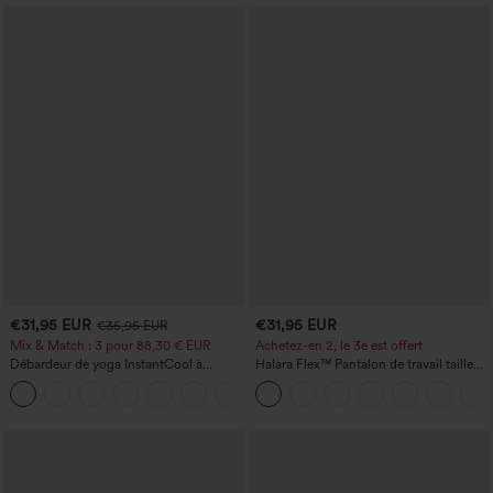
€31,95 EUR
€31,95 EUR
€35,95 EUR
Mix & Match : 3 pour 88,30 € EUR
Achetez-en 2, le 3e est offert
Débardeur de yoga InstantCool à
Halara Flex™ Pantalon de travail taille
encolure en U et ourlet arrondi –
haute avec poche latérale arrière et
UPF50+
légère coupe évasée