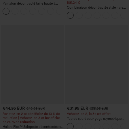
105,24 €
Pantalon décontracté taille haute à
cordon, coupe large en mélange de lin,
Combinaison décontractée style harem,
+5
avec poches
encolure en U et poche - Édition Easy
Peezy
€44,95 EUR
€31,95 EUR
€49,95 EUR
€35,95 EUR
Achetez-en 2 et bénéficiez de 10 % de
Achetez-en 2, le 3e est offert
réduction | Achetez-en 3 et bénéficiez
Top de sport pour yoga asymétrique
de 20 % de réduction
(une épaule) à manches longues avec
Halara Flex™ Salopette décontractée en
ouverture pour le pouce, ourlet arrondi