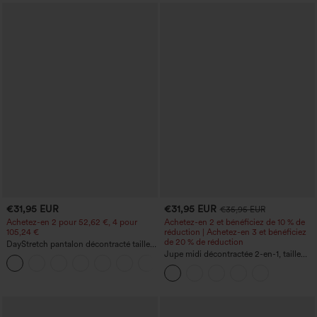
€31,95 EUR
€31,95 EUR
€35,95 EUR
Achetez-en 2 pour 52,62 €, 4 pour
Achetez-en 2 et bénéficiez de 10 % de
105,24 €
réduction | Achetez-en 3 et bénéficiez
de 20 % de réduction
DayStretch pantalon décontracté taille
haute à jambe en forme de tonneau
Jupe midi décontractée 2-en-1, taille
+5
avec poches
haute à effet gainant, froncée avec
ourlet arrondi, en polaire et PU