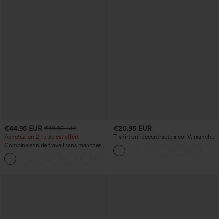
€44,95 EUR
€20,95 EUR
€49,95 EUR
Achetez-en 2, le 3e est offert
T-shirt uni décontracté à col V, manches
courtes et fronces
Combinaison de travail sans manches à
encolure bateau, côtés noués, toucher
+8
frais, rayée, avec poches — Édition Easy
Peezy