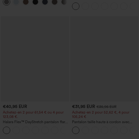
+23
coupe droite
haute sculptant la silhouette, gainant la
taille, avec poches, jambe large en
micro-gaufre
€40,95 EUR
€31,95 EUR
€35,95 EUR
Achetez-en 2 pour 61,54 € ou 4 pour
Achetez-en 2 pour 52,62 €, 4 pour
123,08 €.
105,24 €
Halara Flex™ DayStretch pantalon flare
Pantalon taille haute à cordon avec
de travail, taille mi-haute, poche latérale
poches, jambe large et coupe ample,
+12
zippée
style décontracté, effet lin