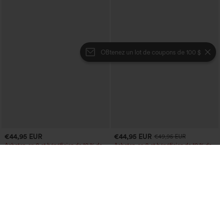
OBtenez un lot de coupons de 100 $
€44,95 EUR
€44,95 EUR
€49,95 EUR
Achetez-en 2 et bénéficiez de 10 % de
Achetez-en 2 et bénéficiez de 10 % de
réduction | Achetez-en 3 et bénéficiez
réduction | Achetez-en 3 et bénéficiez
de 20 % de réduction
de 20 % de réduction
Halara UltraSculpt™ pantalon baggy de
Halara Flex™ jean décontracté taille
yoga taille haute à effet gainant pour le
haute, large, avec poches, ourlet
ventre, à rayures color block, avec
retroussé et effet délavé
poches