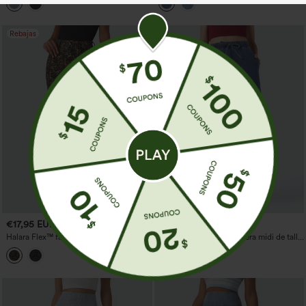
bolsillos
cremallera.
Rebajas
€17,95 EUR
€53,95 EUR
€53,95 EUR
Halara Flex™ falda casual de denim de
Halara Flex™ falda vaquera midi de talle
corte recto con estampado de leopardo,
alto, con cordón regulable, abertura y
talle alto, abertura y bolsillos
bolsillos