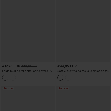
€17,95 EUR
€44,95 EUR
€35,95 EUR
Falda midi de talle alto, corte evasé (A-
SoftlyZero™ falda casual elástica de talle
line) con cordón, de rayas y con
alto en piel sintética con estampado en
bolsillos, estilo casual
foil metálico y bolsillos
Rebajas
Rebajas