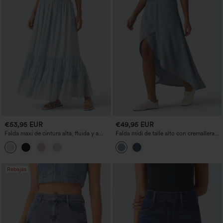
€53,95 EUR
€49,95 EUR
Falda maxi de cintura alta, fluida y a
Falda midi de talle alto con cremallera
capas, estilo resort
invisible, dobladillo asimétrico,
drapeada en denim de lyocell, informal y
fluida con bolsillos
Rebajas