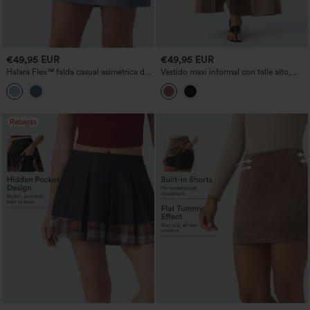
€49,95 EUR
€49,95 EUR
Halara Flex™ falda casual asimétrica de
Vestido maxi informal con talle alto,
denim de talle medio con control
cinturón, cremallera y bolsillos.
abdominal y bolsillos
Rebajas