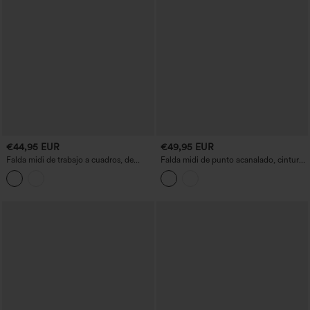
€44,95 EUR
€49,95 EUR
Falda midi de trabajo a cuadros, de
Falda midi de punto acanalado, cintura
cintura media y corte en A, con bolsillos
alta con efecto moldeador en el
abdomen, fluida y casual, en mezcla de
lino.