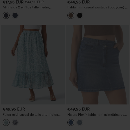
€17,95 EUR
€44,95 EUR
€44,95 EUR
Minifalda 2 en 1 de talle medio,
Falda mini casual ajustada (bodycon) de
tableada, corte en A, de estilo denim y a
pana con forro polar, de talle alto,
cuadros, con bolsillo
control de abdomen, realce de glúteos,
con bolsillos.
€49,95 EUR
€49,95 EUR
Falda midi casual de talle alto, fluida,
Halara Flex™ falda mini asimétrica de
con estampado floral y bolsillos
denim de talle medio, estilo casual, con
bolsillos