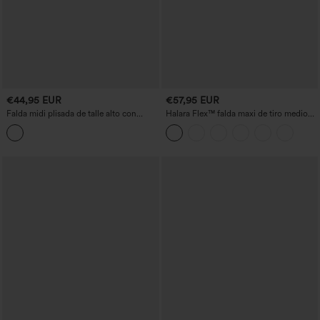
€44,95 EUR
€57,95 EUR
Falda midi plisada de talle alto con
Halara Flex™ falda maxi de tiro medio
acabado metalizado, estilo casual
con bolsillos, corte recto y denim
lavado, estilo casual