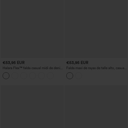
€53,95 EUR
€53,95 EUR
Halara Flex™ falda casual midi de denim
Falda maxi de rayas de talle alto, casual
lavado, de talle alto, con cremallera
y vaporosa, con bolsillos.
trasera, fruncida y con bajo tipo tulipán