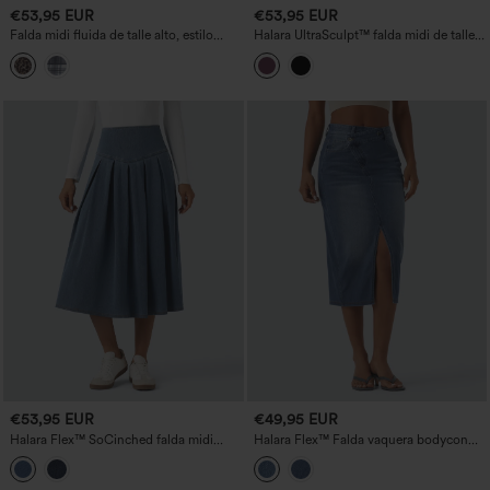
€53,95 EUR
€53,95 EUR
Falda midi fluida de talle alto, estilo
Halara UltraSculpt™ falda midi de talle
casual, con bolsillos
alto, fresca y de secado rápido, con
dobladillo de flecos.
€53,95 EUR
€49,95 EUR
Halara Flex™ SoCinched falda midi
Halara Flex™ Falda vaquera bodycon
vaquera plisada de talle alto con control
asimétrica de talle medio con abertura y
abdominal y bolsillos, estilo casual
bolsillos