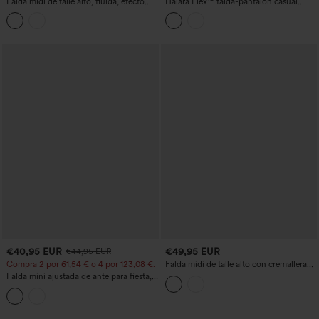
Falda midi de talle alto, fluida, efecto
Halara Flex™ falda-pantalón casual
denim, corte evasé, con bolsillos
micro en denim de talle alto con
bolsillos
€40,95 EUR
€49,95 EUR
€44,95 EUR
Compra 2 por 61,54 € o 4 por 123,08 €.
Falda midi de talle alto con cremallera
invisible, encaje a contraste y chiffon
Falda mini ajustada de ante para fiesta,
fluido, ideal para fiestas.
cintura alta cruzada 2 en 1 con
dobladillo de flecos - longitud más larga