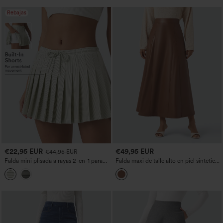
Rebajas
€22,95 EUR
€49,95 EUR
€44,95 EUR
Falda mini plisada a rayas 2-en-1 para
Falda maxi de talle alto en piel sintética
pickleball, tiro bajo con cordón y
(PU) con forro de forro polar, estilo
bolsillos
casual