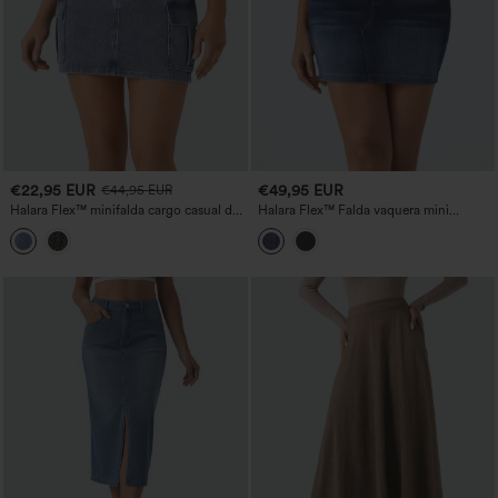
€22,95 EUR
€49,95 EUR
€44,95 EUR
Halara Flex™ minifalda cargo casual de
Halara Flex™ Falda vaquera mini
denim con cintura media y bolsillos con
bodycon de talle alto con bolsillos,
cremallera
lavada, estilo casual