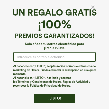
€26,95 EUR
€53,95 EUR
UN REGALO GRATIS
€44,95 EUR
Halara Flex™ falda vaquera midi de talle
Halara Flex™ mini 2 en 1 con lazo y talle
medio con bolsillos, lavado desgastado
medio, denim lavado — falda burbuja
¡100%
y corte recto y holgado
informal
PREMIOS GARANTIZADOS!
Solo añade tu correo electrónico para
girar la ruleta.
Al hacer clic en "¡LISTO!", aceptas recibir correos electrónicos de
marketing de Halara. Puedes cancelar la suscripción en cualquier
momento.
Al hacer clic en "¡LISTO!", has leído y aceptas
los Términos y Condiciones de Halara
,
Reglas de Actividad
y
reconoces la Política de Privacidad de Halara
.
¡LISTO!
€53,95 EUR
€57,95 EUR
Halara Flex™ falda maxi casual en
Halara Flex™ falda midi casual de denim
denim lavado a rayas de talle alto con
lavado, cintura media y bolsillos con