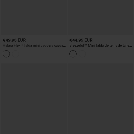
€49,95 EUR
€44,95 EUR
Halara Flex™ falda mini vaquera casual
Breezeful™ Mini falda de tenis de talle
de cintura alta con bolsillos
alto 2 en 1 con bolsillos y de secado
rápido