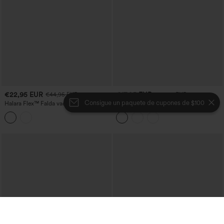
€22,95 EUR
€17,95 EUR
€44,95 EUR
€35,95 EUR
Consigue un paquete de cupones de $100
Halara Flex™ Falda vaquera informal
Breezeful™ Falda maxi secado rápido
midi estilo bodycon de talle alto 2 en 1
fluida abertura plisada lazo delantero 2
con abertura
en 1