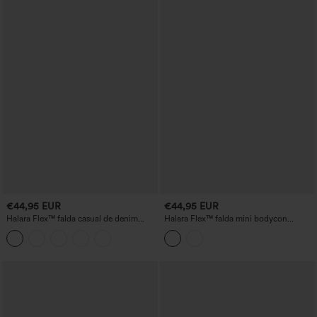
€44,95 EUR
€44,95 EUR
Halara Flex™ falda casual de denim
Halara Flex™ falda mini bodycon
lavado con cintura alta y bolsillos
cruzada de talle alto con bolsillos en
denim lavado, estilo casual