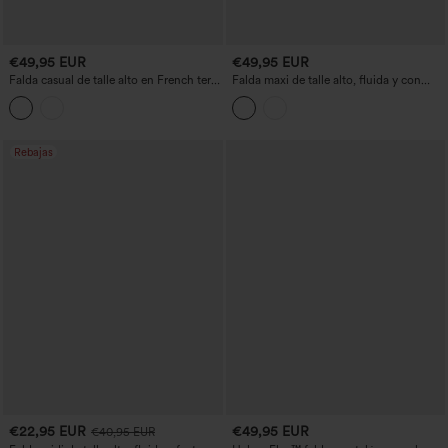
€49,95 EUR
€49,95 EUR
Falda casual de talle alto en French terry
Falda maxi de talle alto, fluida y con
con estampado denim y bolsillos
volantes, con bajo asimétrico (high-low)
Rebajas
€22,95 EUR
€49,95 EUR
€40,95 EUR