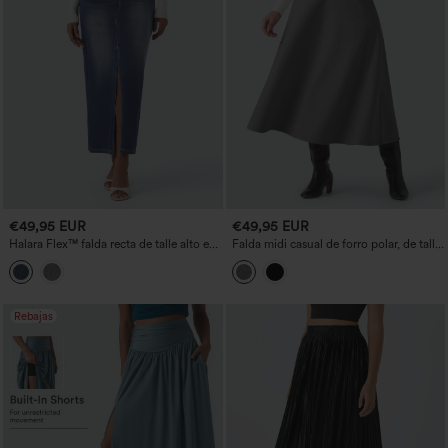
€49,95 EUR
€49,95 EUR
Halara Flex™ falda recta de talle alto en
Falda midi casual de forro polar, de talle
denim lavado, de corte muy relajado,
alto y corte en A, con bolsillos
con bolsillos
Rebajas