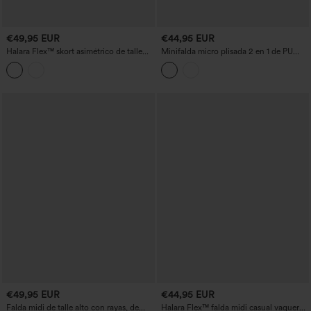
€49,95 EUR
€44,95 EUR
Halara Flex™ skort asimétrico de talle
Minifalda micro plisada 2 en 1 de PU
medio en denim casual con bolsillos
elástico, cintura alta, con bolsillo
€49,95 EUR
€44,95 EUR
Falda midi de talle alto con rayas, de
Halara Flex™ falda midi casual vaquera