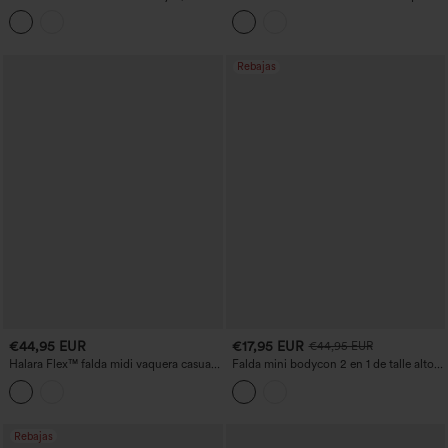
algodón arrugado, casual y vaporosa,
de tiro medio con bolsillos
con bolsillos
Rebajas
€44,95 EUR
€17,95 EUR
€44,95 EUR
Halara Flex™ falda midi vaquera casual
Falda mini bodycon 2 en 1 de talle alto
de talle alto con control del abdomen y
con cruce, elástica, casual y acolchada.
bolsillos
Rebajas