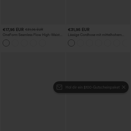
€17,95 EUR
€31,95 EUR
€31,95 EUR
OneForm Seamless Flow High-Waist
Lässige Cordhose mit mittelhohem
Yogaleggings – nahtlos, mit hoher
Bund, Reißverschluss und Seitentaschen
Taille, bauchformend und mit
Hebeeffekt für den Po
Hol dir ein $100-Gutscheinpaket