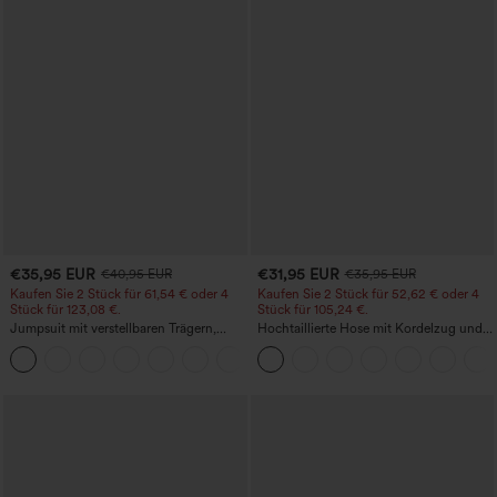
€35,95 EUR
€31,95 EUR
€40,95 EUR
€35,95 EUR
Kaufen Sie 2 Stück für 61,54 € oder 4
Kaufen Sie 2 Stück für 52,62 € oder 4
Stück für 123,08 €.
Stück für 105,24 €.
Jumpsuit mit verstellbaren Trägern,
Hochtaillierte Hose mit Kordelzug und
gerafftem Detail, weitem Bein und
Taschen, weitem Bein, lässig und locker
+10
meliertem Stoff, lässig, mit Taschen -
in Leinenoptik
Easy Peezy