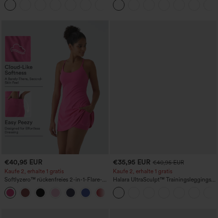
+22
längere Länge
€40,95 EUR
€35,95 EUR
€40,95 EUR
Kaufe 2, erhalte 1 gratis
Kaufe 2, erhalte 1 gratis
Softlyzero™ rückenfreies 2-in-1-Flare-
Halara UltraSculpt™ Trainingsleggings
Trainingskleid – Wannabe – Easy Peezy
mit hohem Bund – raffende Push-up-
+29
Po-Form, Bauchkontrolle, Taschen und
formende Passform