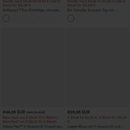
Kaufen Sie 2 Stück für 61,54 € oder 4
Kaufen Sie 2 Stück für 52,62 € oder 4
Stück für 123,08 €.
Stück für 105,24 €.
Softlyzero™ Eco Einfarbige, schmale,
Ein-Schulter-Kurzarm-Top mit
hoch taillierte Wanderhose mit
abgerundetem High-Low-Saum,
+10
mehreren Taschen
integriertem BH, gepunktet, lässig
€44,95 EUR
€26,95 EUR
€49,95 EUR
Beim Kauf von 2 Stück 10 % Rabatt |
3 Stück für 52,62 €, 6 Stück für 105,24
Beim Kauf von 3 Stück 20 % Rabatt
€
Halara Flex™ V-Ausschnitt-Overall aus
Legere Bluse mit V-Ausschnitt und