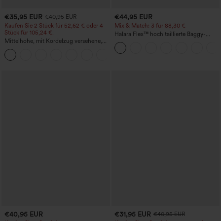
€35,95 EUR
€44,95 EUR
€40,95 EUR
Kaufen Sie 2 Stück für 52,62 € oder 4
Mix & Match: 3 für 88,30 €
Stück für 105,24 €.
Halara Flex™ hoch taillierte Baggy-
Mittelhohe, mit Kordelzug versehene,
Jeans mit Taschen, weitem Bein,
schnelltrocknende Golfhose mit schmal
stonewashed, lässig
+2
zulaufendem Schnitt, abgerundetem
Saum und Taschen – UPF 40+
€40,95 EUR
€31,95 EUR
€40,95 EUR