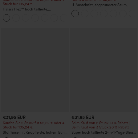
Stück für 105,24 €.
U-Ausschnitt, abgerundeter Saum,
Halara Flex™ hoch taillierte,
InstantCool Yoga-Trägertop – UPF50+
figurformende Arbeitshose, die die Taille
+10
schmaler wirken lässt, mit Taschen,
weitem Bein und Mikro-Waffelstruktur
€31,95 EUR
€31,95 EUR
Kaufen Sie 2 Stück für 52,62 € oder 4
Beim Kauf von 2 Stück 10 % Rabatt |
Stück für 105,24 €.
Beim Kauf von 3 Stück 20 % Rabatt
Stoffhose mit Knopfleiste, hohem Bund,
Super hoch taillierte 2-in-1-Yoga-Shorts
mehreren Taschen und geradem Bein
mit Gesäßtasche und Seitentasche-