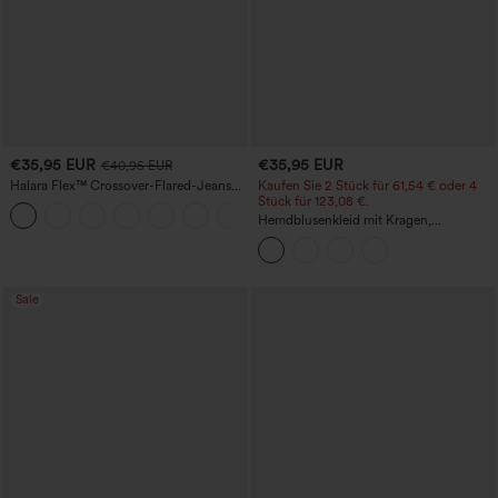
€35,95 EUR
€35,95 EUR
€40,95 EUR
Halara Flex™ Crossover-Flared-Jeans
Kaufen Sie 2 Stück für 61,54 € oder 4
aus elastischem Strick-Denim mit
Stück für 123,08 €.
+1
hohem Bund und mehreren Taschen
Hemdblusenkleid mit Kragen,
Kappenärmeln, Taillengürtel,
geschwungenem Schlitzsaum, Midi-
Länge und Taschen
Sale