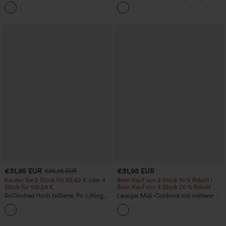
gewaschenem Denim mit Taschen –
kurzen Puffärmeln
+1
lässig
€31,95 EUR
€31,95 EUR
€35,95 EUR
Kaufen Sie 2 Stück für 52,62 € oder 4
Beim Kauf von 2 Stück 10 % Rabatt |
Stück für 105,24 €.
Beim Kauf von 3 Stück 20 % Rabatt
SoCinched Hoch taillierte, Po-Lifting
Lässiger Midi-Cordrock mit mittlerer
7/8-Trainingsleggings mit
Bundhöhe und vorderseitiger
+16
Bauchkontrolle und Seitentaschen
Klapptasche