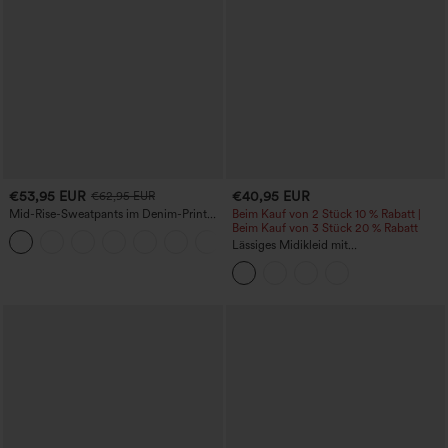
€53,95 EUR
€40,95 EUR
€62,95 EUR
Mid-Rise-Sweatpants im Denim-Print
Beim Kauf von 2 Stück 10 % Rabatt |
aus French Terry, lässig, mit Taschen
Beim Kauf von 3 Stück 20 % Rabatt
Lässiges Midikleid mit
Rundhalsausschnitt, integriertem BH,
ärmellos und Rüschensaum