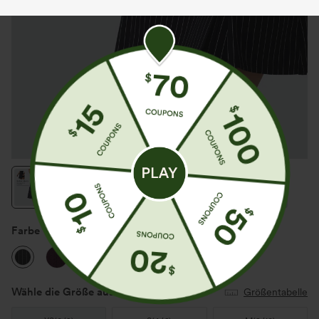
Farbe
Black White Pinstripe
Wähle die Größe aus
(US)
Größentabelle