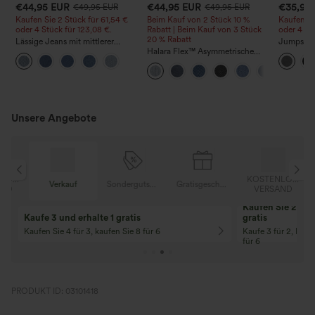
€44,95 EUR
€44,95 EUR
€35,95
€49,95 EUR
€49,95 EUR
Kaufen Sie 2 Stück für 61,54 €
Beim Kauf von 2 Stück 10 %
Kaufen Si
oder 4 Stück für 123,08 €.
Rabatt | Beim Kauf von 3 Stück
oder 4 St
20 % Rabatt
Lässige Jeans mit mittlerer
Jumpsuit 
Bundhöhe, Kordelzug und
Halara Flex™ Asymmetrische
Trägern, g
Taschen
Low-Rise-Jeans mit
weitem B
Reißverschlusstaschen, Baggy-
Stoff, läs
Stil, weitem Bein, gewaschen,
Peezy
lässig
Unsere Angebote
OSER
KOSTENLOSER
Verkauf
Sondergutschein
Gratisgeschenke
D
VERSAND
Kaufen Sie 2 und 
Kaufe 3 und erhalte 1 gratis
gratis
Kaufen Sie 4 für 3, kaufen Sie 8 für 6
Kaufe 3 für 2, Kauf
für 6
PRODUKT ID: 03101418