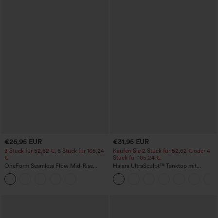
€26,95 EUR
€31,95 EUR
3 Stück für 52,62 €, 6 Stück für 105,24
Kaufen Sie 2 Stück für 52,62 € oder 4
€
Stück für 105,24 €.
OneForm Seamless Flow Mid-Rise
Halara UltraSculpt™ Tanktop mit
Yoga-Leggings - mittelhoher Bund,
Rundhalsausschnitt und
bauchformend und mit Po-Lifting-
geschwungenem Saum
Effekt