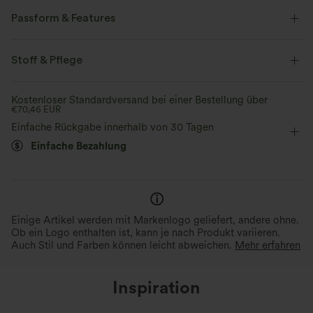
Passform & Features
Innenshorts
flacher Bund
überziehen
Oficina
Stoff & Pflege
gestreift
Mini
mit hohem Bund
Kostenloser Standardversand bei einer Bestellung über
€70,46 EUR
Vier-Wege-Stretch
A-Linie
Einfache Rückgabe innerhalb von 30 Tagen
Einfache Bezahlung
Einige Artikel werden mit Markenlogo geliefert, andere ohne.
Ob ein Logo enthalten ist, kann je nach Produkt variieren.
Auch Stil und Farben können leicht abweichen.
Mehr erfahren
Inspiration