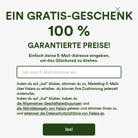
EIN GRATIS-GESCHENK
Hoch taillierter, längerer Minirock 2-in-1 mit
100 %
Cool-Touch, gestreift, Business A-Linien-
Schnitt
€35,95 EUR
€44,95 EUR
GARANTIERTE PREISE!
Einfach deine E-Mail-Adresse eingeben,
um das Glücksrad zu drehen.
Indem du auf „los!“ klicken, stimmen du zu, Marketing-E-Mails
über Halara zu erhalten. du können Ihre Zustimmung jederzeit
widerrufen.
Indem du auf „los!“ klicken, haben du
die Allgemeinen Geschäftsbedingungen
und
die Aktivitätsregeln von Halara
gelesen und stimmen ihnen zu
und
erkennen die Datenschutzrichtlinie von Halara an
.
los!