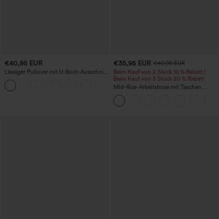
€40,95 EUR
€35,95 EUR
€40,95 EUR
Lässiger Pullover mit U-Boot-Ausschnitt
Beim Kauf von 2 Stück 10 % Rabatt |
und Fledermausärmeln.
Beim Kauf von 3 Stück 20 % Rabatt
+1
Mid-Rise-Arbeitshose mit Taschen,
Barrel-Leg und weiter Passform