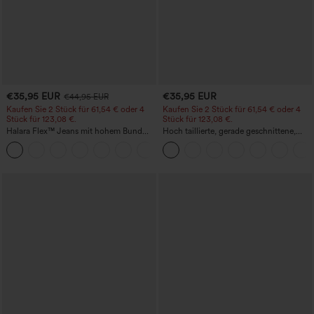
€35,95 EUR
€35,95 EUR
€44,95 EUR
Kaufen Sie 2 Stück für 61,54 € oder 4
Kaufen Sie 2 Stück für 61,54 € oder 4
Stück für 123,08 €.
Stück für 123,08 €.
Halara Flex™ Jeans mit hohem Bund
Hoch taillierte, gerade geschnittene,
und Taschen, gewaschener, lässiger
legere Leinen-Optik-Hose mit Taschen
+5
Bootcut