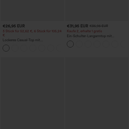
€26,95 EUR
€31,95 EUR
€35,95 EUR
3 Stück für 52,62 €, 6 Stück für 105,24
Kaufe 2, erhalte 1 gratis
€
Ein-Schulter-Langarmtop mit
Lockeres Casual-Top mit
Daumenloch, geschwungener Saum
Rundhalsausschnitt und
(High-Low), schnell trocknend – Yoga-
+1
Fledermausärmeln
Sporttop mit integriertem BH