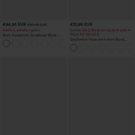
€44,95 EUR
€31,95 EUR
€49,95 EUR
Kaufe 2, erhalte 1 gratis
Kaufen Sie 2 Stück für 52,62 € oder 4
Stück für 105,24 €.
Boot-Ausschnitt, ärmelloser Work-
Jumpsuit mit seitlicher Bindung,
DayStretch Hose mit hohem Bund,
+8
kühlender Cool-Touch-Effekt, gestreift
Barrel-Leg und Taschen
und mit Taschen – Easy Peezy Edition