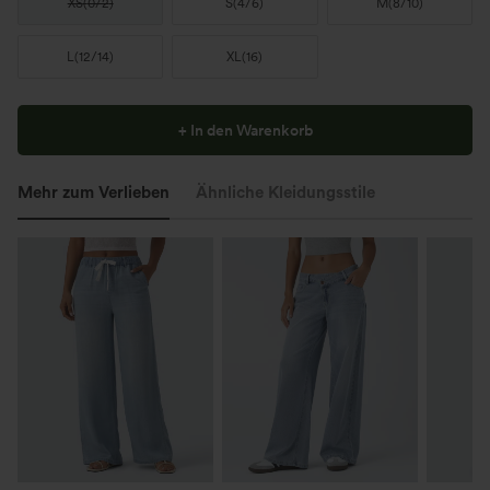
XS
(
0/2
)
S
(
4/6
)
M
(
8/10
)
L
(
12/14
)
XL
(
16
)
+ In den Warenkorb
Mehr zum Verlieben
Ähnliche Kleidungsstile