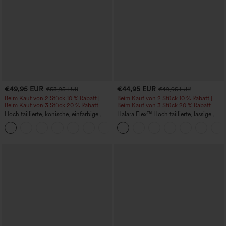
€49,95 EUR
€44,95 EUR
€53,95 EUR
€49,95 EUR
Beim Kauf von 2 Stück 10 % Rabatt |
Beim Kauf von 2 Stück 10 % Rabatt |
Beim Kauf von 3 Stück 20 % Rabatt
Beim Kauf von 3 Stück 20 % Rabatt
Hoch taillierte, konische, einfarbige
Halara Flex™ Hoch taillierte, lässige
Anzughose mit Seitentaschen
Jeans mit Taschen, umgekrempeltem
+8
Saum, weitem Bein und verwaschenem
Finish