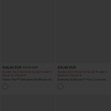
€26,95 EUR
€31,95 EUR
€31,95 EUR
Kaufen Sie 2 Stück für 52,62 € oder 4
Kaufen Sie 2 Stück für 52,62 € oder 4
Stück für 105,24 €.
Stück für 105,24 €.
Halara Flex™ Dehnbare Stoffhose mit
Everyday Softlyzero™ Airy Crossover 2-
hohem Bund, Waffelmuster,
in-1-Mini-Tennisrock mit Seitentaschen-
+21
Seitentaschen und weitem Bein
Lucid-UPF50+