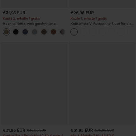
€31,95 EUR
€26,95 EUR
Kaufe 2, erhalte 1 gratis
Kaufe 1, erhalte 1 gratis
Hoch taillierte, weit geschnittene
Knitterfreie V-Ausschnitt-Bluse für die
Freizeithose aus Leinenmischung mit
Arbeit, kurzärmelig und oversized
+5
Kordelzug und Taschen
€31,95 EUR
€31,95 EUR
€35,95 EUR
€35,95 EUR
Kaufen Sie 2 Stück für 52,62 € oder 4
Mix & Match: 3 für 88,30 €