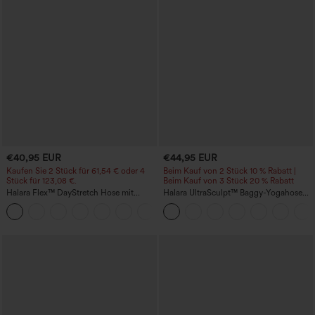
€40,95 EUR
€44,95 EUR
Kaufen Sie 2 Stück für 61,54 € oder 4
Beim Kauf von 2 Stück 10 % Rabatt |
Stück für 123,08 €.
Beim Kauf von 3 Stück 20 % Rabatt
Halara Flex™ DayStretch Hose mit
Halara UltraSculpt™ Baggy-Yogahose
mittlerer Bundhöhe, seitlicher
mit hohem Bund, Bauchkontrolle,
+12
Reißverschlusstasche und
Color-Block-Streifen und Taschen
Work‑Flare‑Schnitt