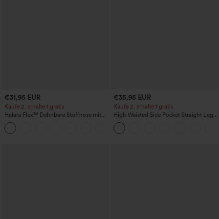
€31,95 EUR
€35,95 EUR
Kaufe 2, erhalte 1 gratis
Kaufe 2, erhalte 1 gratis
Halara Flex™ Dehnbare Stoffhose mit
High Waisted Side Pocket Straight Leg
hohem Bund und Seitentasche hinten
Work Pants
+13