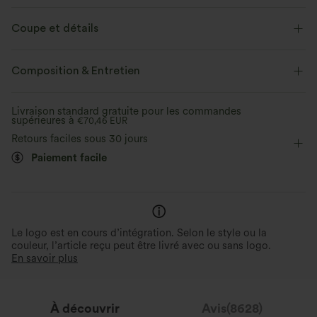
Notre tissu micro-gaufré respire et évacue la transpiration pour assurer
un confort tout au long de la journée.
Coupe et détails
Extensible dans les 4 sens
Tissu respirant
Taille plate
Poches latérales
Plissé irrégulier
Composition & Entretien
Enfilable
Travail
Longueur sol
Taille haute
Tissu doux
Défroissage facile
Livraison standard gratuite pour les commandes
supérieures à
Jambe large
€70,46 EUR
Élasticité moyenne
Confort stretch 4 directions
Infroissable
Retours faciles sous 30 jours
Stretch horizontal x2 ; stretch vertical x1,6
Élasticité quatre directions
Coupe ample
Pour des mouvements faciles et un confort
Aide à conserver une allure so
Paiement facile
durable
pendant de longues heures de 
Le logo est en cours d’intégration. Selon le style ou la
couleur, l’article reçu peut être livré avec ou sans logo.
En savoir plus
À découvrir
Avis(8628)