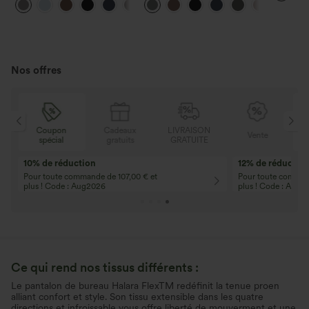
poches
+23
poches et coupe droite
arrière et légère coupe évasée
Nos offres
Cadeaux
LIVRAISON
Coupon
Vente
gratuits
GRATUITE
spécial
Accessoires gratuits
Access
Accessoires offerts pour toute
Recevez
commande de 88,00 € et plus
toute c
Ce qui rend nos tissus différents :
Le pantalon de bureau Halara FlexTM redéfinit la tenue proen
alliant confort et style. Son tissu extensible dans les quatre
directions et infroissable vous offre liberté de mouverment et une