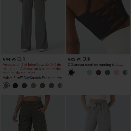
€44,95 EUR
€22,95 EUR
Achetez-en 2 et bénéficiez de 10 % de
Débardeur court de running à dos
réduction | Achetez-en 3 et bénéficiez
ouvert et bretelles croisées, avec
de 20 % de réduction
soutien‑gorge intégré — bonnets A–D
Halara Flex™ DayStretch Pantalon évasé
taille haute à poches pour le travail
+13