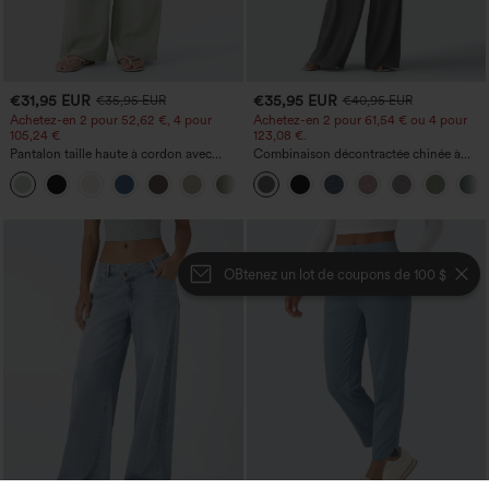
€31,95 EUR
€35,95 EUR
€35,95 EUR
€40,95 EUR
Achetez-en 2 pour 52,62 €, 4 pour
Achetez-en 2 pour 61,54 € ou 4 pour
105,24 €
123,08 €.
Pantalon taille haute à cordon avec
Combinaison décontractée chinée à
poches, jambe large et coupe ample,
bretelles réglables, fronces et jambes
+15
style décontracté, effet lin
larges, avec poches — facile comme
tout
OBtenez un lot de coupons de 100 $