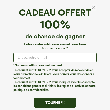
CADEAU OFFERT
Halara Flex™ MicroWaffle*
100%
Halara Flex™ Pantalon de travail taille haute
sculptant la silhouette, gainant la taille, avec
poches, jambe large en micro-gaufre
4.7
(
8628
)
de chance de gagner
€31,95 EUR
€35,95 EUR
Entrez votre addresse e-mail pour faire
Buy 2 For €52,62 EUR, 4 For €105,24 EUR
tourner la roue.*
*Nouveaux utilisateurs uniquement.
En cliquant sur "TOURNER !", vous acceptez de recevoir des e-
mails promotionnels d'Halara. Vous pouvez vous désabonner à
tout moment.
En cliquant sur "TOURNER !", vous indiquez avoir lu et accepté
les conditions générales d'Halara
,
les règles de l'activité
et notre
politique de confidentialité
.
TOURNER !