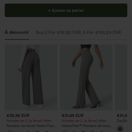
+ Ajouter au panier
À découvrir
Buy 2 For €52,62 EUR, 4 For €105,24 EUR
St
€35,95 EUR
€31,95 EUR
€31,95
Achetez-en 2, le 3e est offert
Achetez-en 2, le 3e est offert
DayStretc
taille hau
Pantalon de travail Halara Flex™
Halara Flex™ Pantalon de travail
large et 
DayStretch à taille haute, avec
taille haute avec poche latérale