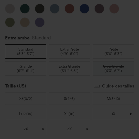
Entrejambe️
Standard
Standard
Extra Petite
Petite
(
5'3"-5'7"
)
(
4'9"-5'0"
)
(
5'0"-5'3"
)
Grande
Extra Grande
Ultra Grande
(
5'7"-5'11"
)
(
5'11"-6'3"
)
(
6'3"-6'7"
)
Taille
(US)
Guide des tailles
XS
(
0/2
)
S
(
4/6
)
M
(
8/10
)
L
(
12/14
)
XL
(
16
)
1X
2X
3X