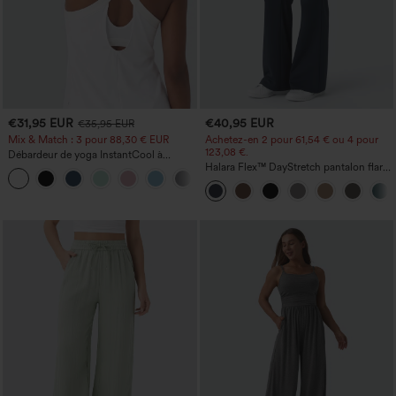
€31,95 EUR
€40,95 EUR
€35,95 EUR
Mix & Match : 3 pour 88,30 € EUR
Achetez-en 2 pour 61,54 € ou 4 pour
123,08 €.
Débardeur de yoga InstantCool à
encolure en U et ourlet arrondi –
Halara Flex™ DayStretch pantalon flare
UPF50+
de travail, taille mi-haute, poche latérale
zippée