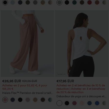
+2
haute, à jambes en forme de tonneau,
couvrant les épaules (cap sleeve)
avec poches
€26,95 EUR
€17,95 EUR
€31,95 EUR
Achetez-en 2 pour 52,62 €, 4 pour
Achetez-en 2 et bénéficiez de 10 % de
105,24 €
réduction | Achetez-en 3 et bénéficiez
de 20 % de réduction
Halara Flex™ Pantalon de travail à taille
haute, jambe large, avec poches, en
Débardeur de yoga uni à découpes et
+21
maille gaufrée
ourlet croisé