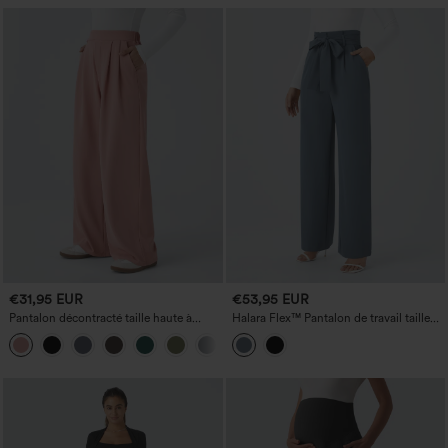
€31,95 EUR
€53,95 EUR
Pantalon décontracté taille haute à
Halara Flex™ Pantalon de travail taille
jambes larges, coupe ample, effet
haute « paper bag », ceinturé, avec
+2
gaufré, avec poches
poches et jambes larges