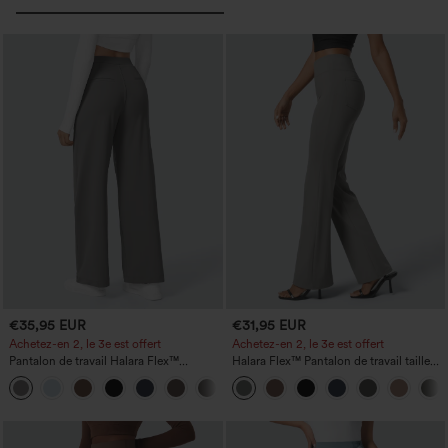
€35,95 EUR
€31,95 EUR
Achetez-en 2, le 3e est offert
Achetez-en 2, le 3e est offert
Pantalon de travail Halara Flex™
Halara Flex™ Pantalon de travail taille
DayStretch à taille haute, avec poches et
haute avec poche latérale arrière et
+23
coupe droite
légère coupe évasée