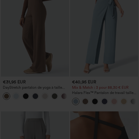
€31,95 EUR
€40,95 EUR
DayStretch pantalon de yoga à taille
Mix & Match : 3 pour 88,30 € EUR
haute, gainant, à jambe large et coupe
Halara Flex™ Pantalon de travail taille
+6
ample, avec poches
haute à nouer sur les côtés, coupe à
jambe large